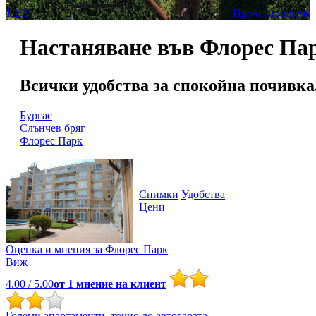
1
2
3
Прочети повече
Настаняване във Флорес Па
Всички удобства за спокойна почивка
Бургас
Слънчев бряг
Флорес Парк
Снимки
Удобства
Цени
Оценка и мнения за
Флорес Парк
Виж
4.00
/ 5.00
от
1
мнение на клиент
Големи апартаменти, точно до автогарата.