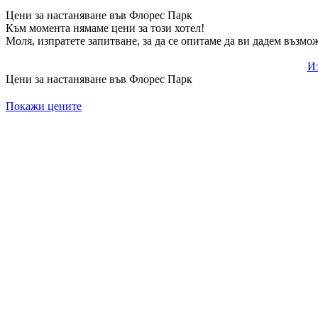
Цени за настаняване във Флорес Парк
Към момента нямаме цени за този хотел!
Моля, изпратете запитване, за да се опитаме да ви дадем възмо
Из
Цени за настаняване във Флорес Парк
Покажи цените