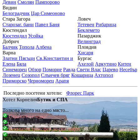
Девин
Смолян
Пампорово
Видин
Белоградчик
Цар Симеоново
Стара Загора
Ловеч
Старозаг. бани
Павел Баня
Тетевен
Рибарица
Кюстендил
Беклемето
Кюстендил
Усойка
Пазарджик
Добрич
Велинград
Балчик
Топола
Албена
Пловдив
Варна
Хисаря
Златни Пясъци
Св.Константин и
Бургас
Елена
Бяла
Ахелой
Аркутино
Китен
Синеморец
Обзор
Поморие
Равда
Свети Влас
Царево
Несебър
Лозенец
Созопол
Слънчев бряг
Кошарица
Ахтопол
Приморско
Черноморец
Арапя
Последно посетени хотели:
Флорес Парк
Хотел Корнелия
Бутик и СПА
Толкова много на едно място...
Страхотна гледка!
Идеална локация за ски и голф
Безплатен трансфер до ски лифта
СПА, басейн, масажи