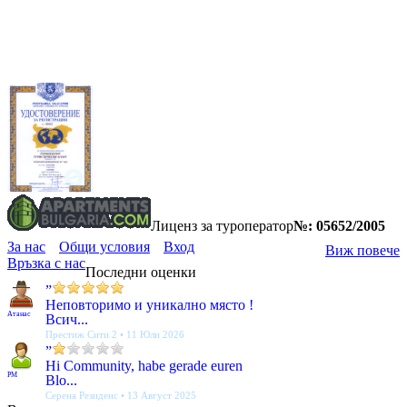
Лиценз за туроператор
№: 05652/2005
За нас
Общи условия
Вход
Виж повече
Връзка с нас
Последни оценки
”
Неповторимо и уникално място !
Атанас
Всич...
Престиж Сити 2 • 11 Юли 2026
”
Hi Community, habe gerade euren
PM
Blo...
Серена Резиденс • 13 Август 2025