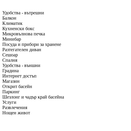
Удобства - вътрешни
Балкон
Климатик
Кухненски бокс
Микровълнова печка
Минибар
Посуда и прибори за хранене
Разтегателен диван
Сешоар
Спалня
Удобства - външни
Градина
Интернет достъп
Магазин
Открит басейн
Паркинг
Шезлонг и чадър край басейна
Услуги
Развлечения
Нощен живот