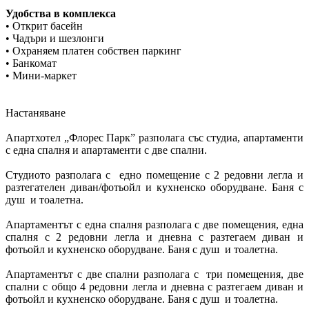
Удобства в комплекса
• Открит басейн
• Чадъри и шезлонги
• Охраняем платен собствен паркинг
• Банкомат
• Мини-маркет
Настаняване
Апартхотел „Флорес Парк” разполага със студиа, апартаменти
с една спалня и апартаменти с две спални.
Студиото разполага с едно помещение с 2 редовни легла и
разтегателен диван/фотьойл и кухненско оборудване. Баня с
душ и тоалетна.
Апартаментът с една спалня разполага с две помещения, една
спалня с 2 редовни легла и дневна с разтегаем диван и
фотьойл и кухненско оборудване. Баня с душ и тоалетна.
Апартаментът с две спални разполага с три помещения, две
спални с общо 4 редовни легла и дневна с разтегаем диван и
фотьойл и кухненско оборудване. Баня с душ и тоалетна.