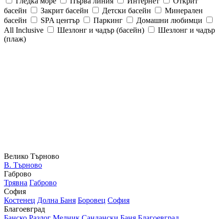
Гледка море
Първа линия
Интернет
Открит
басейн
Закрит басейн
Детски басейн
Минерален
басейн
SPA център
Паркинг
Домашни любимци
All Inclusive
Шезлонг и чадър (басейн)
Шезлонг и чадър
(плаж)
Велико Търново
В. Търново
Габрово
Трявна
Габрово
София
Костенец
Долна Баня
Боровец
София
Благоевград
Банско
Разлог
Мелник
Сандански
Баня
Благоевград