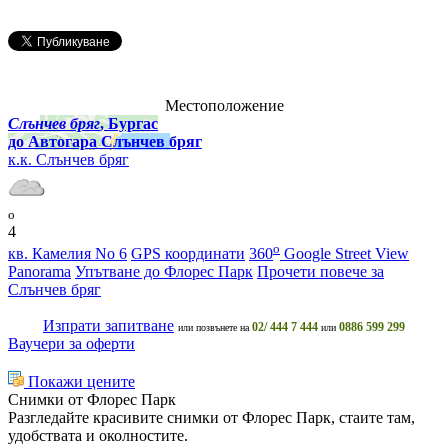
Местоположение
Слънчев бряг
, Бургас
до Автогара Слънчев бряг
к.к. Слънчев бряг
o
4
o
кв. Камелия No 6
GPS координати
360
Google Street View
Panorama
Упътване до Флорес Парк
Прочети повече за
Слънчев бряг
Изпрати запитване
02/ 444 7 444
0886 599 299
или позвънете на
или
Ваучери за оферти
Покажи цените
Снимки от Флорес Парк
Разгледайте красивите снимки от Флорес Парк, стаите там,
удобствата и околностите.