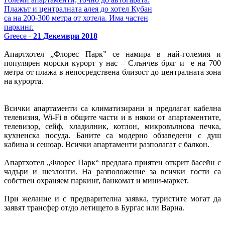
Плажът и централната алея до хотел Кубан
са на 200-300 метра от хотела. Има частен
паркинг.
Greece ·
21 Декември 2018
Апартхотел „Флорес Парк” се намира в най-големия и
популярен морски курорт у нас – Слънчев бряг и е на 700
метра от плажа в непосредствена близост до централната зона
на курорта.
Всички апартаменти са климатизирани и предлагат кабелна
телевизия, Wi-Fi в общите части и в някои от апартаментите,
телевизор, сейф, хладилник, котлон, микровълнова печка,
кухненска посуда. Баните са модерно обзаведени с душ
кабина и сешоар. Всички апартаменти разполагат с балкон.
Апартхотел „Флорес Парк“ предлага приятен открит басейн с
чадъри и шезлонги. На разположение за всички гости са
собствен охраняем паркинг, банкомат и мини-маркет.
При желание и с предварителна заявка, туристите могат да
заявят трансфер от/до летището в Бургас или Варна.