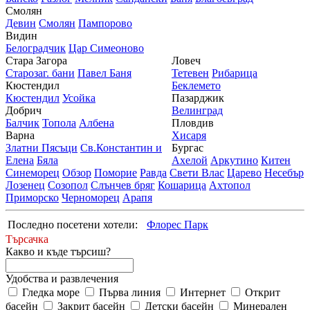
Смолян
Девин
Смолян
Пампорово
Видин
Белоградчик
Цар Симеоново
Стара Загора
Ловеч
Старозаг. бани
Павел Баня
Тетевен
Рибарица
Кюстендил
Беклемето
Кюстендил
Усойка
Пазарджик
Добрич
Велинград
Балчик
Топола
Албена
Пловдив
Варна
Хисаря
Златни Пясъци
Св.Константин и
Бургас
Елена
Бяла
Ахелой
Аркутино
Китен
Синеморец
Обзор
Поморие
Равда
Свети Влас
Царево
Несебър
Лозенец
Созопол
Слънчев бряг
Кошарица
Ахтопол
Приморско
Черноморец
Арапя
Последно посетени хотели:
Флорес Парк
Търсачка
Какво и къде търсиш?
Удобства и развлечения
Гледка море
Първа линия
Интернет
Открит
басейн
Закрит басейн
Детски басейн
Минерален