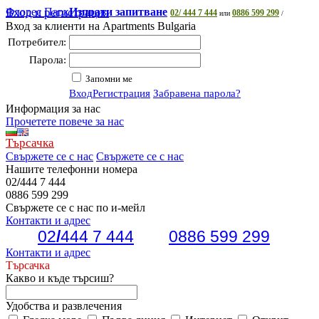
Флорес Парк
Вход и регистрация
Изпрати запитване
02/ 444 7 444
0886 599 299
или
/
Вход за клиенти на Apartments Bulgaria
Потребител:
Парола:
Запомни ме
Вход
Регистрация
Забравена парола?
Информация за нас
Прочетете повече за нас
Търсачка
Свържете се с нас
Свържете се с нас
Нашите телефонни номера
02
/
444 7 444
0886 599 299
Свържете се с нас по и-мейл
Контакти и адрес
02
/
444 7 444
0886 599 299
Контакти и адрес
Търсачка
Какво и къде търсиш?
Удобства и развлечения