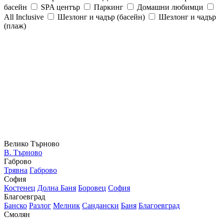
басейн
SPA център
Паркинг
Домашни любимци
All Inclusive
Шезлонг и чадър (басейн)
Шезлонг и чадър
(плаж)
Велико Търново
В. Търново
Габрово
Трявна
Габрово
София
Костенец
Долна Баня
Боровец
София
Благоевград
Банско
Разлог
Мелник
Сандански
Баня
Благоевград
Смолян