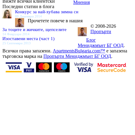
Вижте всички клиентски
Мнения
Последни статии в блога
Конкурс за най-хубава зимна сн
09 Декември 2014
Прочетете повече в нашия
© 2008-2026
За тоците и жичките, щепселите
Пропърти
14 Февруари 2014
Изоставени места (част 1)
Блог
25 Септември 2013
Мениджмънт БГ ООД
.
Всички права запазени.
ApartmentsBulgaria.com™
е запазена
търговска марка на
Пропърти Мениджмънт БГ ООД
.