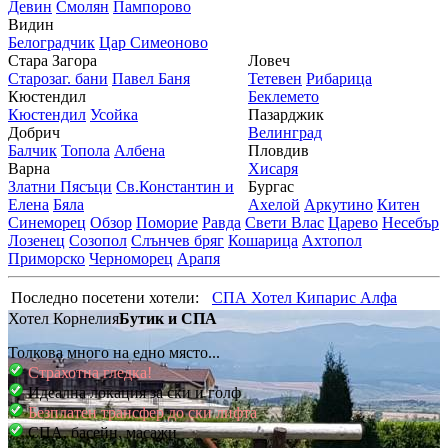
Девин
Смолян
Пампорово
Видин
Белоградчик
Цар Симеоново
Стара Загора
Ловеч
Старозаг. бани
Павел Баня
Тетевен
Рибарица
Кюстендил
Беклемето
Кюстендил
Усойка
Пазарджик
Добрич
Велинград
Балчик
Топола
Албена
Пловдив
Варна
Хисаря
Златни Пясъци
Св.Константин и
Бургас
Елена
Бяла
Ахелой
Аркутино
Китен
Синеморец
Обзор
Поморие
Равда
Свети Влас
Царево
Несебър
Лозенец
Созопол
Слънчев бряг
Кошарица
Ахтопол
Приморско
Черноморец
Арапя
Последно посетени хотели:
СПА Хотел Кипарис Алфа
Хотел Корнелия
Бутик и СПА
Толкова много на едно място...
Страхотна гледка!
Идеална локация за ски и голф
Безплатен трансфер до ски лифта
СПА, басейн, масажи