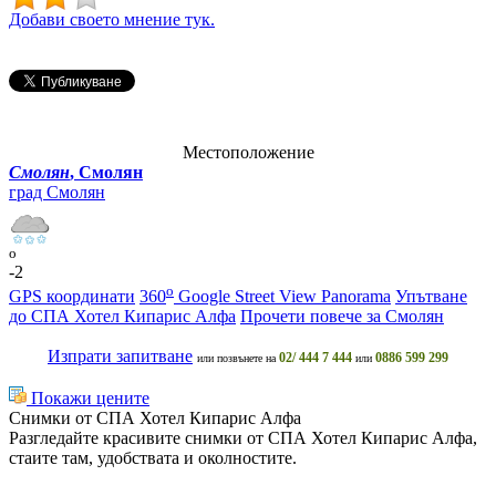
Добави своето мнение тук.
Местоположение
Смолян
, Смолян
град Смолян
o
-2
o
GPS координати
360
Google Street View Panorama
Упътване
до СПА Хотел Кипарис Алфа
Прочети повече за Смолян
Изпрати запитване
02/ 444 7 444
0886 599 299
или позвънете на
или
Покажи цените
Снимки от СПА Хотел Кипарис Алфа
Разгледайте красивите снимки от СПА Хотел Кипарис Алфа,
стаите там, удобствата и околностите.