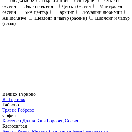
Гледка море
Първа линия
Интернет
Открит
басейн
Закрит басейн
Детски басейн
Минерален
басейн
SPA център
Паркинг
Домашни любимци
All Inclusive
Шезлонг и чадър (басейн)
Шезлонг и чадър
(плаж)
Велико Търново
В. Търново
Габрово
Трявна
Габрово
София
Костенец
Долна Баня
Боровец
София
Благоевград
Банско
Разлог
Мелник
Сандански
Баня
Благоевград