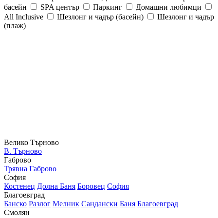
басейн
SPA център
Паркинг
Домашни любимци
All Inclusive
Шезлонг и чадър (басейн)
Шезлонг и чадър
(плаж)
Велико Търново
В. Търново
Габрово
Трявна
Габрово
София
Костенец
Долна Баня
Боровец
София
Благоевград
Банско
Разлог
Мелник
Сандански
Баня
Благоевград
Смолян