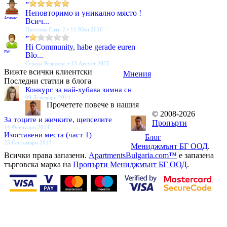
”
Неповторимо и уникално място !
Атанас
Всич...
Престиж Сити 2 • 11 Юли 2026
”
Hi Community, habe gerade euren
PM
Blo...
Серена Резиденс • 13 Август 2025
Вижте всички клиентски
Мнения
Последни статии в блога
Конкурс за най-хубава зимна сн
09 Декември 2014
Прочетете повече в нашия
© 2008-2026
За тоците и жичките, щепселите
Пропърти
14 Февруари 2014
Изоставени места (част 1)
Блог
25 Септември 2013
Мениджмънт БГ ООД
.
Всички права запазени.
ApartmentsBulgaria.com™
е запазена
търговска марка на
Пропърти Мениджмънт БГ ООД
.