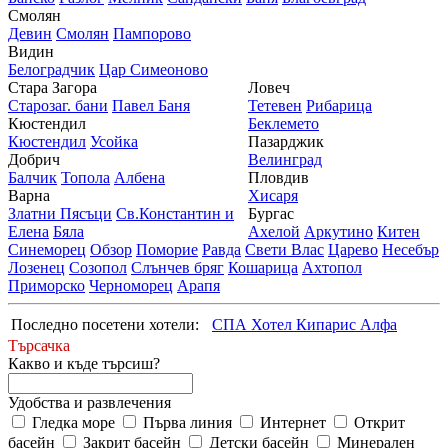
Смолян
Девин
Смолян
Пампорово
Видин
Белоградчик
Цар Симеоново
Стара Загора
Ловеч
Старозаг. бани
Павел Баня
Тетевен
Рибарица
Кюстендил
Беклемето
Кюстендил
Усойка
Пазарджик
Добрич
Велинград
Балчик
Топола
Албена
Пловдив
Варна
Хисаря
Златни Пясъци
Св.Константин и
Бургас
Елена
Бяла
Ахелой
Аркутино
Китен
Синеморец
Обзор
Поморие
Равда
Свети Влас
Царево
Несебър
Лозенец
Созопол
Слънчев бряг
Кошарица
Ахтопол
Приморско
Черноморец
Арапя
Последно посетени хотели:
СПА Хотел Кипарис Алфа
Търсачка
Какво и къде търсиш?
Удобства и развлечения
Гледка море
Първа линия
Интернет
Открит
басейн
Закрит басейн
Детски басейн
Минерален