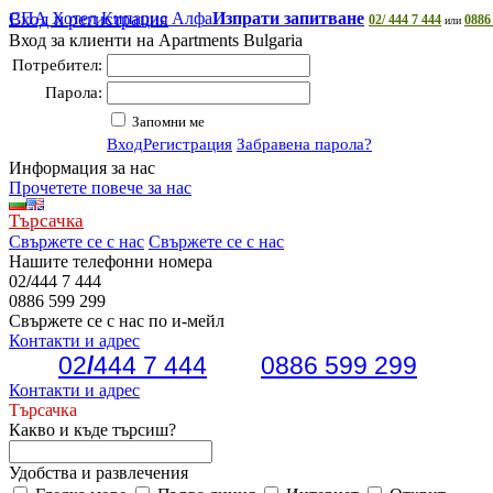
СПА Хотел Кипарис Алфа
Вход и регистрация
Изпрати запитване
02/ 444 7 444
0886
или
Вход за клиенти на Apartments Bulgaria
Потребител:
Парола:
Запомни ме
Вход
Регистрация
Забравена парола?
Информация за нас
Прочетете повече за нас
Търсачка
Свържете се с нас
Свържете се с нас
Нашите телефонни номера
02
/
444 7 444
0886 599 299
Свържете се с нас по и-мейл
Контакти и адрес
02
/
444 7 444
0886 599 299
Контакти и адрес
Търсачка
Какво и къде търсиш?
Удобства и развлечения