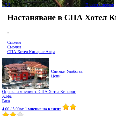
1
2
3
Прочети повече
Настаняване в СПА Хотел 
.
Смолян
Смолян
СПА Хотел Кипарис Алфа
Снимки
Удобства
Цени
Оценка и мнения за
СПА Хотел Кипарис
Алфа
Виж
4.00
/ 5.00
от
1
мнение на клиент