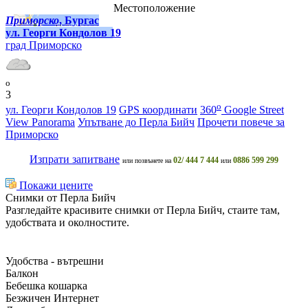
Местоположение
Приморско
, Бургас
ул. Георги Кондолов 19
град Приморско
o
3
o
ул. Георги Кондолов 19
GPS координати
360
Google Street
View Panorama
Упътване до Перла Бийч
Прочети повече за
Приморско
Изпрати запитване
02/ 444 7 444
0886 599 299
или позвънете на
или
Покажи цените
Снимки от Перла Бийч
Разгледайте красивите снимки от Перла Бийч, стаите там,
удобствата и околностите.
Удобства - вътрешни
Балкон
Бебешка кошарка
Безжичен Интернет