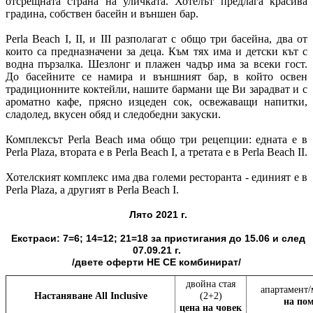
отсрещната страна на уличката. Хотелът предлага красива
градина, собствен басейн и външен бар.
Perla Beach I, II, и III разполагат с общо три басейна, два от
които са предназначени за деца. Към тях има и детски кът с
водна пързалка. Шезлонг и плажен чадър има за всеки гост.
До басейните се намира и външният бар, в който освен
традиционните коктейли, нашите бармани ще Ви зарадват и с
ароматно кафе, прясно изцеден сок, освежаващи напитки,
сладолед, вкусен обяд и следобедни закуски.
Комплексът Perla Beach има общо три рецепции: едната е в
Perla Plaza, втората е в Perla Beach I, a третата е в Perla Beach II.
Хотелският комплекс има два големи ресторанта - единият е в
Perla Plaza, a другият в Perla Beach I.
Лято 2021 г.
Екстраси: 7=6; 14=12; 21=18 за пристигания до 15.06 и след
07.09.21 г.
/двете оферти НЕ СЕ комбинират/
двойна стая
апартамент/
Настаняване
All Inclusivе
(2+2)
на по
цена на човек