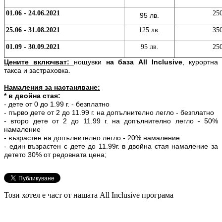
01.06 - 24.06.2021
250
95 лв.
25.06 - 31.08.2021
125
лв.
350
01.09 - 30.09.2021
95 лв.
250
Цените включват:
нощувки
на база All Inclusive
, курортна
такса и застраховка.
Намаления за настаняване:
* в двойна стая:
- дете от 0 до 1.99 г. - безплатно
- първо дете от 2 до 11.99 г. на допълнително легло - безплатно
- второ дете от 2 до 11.99 г. на допълнително легло - 50%
намаление
- възрастен на допълнително легло - 20% намаление
- един възрастен с дете до 11.99г. в двойна стая намаление за
детето 30% от редовната ценa;
Този хотел е част от нашата All Inclusive програма