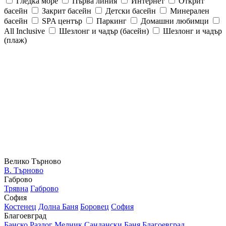
Гледка море
Първа линия
Интернет
Открит
басейн
Закрит басейн
Детски басейн
Минерален
басейн
SPA център
Паркинг
Домашни любимци
All Inclusive
Шезлонг и чадър (басейн)
Шезлонг и чадър
(плаж)
Велико Търново
В. Търново
Габрово
Трявна
Габрово
София
Костенец
Долна Баня
Боровец
София
Благоевград
Банско
Разлог
Мелник
Сандански
Баня
Благоевград