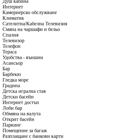
Душ кабина
Интернет
Камериерско обслужване
Климатик
Сателитна/Кабелна Телевизия
Смяна на чаршафи и бельо
Спалня
Телевизор
Телефон
Тераса
Удобства - външни
Асансьор
Бар
Барбекю
Гледка море
Градина
Детска игрална стая
Детски басейн
Интернет достъп
Лоби бар
Обмяна на валута
Открит басейн
Паркинг
Помещение за багаж
Разплащане с банкови карти