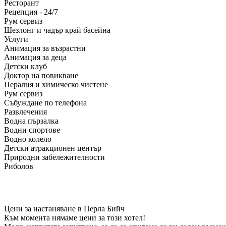
Ресторант
Рецепция - 24/7
Рум сервиз
Шезлонг и чадър край басейна
Услуги
Анимация за възрастни
Анимация за деца
Детски клуб
Доктор на повикване
Пералня и химическо чистене
Рум сервиз
Събуждане по телефона
Развлечения
Водна пързалка
Водни спортове
Водно колело
Детски атракционен център
Природни забележителности
Риболов
Цени за настаняване в Перла Бийч
Към момента нямаме цени за този хотел!