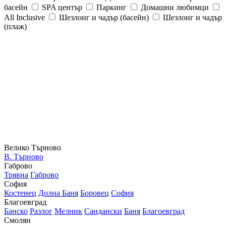
басейн
SPA център
Паркинг
Домашни любимци
All Inclusive
Шезлонг и чадър (басейн)
Шезлонг и чадър
(плаж)
Велико Търново
В. Търново
Габрово
Трявна
Габрово
София
Костенец
Долна Баня
Боровец
София
Благоевград
Банско
Разлог
Мелник
Сандански
Баня
Благоевград
Смолян