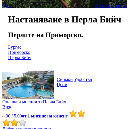
1
2
3
Прочети повече
Настаняване в Перла Бийч
Перлите на Приморско.
Бургас
Приморско
Перла Бийч
Снимки
Удобства
Цени
Оценка и мнения за
Перла Бийч
Виж
4.00
/ 5.00
от
1
мнение на клиент
Добави своето мнение тук.