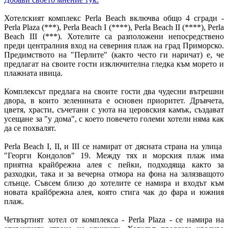
Хотелският комплекс Perla Beach включва общо 4 сгради -
Perla Plaza (***), Perla Beach I (****), Perla Beach II (****), Perla
Beach III (***). Хотелите са разположени непосредствено
преди централния вход на северния плаж на град Приморско.
Предимството на "Перлите" (както често ги наричат) е, че
предлагат на своите гости изключителна гледка към морето и
плажната ивица.
Комплексът предлага на своите гости два чудесни вътрешни
двора, в които зеленината е основен приоритет. Дръвчета,
цветя, храсти, съчетани с уюта на церовския камък, създават
усещане за "у дома", с което повечето големи хотели няма как
да се похвалят.
Perla Beach I, II, и III се намират от дясната страна на улица
"Георги Кондолов" 19. Между тях и морския плаж има
приятна крайбрежна алея с пейки, подходяща както за
разходки, така и за вечерна отмора на фона на залязващото
слънце. Съвсем близо до хотелите се намира и входът към
новата крайбрежна алея, която стига чак до фара и южния
плаж.
Четвъртият хотел от комплекса - Perla Plaza - се намира на