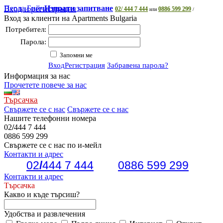
Перла Бийч
Вход и регистрация
Изпрати запитване
02/ 444 7 444
0886 599 299
или
/
Вход за клиенти на Apartments Bulgaria
Потребител:
Парола:
Запомни ме
Вход
Регистрация
Забравена парола?
Информация за нас
Прочетете повече за нас
Търсачка
Свържете се с нас
Свържете се с нас
Нашите телефонни номера
02
/
444 7 444
0886 599 299
Свържете се с нас по и-мейл
Контакти и адрес
02
/
444 7 444
0886 599 299
Контакти и адрес
Търсачка
Какво и къде търсиш?
Удобства и развлечения