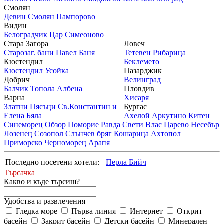
Смолян
Девин
Смолян
Пампорово
Видин
Белоградчик
Цар Симеоново
Стара Загора
Ловеч
Старозаг. бани
Павел Баня
Тетевен
Рибарица
Кюстендил
Беклемето
Кюстендил
Усойка
Пазарджик
Добрич
Велинград
Балчик
Топола
Албена
Пловдив
Варна
Хисаря
Златни Пясъци
Св.Константин и
Бургас
Елена
Бяла
Ахелой
Аркутино
Китен
Синеморец
Обзор
Поморие
Равда
Свети Влас
Царево
Несебър
Лозенец
Созопол
Слънчев бряг
Кошарица
Ахтопол
Приморско
Черноморец
Арапя
Последно посетени хотели:
Перла Бийч
Търсачка
Какво и къде търсиш?
Удобства и развлечения
Гледка море
Първа линия
Интернет
Открит
басейн
Закрит басейн
Детски басейн
Минерален