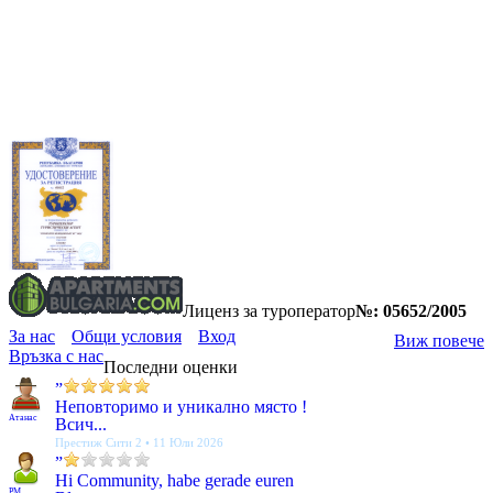
Лиценз за туроператор
№: 05652/2005
За нас
Общи условия
Вход
Виж повече
Връзка с нас
Последни оценки
”
Неповторимо и уникално място !
Атанас
Всич...
Престиж Сити 2 • 11 Юли 2026
”
Hi Community, habe gerade euren
PM