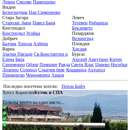
Девин
Смолян
Пампорово
Видин
Белоградчик
Цар Симеоново
Стара Загора
Ловеч
Старозаг. бани
Павел Баня
Тетевен
Рибарица
Кюстендил
Беклемето
Кюстендил
Усойка
Пазарджик
Добрич
Велинград
Балчик
Топола
Албена
Пловдив
Варна
Хисаря
Златни Пясъци
Св.Константин и
Бургас
Елена
Бяла
Ахелой
Аркутино
Китен
Синеморец
Обзор
Поморие
Равда
Свети Влас
Царево
Несебър
Лозенец
Созопол
Слънчев бряг
Кошарица
Ахтопол
Приморско
Черноморец
Арапя
Последно посетени хотели:
Перла Бийч
Хотел Корнелия
Бутик и СПА
Толкова много на едно място...
Страхотна гледка!
Идеална локация за ски и голф
Безплатен трансфер до ски лифта
СПА, басейн, масажи