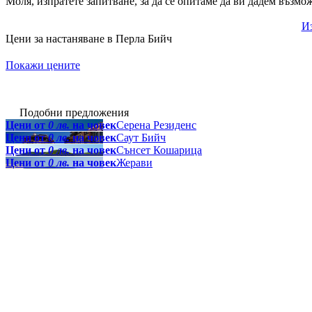
Моля, изпратете запитване, за да се опитаме да ви дадем възмо
Из
Цени за настаняване в Перла Бийч
Покажи цените
Подобни предложения
Цени от
0 лв.
на човек
Серена Резиденс
Цени от
0 лв.
на човек
Саут Бийч
Цени от
0 лв.
на човек
Сънсет Кошарица
Цени от
0 лв.
на човек
Жерави