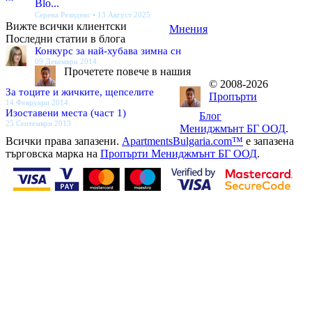
Blo...
Серена Резиденс • 13 Август 2025
Вижте всички клиентски
Мнения
Последни статии в блога
Конкурс за най-хубава зимна сн
09 Декември 2014
Прочетете повече в нашия
© 2008-2026
За тоците и жичките, щепселите
Пропърти
14 Февруари 2014
Изоставени места (част 1)
Блог
25 Септември 2013
Мениджмънт БГ ООД
.
Всички права запазени.
ApartmentsBulgaria.com™
е запазена
търговска марка на
Пропърти Мениджмънт БГ ООД
.