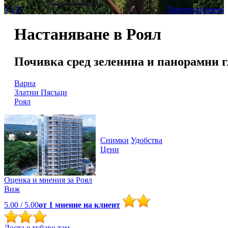
1
2
3
Прочети повече
Настаняване в Роял
Почивка сред зеленина и панорамни г
Варна
Златни Пясъци
Роял
Снимки
Удобства
Цени
Оценка и мнения за
Роял
Виж
5.00
/ 5.00
от
1
мнение на клиент
Доста е хубаво там