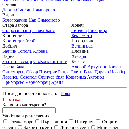
Смолян
Девин
Смолян
Пампорово
Видин
Белоградчик
Цар Симеоново
Стара Загора
Ловеч
Старозаг. бани
Павел Баня
Тетевен
Рибарица
Кюстендил
Беклемето
Кюстендил
Усойка
Пазарджик
Добрич
Велинград
Балчик
Топола
Албена
Пловдив
Варна
Хисаря
Златни Пясъци
Св.Константин и
Бургас
Елена
Бяла
Ахелой
Аркутино
Китен
Синеморец
Обзор
Поморие
Равда
Свети Влас
Царево
Несебър
Лозенец
Созопол
Слънчев бряг
Кошарица
Ахтопол
Приморско
Черноморец
Арапя
Последно посетени хотели:
Роял
Търсачка
Какво и къде търсиш?
Удобства и развлечения
Гледка море
Първа линия
Интернет
Открит
басейн
Закрит басейн
Детски басейн
Минерален