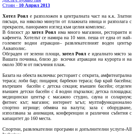
Стоян ·
10 Април 2013
Хотел Роял
е разположен в централната част на к.к. Златни
пясъци, на няколко минути от плажната ивица и разполага с
прекрасен, панорамен изглед към целия комплекс.
В близост до
хотел Роял
има много магазини, ресторанти и
кафенета. Хотелът се намира на 10 мин. пеша от една от най-
големите водни атракции– развлекателният воден център
Акваполис.
Обграден от зелени площи,
хотел Роял
е идеалнато място за
Вашата почивка, близо до всички атракции на курорта и на
около 300 м от пясъчния плаж.
Базата на обекта включва: ресторант с открита, амфитеатрална
тераса; лоби бар; пицария; барбекю тераса; бар край басейна;
вътрешен басейн с детскa секция; външен басейн; отделен
външен детски басейн с 4 водни пързалки; детска площадка;
медицински център с масажно студио, сауна и солариум;
фитнес кът; магазин; интернет ъгъл; мултифункционално
спортно игрище; обмяна на валута; зала с оборудване,
използвана за анимация, конференции и различни събития с
капацитет до 160 места.
Спортни, развлекателни програми и допълнителни услуги-Аll