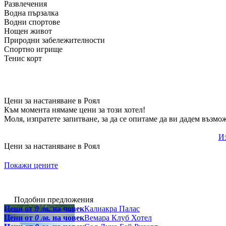
Развлечения
Водна пързалка
Водни спортове
Нощен живот
Природни забележителности
Спортно игрище
Тенис корт
Цени за настаняване в Роял
Към момента нямаме цени за този хотел!
Моля, изпратете запитване, за да се опитаме да ви дадем възмо
Из
Цени за настаняване в Роял
Покажи цените
Подобни предложения
Цени от
0 лв.
на човек
Калиакра Палас
Цени от
0 лв.
на човек
Вемара Клуб Хотел