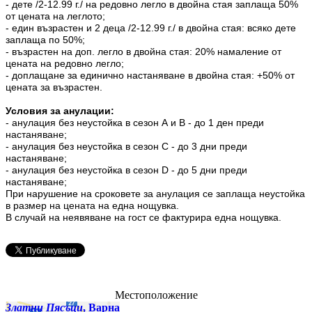
- дете /2-12.99 г./ на редовно легло в двойна стая заплаща 50%
от цената на леглото;
- един възрастен и 2 деца /2-12.99 г./ в двойна стая: всяко дете
заплаща по 50%;
- възрастен на доп. легло в двойна стая: 20% намаление от
цената на редовно легло;
- доплащане за единично настаняване в двойна стая: +50% от
цената за възрастен.
Условия за анулации:
- анулация без неустойка в сезон А и В - до 1 ден преди
настаняване;
- анулация без неустойка в сезон С - до 3 дни преди
настаняване;
- анулация без неустойка в сезон D - до 5 дни преди
настаняване;
При нарушение на сроковете за анулация се заплаща неустойка
в размер на цената на една нощувка.
В случай на неявяване на гост се фактурира една нощувка.
Местоположение
Златни Пясъци
, Варна