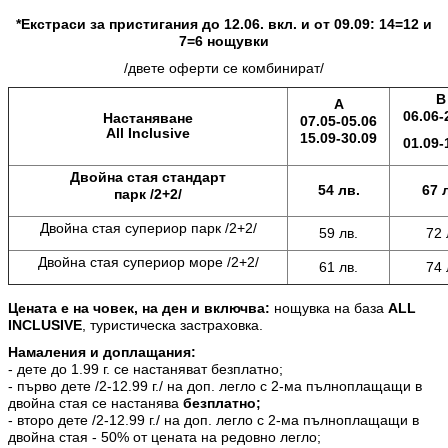
*Екстраси за пристигания до 12.06. вкл. и от 09.09: 14=12 и
7=6 нощувки
/двете оферти се комбинират/
В
А
06.06-
Настаняване
07.05-05.06
All Inclusive
15.09-30.09
01.09-
Двойна стая стандарт
54 лв.
67 
парк /2+2/
Двойна стая супериор парк /2+2/
59 лв.
72 
Двойна стая супериор море /2+2/
61 лв.
74 
Цената е на човек, на ден и включва
:
нощувка на база
ALL
INCLUSIVE
, туристическа застраховка.
Намаления и доплащания:
- дете до 1.99 г. се настаняват безплатно;
- първо дете /2-12.99 г./ на доп. легло с 2-ма пълноплащащи в
двойна стая се настанява
безплатно;
- второ дете /2-12.99 г./ на доп. легло с 2-ма пълноплащащи в
двойна стая - 50% от цената на редовно легло;