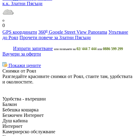
к.к. Златни Пясъци
o
0
o
GPS координати
360
Google Street View Panorama
Упътване
до Роял
Прочети повече за Златни Пясъци
Изпрати запитване
02/ 444 7 444
0886 599 299
или позвънете на
или
Ваучери за оферти
Покажи цените
Снимки от Роял
Разгледайте красивите снимки от Роял, стаите там, удобствата
и околностите.
Удобства - вътрешни
Балкон
Бебешка кошарка
Безжичен Интернет
Душ кабина
Интернет
Камериерско обслужване