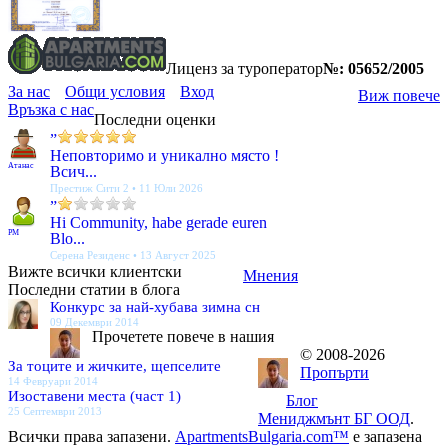
Лиценз за туроператор
№: 05652/2005
За нас
Общи условия
Вход
Виж повече
Връзка с нас
Последни оценки
”
Неповторимо и уникално място !
Атанас
Всич...
Престиж Сити 2 • 11 Юли 2026
”
Hi Community, habe gerade euren
PM
Blo...
Серена Резиденс • 13 Август 2025
Вижте всички клиентски
Мнения
Последни статии в блога
Конкурс за най-хубава зимна сн
09 Декември 2014
Прочетете повече в нашия
© 2008-2026
За тоците и жичките, щепселите
Пропърти
14 Февруари 2014
Изоставени места (част 1)
Блог
25 Септември 2013
Мениджмънт БГ ООД
.
Всички права запазени.
ApartmentsBulgaria.com™
е запазена