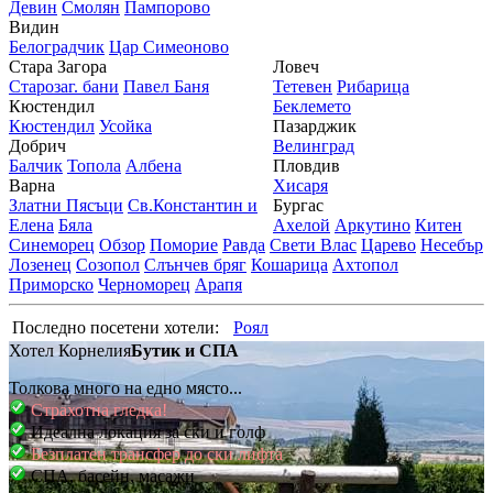
Девин
Смолян
Пампорово
Видин
Белоградчик
Цар Симеоново
Стара Загора
Ловеч
Старозаг. бани
Павел Баня
Тетевен
Рибарица
Кюстендил
Беклемето
Кюстендил
Усойка
Пазарджик
Добрич
Велинград
Балчик
Топола
Албена
Пловдив
Варна
Хисаря
Златни Пясъци
Св.Константин и
Бургас
Елена
Бяла
Ахелой
Аркутино
Китен
Синеморец
Обзор
Поморие
Равда
Свети Влас
Царево
Несебър
Лозенец
Созопол
Слънчев бряг
Кошарица
Ахтопол
Приморско
Черноморец
Арапя
Последно посетени хотели:
Роял
Хотел Корнелия
Бутик и СПА
Толкова много на едно място...
Страхотна гледка!
Идеална локация за ски и голф
Безплатен трансфер до ски лифта
СПА, басейн, масажи