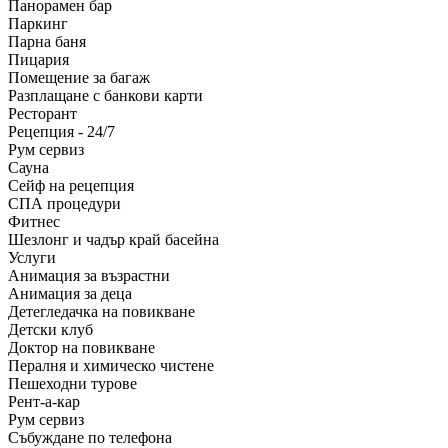
Панорамен бар
Паркинг
Парна баня
Пицария
Помещение за багаж
Разплащане с банкови карти
Ресторант
Рецепция - 24/7
Рум сервиз
Сауна
Сейф на рецепция
СПА процедури
Фитнес
Шезлонг и чадър край басейна
Услуги
Анимация за възрастни
Анимация за деца
Детегледачка на повикване
Детски клуб
Доктор на повикване
Пералня и химическо чистене
Пешеходни турове
Рент-а-кар
Рум сервиз
Събуждане по телефона