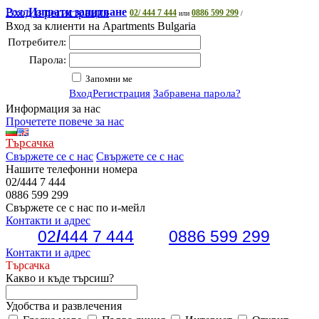
Роял
Вход и регистрация
Изпрати запитване
02/ 444 7 444
0886 599 299
или
/
Вход за клиенти на Apartments Bulgaria
Потребител:
Парола:
Запомни ме
Вход
Регистрация
Забравена парола?
Информация за нас
Прочетете повече за нас
Търсачка
Свържете се с нас
Свържете се с нас
Нашите телефонни номера
02
/
444 7 444
0886 599 299
Свържете се с нас по и-мейл
Контакти и адрес
02
/
444 7 444
0886 599 299
Контакти и адрес
Търсачка
Какво и къде търсиш?
Удобства и развлечения