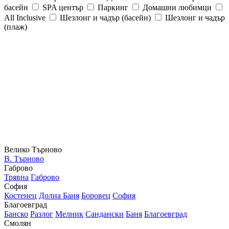
басейн
SPA център
Паркинг
Домашни любимци
All Inclusive
Шезлонг и чадър (басейн)
Шезлонг и чадър
(плаж)
Велико Търново
В. Търново
Габрово
Трявна
Габрово
София
Костенец
Долна Баня
Боровец
София
Благоевград
Банско
Разлог
Мелник
Сандански
Баня
Благоевград
Смолян