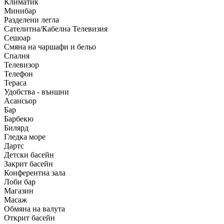
Климатик
Минибар
Разделени легла
Сателитна/Кабелна Телевизия
Сешоар
Смяна на чаршафи и бельо
Спалня
Телевизор
Телефон
Тераса
Удобства - външни
Асансьор
Бар
Барбекю
Билярд
Гледка море
Дартс
Детски басейн
Закрит басейн
Конферентна зала
Лоби бар
Магазин
Масаж
Обмяна на валута
Открит басейн