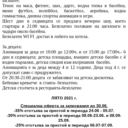
Inclusive:
Тенис на маса, фитнес, шах, дартс, водна топка в басейна,
мини футбол, волейбол, баскетбол, аеробика, водна
гимнастика, дневна спортна анимация и игри.
Шест дни в седмицата се предлага вечерно шоу, което
стартира в 21:00 часа. Безплатно ползване на шезлонги и
чадъри около басейна.
Безплатен WI FI достъп в лобито на хотела.
За децата:
Анимация за деца от 10:00 до 12:00ч. и от 15:00 до 17:00ч.- 6
дни в седмицата; детска площадка, външен детски басейн с 4
водни пързалки, детска секция към вътрешния басейн.
Анимацията е за деца между 4 и 12 години. Деца под 4 г. се
допускат само с придружител.
От 20:30-21:00 децата се забавляват на детска дискотека.
Бебешко креватче в стаята- безпалтно.
Детски столчета в ресторанта-безплатно
ЛЯТО 2021 г.
Специална оферта за записвания до 30.06.
-35% отстъпка за престой в периода 24.06 - 05.07.
-30% отстъпка за престой в периода 08.06-23.06. и 08.09-
25.09.
-25% отстъпка за престой в периода 06.07-07.09.