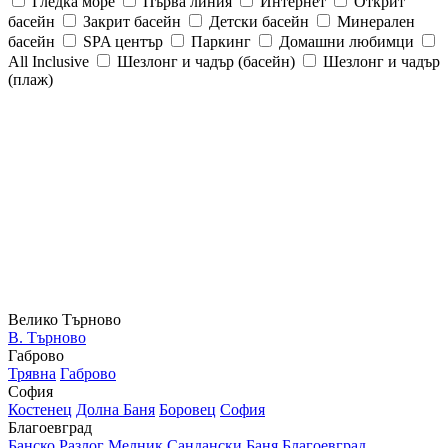
Гледка море
Първа линия
Интернет
Открит
басейн
Закрит басейн
Детски басейн
Минерален
басейн
SPA център
Паркинг
Домашни любимци
All Inclusive
Шезлонг и чадър (басейн)
Шезлонг и чадър
(плаж)
Велико Търново
В. Търново
Габрово
Трявна
Габрово
София
Костенец
Долна Баня
Боровец
София
Благоевград
Банско
Разлог
Мелник
Сандански
Баня
Благоевград