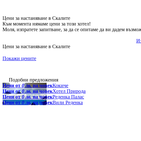
Цени за настаняване в Скалите
Към момента нямаме цени за този хотел!
Моля, изпратете запитване, за да се опитаме да ви дадем възмо
Из
Цени за настаняване в Скалите
Покажи цените
Подобни предложения
Цени от
0 лв.
на човек
Кокиче
Цени от
0 лв.
на човек
Хотел Природа
Цени от
0 лв.
на човек
Реденка Палас
Цени от
0 лв.
на човек
Вили Реденка