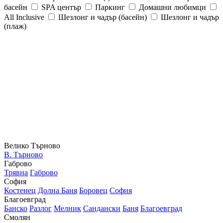
басейн
SPA център
Паркинг
Домашни любимци
All Inclusive
Шезлонг и чадър (басейн)
Шезлонг и чадър
(плаж)
Велико Търново
В. Търново
Габрово
Трявна
Габрово
София
Костенец
Долна Баня
Боровец
София
Благоевград
Банско
Разлог
Мелник
Сандански
Баня
Благоевград
Смолян