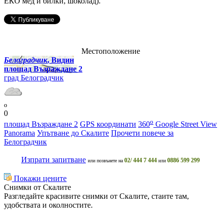
ЕКО мед и билки, шоколад).
Местоположение
Белоградчик
, Видин
площад Възраждане 2
град Белоградчик
o
0
o
площад Възраждане 2
GPS координати
360
Google Street View
Panorama
Упътване до Скалите
Прочети повече за
Белоградчик
Изпрати запитване
02/ 444 7 444
0886 599 299
или позвънете на
или
Покажи цените
Снимки от Скалите
Разгледайте красивите снимки от Скалите, стаите там,
удобствата и околностите.