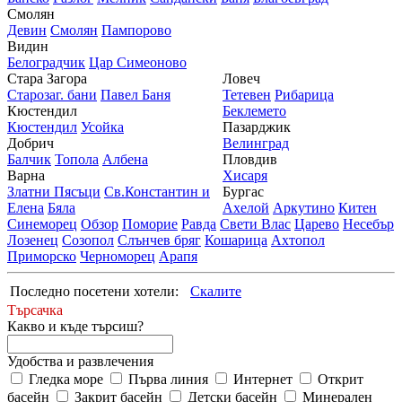
Смолян
Девин
Смолян
Пампорово
Видин
Белоградчик
Цар Симеоново
Стара Загора
Ловеч
Старозаг. бани
Павел Баня
Тетевен
Рибарица
Кюстендил
Беклемето
Кюстендил
Усойка
Пазарджик
Добрич
Велинград
Балчик
Топола
Албена
Пловдив
Варна
Хисаря
Златни Пясъци
Св.Константин и
Бургас
Елена
Бяла
Ахелой
Аркутино
Китен
Синеморец
Обзор
Поморие
Равда
Свети Влас
Царево
Несебър
Лозенец
Созопол
Слънчев бряг
Кошарица
Ахтопол
Приморско
Черноморец
Арапя
Последно посетени хотели:
Скалите
Търсачка
Какво и къде търсиш?
Удобства и развлечения
Гледка море
Първа линия
Интернет
Открит
басейн
Закрит басейн
Детски басейн
Минерален