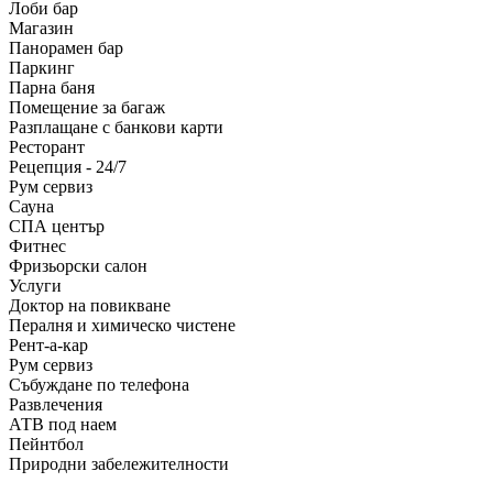
Лоби бар
Магазин
Панорамен бар
Паркинг
Парна баня
Помещение за багаж
Разплащане с банкови карти
Ресторант
Рецепция - 24/7
Рум сервиз
Сауна
СПА център
Фитнес
Фризьорски салон
Услуги
Доктор на повикване
Пералня и химическо чистене
Рент-а-кар
Рум сервиз
Събуждане по телефона
Развлечения
АТВ под наем
Пейнтбол
Природни забележителности