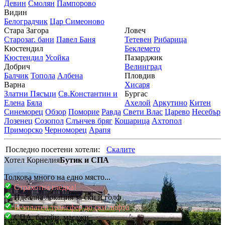
Девин
Смолян
Пампорово
Видин
Белоградчик
Цар Симеоново
Стара Загора
Ловеч
Старозаг. бани
Павел Баня
Тетевен
Рибарица
Кюстендил
Беклемето
Кюстендил
Усойка
Пазарджик
Добрич
Велинград
Балчик
Топола
Албена
Пловдив
Варна
Хисаря
Златни Пясъци
Св.Константин и
Бургас
Елена
Бяла
Ахелой
Аркутино
Китен
Синеморец
Обзор
Поморие
Равда
Свети Влас
Царево
Несебър
Лозенец
Созопол
Слънчев бряг
Кошарица
Ахтопол
Приморско
Черноморец
Арапя
Последно посетени хотели:
Скалите
Хотел Корнелия
Бутик и СПА
Толкова много на едно място...
Страхотна гледка!
Идеална локация за ски и голф
Безплатен трансфер до ски лифта
СПА, басейн, масажи