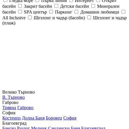
Гледка море
Първа линия
Интернет
Открит
басейн
Закрит басейн
Детски басейн
Минерален
басейн
SPA център
Паркинг
Домашни любимци
All Inclusive
Шезлонг и чадър (басейн)
Шезлонг и чадър
(плаж)
Велико Търново
В. Търново
Габрово
Трявна
Габрово
София
Костенец
Долна Баня
Боровец
София
Благоевград
Банско
Разлог
Мелник
Сандански
Баня
Благоевград