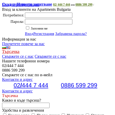
Скалите
Вход и регистрация
Изпрати запитване
02/ 444 7 444
0886 599 299
или
/
Вход за клиенти на Apartments Bulgaria
Потребител:
Парола:
Запомни ме
Вход
Регистрация
Забравена парола?
Информация за нас
Прочетете повече за нас
Търсачка
Свържете се с нас
Свържете се с нас
Нашите телефонни номера
02
/
444 7 444
0886 599 299
Свържете се с нас по и-мейл
Контакти и адрес
02
/
444 7 444
0886 599 299
Контакти и адрес
Търсачка
Какво и къде търсиш?
Удобства и развлечения