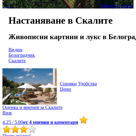
1
2
3
Прочети повече
Настаняване в Скалите
Живописни картини и лукс в Белогра
Видин
Белоградчик
Скалите
Снимки
Удобства
Цени
Оценка и мнения за
Скалите
Виж
4.25
/ 5.00
от
4
мнения и коментари
Превъзходен!