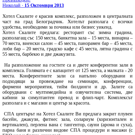
Николай ·
15 Октомври 2013
Хотел Скалите е красив комплекс, разположен в централната
част на град Белоградчик. Хотелът разполага с всички
удобства, необходими за почивка или бизнес уикенд.
Хотел Скалите предлага: ресторант със зимна градина,
разполагащ със 150 места, банкетна зала – 15 места, винарна –
70 места, виенски салон – 45 места, панорамен бар – 45 места,
лоби бар – 20 места, градско кафе с 45 места, лятна градина с
55 места, барбекю и две джакузита.
На разположение на гостите са и двете конферентни зали в
комплекса. Голямата е с капацитет от 125 места, а малката - 20
места. Конферентните зали са напълно оборудвани и
подходящи за провеждане на семинари, конференции,
фирмени мероприятия, тийм билдинги и др. Залите са
оборудвани с мултимедийна и озвучителна система, две
кабини за симултантен превод и флип-чарт. Комплексът
разполага и с магазин и център за красота.
СПА центърът на Хотел Скалите Ви предлага закрит плувен
басейн, джакузи, фитнес зала, солариум (хоризонтален и
вертикален), перлена вана с тангентор, сауни (арома и суха),
парна баня и различни видове СПА процедури и масажи (с