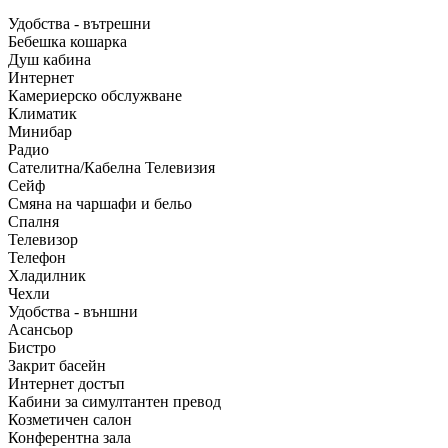
Удобства - вътрешни
Бебешка кошарка
Душ кабина
Интернет
Камериерско обслужване
Климатик
Минибар
Радио
Сателитна/Кабелна Телевизия
Сейф
Смяна на чаршафи и бельо
Спалня
Телевизор
Телефон
Хладилник
Чехли
Удобства - външни
Асансьор
Бистро
Закрит басейн
Интернет достъп
Кабини за симултантен превод
Козметичен салон
Конферентна зала