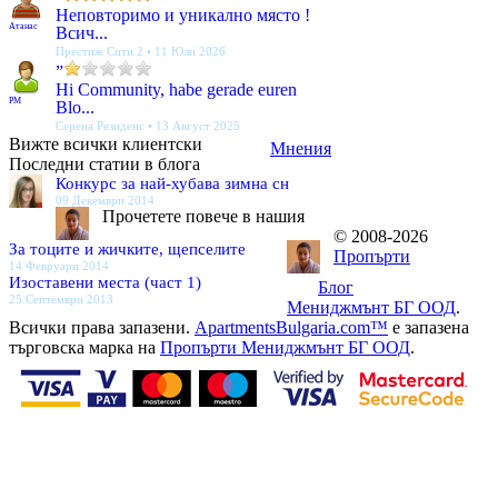
Неповторимо и уникално място !
Атанас
Всич...
Престиж Сити 2 • 11 Юли 2026
”
Hi Community, habe gerade euren
PM
Blo...
Серена Резиденс • 13 Август 2025
Вижте всички клиентски
Мнения
Последни статии в блога
Конкурс за най-хубава зимна сн
09 Декември 2014
Прочетете повече в нашия
© 2008-2026
За тоците и жичките, щепселите
Пропърти
14 Февруари 2014
Изоставени места (част 1)
Блог
25 Септември 2013
Мениджмънт БГ ООД
.
Всички права запазени.
ApartmentsBulgaria.com™
е запазена
търговска марка на
Пропърти Мениджмънт БГ ООД
.