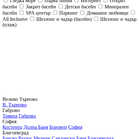
Гледка море
Първа линия
Интернет
Открит
басейн
Закрит басейн
Детски басейн
Минерален
басейн
SPA център
Паркинг
Домашни любимци
All Inclusive
Шезлонг и чадър (басейн)
Шезлонг и чадър
(плаж)
Велико Търново
В. Търново
Габрово
Трявна
Габрово
София
Костенец
Долна Баня
Боровец
София
Благоевград
Банско
Разлог
Мелник
Сандански
Баня
Благоевград