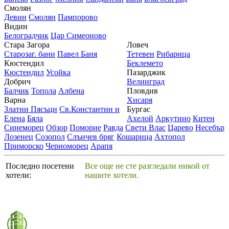
Смолян
Девин
Смолян
Пампорово
Видин
Белоградчик
Цар Симеоново
Стара Загора
Ловеч
Старозаг. бани
Павел Баня
Тетевен
Рибарица
Кюстендил
Беклемето
Кюстендил
Усойка
Пазарджик
Добрич
Велинград
Балчик
Топола
Албена
Пловдив
Варна
Хисаря
Златни Пясъци
Св.Константин и
Бургас
Елена
Бяла
Ахелой
Аркутино
Китен
Синеморец
Обзор
Поморие
Равда
Свети Влас
Царево
Несебър
Лозенец
Созопол
Слънчев бряг
Кошарица
Ахтопол
Приморско
Черноморец
Арапя
Последно посетени
Все още не сте разгледали никой от
хотели:
нашите хотели.