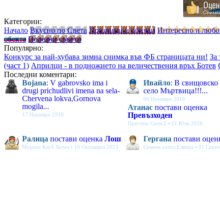
Категории:
Начало
Вкусно по Света
Празници и обичаи
Интересно и люб
обекта
Полезни съвети
Популярно:
Конкурс за най-хубава зимна снимка във ФБ страницата ни!
За
(част 1)
Априлци - в подножието на величествения връх Ботев
Последни коментари:
Bojana
: V gabrovsko ima i
Ивайло
: В свищовско
drugi prichudlivi imena na sela-
село Мъртвица!!!...
Chervena lokva,Gornova
06 Ноември 2016
mogila...
Атанас
постави оценка
Превъзходен
17 Ноември 2016
Престиж Сити 2 • 11 Юли 2026
Ралица
постави оценка
Лош
Гергана
постави оцен
Мурите Клуб Хотел • 19 Октомври 2023
Семеен хотел Елвира • 01 Септ