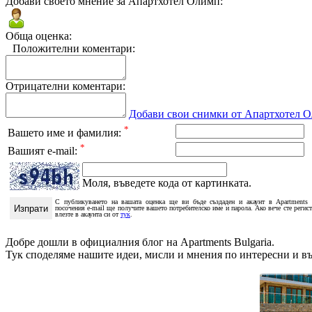
Добави своето мнение за Апартхотел Олимп:
Обща оценка:
Положителни коментари:
Отрицателни коментари:
Добави свои снимки от Апартхотел 
*
Вашето име и фамилия:
*
Вашият e-mail:
Моля, въведете кода от картинката.
С публикуването на вашата оценка ще ви бъде създаден и акаунт в Apartments 
посочения e-mail ще получите вашето потребителско име и парола. Ако вече сте регис
влезте в акаунта си от
тук
.
Добре дошли в официалния блог на Apartments Bulgaria.
Тук споделяме нашите идеи, мисли и мнения по интересни и в