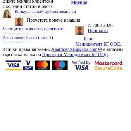
Вижте всички клиентски
Мнения
Последни статии в блога
Конкурс за най-хубава зимна сн
09 Декември 2014
Прочетете повече в нашия
© 2008-2026
За тоците и жичките, щепселите
Пропърти
14 Февруари 2014
Изоставени места (част 1)
Блог
25 Септември 2013
Мениджмънт БГ ООД
.
Всички права запазени.
ApartmentsBulgaria.com™
е запазена
търговска марка на
Пропърти Мениджмънт БГ ООД
.