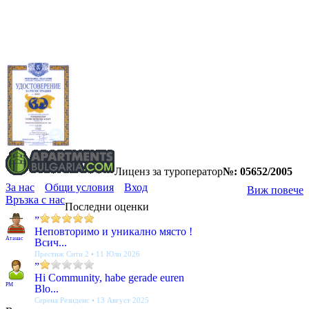
Лиценз за туроператор
№: 05652/2005
За нас
Общи условия
Вход
Виж повече
Връзка с нас
Последни оценки
”
Неповторимо и уникално място !
Атанас
Всич...
Престиж Сити 2 • 11 Юли 2026
”
Hi Community, habe gerade euren
PM
Blo...
Серена Резиденс • 13 Август 2025