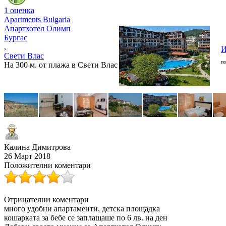
1 оценка
Apartments Bulgaria
Апартхотел Олимп
Бургас
,
И
Свети Влас
по
На 300 м. от плажа в Свети Влас
Калина Димитрова
26 Март 2018
Положителни коментари
Отрицателни коментари
много удобни апартаменти, детска площадка
кошарката за бебе се заплащаше по 6 лв. на ден