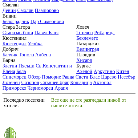
Смолян
Девин
Смолян
Пампорово
Видин
Белоградчик
Цар Симеоново
Стара Загора
Ловеч
Старозаг. бани
Павел Баня
Тетевен
Рибарица
Кюстендил
Беклемето
Кюстендил
Усойка
Пазарджик
Добрич
Велинград
Балчик
Топола
Албена
Пловдив
Варна
Хисаря
Златни Пясъци
Св.Константин и
Бургас
Елена
Бяла
Ахелой
Аркутино
Китен
Синеморец
Обзор
Поморие
Равда
Свети Влас
Царево
Несебър
Лозенец
Созопол
Слънчев бряг
Кошарица
Ахтопол
Приморско
Черноморец
Арапя
Последно посетени
Все още не сте разгледали никой от
хотели:
нашите хотели.