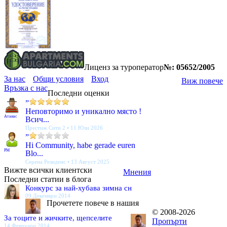
Лиценз за туроператор
№: 05652/2005
За нас
Общи условия
Вход
Виж повече
Връзка с нас
Последни оценки
”
Неповторимо и уникално място !
Атанас
Всич...
Престиж Сити 2 • 11 Юли 2026
”
Hi Community, habe gerade euren
PM
Blo...
Серена Резиденс • 13 Август 2025
Вижте всички клиентски
Мнения
Последни статии в блога
Конкурс за най-хубава зимна сн
09 Декември 2014
Прочетете повече в нашия
© 2008-2026
За тоците и жичките, щепселите
Пропърти
14 Февруари 2014