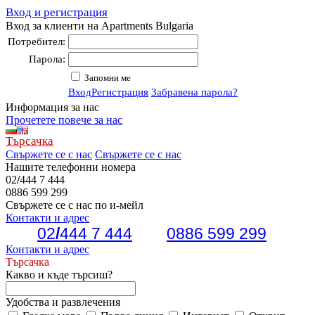
Вход и регистрация
Вход за клиенти на Apartments Bulgaria
Потребител:
Парола:
Запомни ме
Вход
Регистрация
Забравена парола?
Информация за нас
Прочетете повече за нас
Търсачка
Свържете се с нас
Свържете се с нас
Нашите телефонни номера
02
/
444 7 444
0886 599 299
Свържете се с нас по и-мейл
Контакти и адрес
02
/
444 7 444
0886 599 299
Контакти и адрес
Търсачка
Какво и къде търсиш?
Удобства и развлечения