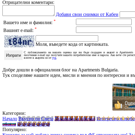
Отрицателни коментари:
Добави свои снимки от Кабеи
*
Вашето име и фамилия:
*
Вашият e-mail:
Моля, въведете кода от картинката.
С публикуването на вашата оценка ще ви бъде създаден и акаунт в Apartments 
посочения e-mail ще получите вашето потребителско име и парола. Ако вече сте регис
влезте в акаунта си от
тук
.
Добре дошли в официалния блог на Apartments Bulgaria.
Тук споделяме нашите идеи, мисли и мнения по интересни и в
Категории:
Начало
Вкусно по Света
Празници и обичаи
Интересно и люб
обекта
Полезни съвети
Популярно:
Конкурс за най-хубава зимна снимка във ФБ страницата ни!
За