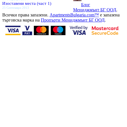
Изоставени места (част 1)
Блог
25 Септември 2013
Мениджмънт БГ ООД
.
Всички права запазени.
ApartmentsBulgaria.com™
е запазена
търговска марка на
Пропърти Мениджмънт БГ ООД
.