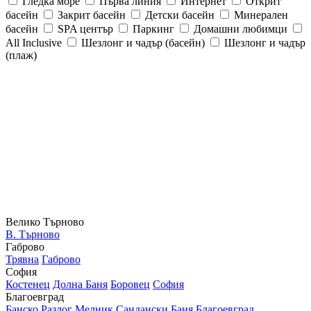
Гледка море
Първа линия
Интернет
Открит
басейн
Закрит басейн
Детски басейн
Минерален
басейн
SPA център
Паркинг
Домашни любимци
All Inclusive
Шезлонг и чадър (басейн)
Шезлонг и чадър
(плаж)
Велико Търново
В. Търново
Габрово
Трявна
Габрово
София
Костенец
Долна Баня
Боровец
София
Благоевград
Банско
Разлог
Мелник
Сандански
Баня
Благоевград