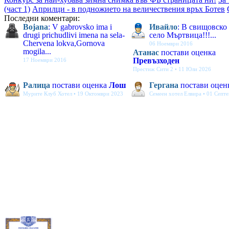
(част 1)
Априлци - в подножието на величествения връх Ботев
Последни коментари:
Bojana
: V gabrovsko ima i
Ивайло
: В свищовско
drugi prichudlivi imena na sela-
село Мъртвица!!!...
Chervena lokva,Gornova
06 Ноември 2016
mogila...
Атанас
постави оценка
Превъзходен
17 Ноември 2016
Престиж Сити 2 • 11 Юли 2026
Ралица
постави оценка
Лош
Гергана
постави оцен
Мурите Клуб Хотел • 19 Октомври 2023
Семеен хотел Елвира • 01 Септ