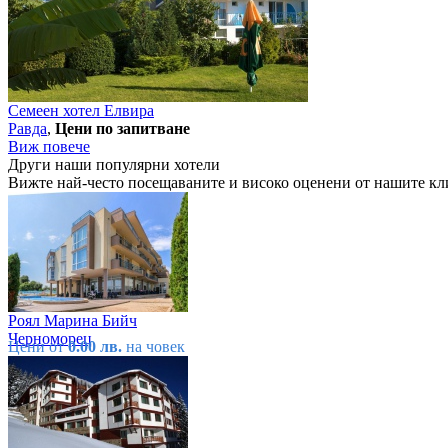
Семеен хотел Елвира
Равда
,
Цени по запитване
Виж повече
Други наши популярни хотели
Вижте най-често посещаваните и високо оценени от нашите кл
Роял Марина Бийч
Черноморец
Цени от
0.00 лв.
на човек