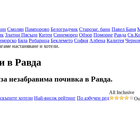
вин
Смолян
Пампорово
Белоградчик
Старозаг. бани
Павел Баня
ик
Златни Пясъци
Китен
Синеморец
Обзор
Поморие
Равда
Св.Ко
иморско
Бяла
Рибарица
Беклемето
София
Албена
Калитея
Черно
агаме настаняване и хотели.
и в Равда
 за незабравима почивка
в Равда.
All Inclusive
скъпите хотели
Най-висок рейтинг
По азбучен ред
Оц