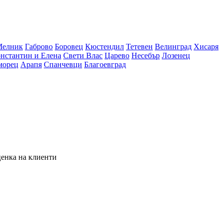
Мелник
Габрово
Боровец
Кюстендил
Тетевен
Велинград
Хисаря
нстантин и Елена
Свети Влас
Царево
Несебър
Лозенец
морец
Арапя
Спанчевци
Благоевград
енка на клиенти