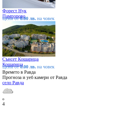
Форест Нук
Пампорово
Цени от
0.00 лв.
на човек
Сънсет Кошарица
Кошарица
Цени от
0.00 лв.
на човек
Времето в Равда
Прогноза и уеб камери от Равда
село Равда
o
4