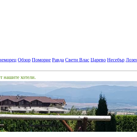
неморец
Обзор
Поморие
Равда
Свети Влас
Царево
Несебър
Лозе
от нашите хотели.