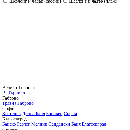
Шезлонг и чадър (басейн)
Шезлонг и чадър (плаж)
Велико Търново
В. Търново
Габрово
Трявна
Габрово
София
Костенец
Долна Баня
Боровец
София
Благоевград
Банско
Разлог
Мелник
Сандански
Баня
Благоевград
Смолян