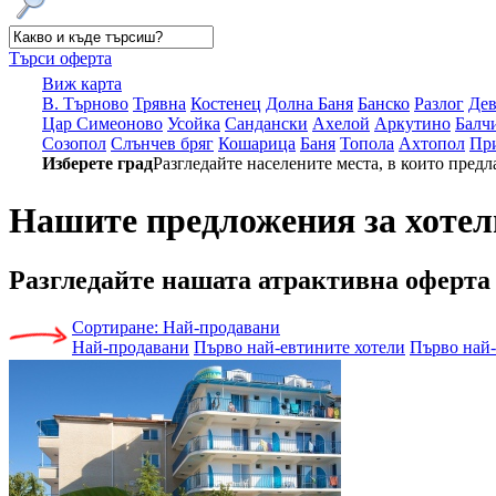
Търси оферта
Виж карта
В. Търново
Трявна
Костенец
Долна Баня
Банско
Разлог
Де
Цар Симеоново
Усойка
Сандански
Ахелой
Аркутино
Балч
Созопол
Слънчев бряг
Кошарица
Баня
Топола
Ахтопол
Пр
Изберете град
Разгледайте населените места, в които предл
Нашите предложения за хотел
Разгледайте нашата
атрактивна оферта
Сортиране:
Най-продавани
Най-продавани
Първо най-евтините хотели
Първо най-