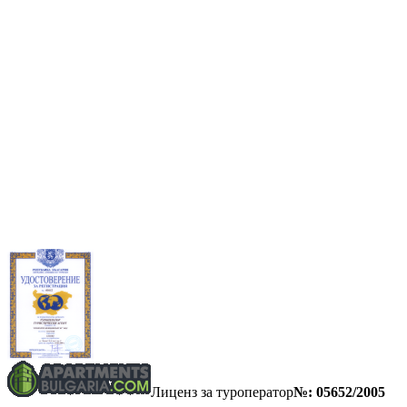
Лиценз за туроператор
№: 05652/2005