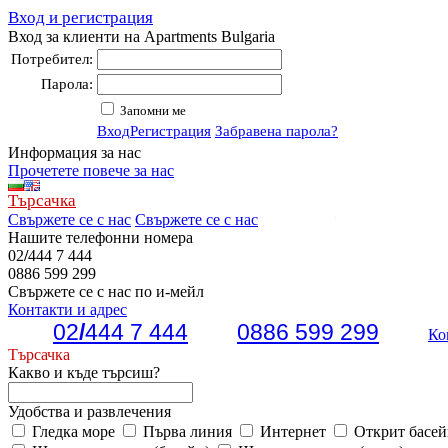
Вход и регистрация
Вход за клиенти на Apartments Bulgaria
Потребител:
Парола:
Запомни ме
Вход
Регистрация
Забравена парола?
Информация за нас
Прочетете повече за нас
Търсачка
Свържете се с нас
Свържете се с нас
Нашите телефонни номера
02
/
444 7 444
0886 599 299
Свържете се с нас по и-мейл
Контакти и адрес
02
/
444 7 444
0886 599 299
Ко
Търсачка
Какво и къде търсиш?
Удобства и развлечения
Гледка море
Първа линия
Интернет
Открит басей