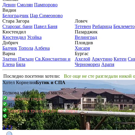
Девин
Смолян
Пампорово
Видин
Белоградчик
Цар Симеоново
Стара Загора
Ловеч
Старозаг. бани
Павел Баня
Тетевен
Рибарица
Беклемето
Кюстендил
Пазарджик
Кюстендил
Усойка
Велинград
Добрич
Пловдив
Балчик
Топола
Албена
Хисаря
Варна
Бургас
Златни Пясъци
Св.Константин и
Ахелой
Аркутино
Китен
Си
Елена
Бяла
Черноморец
Арапя
Последно посетени хотели:
Все още не сте разгледали никой 
Хотел Корнелия
Бутик и СПА
Толкова много на едно място...
Страхотна гледка!
Идеална локация за ски и голф
Безплатен трансфер до ски лифта
СПА, басейн, масажи
1
2
3