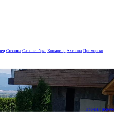
нец
Созопол
Слънчев бряг
Кошарица
Ахтопол
Приморско
Прочети повече