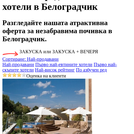
хотели в Белоградчик
Разгледайте нашата
атрактивна
оферта за незабравима почивка
в
Белоградчик.
ЗАКУСКА или ЗАКУСКА + ВЕЧЕРЯ
Сортиране:
Най-продавани
Най-продавани
Първо най-евтините хотели
Първо най-
скъпите хотели
Най-висок рейтинг
По азбучен ред
Оценка на клиенти