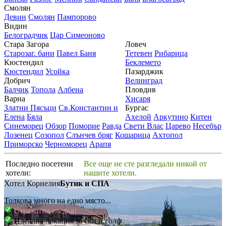
Смолян
Девин
Смолян
Пампорово
Видин
Белоградчик
Цар Симеоново
Стара Загора
Ловеч
Старозаг. бани
Павел Баня
Тетевен
Рибарица
Кюстендил
Беклемето
Кюстендил
Усойка
Пазарджик
Добрич
Велинград
Балчик
Топола
Албена
Пловдив
Варна
Хисаря
Златни Пясъци
Св.Константин и
Бургас
Елена
Бяла
Ахелой
Аркутино
Китен
Синеморец
Обзор
Поморие
Равда
Свети Влас
Царево
Несебър
Лозенец
Созопол
Слънчев бряг
Кошарица
Ахтопол
Приморско
Черноморец
Арапя
Последно посетени
Все още не сте разгледали никой от
хотели:
нашите хотели.
Хотел Корнелия
Бутик и СПА
Толкова много на едно място...
Страхотна гледка!
Идеална локация за ски и голф