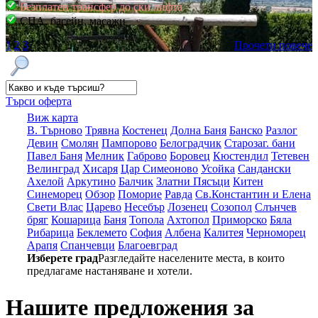
Безплатен трансфер до ски лифта
СПА, басейн, масажи
1
2
3
Прочети повече
Търси оферта
Виж карта
В. Търново
Трявна
Костенец
Долна Баня
Банско
Разлог
Девин
Смолян
Пампорово
Белоградчик
Старозаг. бани
Павел Баня
Мелник
Габрово
Боровец
Кюстендил
Тетевен
Велинград
Хисаря
Цар Симеоново
Усойка
Сандански
Ахелой
Аркутино
Балчик
Златни Пясъци
Китен
Синеморец
Обзор
Поморие
Равда
Св.Константин и Елена
Свети Влас
Царево
Несебър
Лозенец
Созопол
Слънчев
бряг
Кошарица
Баня
Топола
Ахтопол
Приморско
Бяла
Рибарица
Беклемето
София
Албена
Калитея
Черноморец
Арапя
Спанчевци
Благоевград
Изберете град
Разгледайте населените места, в които
предлагаме настаняване и хотели.
Нашите предложения за