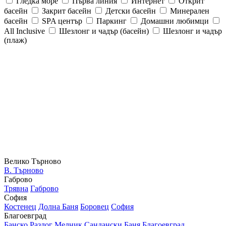
Гледка море
Първа линия
Интернет
Открит
басейн
Закрит басейн
Детски басейн
Минерален
басейн
SPA център
Паркинг
Домашни любимци
All Inclusive
Шезлонг и чадър (басейн)
Шезлонг и чадър
(плаж)
Велико Търново
В. Търново
Габрово
Трявна
Габрово
София
Костенец
Долна Баня
Боровец
София
Благоевград
Банско
Разлог
Мелник
Сандански
Баня
Благоевград