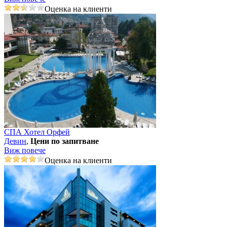
Оценка на клиенти
СПА Хотел Орфей
Девин
,
Цени по запитване
Виж повече
Оценка на клиенти