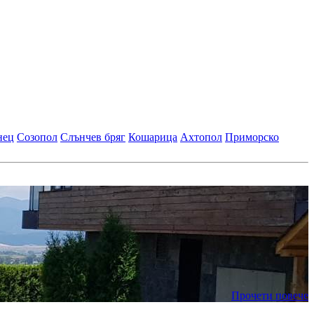
нец
Созопол
Слънчев бряг
Кошарица
Ахтопол
Приморско
Прочети повече