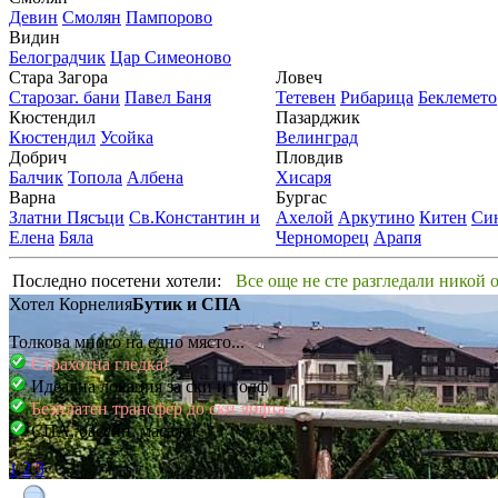
Девин
Смолян
Пампорово
Видин
Белоградчик
Цар Симеоново
Стара Загора
Ловеч
Старозаг. бани
Павел Баня
Тетевен
Рибарица
Беклемето
Кюстендил
Пазарджик
Кюстендил
Усойка
Велинград
Добрич
Пловдив
Балчик
Топола
Албена
Хисаря
Варна
Бургас
Златни Пясъци
Св.Константин и
Ахелой
Аркутино
Китен
Си
Елена
Бяла
Черноморец
Арапя
Последно посетени хотели:
Все още не сте разгледали никой 
Хотел Корнелия
Бутик и СПА
Толкова много на едно място...
Страхотна гледка!
Идеална локация за ски и голф
Безплатен трансфер до ски лифта
СПА, басейн, масажи
1
2
3