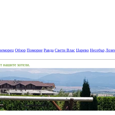
неморец
Обзор
Поморие
Равда
Свети Влас
Царево
Несебър
Лозе
от нашите хотели.