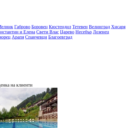
Мелник
Габрово
Боровец
Кюстендил
Тетевен
Велинград
Хисаря
нстантин и Елена
Свети Влас
Царево
Несебър
Лозенец
морец
Арапя
Спанчевци
Благоевград
енка на клиенти