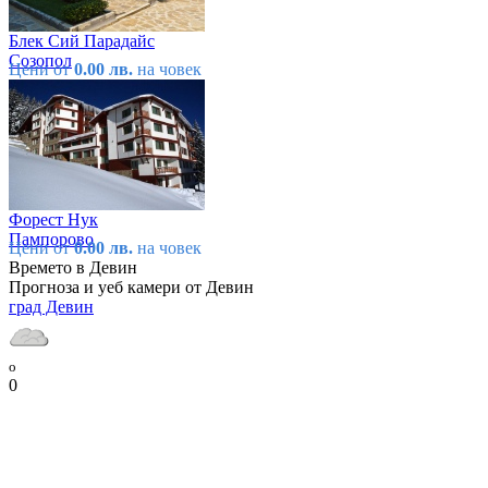
Блек Сий Парадайс
Созопол
Цени от
0.00 лв.
на човек
Форест Нук
Пампорово
Цени от
0.00 лв.
на човек
Времето в Девин
Прогноза и уеб камери от Девин
град Девин
o
0