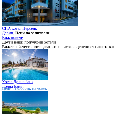
СПА хотел Персенк
Девин
,
Цени по запитване
Виж повече
Други наши популярни хотели
Вижте най-често посещаваните и високо оценени от нашите кл
Хотел Долна баня
Долна Баня
Цени от
0.00 лв.
на човек