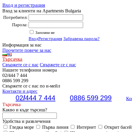
Вход и регистрация
Вход за клиенти на Apartments Bulgaria
Потребител:
Парола:
Запомни ме
Вход
Регистрация
Забравена парола?
Информация за нас
Прочетете повече за нас
Търсачка
Свържете се с нас
Свържете се с нас
Нашите телефонни номера
02
/
444 7 444
0886 599 299
Свържете се с нас по и-мейл
Контакти и адрес
02
/
444 7 444
0886 599 299
Ко
Търсачка
Какво и къде търсиш?
Удобства и развлечения
Гледка море
Първа линия
Интернет
Открит басей