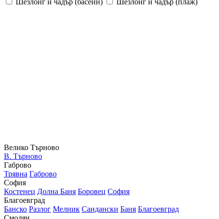
Шезлонг и чадър (басейн)
Шезлонг и чадър (плаж)
Велико Търново
В. Търново
Габрово
Трявна
Габрово
София
Костенец
Долна Баня
Боровец
София
Благоевград
Банско
Разлог
Мелник
Сандански
Баня
Благоевград
Смолян