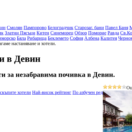
вин
Смолян
Пампорово
Белоградчик
Старозаг. бани
Павел Баня
ик
Златни Пясъци
Китен
Синеморец
Обзор
Поморие
Равда
Св.Ко
иморско
Бяла
Рибарица
Беклемето
София
Албена
Калитея
Черно
агаме настаняване и хотели.
и в Девин
ти
за незабравима почивка в Девин.
Оц
скъпите хотели
Най-висок рейтинг
По азбучен ред