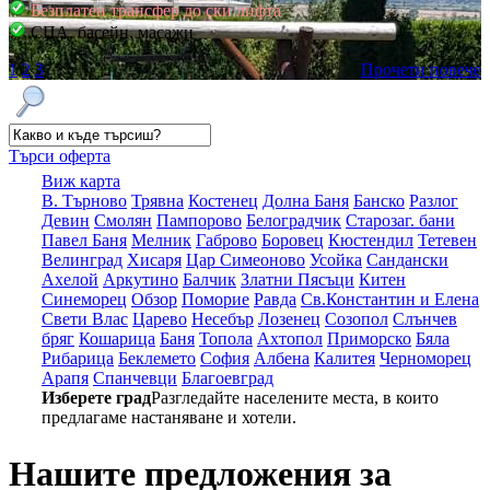
Безплатен трансфер до ски лифта
СПА, басейн, масажи
1
2
3
Прочети повече
Търси оферта
Виж карта
В. Търново
Трявна
Костенец
Долна Баня
Банско
Разлог
Девин
Смолян
Пампорово
Белоградчик
Старозаг. бани
Павел Баня
Мелник
Габрово
Боровец
Кюстендил
Тетевен
Велинград
Хисаря
Цар Симеоново
Усойка
Сандански
Ахелой
Аркутино
Балчик
Златни Пясъци
Китен
Синеморец
Обзор
Поморие
Равда
Св.Константин и Елена
Свети Влас
Царево
Несебър
Лозенец
Созопол
Слънчев
бряг
Кошарица
Баня
Топола
Ахтопол
Приморско
Бяла
Рибарица
Беклемето
София
Албена
Калитея
Черноморец
Арапя
Спанчевци
Благоевград
Изберете град
Разгледайте населените места, в които
предлагаме настаняване и хотели.
Нашите предложения за