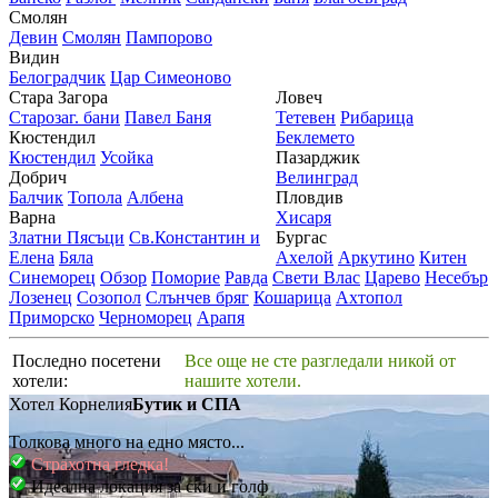
Смолян
Девин
Смолян
Пампорово
Видин
Белоградчик
Цар Симеоново
Стара Загора
Ловеч
Старозаг. бани
Павел Баня
Тетевен
Рибарица
Кюстендил
Беклемето
Кюстендил
Усойка
Пазарджик
Добрич
Велинград
Балчик
Топола
Албена
Пловдив
Варна
Хисаря
Златни Пясъци
Св.Константин и
Бургас
Елена
Бяла
Ахелой
Аркутино
Китен
Синеморец
Обзор
Поморие
Равда
Свети Влас
Царево
Несебър
Лозенец
Созопол
Слънчев бряг
Кошарица
Ахтопол
Приморско
Черноморец
Арапя
Последно посетени
Все още не сте разгледали никой от
хотели:
нашите хотели.
Хотел Корнелия
Бутик и СПА
Толкова много на едно място...
Страхотна гледка!
Идеална локация за ски и голф