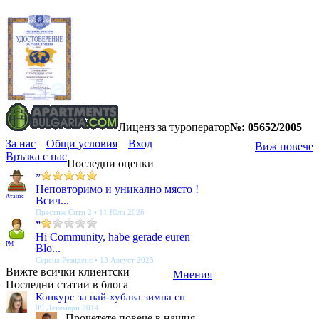
Лиценз за туроператор
№: 05652/2005
За нас
Общи условия
Вход
Виж повече
Връзка с нас
Последни оценки
”
Неповторимо и уникално място !
Атанас
Всич...
Престиж Сити 2 • 11 Юли 2026
”
Hi Community, habe gerade euren
PM
Blo...
Серена Резиденс • 13 Август 2025
Вижте всички клиентски
Мнения
Последни статии в блога
Конкурс за най-хубава зимна сн
09 Декември 2014
Прочетете повече в нашия