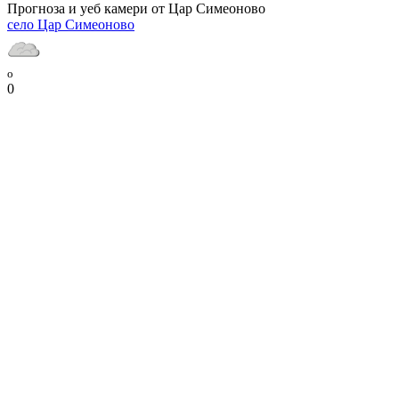
Прогноза и уеб камери от Цар Симеоново
село Цар Симеоново
o
0