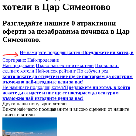
хотели в Цар Симеоново
Разгледайте нашите
0 атрактивни
оферти
за незабравима почивка в Цар
Симеоново.
Не намирате подходящ хотел?
Предложете ни хотел, в
Сортиране:
Най-продавани
Най-продавани
Първо най-евтините хотели
Първо най-
скъпите хотели
Най-висок рейтинг
По азбучен ред
който искате да отидете и ние ще се постараем да осигурим
възможно най-изгодните цени за вас!
Не намирате подходящ хотел?
Предложете ни хотел, в който
искате да отидете и ние ще се постараем да осигурим
възможно най-изгодните цени за вас!
Други наши популярни хотели
Вижте най-често посещаваните и високо оценени от нашите
клиенти хотели