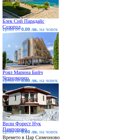
Блек Сий Парадайс
Созопол
Цени от
0.00 лв.
на човек
Роял Марина Бийч
Черноморец
Цени от
0.00 лв.
на човек
Вили Форест Нук
Пампорово
Цени от
0.00 лв.
на човек
Времето в Цар Симеоново