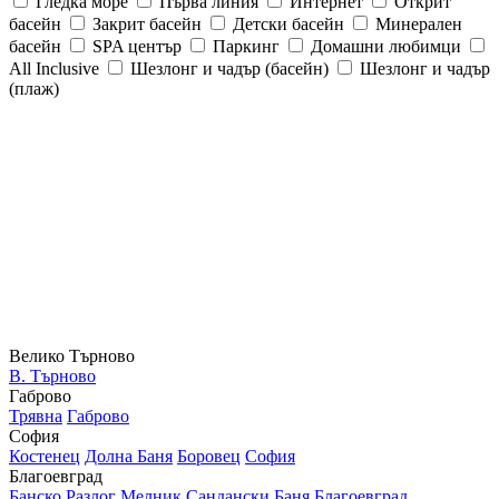
Гледка море
Първа линия
Интернет
Открит
басейн
Закрит басейн
Детски басейн
Минерален
басейн
SPA център
Паркинг
Домашни любимци
All Inclusive
Шезлонг и чадър (басейн)
Шезлонг и чадър
(плаж)
Велико Търново
В. Търново
Габрово
Трявна
Габрово
София
Костенец
Долна Баня
Боровец
София
Благоевград
Банско
Разлог
Мелник
Сандански
Баня
Благоевград