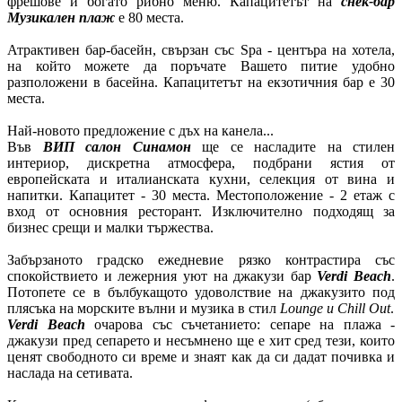
фрешове и богато рибно меню. Капацитетът на
снек-бар
Музикален плаж
е 80 места.
Атрактивен бар-басейн, свързан със Spa - центъра на хотела,
на който можете да поръчате Вашето питие удобно
разположени в басейна. Капацитетът на екзотичния бар е 30
места.
Най-новото предложение с дъх на канела...
Във
ВИП салон Синамон
ще се насладите на стилен
интериор, дискретна атмосфера, подбрани ястия от
европейската и италианската кухни, селекция от вина и
напитки. Капацитет - 30 места. Местоположение - 2 етаж с
вход от основния ресторант. Изключително подходящ за
бизнес срещи и малки тържества.
Забързаното градско ежедневие рязко контрастира със
спокойствието и лежерния уют на джакузи бар
Verdi Beach
.
Потопете се в бълбукащото удоволствие на джакузито под
плясъка на морските вълни и музика в стил
Lounge и Chill Out
.
Verdi Beach
очарова със съчетанието: сепаре на плажа -
джакузи пред сепарето и несъмнено ще е хит сред тези, които
ценят свободното си време и знаят как да си дадат почивка и
наслада на сетивата.