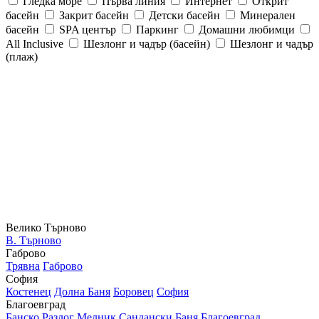
Гледка море
Първа линия
Интернет
Открит
басейн
Закрит басейн
Детски басейн
Минерален
басейн
SPA център
Паркинг
Домашни любимци
All Inclusive
Шезлонг и чадър (басейн)
Шезлонг и чадър
(плаж)
Велико Търново
В. Търново
Габрово
Трявна
Габрово
София
Костенец
Долна Баня
Боровец
София
Благоевград
Банско
Разлог
Мелник
Сандански
Баня
Благоевград