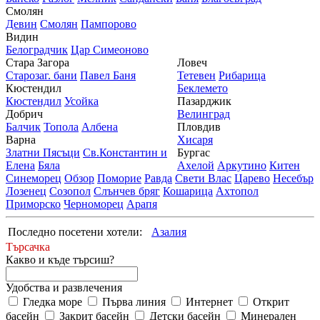
Смолян
Девин
Смолян
Пампорово
Видин
Белоградчик
Цар Симеоново
Стара Загора
Ловеч
Старозаг. бани
Павел Баня
Тетевен
Рибарица
Кюстендил
Беклемето
Кюстендил
Усойка
Пазарджик
Добрич
Велинград
Балчик
Топола
Албена
Пловдив
Варна
Хисаря
Златни Пясъци
Св.Константин и
Бургас
Елена
Бяла
Ахелой
Аркутино
Китен
Синеморец
Обзор
Поморие
Равда
Свети Влас
Царево
Несебър
Лозенец
Созопол
Слънчев бряг
Кошарица
Ахтопол
Приморско
Черноморец
Арапя
Последно посетени хотели:
Азалия
Търсачка
Какво и къде търсиш?
Удобства и развлечения
Гледка море
Първа линия
Интернет
Открит
басейн
Закрит басейн
Детски басейн
Минерален