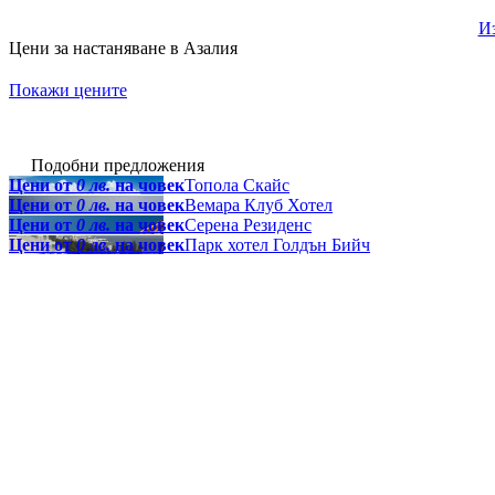
Из
Цени за настаняване в Азалия
Покажи цените
Подобни предложения
Цени от
0 лв.
на човек
Топола Скайс
Цени от
0 лв.
на човек
Вемара Клуб Хотел
Цени от
0 лв.
на човек
Серена Резиденс
Цени от
0 лв.
на човек
Парк хотел Голдън Бийч