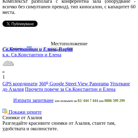
Комплексът разполага с конферентна зала (оборудване -
всичко без симултанен превод), тип киносалон, с капацитет 60
места.
Местоположение
Св.Константин и Елена
, Варна
к.к. Св.Константин и Елена
o
1
o
GPS координати
360
Google Street View Panorama
Упътване
до Азалия
Прочети повече за Св.Константин и Елена
Изпрати запитване
02/ 444 7 444
0886 599 299
или позвънете на
или
Покажи цените
Снимки от Азалия
Разгледайте красивите снимки от Азалия, стаите там,
удобствата и околностите.