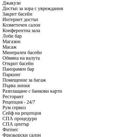
Джакузи
Достъп за хора с увреждания
Закрит басейн
Интернет достъп
Козметичен салон
Конферентна зала
Лоби бар
Магазин
Масаж
Минерален басейн
Обмяна на валута
Открит басейн
Панорамен бар
Паркинг
Помещение за багаж
Първа линия
Разплащане с банкови карти
Ресторант
Рецепция - 24/7
Рум сервиз
Сейф на рецепция
СПА процедури
СПА център
Фитнес
Фризьорски салон