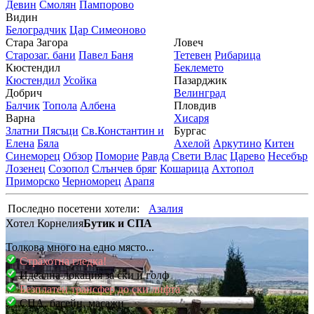
Девин
Смолян
Пампорово
Видин
Белоградчик
Цар Симеоново
Стара Загора
Ловеч
Старозаг. бани
Павел Баня
Тетевен
Рибарица
Кюстендил
Беклемето
Кюстендил
Усойка
Пазарджик
Добрич
Велинград
Балчик
Топола
Албена
Пловдив
Варна
Хисаря
Златни Пясъци
Св.Константин и
Бургас
Елена
Бяла
Ахелой
Аркутино
Китен
Синеморец
Обзор
Поморие
Равда
Свети Влас
Царево
Несебър
Лозенец
Созопол
Слънчев бряг
Кошарица
Ахтопол
Приморско
Черноморец
Арапя
Последно посетени хотели:
Азалия
Хотел Корнелия
Бутик и СПА
Толкова много на едно място...
Страхотна гледка!
Идеална локация за ски и голф
Безплатен трансфер до ски лифта
СПА, басейн, масажи