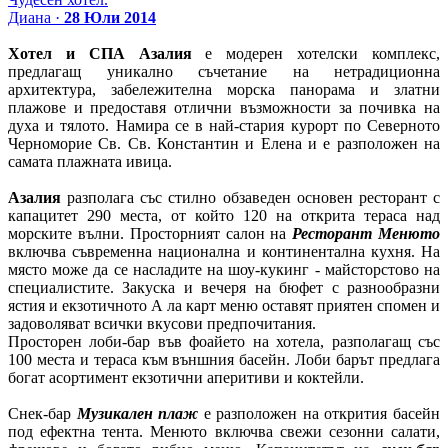
Диана ·
28 Юли 2014
Хотел и СПА Азалия
е модерен хотелски комплекс,
предлагащ уникално съчетание на нетрадиционна
архитектура, забележителна морска панорама и златни
плажове и предоставя отлични възможности за почивка на
духа и тялото. Намира се в най-стария курорт по Северното
Черноморие Св. Св. Константин и Елена и е разположен на
самата плажната ивица.
Азалия
разполага със стилно обзаведен основен ресторант с
капацитет 290 места, от който 120 на открита тераса над
морските вълни. Просторният салон на
Ресторант Менюто
включва съвременна национална и континентална кухня. На
място може да се насладите на шоу-кукинг - майсторстово на
специалистите. Закуска и вечеря на бюфет с разнообразни
ястия и екзотичното А ла карт меню оставят приятен спомен и
задоволяват всички вкусови предпочитания.
Просторен лоби-бар във фоайето на хотела, разполагащ със
100 места и тераса към външния басейн. Лоби барът предлага
богат асортимент екзотични аперитиви и коктейли.
Снек-бар
Музикален плаж
е разположен на открития басейн
под ефектна тента. Менюто включва свежи сезонни салати,