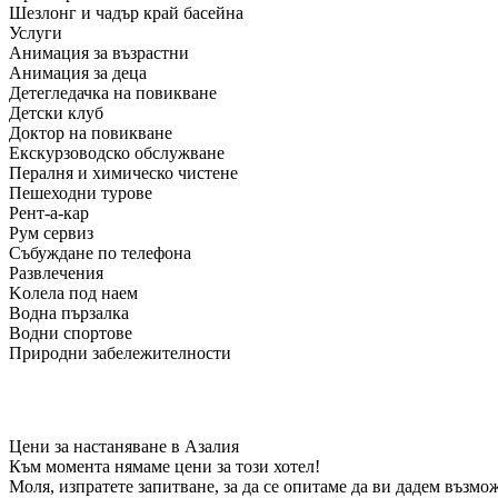
Шезлонг и чадър край басейна
Услуги
Анимация за възрастни
Анимация за деца
Детегледачка на повикване
Детски клуб
Доктор на повикване
Екскурзоводско обслужване
Пералня и химическо чистене
Пешеходни турове
Рент-а-кар
Рум сервиз
Събуждане по телефона
Развлечения
Kолела под наем
Водна пързалка
Водни спортове
Природни забележителности
Цени за настаняване в Азалия
Към момента нямаме цени за този хотел!
Моля, изпратете запитване, за да се опитаме да ви дадем възмо