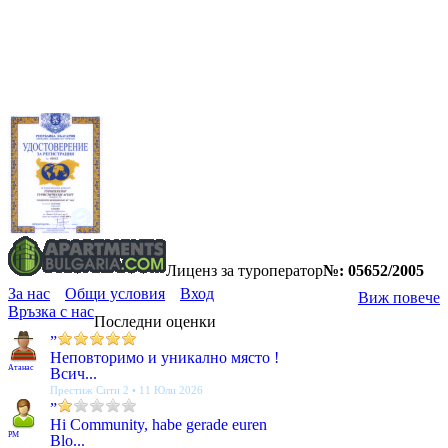
Лиценз за туроператор
№: 05652/2005
За нас
Общи условия
Вход
Виж повече
Връзка с нас
Последни оценки
”
Неповторимо и уникално място !
Атанас
Всич...
Престиж Сити 2 • 11 Юли 2026
”
Hi Community, habe gerade euren
PM
Blo...