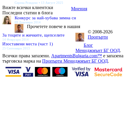
Серена Резиденс • 13 Август 2025
Вижте всички клиентски
Мнения
Последни статии в блога
Конкурс за най-хубава зимна сн
09 Декември 2014
Прочетете повече в нашия
© 2008-2026
За тоците и жичките, щепселите
Пропърти
14 Февруари 2014
Изоставени места (част 1)
Блог
25 Септември 2013
Мениджмънт БГ ООД
.
Всички права запазени.
ApartmentsBulgaria.com™
е запазена
търговска марка на
Пропърти Мениджмънт БГ ООД
.