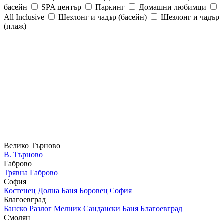
басейн
SPA център
Паркинг
Домашни любимци
All Inclusive
Шезлонг и чадър (басейн)
Шезлонг и чадър
(плаж)
Велико Търново
В. Търново
Габрово
Трявна
Габрово
София
Костенец
Долна Баня
Боровец
София
Благоевград
Банско
Разлог
Мелник
Сандански
Баня
Благоевград
Смолян