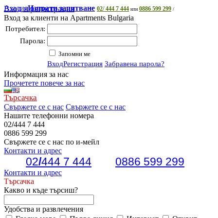
Азалия
Вход и регистрация
Изпрати запитване
02/ 444 7 444
0886 599 299
или
/
Вход за клиенти на Apartments Bulgaria
Потребител:
Парола:
Запомни ме
Вход
Регистрация
Забравена парола?
Информация за нас
Прочетете повече за нас
Търсачка
Свържете се с нас
Свържете се с нас
Нашите телефонни номера
02
/
444 7 444
0886 599 299
Свържете се с нас по и-мейл
Контакти и адрес
02
/
444 7 444
0886 599 299
Контакти и адрес
Търсачка
Какво и къде търсиш?
Удобства и развлечения