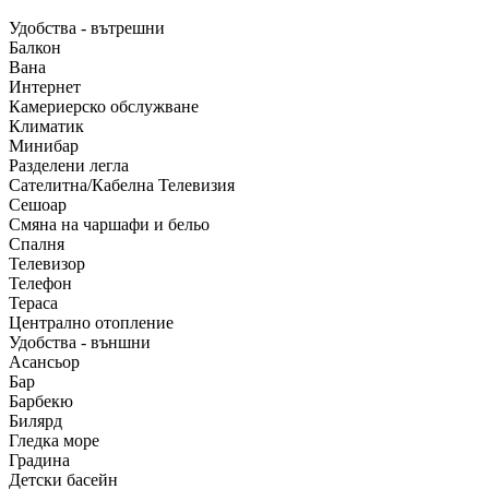
Удобства - вътрешни
Балкон
Вана
Интернет
Камериерско обслужване
Климатик
Минибар
Разделени легла
Сателитна/Кабелна Телевизия
Сешоар
Смяна на чаршафи и бельо
Спалня
Телевизор
Телефон
Тераса
Централно отопление
Удобства - външни
Асансьор
Бар
Барбекю
Билярд
Гледка море
Градина
Детски басейн