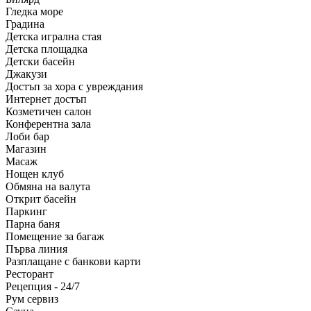
Гледка море
Градина
Детска игрална стая
Детска площадка
Детски басейн
Джакузи
Достъп за хора с увреждания
Интернет достъп
Козметичен салон
Конферентна зала
Лоби бар
Магазин
Масаж
Нощен клуб
Обмяна на валута
Открит басейн
Паркинг
Парна баня
Помещение за багаж
Първа линия
Разплащане с банкови карти
Ресторант
Рецепция - 24/7
Рум сервиз