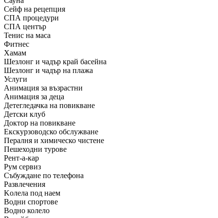
Сауна
Сейф на рецепция
СПА процедури
СПА център
Тенис на маса
Фитнес
Хамам
Шезлонг и чадър край басейна
Шезлонг и чадър на плажа
Услуги
Анимация за възрастни
Анимация за деца
Детегледачка на повикване
Детски клуб
Доктор на повикване
Екскурзоводско обслужване
Пералня и химическо чистене
Пешеходни турове
Рент-а-кар
Рум сервиз
Събуждане по телефона
Развлечения
Kолела под наем
Водни спортове
Водно колело