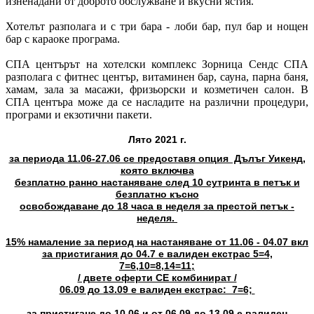
изненадани от доброто обслужване и вкусни ястия.
Хотелът разполага и с три бара - лоби бар, пул бар и нощен
бар с караоке програма.
СПА центърът на хотелски комплекс Зорница Сендс СПА
разполага с фитнес център, витаминен бар, сауна, парна баня,
хамам, зала за масажи, фризьорски и козметичен салон. В
СПА центъра може да се насладите на различни процедури,
програми и екзотични пакети.
Лято 2021 г.
за периода 11.06-27.06 се предоставя опция Дълъг Уикенд,
която включва
безплатно ранно настаняване след 10 сутринта в петък и
безплатно късно
освобождаване до 18 часа в неделя за престой петък -
неделя.
15% намаление за период на настаняване от 11.06 - 04.07 вкл
за пристигания до 04.7 е валиден екстрас 5=4,
7=6,10=8,14=11;
/ двете оферти СЕ комбинират /
06.09 до 13.09 е валиден екстрас: 7=6;
за пристигане до 10.06 и от 06.09 до 13.09 е валиден