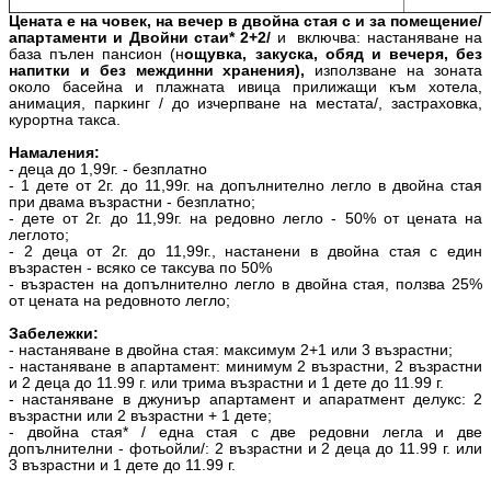
Цената е на човек, на вечер в двойна стая с и за помещение/
апартаменти и Двойни стаи* 2+2/
и включва: настаняване на
база пълен пансион (н
ощувка, закуска, обяд и вечеря, без
напитки и без междинни хранения),
използване на зоната
около басейна и плажната ивица прилижащи към хотела,
анимация, паркинг / до изчерпване на местата/, застраховка,
курортна такса.
Намаления:
- деца до 1,99г. - безплатно
- 1 дете от 2г. до 11,99г. на допълнително легло в двойна стая
при двама възрастни - безплатно;
- дете от 2г. до 11,99г. на редовно легло - 50% от цената на
леглото;
- 2 деца от 2г. до 11,99г., настанени в двойна стая с един
възрастен - всяко се таксува по 50%
- възрастен на допълнително легло в двойна стая, ползва 25%
от цената на редовното легло;
Забележки:
- настаняване в двойна стая: максимум 2+1 или 3 възрастни;
- настаняване в апартамент: минимум 2 възрастни, 2 възрастни
и 2 деца до 11.99 г. или трима възрастни и 1 дете до 11.99 г.
- настаняване в джуниър апартамент и апаратмент делукс: 2
възрастни или 2 възрастни + 1 дете;
- двойна стая* / една стая с две редовни легла и две
допълнителни - фотьойли/: 2 възрастни и 2 деца до 11.99 г. или
3 възрастни и 1 дете до 11.99 г.