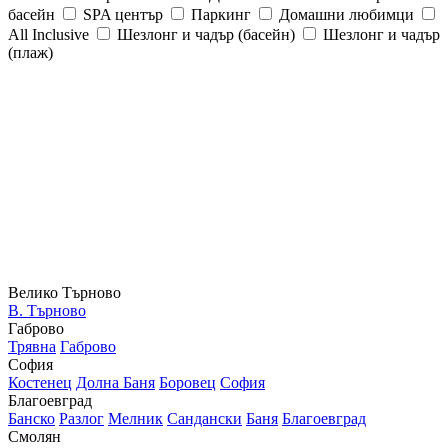
басейн
SPA център
Паркинг
Домашни любимци
All Inclusive
Шезлонг и чадър (басейн)
Шезлонг и чадър
(плаж)
Велико Търново
В. Търново
Габрово
Трявна
Габрово
София
Костенец
Долна Баня
Боровец
София
Благоевград
Банско
Разлог
Мелник
Сандански
Баня
Благоевград
Смолян