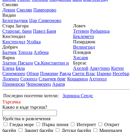
Смолян
Девин
Смолян
Пампорово
Видин
Белоградчик
Цар Симеоново
Стара Загора
Ловеч
Старозаг. бани
Павел Баня
Тетевен
Рибарица
Кюстендил
Беклемето
Кюстендил
Усойка
Пазарджик
Добрич
Велинград
Балчик
Топола
Албена
Пловдив
Варна
Хисаря
Златни Пясъци
Св.Константин и
Бургас
Елена
Бяла
Ахелой
Аркутино
Китен
Синеморец
Обзор
Поморие
Равда
Свети Влас
Царево
Несебър
Лозенец
Созопол
Слънчев бряг
Кошарица
Ахтопол
Приморско
Черноморец
Арапя
Последно посетени хотели:
Зорница Сендс
Търсачка
Какво и къде търсиш?
Удобства и развлечения
Гледка море
Първа линия
Интернет
Открит
басейн
Закрит басейн
Детски басейн
Минерален