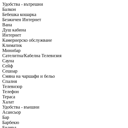
Удобства - вътрешни
Балкон
Бебешка кошарка
Безжичен Интернет
Вана
Душ кабина
Интернет
Камериерско обслужване
Климатик
Минибар
Сателитна/Кабелна Телевизия
Сауна
Сейф
Сешоар
Смяна на чаршафи и бельо
Спалня
Телевизор
Телефон
Тераса
Халат
Удобства - външни
Асансьор
Бар
Барбекю
Билярд