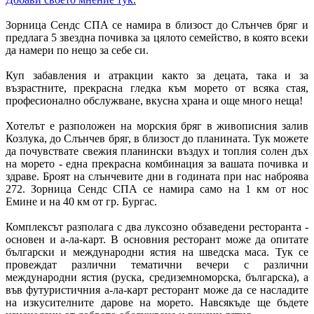
Зорница Сендс СПА се намира в близост до Слънчев бряг и
предлага 5 звездна почивка за цялото семейство, в която всеки
да намери по нещо за себе си.
Куп забавления и атракции както за децата, така и за
възрастните, прекрасна гледка към морето от всяка стая,
професионално обслужване, вкусна храна и още много неща!
Хотелът е разположен на морския бряг в живописния залив
Козлука, до Слънчев бряг, в близост до планината. Тук можете
да почувствате свежия планински въздух и топлия солен дъх
на морето - една прекрасна комбинация за вашата почивка и
здраве. Броят на слънчевите дни в годината при нас наброява
272. Зорница Сендс СПА се намира само на 1 км от нос
Емине и на 40 км от гр. Бургас.
Комплексът разполага с два луксозно обзаведени ресторанта -
основен и а-ла-карт. В основния ресторант може да опитате
български и международни ястия на шведска маса. Тук се
провеждат различни тематични вечери с различни
международни ястия (руска, средиземноморска, българска), а
във футуристичния а-ла-карт ресторант може да се насладите
на изкусителните дарове на морето. Навсякъде ще бъдете