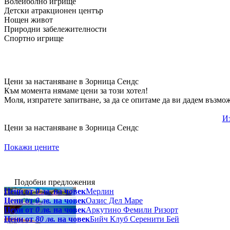
Волейболно игрище
Детски атракционен център
Нощен живот
Природни забележителности
Спортно игрище
Цени за настаняване в Зорница Сендс
Към момента нямаме цени за този хотел!
Моля, изпратете запитване, за да се опитаме да ви дадем възмо
Из
Цени за настаняване в Зорница Сендс
Покажи цените
Подобни предложения
Цени от
0 лв.
на човек
Мерлин
Цени от
0 лв.
на човек
Оазис Дел Маре
Цени от
0 лв.
на човек
Аркутино Фемили Ризорт
Цени от
80 лв.
на човек
Бийч Клуб Серенити Бей