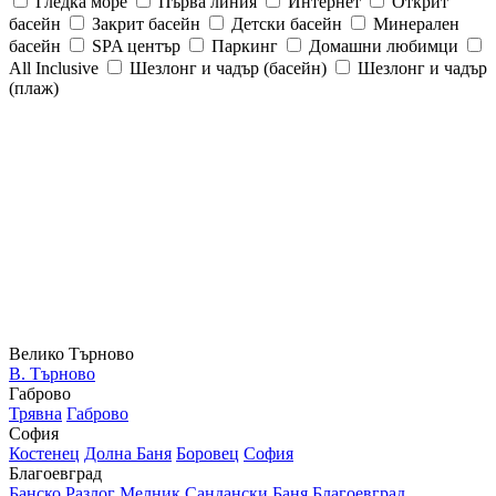
Гледка море
Първа линия
Интернет
Открит
басейн
Закрит басейн
Детски басейн
Минерален
басейн
SPA център
Паркинг
Домашни любимци
All Inclusive
Шезлонг и чадър (басейн)
Шезлонг и чадър
(плаж)
Велико Търново
В. Търново
Габрово
Трявна
Габрово
София
Костенец
Долна Баня
Боровец
София
Благоевград
Банско
Разлог
Мелник
Сандански
Баня
Благоевград