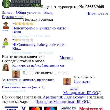
Лиценз за туроператор
№: 05652/2005
За нас
Общи условия
Вход
Виж повече
Връзка с нас
Последни оценки
”
Неповторимо и уникално място !
Атанас
Всич...
Престиж Сити 2 • 11 Юли 2026
”
Hi Community, habe gerade euren
PM
Blo...
Серена Резиденс • 13 Август 2025
Вижте всички клиентски
Мнения
Последни статии в блога
Конкурс за най-хубава зимна сн
09 Декември 2014
Прочетете повече в нашия
© 2008-2026
За тоците и жичките, щепселите
Пропърти
14 Февруари 2014
Изоставени места (част 1)
Блог
25 Септември 2013
Мениджмънт БГ ООД
.
Всички права запазени.
ApartmentsBulgaria.com™
е запазена
търговска марка на
Пропърти Мениджмънт БГ ООД
.