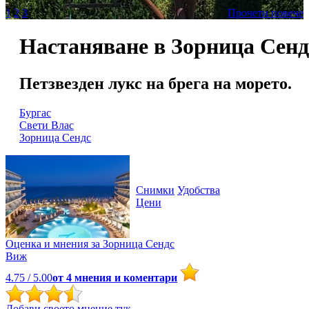
1
2
3
Прочети повече
Настаняване в Зорница Сенд
Петзвезден лукс на брега на морето.
Бургас
Свети Влас
Зорница Сендс
Снимки
Удобства
Цени
Оценка и мнения за
Зорница Сендс
Виж
4.75
/ 5.00
от
4
мнения и коментари
Добави своето мнение тук.