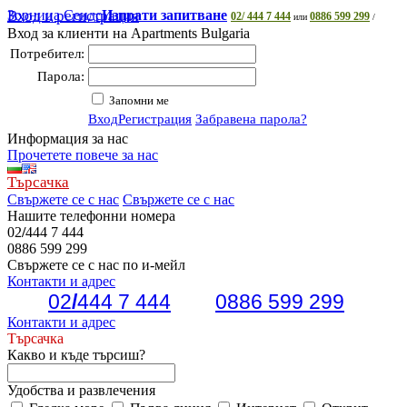
Зорница Сендс
Вход и регистрация
Изпрати запитване
02/ 444 7 444
0886 599 299
или
/
Вход за клиенти на Apartments Bulgaria
Потребител:
Парола:
Запомни ме
Вход
Регистрация
Забравена парола?
Информация за нас
Прочетете повече за нас
Търсачка
Свържете се с нас
Свържете се с нас
Нашите телефонни номера
02
/
444 7 444
0886 599 299
Свържете се с нас по и-мейл
Контакти и адрес
02
/
444 7 444
0886 599 299
Контакти и адрес
Търсачка
Какво и къде търсиш?
Удобства и развлечения