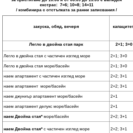
екстрас: 7=6; 10=8; 14=11
/ комбинира с отстъпката за ранни записвания /
закуска, обяд, вечеря
капаците
Легло в двойна стая парк
2+1; 3+0
Легло в двойна стая с частичен изглед море
2+1; 3+0
Легло в двойна стая море/басейн
2+1; 3+0
наем апартамент с частичен изглед море
2+2; 3+1
наем апартамент море/басейн
2+2; 3+1
наем джуниър апартамент море/басейн
2+1
наем апартамент делукс море/басейн
2+1
море/басейн
2+2; 3+1
наем
Двойна
стая*
с частичен изглед море
2+2; 3+1
наем
Двойна
стая*