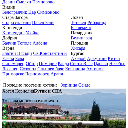
Девин
Смолян
Пампорово
Видин
Белоградчик
Цар Симеоново
Стара Загора
Ловеч
Старозаг. бани
Павел Баня
Тетевен
Рибарица
Кюстендил
Беклемето
Кюстендил
Усойка
Пазарджик
Добрич
Велинград
Балчик
Топола
Албена
Пловдив
Варна
Хисаря
Златни Пясъци
Св.Константин и
Бургас
Елена
Бяла
Ахелой
Аркутино
Китен
Синеморец
Обзор
Поморие
Равда
Свети Влас
Царево
Несебър
Лозенец
Созопол
Слънчев бряг
Кошарица
Ахтопол
Приморско
Черноморец
Арапя
Последно посетени хотели:
Зорница Сендс
Хотел Корнелия
Бутик и СПА
Толкова много на едно място...
Страхотна гледка!
Идеална локация за ски и голф
Безплатен трансфер до ски лифта
СПА, басейн, масажи