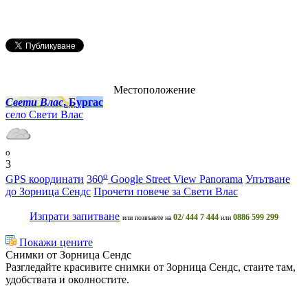
Местоположение
Свети Влас
, Бургас
село Свети Влас
o
3
o
GPS координати
360
Google Street View Panorama
Упътване
до Зорница Сендс
Прочети повече за Свети Влас
Изпрати запитване
02/ 444 7 444
0886 599 299
или позвънете на
или
Покажи цените
Снимки от Зорница Сендс
Разгледайте красивите снимки от Зорница Сендс, стаите там,
удобствата и околностите.