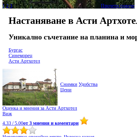
1
2
3
Прочети повече
Настаняване в Асти Артхоте
Уникално съчетание на планина и мор
Бургас
Синеморец
Асти Артхотел
Снимки
Удобства
Цени
Оценка и мнения за
Асти Артхотел
Виж
4.33
/ 5.00
от
3
мнения и коментари
Невероятно спокойно място. Чудесна кухня.