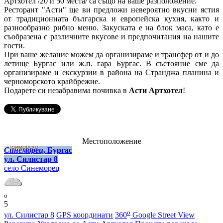
Артхотел /20 и 50 места/ са също на ваше разположение.
Ресторант "Асти" ще ви предложи невероятно вкусни ястия
от традиционната българска и европейска кухня, както и
разнообразно рибно меню. Закуската е на блок маса, като е
съобразена с различните вкусове и предпочитания на нашите
гости.
При ваше желание можем да организираме и трансфер от и до
летище Бургас или ж.п. гара Бургас. В състояние сме да
организираме и екскурзии в района на Странджа планина и
черноморското крайбрежие.
Подарете си незабравима почивка в
Асти Артхотел
!
Местоположение
Синеморец
, Бургас
ул. Силистар 8
село Синеморец
o
5
o
ул. Силистар 8
GPS координати
360
Google Street View