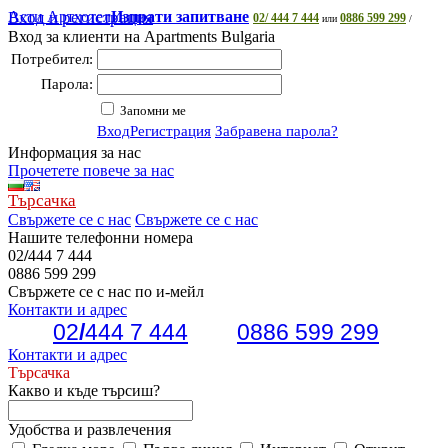
Асти Артхотел
Вход и регистрация
Изпрати запитване
02/ 444 7 444
0886 599 299
или
/
Вход за клиенти на Apartments Bulgaria
Потребител:
Парола:
Запомни ме
Вход
Регистрация
Забравена парола?
Информация за нас
Прочетете повече за нас
Търсачка
Свържете се с нас
Свържете се с нас
Нашите телефонни номера
02
/
444 7 444
0886 599 299
Свържете се с нас по и-мейл
Контакти и адрес
02
/
444 7 444
0886 599 299
Контакти и адрес
Търсачка
Какво и къде търсиш?
Удобства и развлечения