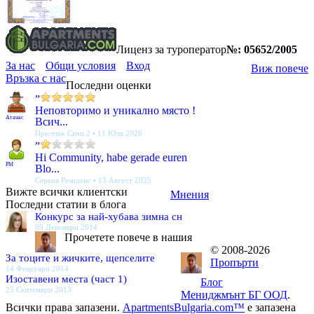
Лиценз за туроператор
№: 05652/2005
За нас
Общи условия
Вход
Виж повече
Връзка с нас
Последни оценки
”
Неповторимо и уникално място !
Атанас
Всич...
Престиж Сити 2 • 11 Юли 2026
”
Hi Community, habe gerade euren
PM
Blo...
Серена Резиденс • 13 Август 2025
Вижте всички клиентски
Мнения
Последни статии в блога
Конкурс за най-хубава зимна сн
09 Декември 2014
Прочетете повече в нашия
© 2008-2026
За тоците и жичките, щепселите
Пропърти
14 Февруари 2014
Изоставени места (част 1)
Блог
25 Септември 2013
Мениджмънт БГ ООД
.
Всички права запазени.
ApartmentsBulgaria.com™
е запазена