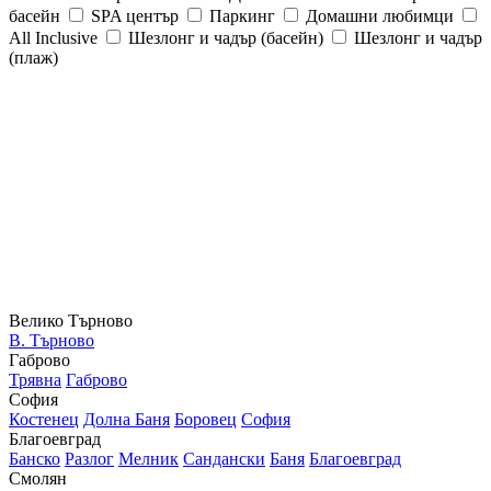
басейн
SPA център
Паркинг
Домашни любимци
All Inclusive
Шезлонг и чадър (басейн)
Шезлонг и чадър
(плаж)
Велико Търново
В. Търново
Габрово
Трявна
Габрово
София
Костенец
Долна Баня
Боровец
София
Благоевград
Банско
Разлог
Мелник
Сандански
Баня
Благоевград
Смолян