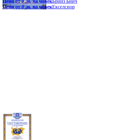
Цени от
0 лв.
на човек
Брийз Бийч
Цени от
0 лв.
на човек
Екселсиор