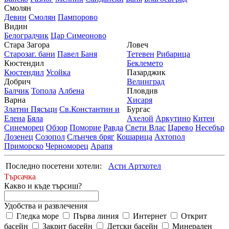
Смолян
Девин
Смолян
Пампорово
Видин
Белоградчик
Цар Симеоново
Стара Загора
Ловеч
Старозаг. бани
Павел Баня
Тетевен
Рибарица
Кюстендил
Беклемето
Кюстендил
Усойка
Пазарджик
Добрич
Велинград
Балчик
Топола
Албена
Пловдив
Варна
Хисаря
Златни Пясъци
Св.Константин и
Бургас
Елена
Бяла
Ахелой
Аркутино
Китен
Синеморец
Обзор
Поморие
Равда
Свети Влас
Царево
Несебър
Лозенец
Созопол
Слънчев бряг
Кошарица
Ахтопол
Приморско
Черноморец
Арапя
Последно посетени хотели:
Асти Артхотел
Търсачка
Какво и къде търсиш?
Удобства и развлечения
Гледка море
Първа линия
Интернет
Открит
басейн
Закрит басейн
Детски басейн
Минерален