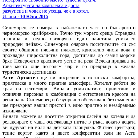
Архитектурата на комплекса е доста
разчупена и човек не усеща, че е в хотел.
Илона ·
10 Юни 2015
Синеморец се намира в най-южната част на българското
черноморско крайбрежие. Точно тук морето среща Странджа
планина и заедно сътворяват един наистина уникален
природен пейзаж. Синеморец очарова посетителите си със
своите обширни пясъчни плажове, кристално чиста вода и
прохладна широколистна гора, достигаща до самия морски
бряг. Невероятно красивото устие на река Велека придава на
това място още по-голям чар и го превръща в желана
туристическа дестинация.
Асти Артхотел
ще ви посрещне в истински комфортна,
приятелска и много приятна атмосфера. Хотелът работи до
края на септември. Винаги усмихнатият, приветлив и
отзивчив персонал в комбинация с естествената красота на
региона на Синеморец и безупречно обслужване без съмнение
ще превърнат вашия престой в едно приятно и незабравимо
изживяване.
Винаги можете да посетите открития басейн на хотела и да
релаксирате с чаша освежаващо питие в ръка, докато децата
ви лудуват на воля на детската площадка. Фитнес центърът,
тенис кортът, както и двете конферентни зали на Асти