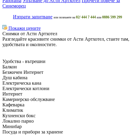
Panorama
Упътване до Асти Артхотел
Прочети повече за
Синеморец
Изпрати запитване
02/ 444 7 444
0886 599 299
или позвънете на
или
Покажи цените
Снимки от Асти Артхотел
Разгледайте красивите снимки от Асти Артхотел, стаите там,
удобствата и околностите.
Удобства - вътрешни
Балкон
Безжичен Интернет
Душ кабина
Електрическа кана
Електрически котлони
Интернет
Камериерско обслужване
Кафеварка
Климатик
Кухненски бокс
Локално парно
Минибар
Посуда и прибори за хранене