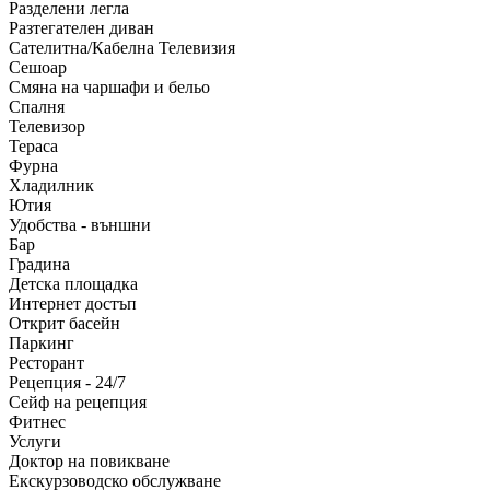
Разделени легла
Разтегателен диван
Сателитна/Кабелна Телевизия
Сешоар
Смяна на чаршафи и бельо
Спалня
Телевизор
Тераса
Фурна
Хладилник
Ютия
Удобства - външни
Бар
Градина
Детска площадка
Интернет достъп
Открит басейн
Паркинг
Ресторант
Рецепция - 24/7
Сейф на рецепция
Фитнес
Услуги
Доктор на повикване
Екскурзоводско обслужване