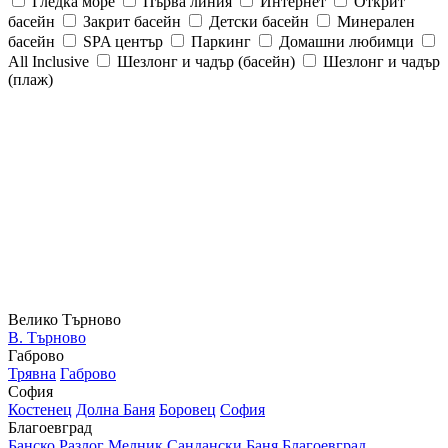
Гледка море
Първа линия
Интернет
Открит
басейн
Закрит басейн
Детски басейн
Минерален
басейн
SPA център
Паркинг
Домашни любимци
All Inclusive
Шезлонг и чадър (басейн)
Шезлонг и чадър
(плаж)
Велико Търново
В. Търново
Габрово
Трявна
Габрово
София
Костенец
Долна Баня
Боровец
София
Благоевград
Банско
Разлог
Мелник
Сандански
Баня
Благоевград