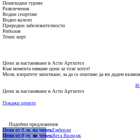
Пешеходни турове
Развлечения
Водни спортове
Водно колело
Природни забележителности
Риболов
Тенис корт
Цени за настаняване в Асти Артхотел
Към момента нямаме цени за този хотел!
Моля, изпратете запитване, за да се опитаме да ви дадем възмо
Из
Цени за настаняване в Асти Артхотел
Покажи цените
Подобни предложения
Цени от
0 лв.
на човек
Емберли
Цени от
0 лв.
на човек
Вега Вилидж