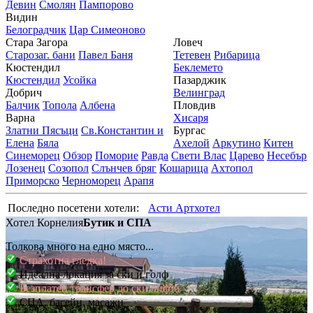
Девин
Смолян
Пампорово
Видин
Белоградчик
Цар Симеоново
Стара Загора
Ловеч
Старозаг. бани
Павел Баня
Тетевен
Рибарица
Кюстендил
Беклемето
Кюстендил
Усойка
Пазарджик
Добрич
Велинград
Балчик
Топола
Албена
Пловдив
Варна
Хисаря
Златни Пясъци
Св.Константин и
Бургас
Елена
Бяла
Ахелой
Аркутино
Китен
Синеморец
Обзор
Поморие
Равда
Свети Влас
Царево
Несебър
Лозенец
Созопол
Слънчев бряг
Кошарица
Ахтопол
Приморско
Черноморец
Арапя
Последно посетени хотели:
Асти Артхотел
Хотел Корнелия
Бутик и СПА
Толкова много на едно място...
Страхотна гледка!
Идеална локация за ски и голф
Безплатен трансфер до ски лифта
СПА, басейн, масажи