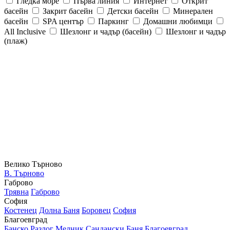
Гледка море
Първа линия
Интернет
Открит
басейн
Закрит басейн
Детски басейн
Минерален
басейн
SPA център
Паркинг
Домашни любимци
All Inclusive
Шезлонг и чадър (басейн)
Шезлонг и чадър
(плаж)
Велико Търново
В. Търново
Габрово
Трявна
Габрово
София
Костенец
Долна Баня
Боровец
София
Благоевград
Банско
Разлог
Мелник
Сандански
Баня
Благоевград