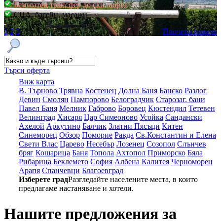
Безплатен трансфер до ски лифта
СПА, басейн, масажи
1
2
3
Прочети повече
Търси оферта
Виж карта
В. Търново
Трявна
Костенец
Долна Баня
Банско
Разлог
Девин
Смолян
Пампорово
Белоградчик
Старозаг. бани
Павел Баня
Мелник
Габрово
Боровец
Кюстендил
Тетевен
Велинград
Хисаря
Цар Симеоново
Усойка
Сандански
Ахелой
Аркутино
Балчик
Златни Пясъци
Китен
Синеморец
Обзор
Поморие
Равда
Св.Константин и Елена
Свети Влас
Царево
Несебър
Лозенец
Созопол
Слънчев
бряг
Кошарица
Баня
Топола
Ахтопол
Приморско
Бяла
Рибарица
Беклемето
София
Албена
Калитея
Черноморец
Арапя
Спанчевци
Благоевград
Изберете град
Разгледайте населените места, в които
предлагаме настаняване и хотели.
Нашите предложения за