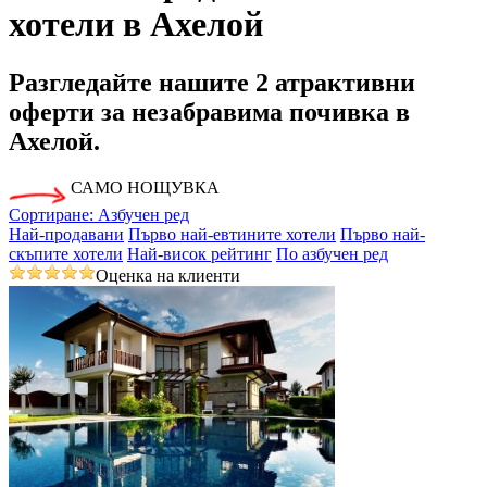
хотели в Ахелой
Разгледайте нашите
2 атрактивни
оферти
за незабравима почивка в
Ахелой.
САМО НОЩУВКА
Сортиране:
Азбучен ред
Най-продавани
Първо най-евтините хотели
Първо най-
скъпите хотели
Най-висок рейтинг
По азбучен ред
Оценка на клиенти