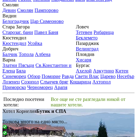
Смолян
Девин
Смолян
Пампорово
Видин
Белоградчик
Цар Симеоново
Стара Загора
Ловеч
Старозаг. бани
Павел Баня
Тетевен
Рибарица
Кюстендил
Беклемето
Кюстендил
Усойка
Пазарджик
Добрич
Велинград
Балчик
Топола
Албена
Пловдив
Варна
Хисаря
Златни Пясъци
Св.Константин и
Бургас
Елена
Бяла
Ахелой
Аркутино
Китен
Синеморец
Обзор
Поморие
Равда
Свети Влас
Царево
Несебър
Лозенец
Созопол
Слънчев бряг
Кошарица
Ахтопол
Приморско
Черноморец
Арапя
Последно посетени
Все още не сте разгледали никой от
хотели:
нашите хотели.
Хотел Корнелия
Бутик и СПА
Толкова много на едно място...
Страхотна гледка!
Идеална локация за ски и голф