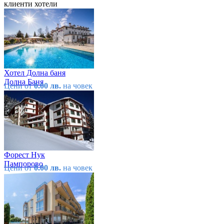
клиенти хотели
Хотел Долна баня
Долна Баня
Цени от
0.00 лв.
на човек
Форест Нук
Пампорово
Цени от
0.00 лв.
на човек