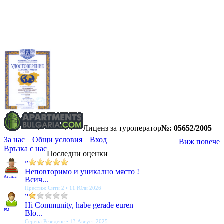
Лиценз за туроператор
№: 05652/2005
За нас
Общи условия
Вход
Виж повече
Връзка с нас
Последни оценки
”
Неповторимо и уникално място !
Атанас
Всич...
Престиж Сити 2 • 11 Юли 2026
”
Hi Community, habe gerade euren
PM
Blo...
Серена Резиденс • 13 Август 2025