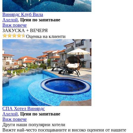
Винярдс Клуб Вила
Ахелой
,
Цени по запитване
Виж повече
ЗАКУСКА + ВЕЧЕРЯ
Оценка на клиенти
СПА Хотел Винярдс
Ахелой
,
Цени по запитване
Виж повече
Други наши популярни хотели
Вижте най-често посещаваните и високо оценени от нашите