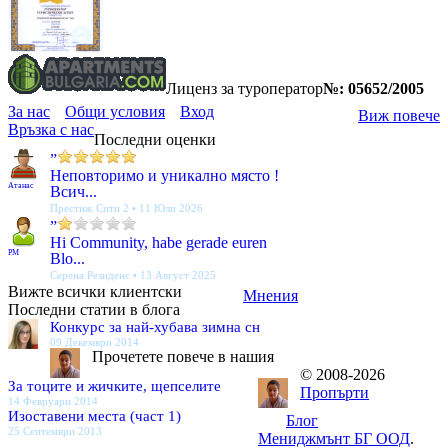
Лиценз за туроператор
№: 05652/2005
За нас
Общи условия
Вход
Виж повече
Връзка с нас
Последни оценки
”
Неповторимо и уникално място !
Атанас
Всич...
Престиж Сити 2 • 11 Юли 2026
”
Hi Community, habe gerade euren
PM
Blo...
Серена Резиденс • 13 Август 2025
Вижте всички клиентски
Мнения
Последни статии в блога
Конкурс за най-хубава зимна сн
09 Декември 2014
Прочетете повече в нашия
© 2008-2026
За тоците и жичките, щепселите
Пропърти
14 Февруари 2014
Изоставени места (част 1)
Блог
25 Септември 2013
Мениджмънт БГ ООД
.