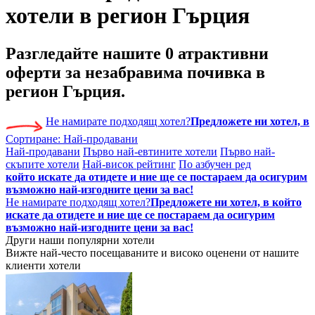
хотели в регион Гърция
Разгледайте нашите
0 атрактивни
оферти
за незабравима почивка в
регион Гърция.
Не намирате подходящ хотел?
Предложете ни хотел, в
Сортиране:
Най-продавани
Най-продавани
Първо най-евтините хотели
Първо най-
скъпите хотели
Най-висок рейтинг
По азбучен ред
който искате да отидете и ние ще се постараем да осигурим
възможно най-изгодните цени за вас!
Не намирате подходящ хотел?
Предложете ни хотел, в който
искате да отидете и ние ще се постараем да осигурим
възможно най-изгодните цени за вас!
Други наши популярни хотели
Вижте най-често посещаваните и високо оценени от нашите
клиенти хотели