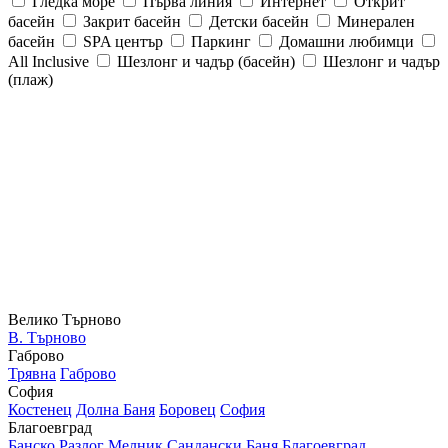
Гледка море
Първа линия
Интернет
Открит
басейн
Закрит басейн
Детски басейн
Минерален
басейн
SPA център
Паркинг
Домашни любимци
All Inclusive
Шезлонг и чадър (басейн)
Шезлонг и чадър
(плаж)
Велико Търново
В. Търново
Габрово
Трявна
Габрово
София
Костенец
Долна Баня
Боровец
София
Благоевград
Банско
Разлог
Мелник
Сандански
Баня
Благоевград