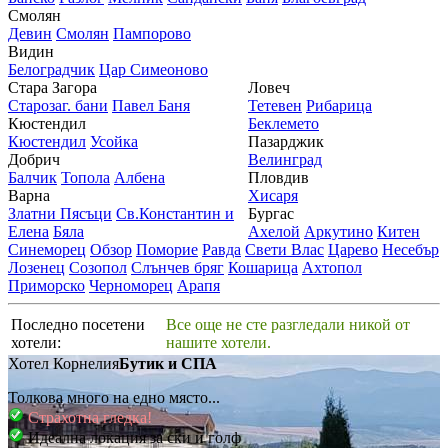
Смолян
Девин
Смолян
Пампорово
Видин
Белоградчик
Цар Симеоново
Стара Загора
Ловеч
Старозаг. бани
Павел Баня
Тетевен
Рибарица
Кюстендил
Беклемето
Кюстендил
Усойка
Пазарджик
Добрич
Велинград
Балчик
Топола
Албена
Пловдив
Варна
Хисаря
Златни Пясъци
Св.Константин и
Бургас
Елена
Бяла
Ахелой
Аркутино
Китен
Синеморец
Обзор
Поморие
Равда
Свети Влас
Царево
Несебър
Лозенец
Созопол
Слънчев бряг
Кошарица
Ахтопол
Приморско
Черноморец
Арапя
Последно посетени
Все още не сте разгледали никой от
хотели:
нашите хотели.
Хотел Корнелия
Бутик и СПА
Толкова много на едно място...
Страхотна гледка!
Идеална локация за ски и голф