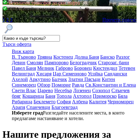
Безплатен трансфер до ски лифта
СПА, басейн, масажи
1
2
3
Прочети повече
Търси оферта
Виж карта
В. Търново
Трявна
Костенец
Долна Баня
Банско
Разлог
Девин
Смолян
Пампорово
Белоградчик
Старозаг. бани
Павел Баня
Мелник
Габрово
Боровец
Кюстендил
Тетевен
Велинград
Хисаря
Цар Симеоново
Усойка
Сандански
Ахелой
Аркутино
Балчик
Златни Пясъци
Китен
Синеморец
Обзор
Поморие
Равда
Св.Константин и Елена
Свети Влас
Царево
Несебър
Лозенец
Созопол
Слънчев
бряг
Кошарица
Баня
Топола
Ахтопол
Приморско
Бяла
Рибарица
Беклемето
София
Албена
Калитея
Черноморец
Арапя
Спанчевци
Благоевград
Изберете град
Разгледайте населените места, в които
предлагаме настаняване и хотели.
Нашите предложения за