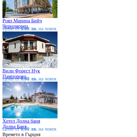
Роял Марина Бийч
Черноморец
Цени от
0.00 лв.
на човек
Вили Форест Нук
Пампорово
Цени от
0.00 лв.
на човек
Хотел Долна баня
Долна Баня
Цени от
0.00 лв.
на човек
Времето в Гърция