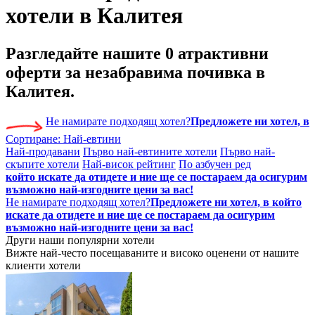
хотели в Калитея
Разгледайте нашите
0 атрактивни
оферти
за незабравима почивка в
Калитея.
Не намирате подходящ хотел?
Предложете ни хотел, в
Сортиране:
Най-евтини
Най-продавани
Първо най-евтините хотели
Първо най-
скъпите хотели
Най-висок рейтинг
По азбучен ред
който искате да отидете и ние ще се постараем да осигурим
възможно най-изгодните цени за вас!
Не намирате подходящ хотел?
Предложете ни хотел, в който
искате да отидете и ние ще се постараем да осигурим
възможно най-изгодните цени за вас!
Други наши популярни хотели
Вижте най-често посещаваните и високо оценени от нашите
клиенти хотели