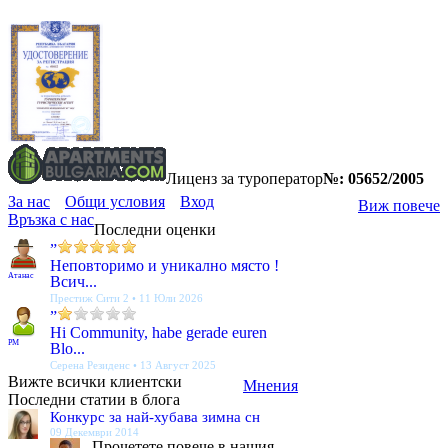
Лиценз за туроператор
№: 05652/2005
За нас
Общи условия
Вход
Виж повече
Връзка с нас
Последни оценки
”
Неповторимо и уникално място !
Атанас
Всич...
Престиж Сити 2 • 11 Юли 2026
”
Hi Community, habe gerade euren
PM
Blo...
Серена Резиденс • 13 Август 2025
Вижте всички клиентски
Мнения
Последни статии в блога
Конкурс за най-хубава зимна сн
09 Декември 2014
Прочетете повече в нашия