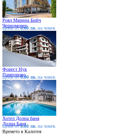
Роял Марина Бийч
Черноморец
Цени от
0.00 лв.
на човек
Форест Нук
Пампорово
Цени от
0.00 лв.
на човек
Хотел Долна баня
Долна Баня
Цени от
0.00 лв.
на човек
Времето в Калитея