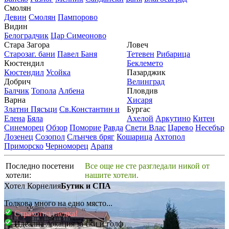
Смолян
Девин
Смолян
Пампорово
Видин
Белоградчик
Цар Симеоново
Стара Загора
Ловеч
Старозаг. бани
Павел Баня
Тетевен
Рибарица
Кюстендил
Беклемето
Кюстендил
Усойка
Пазарджик
Добрич
Велинград
Балчик
Топола
Албена
Пловдив
Варна
Хисаря
Златни Пясъци
Св.Константин и
Бургас
Елена
Бяла
Ахелой
Аркутино
Китен
Синеморец
Обзор
Поморие
Равда
Свети Влас
Царево
Несебър
Лозенец
Созопол
Слънчев бряг
Кошарица
Ахтопол
Приморско
Черноморец
Арапя
Последно посетени
Все още не сте разгледали никой от
хотели:
нашите хотели.
Хотел Корнелия
Бутик и СПА
Толкова много на едно място...
Страхотна гледка!
Идеална локация за ски и голф