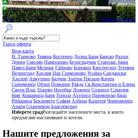
Безплатен трансфер до ски лифта
СПА, басейн, масажи
1
2
3
Прочети повече
Търси оферта
Виж карта
В. Търново
Трявна
Костенец
Долна Баня
Банско
Разлог
Девин
Смолян
Пампорово
Белоградчик
Старозаг. бани
Павел Баня
Мелник
Габрово
Боровец
Кюстендил
Тетевен
Велинград
Хисаря
Цар Симеоново
Усойка
Сандански
Ахелой
Аркутино
Балчик
Златни Пясъци
Китен
Синеморец
Обзор
Поморие
Равда
Св.Константин и Елена
Свети Влас
Царево
Несебър
Лозенец
Созопол
Слънчев
бряг
Кошарица
Баня
Топола
Ахтопол
Приморско
Бяла
Рибарица
Беклемето
София
Албена
Калитея
Черноморец
Арапя
Спанчевци
Благоевград
Изберете град
Разгледайте населените места, в които
предлагаме настаняване и хотели.
Нашите предложения за