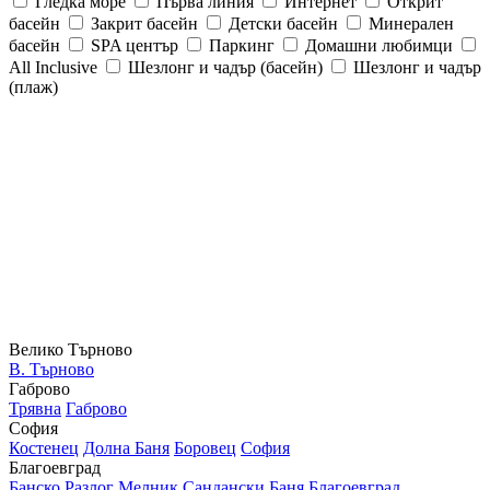
Гледка море
Първа линия
Интернет
Открит
басейн
Закрит басейн
Детски басейн
Минерален
басейн
SPA център
Паркинг
Домашни любимци
All Inclusive
Шезлонг и чадър (басейн)
Шезлонг и чадър
(плаж)
Велико Търново
В. Търново
Габрово
Трявна
Габрово
София
Костенец
Долна Баня
Боровец
София
Благоевград
Банско
Разлог
Мелник
Сандански
Баня
Благоевград