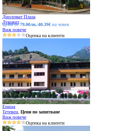
Дипломат Плаза
Луковит
Цени от
79.00лв.
/
40.39€
на човек
Виж повече
Оценка на клиенти
Еница
Тетевен
,
Цени по запитване
Виж повече
Оценка на клиенти