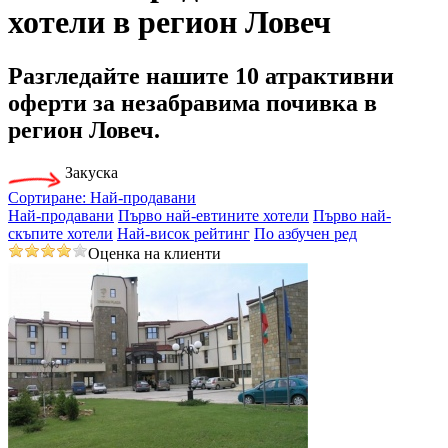
хотели в регион Ловеч
Разгледайте нашите
10 атрактивни
оферти
за незабравима почивка в
регион Ловеч.
Закуска
Сортиране:
Най-продавани
Най-продавани
Първо най-евтините хотели
Първо най-
скъпите хотели
Най-висок рейтинг
По азбучен ред
Оценка на клиенти