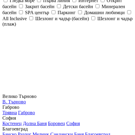
Гледка море
Първа линия
Интернет
Открит
басейн
Закрит басейн
Детски басейн
Минерален
басейн
SPA център
Паркинг
Домашни любимци
All Inclusive
Шезлонг и чадър (басейн)
Шезлонг и чадър
(плаж)
Велико Търново
В. Търново
Габрово
Трявна
Габрово
София
Костенец
Долна Баня
Боровец
София
Благоевград
Банско
Разлог
Мелник
Сандански
Баня
Благоевград