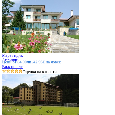
Мара гидик
Априлци
Цени от
84.00лв.
/
42.95€
на човек
Виж повече
Оценка на клиенти