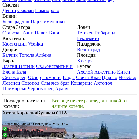
Смолян
Девин
Смолян
Пампорово
Видин
Белоградчик
Цар Симеоново
Стара Загора
Ловеч
Старозаг. бани
Павел Баня
Тетевен
Рибарица
Кюстендил
Беклемето
Кюстендил
Усойка
Пазарджик
Добрич
Велинград
Балчик
Топола
Албена
Пловдив
Варна
Хисаря
Златни Пясъци
Св.Константин и
Бургас
Елена
Бяла
Ахелой
Аркутино
Китен
Синеморец
Обзор
Поморие
Равда
Свети Влас
Царево
Несебър
Лозенец
Созопол
Слънчев бряг
Кошарица
Ахтопол
Приморско
Черноморец
Арапя
Последно посетени
Все още не сте разгледали никой от
хотели:
нашите хотели.
Хотел Корнелия
Бутик и СПА
Толкова много на едно място...
Страхотна гледка!
Идеална локация за ски и голф