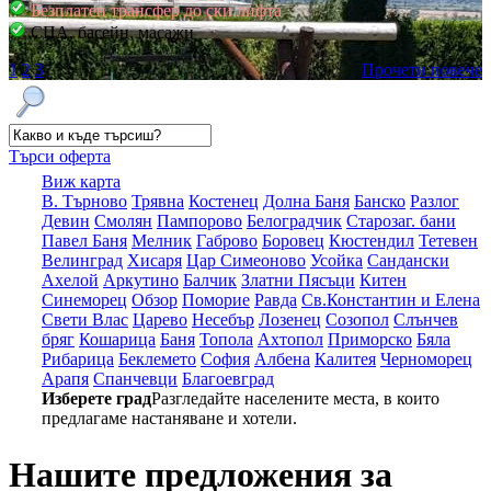
Безплатен трансфер до ски лифта
СПА, басейн, масажи
1
2
3
Прочети повече
Търси оферта
Виж карта
В. Търново
Трявна
Костенец
Долна Баня
Банско
Разлог
Девин
Смолян
Пампорово
Белоградчик
Старозаг. бани
Павел Баня
Мелник
Габрово
Боровец
Кюстендил
Тетевен
Велинград
Хисаря
Цар Симеоново
Усойка
Сандански
Ахелой
Аркутино
Балчик
Златни Пясъци
Китен
Синеморец
Обзор
Поморие
Равда
Св.Константин и Елена
Свети Влас
Царево
Несебър
Лозенец
Созопол
Слънчев
бряг
Кошарица
Баня
Топола
Ахтопол
Приморско
Бяла
Рибарица
Беклемето
София
Албена
Калитея
Черноморец
Арапя
Спанчевци
Благоевград
Изберете град
Разгледайте населените места, в които
предлагаме настаняване и хотели.
Нашите предложения за