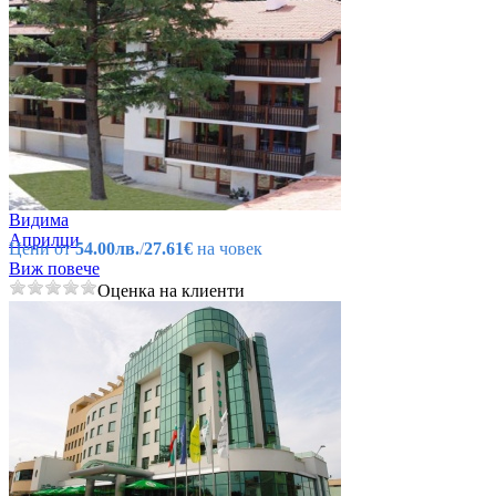
Видима
Априлци
Цени от
54.00лв.
/
27.61€
на човек
Виж повече
Оценка на клиенти