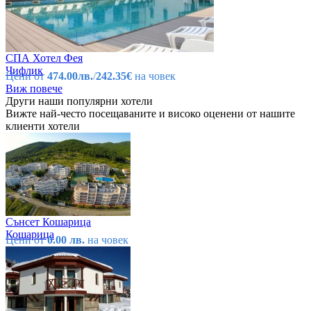
СПА Хотел Фея
Чифлик
Цени от
474.00лв.
/
242.35€
на човек
Виж повече
Други наши популярни хотели
Вижте най-често посещаваните и високо оценени от нашите
клиенти хотели
Сънсет Кошарица
Кошарица
Цени от
0.00 лв.
на човек