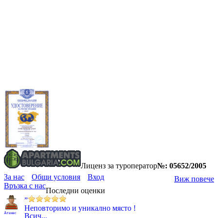
Лиценз за туроператор
№: 05652/2005
За нас
Общи условия
Вход
Виж повече
Връзка с нас
Последни оценки
”
Неповторимо и уникално място !
Атанас
Всич...