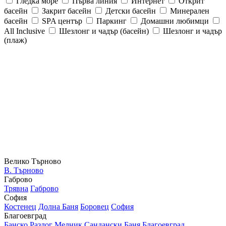
Гледка море
Първа линия
Интернет
Открит
басейн
Закрит басейн
Детски басейн
Минерален
басейн
SPA център
Паркинг
Домашни любимци
All Inclusive
Шезлонг и чадър (басейн)
Шезлонг и чадър
(плаж)
Велико Търново
В. Търново
Габрово
Трявна
Габрово
София
Костенец
Долна Баня
Боровец
София
Благоевград
Банско
Разлог
Мелник
Сандански
Баня
Благоевград