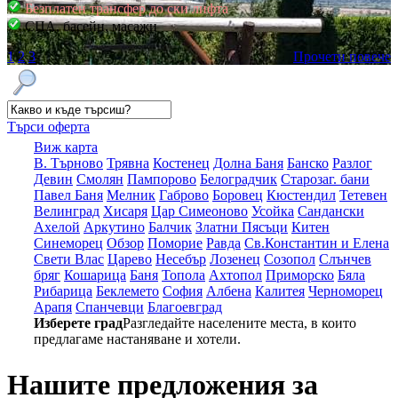
Безплатен трансфер до ски лифта
СПА, басейн, масажи
1
2
3
Прочети повече
Търси оферта
Виж карта
В. Търново
Трявна
Костенец
Долна Баня
Банско
Разлог
Девин
Смолян
Пампорово
Белоградчик
Старозаг. бани
Павел Баня
Мелник
Габрово
Боровец
Кюстендил
Тетевен
Велинград
Хисаря
Цар Симеоново
Усойка
Сандански
Ахелой
Аркутино
Балчик
Златни Пясъци
Китен
Синеморец
Обзор
Поморие
Равда
Св.Константин и Елена
Свети Влас
Царево
Несебър
Лозенец
Созопол
Слънчев
бряг
Кошарица
Баня
Топола
Ахтопол
Приморско
Бяла
Рибарица
Беклемето
София
Албена
Калитея
Черноморец
Арапя
Спанчевци
Благоевград
Изберете град
Разгледайте населените места, в които
предлагаме настаняване и хотели.
Нашите предложения за