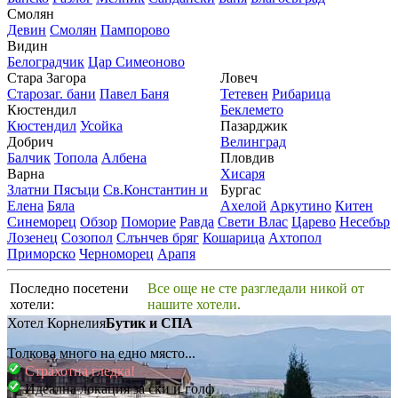
Смолян
Девин
Смолян
Пампорово
Видин
Белоградчик
Цар Симеоново
Стара Загора
Ловеч
Старозаг. бани
Павел Баня
Тетевен
Рибарица
Кюстендил
Беклемето
Кюстендил
Усойка
Пазарджик
Добрич
Велинград
Балчик
Топола
Албена
Пловдив
Варна
Хисаря
Златни Пясъци
Св.Константин и
Бургас
Елена
Бяла
Ахелой
Аркутино
Китен
Синеморец
Обзор
Поморие
Равда
Свети Влас
Царево
Несебър
Лозенец
Созопол
Слънчев бряг
Кошарица
Ахтопол
Приморско
Черноморец
Арапя
Последно посетени
Все още не сте разгледали никой от
хотели:
нашите хотели.
Хотел Корнелия
Бутик и СПА
Толкова много на едно място...
Страхотна гледка!
Идеална локация за ски и голф