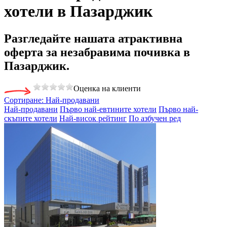
хотели в Пазарджик
Разгледайте нашата
атрактивна
оферта за незабравима почивка
в
Пазарджик.
Оценка на клиенти
Сортиране:
Най-продавани
Най-продавани
Първо най-евтините хотели
Първо най-
скъпите хотели
Най-висок рейтинг
По азбучен ред