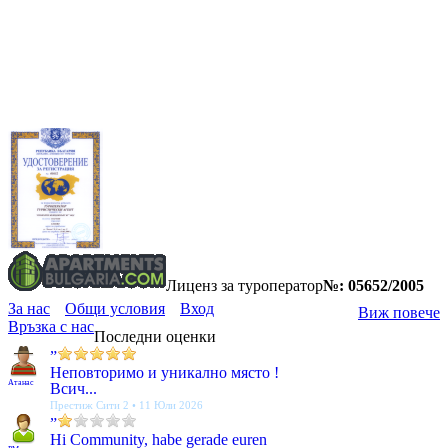
Лиценз за туроператор
№: 05652/2005
За нас
Общи условия
Вход
Виж повече
Връзка с нас
Последни оценки
”
Неповторимо и уникално място !
Атанас
Всич...
Престиж Сити 2 • 11 Юли 2026
”
Hi Community, habe gerade euren