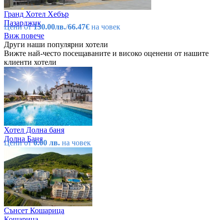
Гранд Хотел Хебър
Пазарджик
Цени от
130.00лв.
/
66.47€
на човек
Виж повече
Други наши популярни хотели
Вижте най-често посещаваните и високо оценени от нашите
клиенти хотели
Хотел Долна баня
Долна Баня
Цени от
0.00 лв.
на човек
Сънсет Кошарица
Кошарица