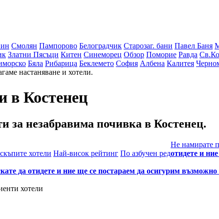
вин
Смолян
Пампорово
Белоградчик
Старозаг. бани
Павел Баня
ик
Златни Пясъци
Китен
Синеморец
Обзор
Поморие
Равда
Св.Ко
иморско
Бяла
Рибарица
Беклемето
София
Албена
Калитея
Черно
агаме настаняване и хотели.
и в Костенец
ти
за незабравима почивка в Костенец.
Не намирате 
скъпите хотели
Най-висок рейтинг
По азбучен ред
отидете и ни
кате да отидете и ние ще се постараем да осигурим възможно 
иенти хотели