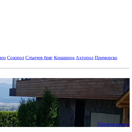
нец
Созопол
Слънчев бряг
Кошарица
Ахтопол
Приморско
Прочети повече