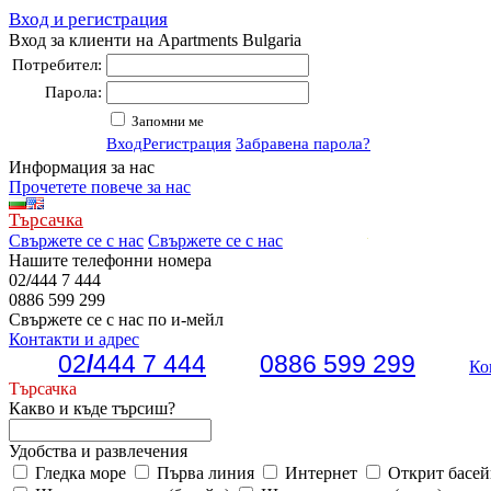
Вход и регистрация
Вход за клиенти на Apartments Bulgaria
Потребител:
Парола:
Запомни ме
Вход
Регистрация
Забравена парола?
Информация за нас
Прочетете повече за нас
Търсачка
Свържете се с нас
Свържете се с нас
Нашите телефонни номера
02
/
444 7 444
0886 599 299
Свържете се с нас по и-мейл
Контакти и адрес
02
/
444 7 444
0886 599 299
Ко
Търсачка
Какво и къде търсиш?
Удобства и развлечения
Гледка море
Първа линия
Интернет
Открит басей