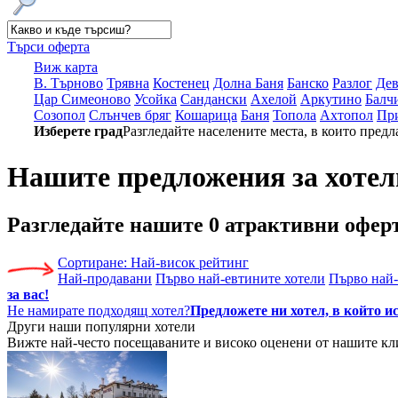
Търси оферта
Виж карта
В. Търново
Трявна
Костенец
Долна Баня
Банско
Разлог
Де
Цар Симеоново
Усойка
Сандански
Ахелой
Аркутино
Балч
Созопол
Слънчев бряг
Кошарица
Баня
Топола
Ахтопол
Пр
Изберете град
Разгледайте населените места, в които предл
Нашите предложения за хотел
Разгледайте нашите
0 атрактивни офер
Сортиране:
Най-висок рейтинг
Най-продавани
Първо най-евтините хотели
Първо най-
за вас!
Не намирате подходящ хотел?
Предложете ни хотел, в който ис
Други наши популярни хотели
Вижте най-често посещаваните и високо оценени от нашите кл