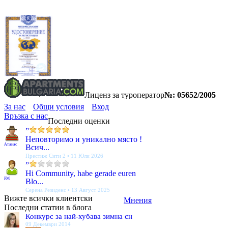
Лиценз за туроператор
№: 05652/2005
За нас
Общи условия
Вход
Връзка с нас
Последни оценки
”
Неповторимо и уникално място !
Атанас
Всич...
Престиж Сити 2 • 11 Юли 2026
”
Hi Community, habe gerade euren
PM
Blo...
Серена Резиденс • 13 Август 2025
Вижте всички клиентски
Мнения
Последни статии в блога
Конкурс за най-хубава зимна сн
09 Декември 2014