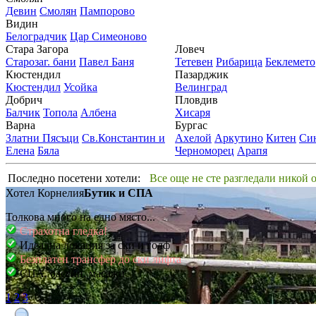
Девин
Смолян
Пампорово
Видин
Белоградчик
Цар Симеоново
Стара Загора
Ловеч
Старозаг. бани
Павел Баня
Тетевен
Рибарица
Беклемето
Кюстендил
Пазарджик
Кюстендил
Усойка
Велинград
Добрич
Пловдив
Балчик
Топола
Албена
Хисаря
Варна
Бургас
Златни Пясъци
Св.Константин и
Ахелой
Аркутино
Китен
Си
Елена
Бяла
Черноморец
Арапя
Последно посетени хотели:
Все още не сте разгледали никой 
Хотел Корнелия
Бутик и СПА
Толкова много на едно място...
Страхотна гледка!
Идеална локация за ски и голф
Безплатен трансфер до ски лифта
СПА, басейн, масажи
1
2
3