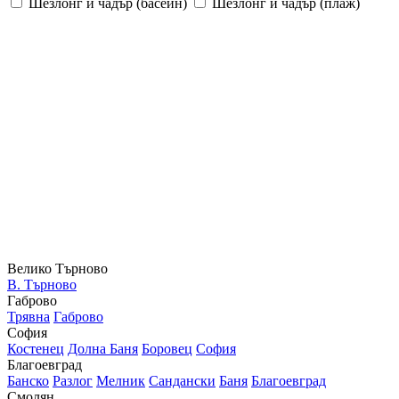
Шезлонг и чадър (басейн)
Шезлонг и чадър (плаж)
Велико Търново
В. Търново
Габрово
Трявна
Габрово
София
Костенец
Долна Баня
Боровец
София
Благоевград
Банско
Разлог
Мелник
Сандански
Баня
Благоевград
Смолян