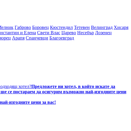
Мелник
Габрово
Боровец
Кюстендил
Тетевен
Велинград
Хисаря
нстантин и Елена
Свети Влас
Царево
Несебър
Лозенец
морец
Арапя
Спанчевци
Благоевград
подходящ хотел?
Предложете ни хотел, в който искате да
е ще се постараем да осигурим възможно най-изгодните цени
най-изгодните цени за вас!