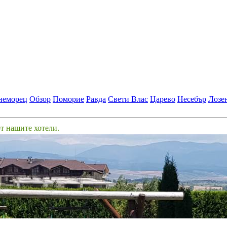
неморец
Обзор
Поморие
Равда
Свети Влас
Царево
Несебър
Лозе
от нашите хотели.