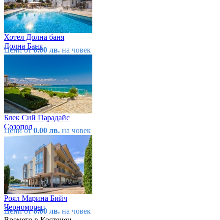
Хотел Долна баня
Долна Баня
Цени от
0.00 лв.
на човек
Блек Сий Парадайс
Созопол
Цени от
0.00 лв.
на човек
Роял Марина Бийч
Черноморец
Цени от
0.00 лв.
на човек
Времето в Костенец