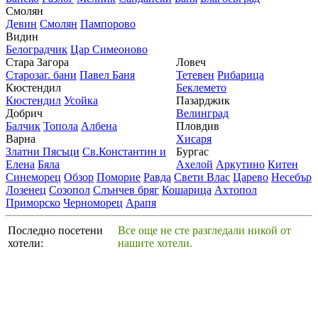
Смолян
Девин
Смолян
Пампорово
Видин
Белоградчик
Цар Симеоново
Стара Загора
Ловеч
Старозаг. бани
Павел Баня
Тетевен
Рибарица
Кюстендил
Беклемето
Кюстендил
Усойка
Пазарджик
Добрич
Велинград
Балчик
Топола
Албена
Пловдив
Варна
Хисаря
Златни Пясъци
Св.Константин и
Бургас
Елена
Бяла
Ахелой
Аркутино
Китен
Синеморец
Обзор
Поморие
Равда
Свети Влас
Царево
Несебър
Лозенец
Созопол
Слънчев бряг
Кошарица
Ахтопол
Приморско
Черноморец
Арапя
Последно посетени
Все още не сте разгледали никой от
хотели:
нашите хотели.