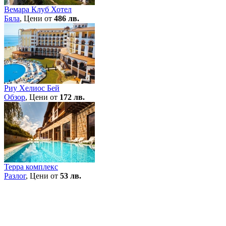
Вемара Клуб Хотел
Бяла
, Цени от
486 лв.
Риу Хелиос Бей
Обзор
, Цени от
172 лв.
Терра комплекс
Разлог
, Цени от
53 лв.