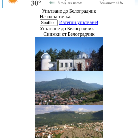
Упътване до Белоградчик
Начална точка:
Изтегли упътване!
Упътване до Белоградчик
Снимки от Белоградчик