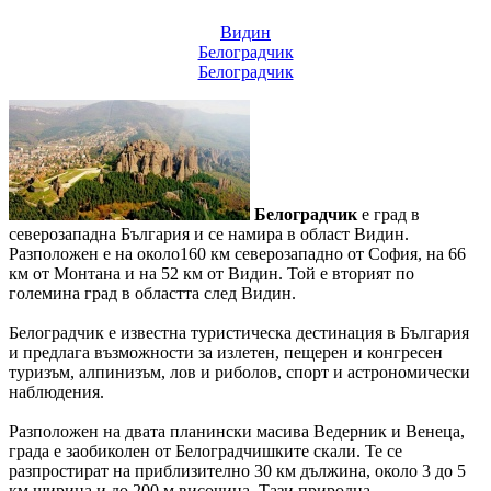
Видин
Белоградчик
Белоградчик
Белоградчик
е град в
северозападна България и се намира в област Видин.
Разположен е на около160 км северозападно от София, на 66
км от Монтана и на 52 км от Видин. Той е вторият по
големина град в областта след Видин.
Белоградчик е известна туристическа дестинация в България
и предлага възможности за излетен, пещерен и конгресен
туризъм, алпинизъм, лов и риболов, спорт и астрономически
наблюдения.
Разположен на двата планински масива Ведерник и Венеца,
града е заобиколен от Белоградчишките скали. Те се
разпростират на приблизително 30 км дължина, около 3 до 5
км ширина и до 200 м височина. Тази природна