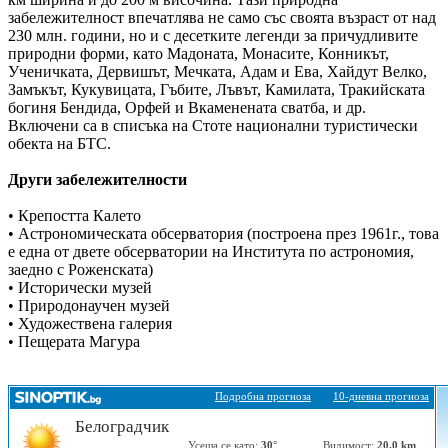
забележителност впечатлява не само със своята възраст от над
230 млн. години, но и с десетките легенди за причудливите
природни форми, като Мадоната, Монасите, Конникът,
Ученичката, Дервишът, Мечката, Адам и Ева, Хайдут Велко,
Замъкът, Кукувицата, Гъбите, Лъвът, Камилата, Тракийската
богиня Бендида, Орфей и Вкаменената сватба, и др.
Включени са в списъка на Стоте национални туристически
обекта на БТС.
Други забележителности
• Крепостта Калето
• Астрономическата обсерватория (построена през 1961г., това
е една от двете обсерватории на Института по астрономия,
заедно с Роженската)
• Исторически музей
• Природонаучен музей
• Художествена галерия
• Пещерата Магура