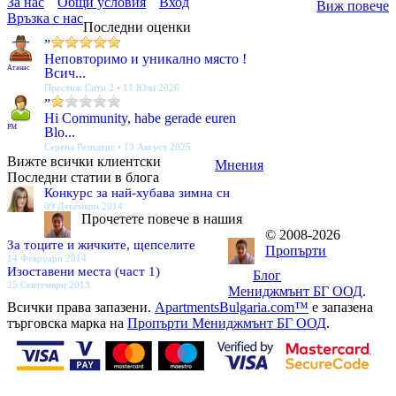
За нас
Общи условия
Вход
Виж повече
Връзка с нас
Последни оценки
”
Неповторимо и уникално място !
Атанас
Всич...
Престиж Сити 2 • 11 Юли 2026
”
Hi Community, habe gerade euren
PM
Blo...
Серена Резиденс • 13 Август 2025
Вижте всички клиентски
Мнения
Последни статии в блога
Конкурс за най-хубава зимна сн
09 Декември 2014
Прочетете повече в нашия
© 2008-2026
За тоците и жичките, щепселите
Пропърти
14 Февруари 2014
Изоставени места (част 1)
Блог
25 Септември 2013
Мениджмънт БГ ООД
.
Всички права запазени.
ApartmentsBulgaria.com™
е запазена
търговска марка на
Пропърти Мениджмънт БГ ООД
.