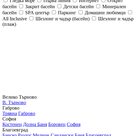
Гледка море
Първа линия
Интернет
Открит
басейн
Закрит басейн
Детски басейн
Минерален
басейн
SPA център
Паркинг
Домашни любимци
All Inclusive
Шезлонг и чадър (басейн)
Шезлонг и чадър
(плаж)
Велико Търново
В. Търново
Габрово
Трявна
Габрово
София
Костенец
Долна Баня
Боровец
София
Благоевград
Банско
Разлог
Мелник
Сандански
Баня
Благоевград