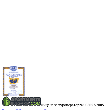
Лиценз за туроператор
№: 05652/2005