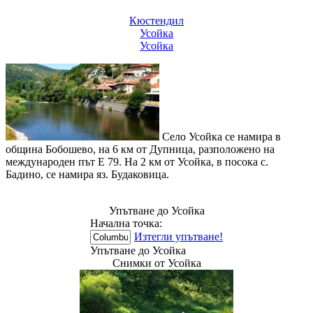
Кюстендил
Усойка
Усойка
Село Усойка се намира в
община Бобошево, на 6 км от Дупница, разположено на
международен път Е 79. На 2 км от Усойка, в посока с.
Бадино, се намира яз. Будаковица.
Упътване до Усойка
Начална точка:
Изтегли упътване!
Упътване до Усойка
Снимки от Усойка