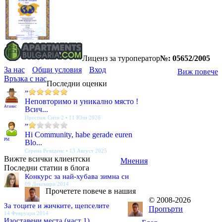
Лиценз за туроператор
№: 05652/2005
За нас
Общи условия
Вход
Виж повече
Връзка с нас
Последни оценки
”
Неповторимо и уникално място !
Атанас
Всич...
Престиж Сити 2 • 11 Юли 2026
”
Hi Community, habe gerade euren
PM
Blo...
Серена Резиденс • 13 Август 2025
Вижте всички клиентски
Мнения
Последни статии в блога
Конкурс за най-хубава зимна сн
09 Декември 2014
Прочетете повече в нашия
© 2008-2026
За тоците и жичките, щепселите
Пропърти
14 Февруари 2014
Изоставени места (част 1)