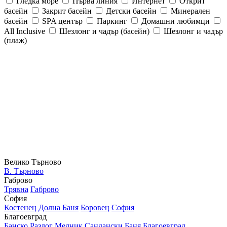
Гледка море
Първа линия
Интернет
Открит
басейн
Закрит басейн
Детски басейн
Минерален
басейн
SPA център
Паркинг
Домашни любимци
All Inclusive
Шезлонг и чадър (басейн)
Шезлонг и чадър
(плаж)
Велико Търново
В. Търново
Габрово
Трявна
Габрово
София
Костенец
Долна Баня
Боровец
София
Благоевград
Банско
Разлог
Мелник
Сандански
Баня
Благоевград