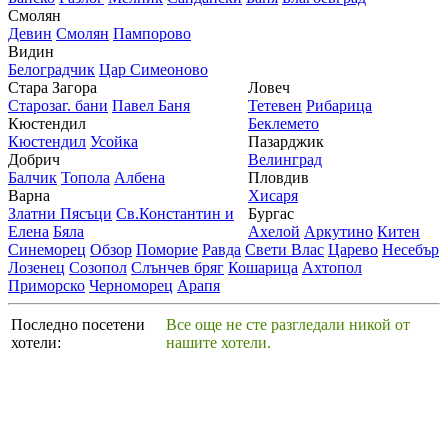
Смолян
Девин
Смолян
Пампорово
Видин
Белоградчик
Цар Симеоново
Стара Загора
Ловеч
Старозаг. бани
Павел Баня
Тетевен
Рибарица
Кюстендил
Беклемето
Кюстендил
Усойка
Пазарджик
Добрич
Велинград
Балчик
Топола
Албена
Пловдив
Варна
Хисаря
Златни Пясъци
Св.Константин и
Бургас
Елена
Бяла
Ахелой
Аркутино
Китен
Синеморец
Обзор
Поморие
Равда
Свети Влас
Царево
Несебър
Лозенец
Созопол
Слънчев бряг
Кошарица
Ахтопол
Приморско
Черноморец
Арапя
Последно посетени
Все още не сте разгледали никой от
хотели:
нашите хотели.