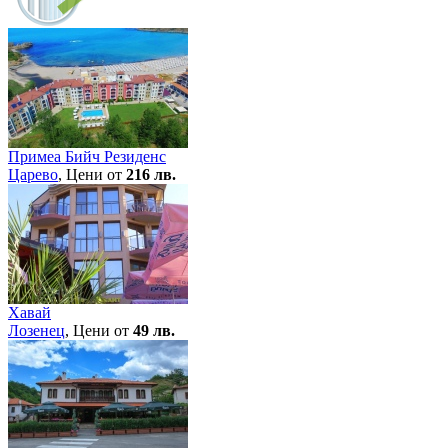
Примеа Бийч Резиденс
Царево
, Цени от
216 лв.
Хавай
Лозенец
, Цени от
49 лв.