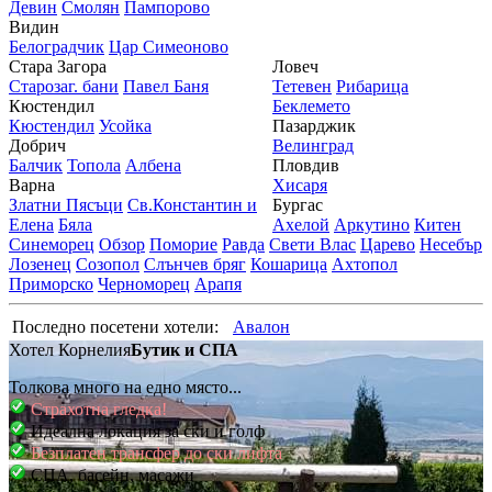
Девин
Смолян
Пампорово
Видин
Белоградчик
Цар Симеоново
Стара Загора
Ловеч
Старозаг. бани
Павел Баня
Тетевен
Рибарица
Кюстендил
Беклемето
Кюстендил
Усойка
Пазарджик
Добрич
Велинград
Балчик
Топола
Албена
Пловдив
Варна
Хисаря
Златни Пясъци
Св.Константин и
Бургас
Елена
Бяла
Ахелой
Аркутино
Китен
Синеморец
Обзор
Поморие
Равда
Свети Влас
Царево
Несебър
Лозенец
Созопол
Слънчев бряг
Кошарица
Ахтопол
Приморско
Черноморец
Арапя
Последно посетени хотели:
Авалон
Хотел Корнелия
Бутик и СПА
Толкова много на едно място...
Страхотна гледка!
Идеална локация за ски и голф
Безплатен трансфер до ски лифта
СПА, басейн, масажи