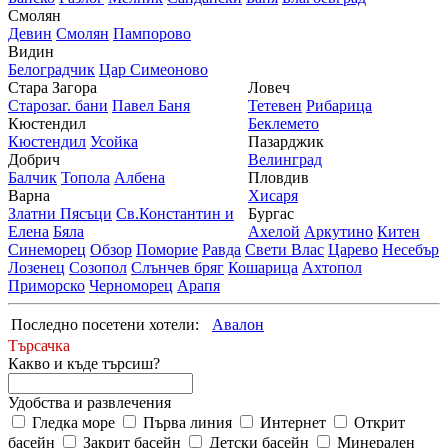
Смолян
Девин
Смолян
Пампорово
Видин
Белоградчик
Цар Симеоново
Стара Загора
Ловеч
Старозаг. бани
Павел Баня
Тетевен
Рибарица
Кюстендил
Беклемето
Кюстендил
Усойка
Пазарджик
Добрич
Велинград
Балчик
Топола
Албена
Пловдив
Варна
Хисаря
Златни Пясъци
Св.Константин и
Бургас
Елена
Бяла
Ахелой
Аркутино
Китен
Синеморец
Обзор
Поморие
Равда
Свети Влас
Царево
Несебър
Лозенец
Созопол
Слънчев бряг
Кошарица
Ахтопол
Приморско
Черноморец
Арапя
Последно посетени хотели:
Авалон
Търсачка
Какво и къде търсиш?
Удобства и развлечения
Гледка море
Първа линия
Интернет
Открит
басейн
Закрит басейн
Детски басейн
Минерален