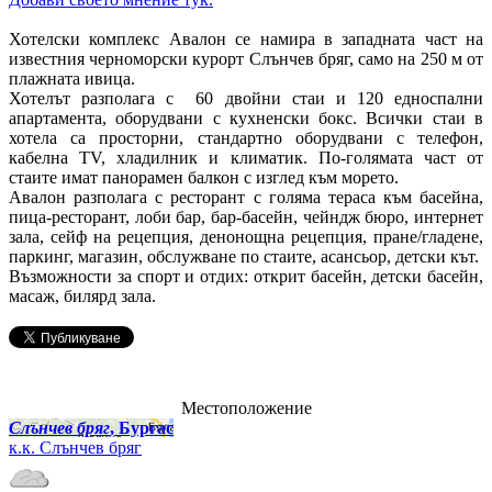
Хотелски комплекс Авалон се намира в западната част на
известния черноморски курорт Слънчев бряг, само на 250 м от
плажната ивица.
Хотелът разполага с 60 двойни стаи и 120 едноспални
апартамента, оборудвани с кухненски бокс. Всички стаи в
хотела са просторни, стандартно оборудвани с телефон,
кабелна ТV, хладилник и климатик. По-голямата част от
стаите имат панорамен балкон с изглед към морето.
Авалон разполага с ресторант с голяма тераса към басейна,
пица-ресторант, лоби бар, бар-басейн, чейндж бюро, интернет
зала, сейф на рецепция, денонощна рецепция, пране/гладене,
паркинг, магазин, обслужване по стаите, асансьор, детски кът.
Възможности за спорт и отдих: открит басейн, детски басейн,
масаж, билярд зала.
Местоположение
Слънчев бряг
, Бургас
к.к. Слънчев бряг