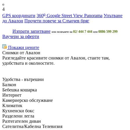
o
4
o
GPS координати
360
Google Street View Panorama
Упътване
до Авалон
Прочети повече за Слънчев бряг
Изпрати запитване
02/ 444 7 444
0886 599 299
или позвънете на
или
Ваучери за оферти
Покажи цените
Снимки от Авалон
Разгледайте красивите снимки от Авалон, стаите там,
удобствата и околностите.
Удобства - вътрешни
Балкон
Бебешка кошарка
Интернет
Камериерско обслужване
Климатик
Кухненски бокс
Разделени легла
Разтегателен диван
Сателитна/Кабелна Телевизия