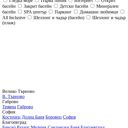
Гледка море
Първа линия
Интернет
Открит
басейн
Закрит басейн
Детски басейн
Минерален
басейн
SPA център
Паркинг
Домашни любимци
All Inclusive
Шезлонг и чадър (басейн)
Шезлонг и чадър
(плаж)
Велико Търново
В. Търново
Габрово
Трявна
Габрово
София
Костенец
Долна Баня
Боровец
София
Благоевград
Банско
Разлог
Мелник
Сандански
Баня
Благоевград