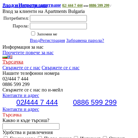
Авалон
Вход и регистрация
Изпрати запитване
02/ 444 7 444
0886 599 299
или
/
Вход за клиенти на Apartments Bulgaria
Потребител:
Парола:
Запомни ме
Вход
Регистрация
Забравена парола?
Информация за нас
Прочетете повече за нас
Търсачка
Свържете се с нас
Свържете се с нас
Нашите телефонни номера
02
/
444 7 444
0886 599 299
Свържете се с нас по и-мейл
Контакти и адрес
02
/
444 7 444
0886 599 299
Контакти и адрес
Търсачка
Какво и къде търсиш?
Удобства и развлечения