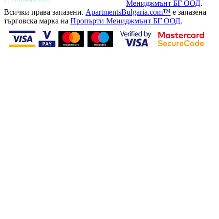
Мениджмънт БГ ООД
.
Всички права запазени.
ApartmentsBulgaria.com™
е запазена
търговска марка на
Пропърти Мениджмънт БГ ООД
.