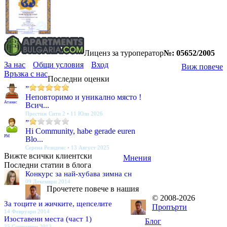
Лиценз за туроператор
№: 05652/2005
За нас
Общи условия
Вход
Виж повече
Връзка с нас
Последни оценки
”
Неповторимо и уникално място !
Атанас
Всич...
Престиж Сити 2 • 11 Юли 2026
”
Hi Community, habe gerade euren
PM
Blo...
Серена Резиденс • 13 Август 2025
Вижте всички клиентски
Мнения
Последни статии в блога
Конкурс за най-хубава зимна сн
09 Декември 2014
Прочетете повече в нашия
© 2008-2026
За тоците и жичките, щепселите
Пропърти
14 Февруари 2014
Изоставени места (част 1)
Блог
25 Септември 2013