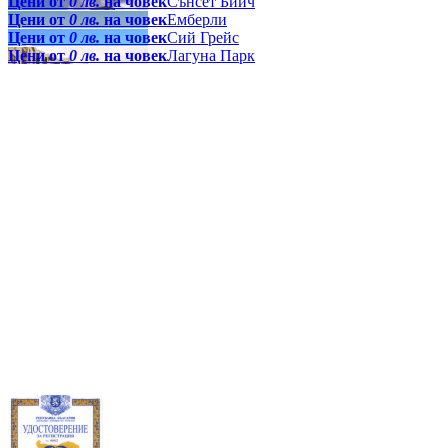
Цени от
0 лв.
на човек
Сънсет Бийч
Цени от
0 лв.
на човек
Емберли
Цени от
0 лв.
на човек
Сий Грейс
Цени от
0 лв.
на човек
Лагуна Парк