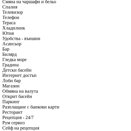
Смяна на чаршафи и бельо
Спалня
Телевизор
Телефон
Тераса
Хладилник
Ютия
Удобства - външни
Асансьор
Бар
Билярд
Гледка море
Градина
Детски басейн
Интернет достъп
Лоби бар
Магазин
Обмяна на валута
Открит басейн
Паркинг
Разплащане с банкови карти
Ресторант
Рецепция - 24/7
Рум сервиз
Сейф на рецепция