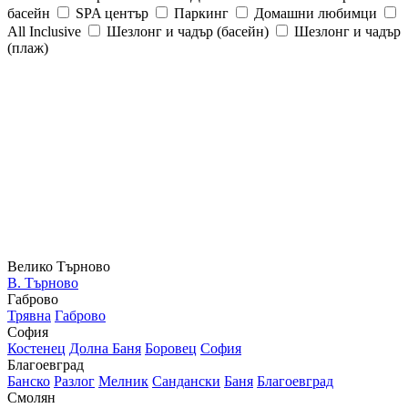
басейн
SPA център
Паркинг
Домашни любимци
All Inclusive
Шезлонг и чадър (басейн)
Шезлонг и чадър
(плаж)
Велико Търново
В. Търново
Габрово
Трявна
Габрово
София
Костенец
Долна Баня
Боровец
София
Благоевград
Банско
Разлог
Мелник
Сандански
Баня
Благоевград
Смолян