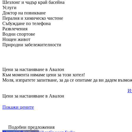
Шезлонг и чадър край басейна
Услуги
Доктор на повикване
Пералня и химическо чистене
Събуждане по телефона
Развлечения
Водни спортове
Нощен живот
Природни забележителности
Цени за настаняване в Авалон
Към момента нямаме цени за този хотел!
Моля, изпратете запитване, за да се опитаме да ви дадем възмо
Из
Цени за настаняване в Авалон
Покажи цените
Подобни предложения