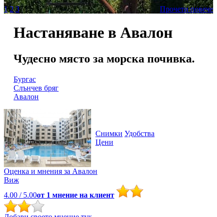
1
2
3
Прочети повече
Настаняване в Авалон
Чудесно място за морска почивка.
Бургас
Слънчев бряг
Авалон
Снимки
Удобства
Цени
Оценка и мнения за
Авалон
Виж
4.00
/ 5.00
от
1
мнение на клиент
Добави своето мнение тук.