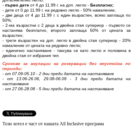
допълнително легло;
-
първо дете
от 4 до 11.99 г. на доп. легло -
Безплатно;
- дете от 0 до 11.99 г. на редовно легло - 50% намаление;
-
две деца от 4 до 11.99 г. с един възрастен, всяко заплаща по
50%;
- 2-ма възрастни с 2 деца в двойна стая супериор - първото се
настанява безплатно, второто заплаща 50% от цената за
възрастен;
- трети възрастен на доп. легло в двойна стая супериор - 20%
намаление от цената на редовно легло;
- единично настаняване - таксува се като легло и половина в
двойна стая от избрания тип.
Срокове за анулации на резервации без неустойка по
периоди:
- от 07.09-05.10 - 2 дни преди датата на настаняване
- от 13.06-26.06, 29.08-06.09 - 3 дни преди датата на
настаняване
- от 27.06-28.08 - 5 дни преди датата на настаняване
Този хотел е част от нашата All Inclusive програма