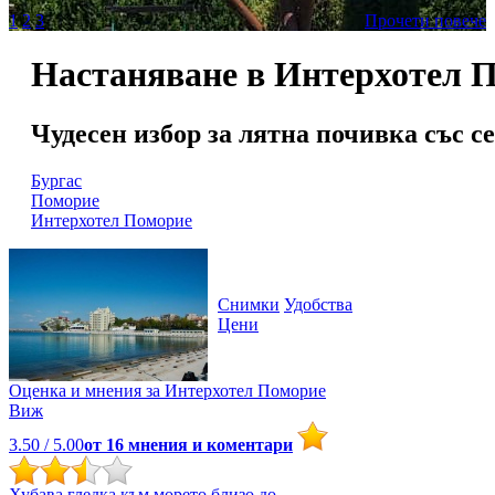
1
2
3
Прочети повече
Настаняване в Интерхотел 
Чудесен избор за лятна почивка със с
Бургас
Поморие
Интерхотел Поморие
Снимки
Удобства
Цени
Оценка и мнения за
Интерхотел Поморие
Виж
3.50
/ 5.00
от
16
мнения и коментари
Хубава гледка към морето,близо до