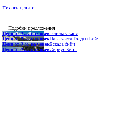
Покажи цените
Подобни предложения
Цени от
0 лв.
на човек
Топола Скайс
Цени от
0 лв.
на човек
Парк хотел Голдън Бийч
Цени от
0 лв.
на човек
Ескада бийч
Цени от
0 лв.
на човек
Сириус Бийч