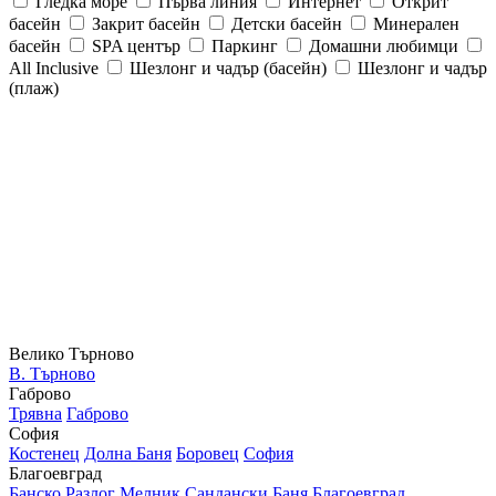
Гледка море
Първа линия
Интернет
Открит
басейн
Закрит басейн
Детски басейн
Минерален
басейн
SPA център
Паркинг
Домашни любимци
All Inclusive
Шезлонг и чадър (басейн)
Шезлонг и чадър
(плаж)
Велико Търново
В. Търново
Габрово
Трявна
Габрово
София
Костенец
Долна Баня
Боровец
София
Благоевград
Банско
Разлог
Мелник
Сандански
Баня
Благоевград