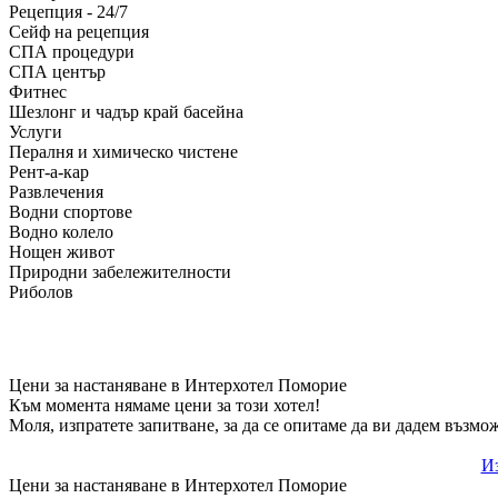
Рецепция - 24/7
Сейф на рецепция
СПА процедури
СПА център
Фитнес
Шезлонг и чадър край басейна
Услуги
Пералня и химическо чистене
Рент-а-кар
Развлечения
Водни спортове
Водно колело
Нощен живот
Природни забележителности
Риболов
Цени за настаняване в Интерхотел Поморие
Към момента нямаме цени за този хотел!
Моля, изпратете запитване, за да се опитаме да ви дадем възмо
Из
Цени за настаняване в Интерхотел Поморие