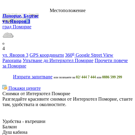
Местоположение
Поморие
, Бургас
ул. Яворов 3
град Поморие
o
4
o
ул. Яворов 3
GPS координати
360
Google Street View
Panorama
Упътване до Интерхотел Поморие
Прочети повече
за Поморие
Изпрати запитване
02/ 444 7 444
0886 599 299
или позвънете на
или
Покажи цените
Снимки от Интерхотел Поморие
Разгледайте красивите снимки от Интерхотел Поморие, стаите
там, удобствата и околностите.
Удобства - вътрешни
Балкон
Душ кабина