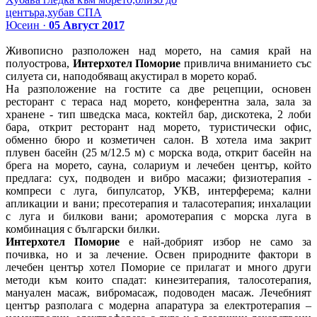
центъра,хубав СПА
Юсеин ·
05 Август 2017
Живописно разположен над морето, на самия край на
полуострова,
Интерхотел Поморие
привлича вниманието със
силуета си, наподобяващ акустирал в морето кораб.
На разположение на гостите са две рецепции, основен
ресторант с тераса над морето, конферентна зала, зала за
хранене - тип шведска маса, коктейл бар, дискотека, 2 лоби
бара, открит ресторант над морето, туристически офис,
обменно бюро и козметичен салон. В хотела има закрит
плувен басейн (25 м/12.5 м) с морска вода, открит басейн на
брега на морето, сауна, солариум и лечебен център, който
предлага: сух, подводен и вибро масажи; физиотерапия -
компреси с луга, бипулсатор, УКВ, интерферема; кални
апликации и вани; пресотерапия и таласотерапия; инхалации
с луга и билкови вани; аромотерапия с морска луга в
комбинация с български билки.
Интерхотел Поморие
е най-добрият избор не само за
почивка, но и за лечение. Освен природните фактори в
лечебен център хотел Поморие се прилагат и много други
методи към които спадат: кинезитерапия, талосотерапия,
мануален масаж, вибромасаж, подоводен масаж. Лечебният
център разполага с модерна апаратура за електротерапия –