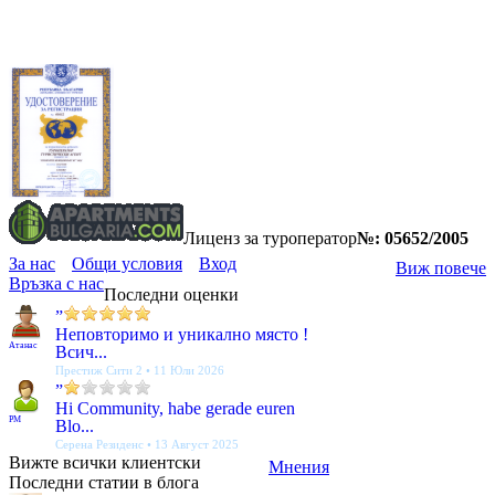
Лиценз за туроператор
№: 05652/2005
За нас
Общи условия
Вход
Виж повече
Връзка с нас
Последни оценки
”
Неповторимо и уникално място !
Атанас
Всич...
Престиж Сити 2 • 11 Юли 2026
”
Hi Community, habe gerade euren
PM
Blo...
Серена Резиденс • 13 Август 2025
Вижте всички клиентски
Мнения
Последни статии в блога