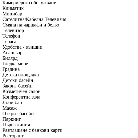
Камериерско обслужване
Климатик
Минибар
Сателитна/Кабелна Телевизия
Смяна на чаршафи и бельо
Телевизор
Телефон
Тераса
Удобства - външни
Асансьор
Билярд
Гледка море
Градина
Детска площадка
Детски басейн
Закрит басейн
Козметичен салон
Конферентна зала
Лоби бар
Масаж
Открит басейн
Паркинг
Първа линия
Разплащане с банкови карти
Ресторант