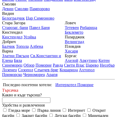
Смолян
Девин
Смолян
Пампорово
Видин
Белоградчик
Цар Симеоново
Стара Загора
Ловеч
Старозаг. бани
Павел Баня
Тетевен
Рибарица
Кюстендил
Беклемето
Кюстендил
Усойка
Пазарджик
Добрич
Велинград
Балчик
Топола
Албена
Пловдив
Варна
Хисаря
Златни Пясъци
Св.Константин и
Бургас
Елена
Бяла
Ахелой
Аркутино
Китен
Синеморец
Обзор
Поморие
Равда
Свети Влас
Царево
Несебър
Лозенец
Созопол
Слънчев бряг
Кошарица
Ахтопол
Приморско
Черноморец
Арапя
Последно посетени хотели:
Интерхотел Поморие
Търсачка
Какво и къде търсиш?
Удобства и развлечения
Гледка море
Първа линия
Интернет
Открит
басейн
Закрит басейн
Детски басейн
Минерален