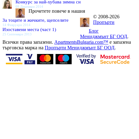
Конкурс за най-хубава зимна сн
09 Декември 2014
Прочетете повече в нашия
© 2008-2026
За тоците и жичките, щепселите
Пропърти
14 Февруари 2014
Изоставени места (част 1)
Блог
25 Септември 2013
Мениджмънт БГ ООД
.
Всички права запазени.
ApartmentsBulgaria.com™
е запазена
търговска марка на
Пропърти Мениджмънт БГ ООД
.