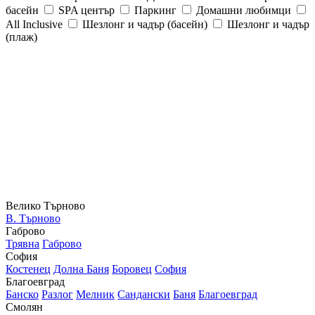
басейн
SPA център
Паркинг
Домашни любимци
All Inclusive
Шезлонг и чадър (басейн)
Шезлонг и чадър
(плаж)
Велико Търново
В. Търново
Габрово
Трявна
Габрово
София
Костенец
Долна Баня
Боровец
София
Благоевград
Банско
Разлог
Мелник
Сандански
Баня
Благоевград
Смолян