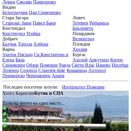
Девин
Смолян
Пампорово
Видин
Белоградчик
Цар Симеоново
Стара Загора
Ловеч
Старозаг. бани
Павел Баня
Тетевен
Рибарица
Кюстендил
Беклемето
Кюстендил
Усойка
Пазарджик
Добрич
Велинград
Балчик
Топола
Албена
Пловдив
Варна
Хисаря
Златни Пясъци
Св.Константин и
Бургас
Елена
Бяла
Ахелой
Аркутино
Китен
Синеморец
Обзор
Поморие
Равда
Свети Влас
Царево
Несебър
Лозенец
Созопол
Слънчев бряг
Кошарица
Ахтопол
Приморско
Черноморец
Арапя
Последно посетени хотели:
Интерхотел Поморие
Хотел Корнелия
Бутик и СПА
Толкова много на едно място...
Страхотна гледка!
Идеална локация за ски и голф
Безплатен трансфер до ски лифта
СПА, басейн, масажи