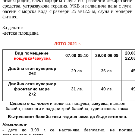
немектродин, електрофореза с луга и с различни лекарствени
средства, ултразвукова терапия, УКВ и галванича вана с луга,
басейн с морска вода с размери 25 м/12.5 м, сауна и модерен
фитнес.
За децата:
-детска площадка
ЛЯТО 2021 г.
Вид помещение
20.0
07.09-05.10
29.08-06.09
нощувка+закуска
22.0
Двойна стая супериор
29 лв.
36 лв.
45
2+2
Двойна стая супериор
фронтално море
31 лв.
40 лв.
49
2+2
Цената е на човек
и включва: нощувка,
закуска
, външен
басейн, шезлонги и чадъри край басейна, туристическа такса.
Вътрешният басейн тази година няма да бъде отворен.
Намаления:
- дете до 3.99 г. се настанява безплатно, не ползва