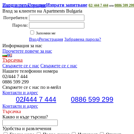
Интерхотел Поморие
Вход и регистрация
Изпрати запитване
02/ 444 7 444
0886 599 29
или
Вход за клиенти на Apartments Bulgaria
Потребител:
Парола:
Запомни ме
Вход
Регистрация
Забравена парола?
Информация за нас
Прочетете повече за нас
Търсачка
Свържете се с нас
Свържете се с нас
Нашите телефонни номера
02
/
444 7 444
0886 599 299
Свържете се с нас по и-мейл
Контакти и адрес
02
/
444 7 444
0886 599 299
Контакти и адрес
Търсачка
Какво и къде търсиш?
Удобства и развлечения