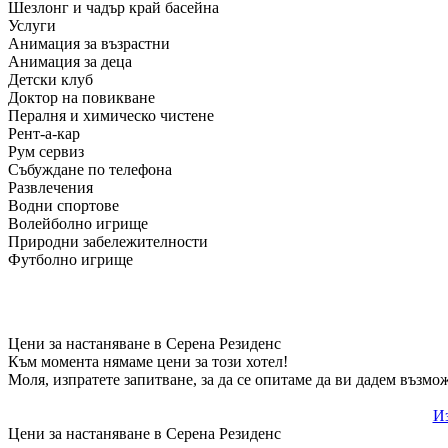
Шезлонг и чадър край басейна
Услуги
Анимация за възрастни
Анимация за деца
Детски клуб
Доктор на повикване
Пералня и химическо чистене
Рент-а-кар
Рум сервиз
Събуждане по телефона
Развлечения
Водни спортове
Волейболно игрище
Природни забележителности
Футболно игрище
Цени за настаняване в Серена Резиденс
Към момента нямаме цени за този хотел!
Моля, изпратете запитване, за да се опитаме да ви дадем възмо
Из
Цени за настаняване в Серена Резиденс