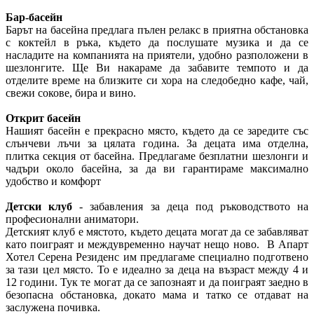
Бар-басейн
Барът на басейна предлага пълен релакс в приятна обстановка
с коктейл в ръка, където да послушате музика и да се
насладите на компанията на приятели, удобно разположени в
шезлонгите. Ще Ви накараме да забавите темпото и да
отделите време на близките си хора на следобедно кафе, чай,
свежи сокове, бира и вино.
Открит басейн
Нашият басейн е прекрасно място, където да се заредите със
слънчеви лъчи за цялата година. За децата има отделна,
плитка секция от басейна. Предлагаме безплатни шезлонги и
чадъри около басейна, за да ви гарантираме максимално
удобство и комфорт
Детски клуб
- забавления за деца под ръководството на
професионални аниматори.
Детският клуб е мястото, където децата могат да се забавляват
като поиграят и междувременно научат нещо ново. В Апарт
Хотел Серена Резиденс им предлагаме специално подготвено
за тази цел място. То е идеално за деца на възраст между 4 и
12 години. Тук те могат да се запознаят и да поиграят заедно в
безопасна обстановка, докато мама и татко се отдават на
заслужена почивка.