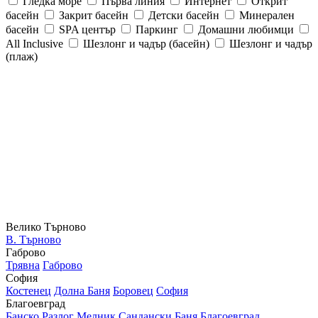
Гледка море
Първа линия
Интернет
Открит
басейн
Закрит басейн
Детски басейн
Минерален
басейн
SPA център
Паркинг
Домашни любимци
All Inclusive
Шезлонг и чадър (басейн)
Шезлонг и чадър
(плаж)
Велико Търново
В. Търново
Габрово
Трявна
Габрово
София
Костенец
Долна Баня
Боровец
София
Благоевград
Банско
Разлог
Мелник
Сандански
Баня
Благоевград