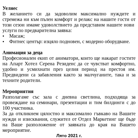
Уелнес
В желанието си да задоволим максимално нуждите и
стремежа ни към пълен комфорт и релакс на нашите гости от
този сезон имаме удоволствието да представим нашите нови
услуги по предварителна заявка:
• Масаж;
• Фитнес център: изцяло подновен, с модерно оборудване.
Анимация за деца
Професионален екип от аниматори, които ще накарат гостите
на Апарт Хотел Серена Резиденс да се чувстват комфортно,
удобно и усмихнати през целия период на престоя им.
Предвидени са забавления както за малчуганите, така и за
техните родители.
Мероприятия
Разполагаме със зала с дневна светлина, подходяща за
провеждане на семинари, презентации и тим билдинги с до
100 участника.
За да откликнем цялостно и максимално гъвкаво на Вашите
нужди и изисквания, служител от Отдел Маркетинг ще бъде
на Ваше разположение от заявката до края на Вашето
мероприятие.
Лято 2021 г.