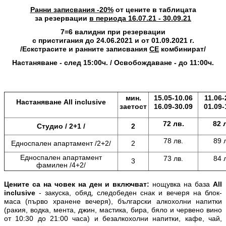
Ранни записвания -20%
от цените в таблицата
за резервации
в периода 16.07.21 - 30.09.21
7=6 валидни при резервации
с пристигания до 24.06.2021 и от 01.09.2021 г.
/Ескстрасите и ранните записвания
СЕ
комбинират/
Настаняване - след 15:00ч. / Освобождаване - до 11:00ч.
мин.
15.05-10.06
11.06-
Настаняване
All inclusive
заетост
16.09-30.09
01.09
-
72 лв.
82 
Студио / 2+1 /
2
78 лв.
89 
Едноспален апартамент /2+2/
2
Едноспален апартамент
73 лв.
84 
3
фамилен /4+2/
Цените са на човек на ден и включват:
нощувка на база
All
inclusive
- закуска, обяд, следобедeн снак и вечеря на блок-
маса (първо хранене вечеря), български алкохолни напитки
(ракия, водка, мента, джин, мастика, бира, бяло и червено вино
от 10:30 до 21:00 часа) и безалкохолни напитки, кафе, чай,