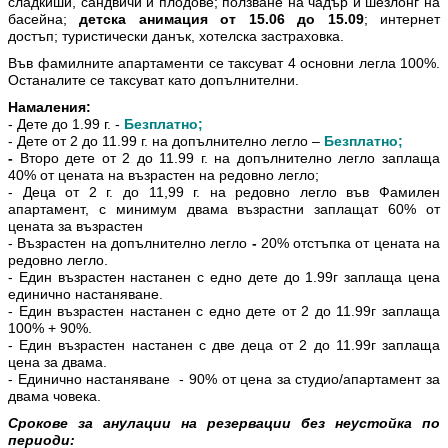
сладкиши, сандвичи и плодове; ползване на чадър и шезлонг на
басейна;
детска анимация от 15.06 до 15.09
; интернет
достъп; туристически данък, хотелска застраховка.
Във фамилните апартаменти се таксуват 4 основни легла 100%.
Останалите се таксуват като допълнителни.
Намаления:
- Дете до 1.99 г. -
Безплатно;
- Дете от 2 до 11.99 г. на допълнително легло –
Безплатно;
-
Второ дете от 2 до 11.99 г. на допълнително легло заплаща
4
0
%
от цената на възрастен на редовно легло;
- Деца от 2 г. до 11,99 г. на редовно легло във Фамилен
апартамент, с минимум двама възрастни заплащат 60% от
цената за възрастен
- Възрастен на допълнително легло
-
20% отстъпка от цената на
редовно легло.
- Един възрастен настанен с едно дете до 1.99г заплаща цена
единично настаняване.
- Един възрастен настанен с едно дете от 2 до 11.99г заплаща
100% + 90%.
- Един възрастен настанен с две деца от 2 до 11.99г заплаща
цена за двама.
- Единично настаняване - 90% от цена за студио/апартамент за
двама човека.
Срокове за анулации на резервации без неустойка по
периоди: