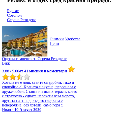
Бургас
Созопол
Серена Резиденс
Снимки
Удобства
Цени
Оценка и мнения за
Серена Резиденс
Виж
3.88
/ 5.00
от
41
мнения и коментари
Хотела не е лош, стаите са удобни, тихо и
спокойно е! Храната е вкусна, персонала е
дружелюбен. Стаята ни има 3 тераси, което
е страхотно - едната насочена към морето,
другата на запад, където гледката е
невероятна, без хотели, само гора :)
Иван ·
10 Август 2020