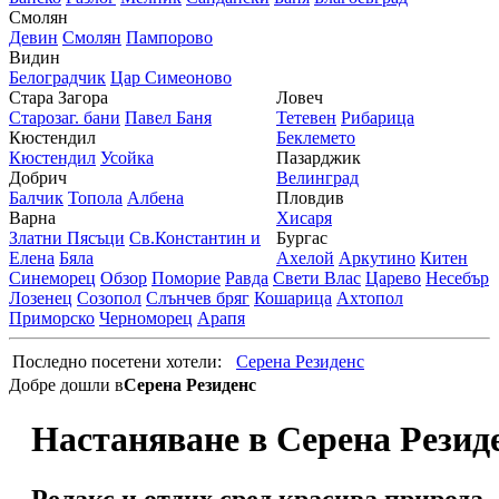
Смолян
Девин
Смолян
Пампорово
Видин
Белоградчик
Цар Симеоново
Стара Загора
Ловеч
Старозаг. бани
Павел Баня
Тетевен
Рибарица
Кюстендил
Беклемето
Кюстендил
Усойка
Пазарджик
Добрич
Велинград
Балчик
Топола
Албена
Пловдив
Варна
Хисаря
Златни Пясъци
Св.Константин и
Бургас
Елена
Бяла
Ахелой
Аркутино
Китен
Синеморец
Обзор
Поморие
Равда
Свети Влас
Царево
Несебър
Лозенец
Созопол
Слънчев бряг
Кошарица
Ахтопол
Приморско
Черноморец
Арапя
Последно посетени хотели:
Серена Резиденс
Добре дошли в
Серена Резиденс
Настаняване в Серена Резид
Релакс и отдих сред красива природа.