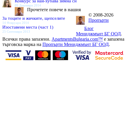
Конкурс за най-хубава зимна сн
09 Декември 2014
Прочетете повече в нашия
© 2008-2026
За тоците и жичките, щепселите
Пропърти
14 Февруари 2014
Изоставени места (част 1)
Блог
25 Септември 2013
Мениджмънт БГ ООД
.
Всички права запазени.
ApartmentsBulgaria.com™
е запазена
търговска марка на
Пропърти Мениджмънт БГ ООД
.