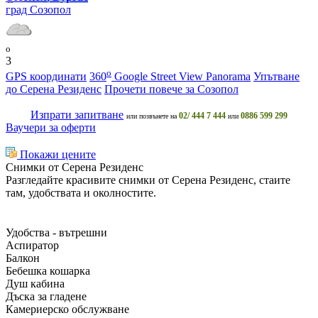
град Созопол
o
3
o
GPS координати
360
Google Street View Panorama
Упътване
до Серена Резиденс
Прочети повече за Созопол
Изпрати запитване
02/ 444 7 444
0886 599 299
или позвънете на
или
Ваучери за оферти
Покажи цените
Снимки от Серена Резиденс
Разгледайте красивите снимки от Серена Резиденс, стаите
там, удобствата и околностите.
Удобства - вътрешни
Аспиратор
Балкон
Бебешка кошарка
Душ кабина
Дъска за гладене
Камериерско обслужване