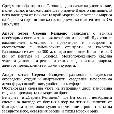
Сред многообразието на Созопол, един оазис на удоволствие,
пълен релакс и спокойствие ще привлече Вашето внимание. В
него насладата от почивката край морето се съчетава с мириса
на боровата гора, истинско гостоприемство и автентичния Ол
Инклузив.
Апарт хотел Серена Резиденс
разполага с всички
необходими екстри за вашия незабравим престой. Луксозният
ваканционен комплекс е проектиран и построен в
съответствие с най-високите стандарти за качество.
Разположен е само на 300 м. от красивия плаж Каваци и на 3
км. от центъра на Созопол. Местоположението създава
чудесни условия за релакс и отдих сред красива природа,
далеч от пренаселените и шумни курорти.
Апарт хотел Серена Резиденс
разполага с луксозно
обзаведени студия и апартаменти, създаващи незабравима
атмосфера, спокойствие, удобство и комфорт.
Обстановката съчетава уюта на вътрешния двор, панорамна
гледка и прохладата на морския бриз.
Вечерите в „Серена Резиденс” ще Ви оставят незабравим
спомен за наслада от богатия избор на ястия и напитки от
българската и световна кухня в съчетание с романтиката на
звездното небе, осветения басейн и тихия морски бриз.