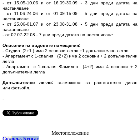
-
от
15.05-10.06 и от 16.09-30.09
- 3 дни преди датата на
настаняване
- от
11.06-24.06 и от 01.09-15.09
- 5 дни преди датата на
настаняване
- от
25.06-01.07 и от 23.08-31.08
- 5 дни преди датата на
настаняване
- от
02.07-22.08
- 7 дни преди датата на настаняван
е
Описание на видовете помещения:
- Студио (2+1 ) има 2 основни легла +1 допълнително легло
- Апартамент с 1-спалня (2+2) има 2 основни + 2 допълнителни
легла
- Апартамент с 1-спалня Фамилен (4+2) има 4 основни + 2
допълнителни легла
Допълнително легло:
възможност за разтегателен диван
или фотьойл.
.
Местоположение
Созопол
, Бургас