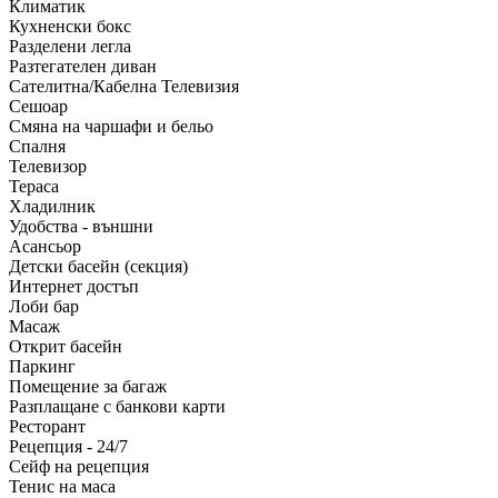
Климатик
Кухненски бокс
Разделени легла
Разтегателен диван
Сателитна/Кабелна Телевизия
Сешоар
Смяна на чаршафи и бельо
Спалня
Телевизор
Тераса
Хладилник
Удобства - външни
Асансьор
Детски басейн (секция)
Интернет достъп
Лоби бар
Масаж
Открит басейн
Паркинг
Помещение за багаж
Разплащане с банкови карти
Ресторант
Рецепция - 24/7
Сейф на рецепция
Тенис на маса