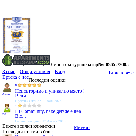
Лиценз за туроператор
№: 05652/2005
За нас
Общи условия
Вход
Виж повече
Връзка с нас
Последни оценки
”
Неповторимо и уникално място !
Атанас
Всич...
Престиж Сити 2 • 11 Юли 2026
”
Hi Community, habe gerade euren
PM
Blo...
Серена Резиденс • 13 Август 2025
Вижте всички клиентски
Мнения
Последни статии в блога