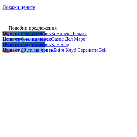
Покажи цените
Подобни предложения
Цени от
0 лв.
на човек
Комплекс Релакс
Цени от
0 лв.
на човек
Оазис Дел Маре
Цени от
0 лв.
на човек
Каменец
Цени от
80 лв.
на човек
Бийч Клуб Серенити Бей