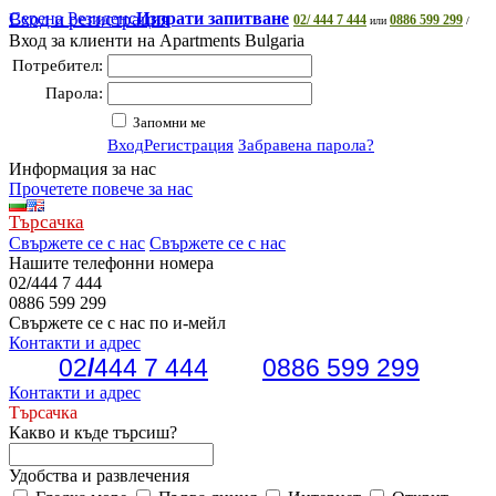
Серена Резиденс
Вход и регистрация
Изпрати запитване
02/ 444 7 444
0886 599 299
или
/
Вход за клиенти на Apartments Bulgaria
Потребител:
Парола:
Запомни ме
Вход
Регистрация
Забравена парола?
Информация за нас
Прочетете повече за нас
Търсачка
Свържете се с нас
Свържете се с нас
Нашите телефонни номера
02
/
444 7 444
0886 599 299
Свържете се с нас по и-мейл
Контакти и адрес
02
/
444 7 444
0886 599 299
Контакти и адрес
Търсачка
Какво и къде търсиш?
Удобства и развлечения