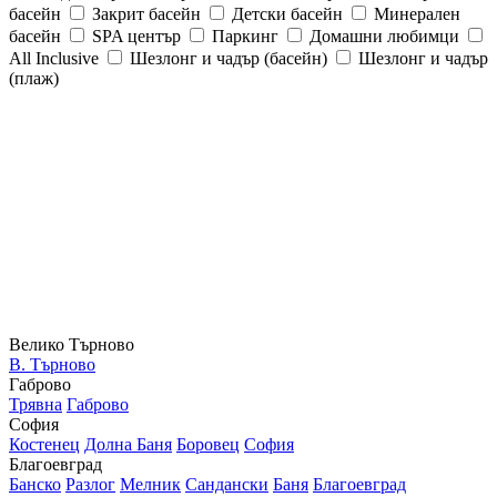
басейн
Закрит басейн
Детски басейн
Минерален
басейн
SPA център
Паркинг
Домашни любимци
All Inclusive
Шезлонг и чадър (басейн)
Шезлонг и чадър
(плаж)
Велико Търново
В. Търново
Габрово
Трявна
Габрово
София
Костенец
Долна Баня
Боровец
София
Благоевград
Банско
Разлог
Мелник
Сандански
Баня
Благоевград