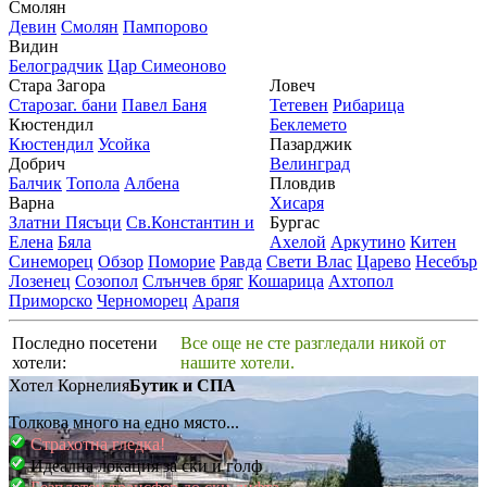
Смолян
Девин
Смолян
Пампорово
Видин
Белоградчик
Цар Симеоново
Стара Загора
Ловеч
Старозаг. бани
Павел Баня
Тетевен
Рибарица
Кюстендил
Беклемето
Кюстендил
Усойка
Пазарджик
Добрич
Велинград
Балчик
Топола
Албена
Пловдив
Варна
Хисаря
Златни Пясъци
Св.Константин и
Бургас
Елена
Бяла
Ахелой
Аркутино
Китен
Синеморец
Обзор
Поморие
Равда
Свети Влас
Царево
Несебър
Лозенец
Созопол
Слънчев бряг
Кошарица
Ахтопол
Приморско
Черноморец
Арапя
Последно посетени
Все още не сте разгледали никой от
хотели:
нашите хотели.
Хотел Корнелия
Бутик и СПА
Толкова много на едно място...
Страхотна гледка!
Идеална локация за ски и голф