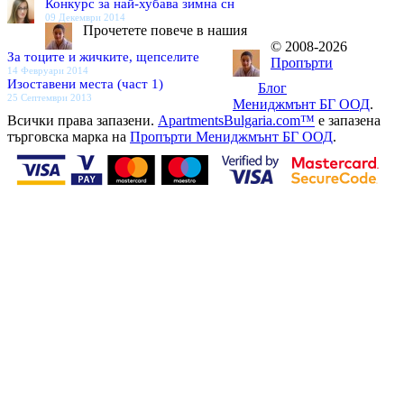
Конкурс за най-хубава зимна сн
09 Декември 2014
Прочетете повече в нашия
© 2008-2026
За тоците и жичките, щепселите
Пропърти
14 Февруари 2014
Изоставени места (част 1)
Блог
25 Септември 2013
Мениджмънт БГ ООД
.
Всички права запазени.
ApartmentsBulgaria.com™
е запазена
търговска марка на
Пропърти Мениджмънт БГ ООД
.