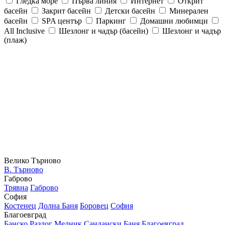
Гледка море
Първа линия
Интернет
Открит
басейн
Закрит басейн
Детски басейн
Минерален
басейн
SPA център
Паркинг
Домашни любимци
All Inclusive
Шезлонг и чадър (басейн)
Шезлонг и чадър
(плаж)
Велико Търново
В. Търново
Габрово
Трявна
Габрово
София
Костенец
Долна Баня
Боровец
София
Благоевград
Банско
Разлог
Мелник
Сандански
Баня
Благоевград