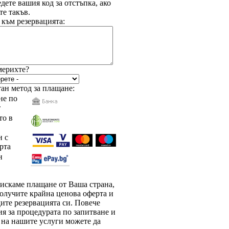
дете вашия код за отстъпка, ако
е такъв.
 към резервацията:
мерихте?
ан метод за плащане:
е по
т
то в
 с
рта
н
зискаме плащане от Ваша страна,
олучите крайна ценова оферта и
ите резервацията си. Повече
я за процедурата по запитване и
 на нашите услуги можете да