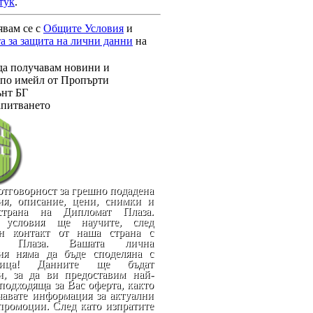
тук
.
явам се с
Общите Условия
и
а за защита на лични данни
на
да получавам новини и
по имейл от Пропърти
нт БГ
апитването
отговорност за грешно подадена
я, описание, цени, снимки и
трана на Дипломат Плаза.
 условия ще научите, след
ен контакт от наша страна с
т Плаза. Вашата лична
ия няма да бъде споделяна с
ица! Данните ще бъдат
и, за да ви предоставим най-
подходяща за Вас оферта, както
чавате информация за актуални
промоции. След като изпратите