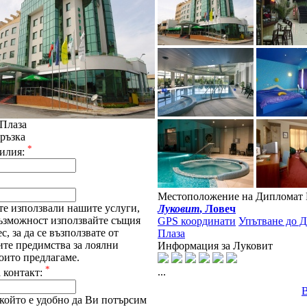
Плаза
ръзка
*
илия:
Местоположение на Дипломат 
те използвали нашите услуги,
Луковит
, Ловеч
възможност използвайте същия
GPS координати
Упътване до 
с, за да се възползвате от
Плаза
ите предимства за лоялни
Информация за Луковит
оито предлагаме.
*
...
 контакт:
който е удобно да Ви потърсим