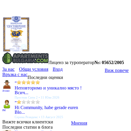
Лиценз за туроператор
№: 05652/2005
За нас
Общи условия
Вход
Виж повече
Връзка с нас
Последни оценки
”
Неповторимо и уникално място !
Атанас
Всич...
Престиж Сити 2 • 11 Юли 2026
”
Hi Community, habe gerade euren
PM
Blo...
Серена Резиденс • 13 Август 2025
Вижте всички клиентски
Мнения
Последни статии в блога