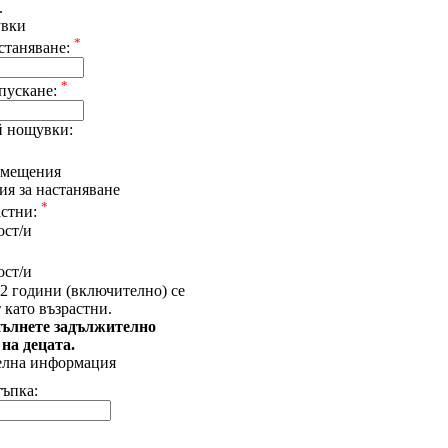
.
увки
*
станяване:
*
апускане:
 нощувки:
омещения
я за настаняване
*
астни:
ост/и
ост/и
2 години (включително) се
 като възрастни.
ълнете задължително
 на децата.
елна информация
тъпка: