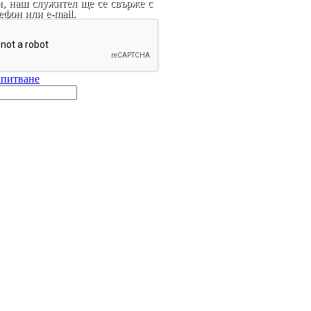
и, наш служител ще се свърже с
ефон или e-mail.
апитване