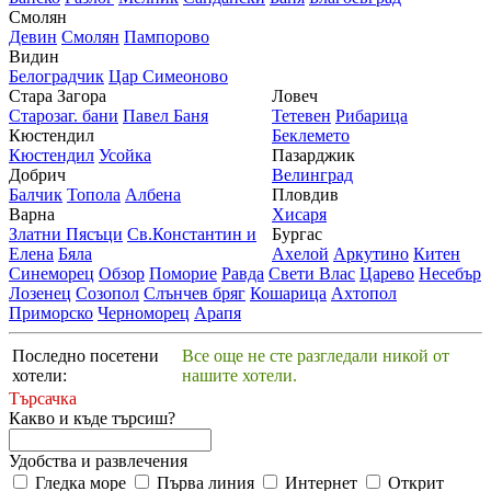
Смолян
Девин
Смолян
Пампорово
Видин
Белоградчик
Цар Симеоново
Стара Загора
Ловеч
Старозаг. бани
Павел Баня
Тетевен
Рибарица
Кюстендил
Беклемето
Кюстендил
Усойка
Пазарджик
Добрич
Велинград
Балчик
Топола
Албена
Пловдив
Варна
Хисаря
Златни Пясъци
Св.Константин и
Бургас
Елена
Бяла
Ахелой
Аркутино
Китен
Синеморец
Обзор
Поморие
Равда
Свети Влас
Царево
Несебър
Лозенец
Созопол
Слънчев бряг
Кошарица
Ахтопол
Приморско
Черноморец
Арапя
Последно посетени
Все още не сте разгледали никой от
хотели:
нашите хотели.
Търсачка
Какво и къде търсиш?
Удобства и развлечения
Гледка море
Първа линия
Интернет
Открит