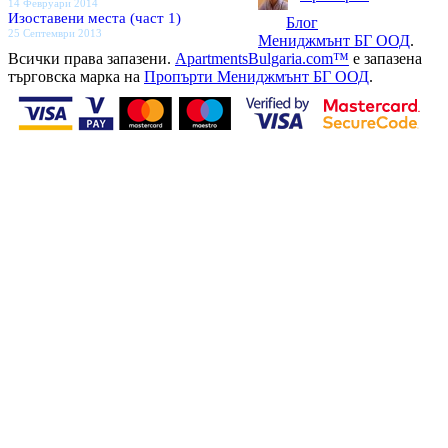
14 Февруари 2014
Изоставени места (част 1)
Блог
25 Септември 2013
Мениджмънт БГ ООД
.
Всички права запазени.
ApartmentsBulgaria.com™
е запазена
търговска марка на
Пропърти Мениджмънт БГ ООД
.