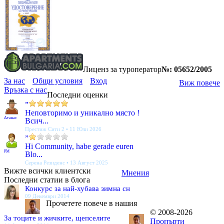
Лиценз за туроператор
№: 05652/2005
За нас
Общи условия
Вход
Виж повече
Връзка с нас
Последни оценки
”
Неповторимо и уникално място !
Атанас
Всич...
Престиж Сити 2 • 11 Юли 2026
”
Hi Community, habe gerade euren
PM
Blo...
Серена Резиденс • 13 Август 2025
Вижте всички клиентски
Мнения
Последни статии в блога
Конкурс за най-хубава зимна сн
09 Декември 2014
Прочетете повече в нашия
© 2008-2026
За тоците и жичките, щепселите
Пропърти