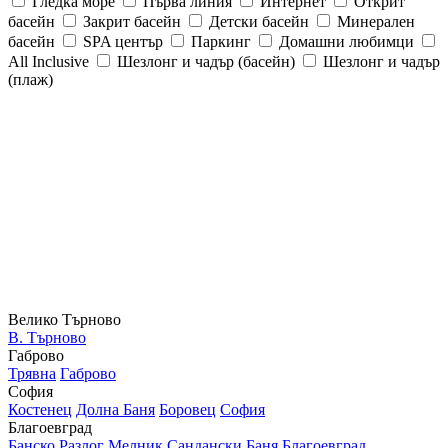
Гледка море
Първа линия
Интернет
Открит
басейн
Закрит басейн
Детски басейн
Минерален
басейн
SPA център
Паркинг
Домашни любимци
All Inclusive
Шезлонг и чадър (басейн)
Шезлонг и чадър
(плаж)
Велико Търново
В. Търново
Габрово
Трявна
Габрово
София
Костенец
Долна Баня
Боровец
София
Благоевград
Банско
Разлог
Мелник
Сандански
Баня
Благоевград