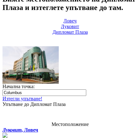
Плаза и изтеглете упътване до там.
Ловеч
Луковит
Дипломат Плаза
Начална точка:
Изтегли упътване!
Упътване до Дипломат Плаза
Местоположение
Луковит
, Ловеч