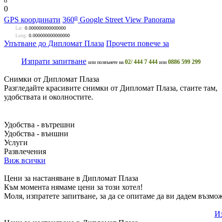
o
0
o
GPS координати
360
Google Street View Panorama
Lat:
0.000000000000000
Long:
0.000000000000000
Упътване до Дипломат Плаза
Прочети повече за
Изпрати запитване
02/ 444 7 444
0886 599 299
или позвънете на
или
Снимки от Дипломат Плаза
Разгледайте красивите снимки от Дипломат Плаза, стаите там,
удобствата и околностите.
Удобства - вътрешни
Удобства - външни
Услуги
Развлечения
Виж всички
Цени за настаняване в Дипломат Плаза
Към момента нямаме цени за този хотел!
Моля, изпратете запитване, за да се опитаме да ви дадем възмо
Из