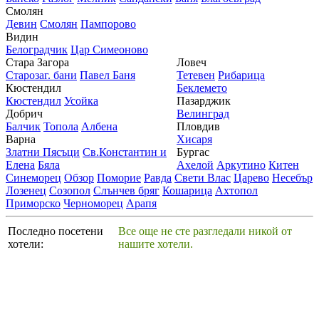
Смолян
Девин
Смолян
Пампорово
Видин
Белоградчик
Цар Симеоново
Стара Загора
Ловеч
Старозаг. бани
Павел Баня
Тетевен
Рибарица
Кюстендил
Беклемето
Кюстендил
Усойка
Пазарджик
Добрич
Велинград
Балчик
Топола
Албена
Пловдив
Варна
Хисаря
Златни Пясъци
Св.Константин и
Бургас
Елена
Бяла
Ахелой
Аркутино
Китен
Синеморец
Обзор
Поморие
Равда
Свети Влас
Царево
Несебър
Лозенец
Созопол
Слънчев бряг
Кошарица
Ахтопол
Приморско
Черноморец
Арапя
Последно посетени
Все още не сте разгледали никой от
хотели:
нашите хотели.