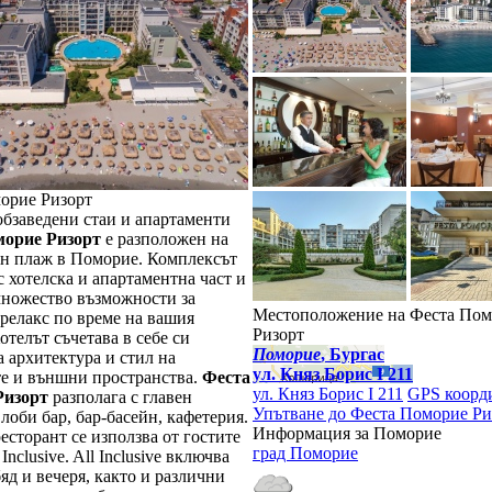
орие Ризорт
обзаведени стаи и апартаменти
морие Ризорт
е разположен на
н плаж в Поморие. Комплексът
с хотелска и апартаментна част и
множество възможности за
Местоположение на Феста Пом
релакс по време на вашия
Ризорт
отелът съчетава в себе си
Поморие
, Бургас
 архитектура и стил на
ул. Княз Борис I 211
е и външни пространства.
Феста
ул. Княз Борис I 211
GPS коорд
Ризорт
разполага с главен
Упътване до Феста Поморие Ри
 лоби бар, бар-басейн, кафетерия.
Информация за Поморие
есторант се използва от гостите
град Поморие
 Inclusive. All Inclusive включва
бяд и вечеря, както и различни