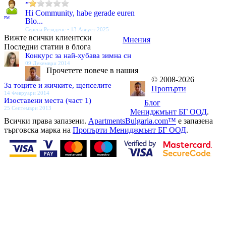
”
Hi Community, habe gerade euren
PM
Blo...
Серена Резиденс • 13 Август 2025
Вижте всички клиентски
Мнения
Последни статии в блога
Конкурс за най-хубава зимна сн
09 Декември 2014
Прочетете повече в нашия
© 2008-2026
За тоците и жичките, щепселите
Пропърти
14 Февруари 2014
Изоставени места (част 1)
Блог
25 Септември 2013
Мениджмънт БГ ООД
.
Всички права запазени.
ApartmentsBulgaria.com™
е запазена
търговска марка на
Пропърти Мениджмънт БГ ООД
.