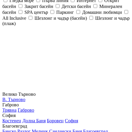
Гледка море
Първа линия
Интернет
Открит
басейн
Закрит басейн
Детски басейн
Минерален
басейн
SPA център
Паркинг
Домашни любимци
All Inclusive
Шезлонг и чадър (басейн)
Шезлонг и чадър
(плаж)
Велико Търново
В. Търново
Габрово
Трявна
Габрово
София
Костенец
Долна Баня
Боровец
София
Благоевград
Банско
Разлог
Мелник
Сандански
Баня
Благоевград