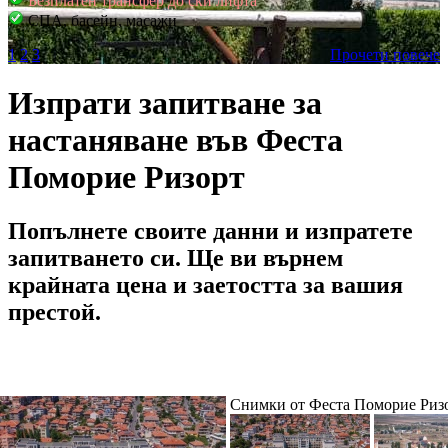
Безплатен трансфер до ски лифта
СПА, басейн, масажи
1
2
3
Прочети повече
Изпрати запитване за
настаняване във Феста
Поморие Ризорт
Попълнете своите данни и изпратете
запитването си. Ще ви върнем
крайната цена и заетостта за вашия
престой.
Снимки от Феста Поморие Риз