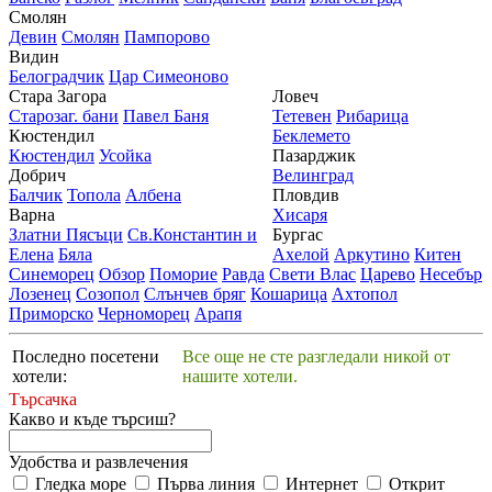
Смолян
Девин
Смолян
Пампорово
Видин
Белоградчик
Цар Симеоново
Стара Загора
Ловеч
Старозаг. бани
Павел Баня
Тетевен
Рибарица
Кюстендил
Беклемето
Кюстендил
Усойка
Пазарджик
Добрич
Велинград
Балчик
Топола
Албена
Пловдив
Варна
Хисаря
Златни Пясъци
Св.Константин и
Бургас
Елена
Бяла
Ахелой
Аркутино
Китен
Синеморец
Обзор
Поморие
Равда
Свети Влас
Царево
Несебър
Лозенец
Созопол
Слънчев бряг
Кошарица
Ахтопол
Приморско
Черноморец
Арапя
Последно посетени
Все още не сте разгледали никой от
хотели:
нашите хотели.
Търсачка
Какво и къде търсиш?
Удобства и развлечения
Гледка море
Първа линия
Интернет
Открит