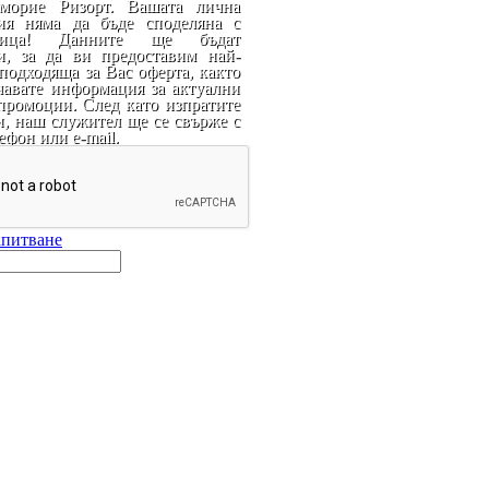
морие Ризорт. Вашата лична
ия няма да бъде споделяна с
ица! Данните ще бъдат
и, за да ви предоставим най-
подходяща за Вас оферта, както
чавате информация за актуални
промоции. След като изпратите
и, наш служител ще се свърже с
ефон или e-mail.
апитване