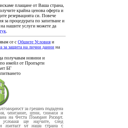
зискаме плащане от Ваша страна,
олучите крайна ценова оферта и
ите резервацията си. Повече
я за процедурата по запитване и
 на нашите услуги можете да
тук
.
явам се с
Общите Условия
и
а за защита на лични данни
на
да получавам новини и
по имейл от Пропърти
нт БГ
апитването
отговорност за грешно подадена
я, описание, цени, снимки и
рана на Феста Поморие Ризорт.
 условия ще научите, след
ен контакт от наша страна с