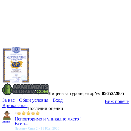
Лиценз за туроператор
№: 05652/2005
За нас
Общи условия
Вход
Виж повече
Връзка с нас
Последни оценки
”
Неповторимо и уникално място !
Атанас
Всич...
Престиж Сити 2 • 11 Юли 2026