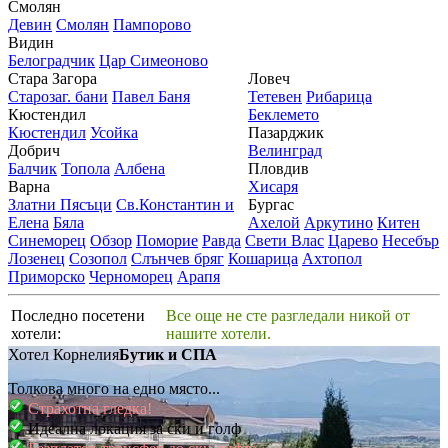
Смолян
Девин
Смолян
Пампорово
Видин
Белоградчик
Цар Симеоново
Стара Загора
Ловеч
Старозаг. бани
Павел Баня
Тетевен
Рибарица
Кюстендил
Беклемето
Кюстендил
Усойка
Пазарджик
Добрич
Велинград
Балчик
Топола
Албена
Пловдив
Варна
Хисаря
Златни Пясъци
Св.Константин и
Бургас
Елена
Бяла
Ахелой
Аркутино
Китен
Синеморец
Обзор
Поморие
Равда
Свети Влас
Царево
Несебър
Лозенец
Созопол
Слънчев бряг
Кошарица
Ахтопол
Приморско
Черноморец
Арапя
Последно посетени
Все още не сте разгледали никой от
хотели:
нашите хотели.
Хотел Корнелия
Бутик и СПА
Толкова много на едно място...
Страхотна гледка!
Идеална локация за ски и голф