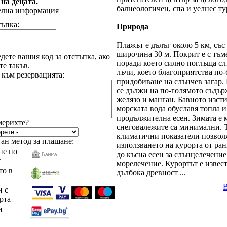
 на децата.
балнеологичен, спа и уелнес ту
елна информация
тъпка:
Природа
Плажът е дълъг около 5 км, със
широчина 30 м. Покрит е с тъм
дете вашия код за отстъпка, ако
поради което силно поглъща с
е такъв.
лъчи, което благоприятства по-
 към резервацията:
придобиване на слънчев загар.
се дължи на по-голямото съдър
желязо и манган. Бавното изст
морската вода обуславя топла и
продължителна есен. Зимата е м
мерихте?
снеговалежите са минимални. 
климатични показатели позвол
ан метод за плащане:
използването на курорта от ра
е по
до късна есен за слънцелечение
т
морелечение. Курортът е извест
то в
дълбока древност ...
 с
рта
н