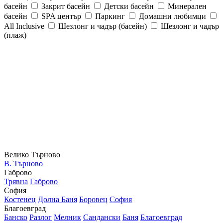
басейн
Закрит басейн
Детски басейн
Минерален
басейн
SPA център
Паркинг
Домашни любимци
All Inclusive
Шезлонг и чадър (басейн)
Шезлонг и чадър
(плаж)
Велико Търново
В. Търново
Габрово
Трявна
Габрово
София
Костенец
Долна Баня
Боровец
София
Благоевград
Банско
Разлог
Мелник
Сандански
Баня
Благоевград