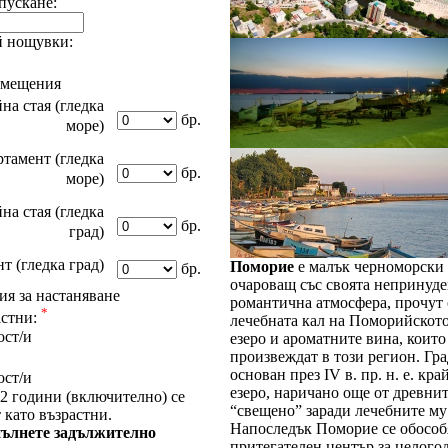
апускане:
 нощувки:
омещения
на стая (гледка
бр.
море)
тамент (гледка
бр.
море)
на стая (гледка
бр.
град)
т (гледка град)
Поморие
е малък черноморски 
бр.
очароващ със своята непринуде
я за настаняване
романтична атмосфера, прочут 
*
астни:
лечебната кал на Поморийскот
ост/и
езеро и ароматните вина, които
произвеждат в този регион. Гра
основан през IV в. пр. н. е. кра
ост/и
езеро, наричано още от древни
2 години (включително) се
“свещено” заради лечебните му
 като възрастни.
Напоследък Поморие се обособ
ълнете задължително
притегателен център за целог