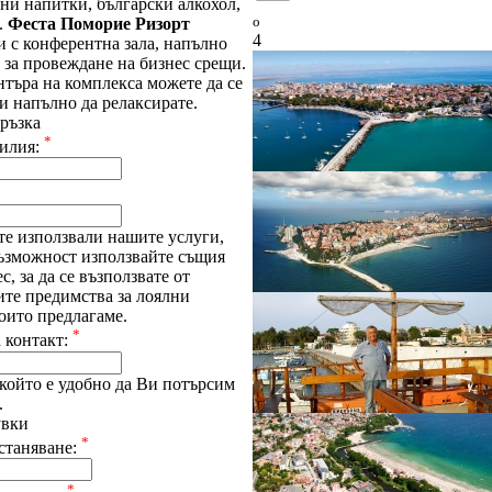
ни напитки, български алкохол,
o
.
Феста Поморие Ризорт
4
и с конферентна зала, напълно
 за провеждане на бизнес срещи.
търa на комплекса можете да се
и напълно да релаксирате.
ръзка
*
илия:
те използвали нашите услуги,
възможност използвайте същия
с, за да се възползвате от
ите предимства за лоялни
оито предлагаме.
*
 контакт:
който е удобно да Ви потърсим
.
увки
*
станяване:
*