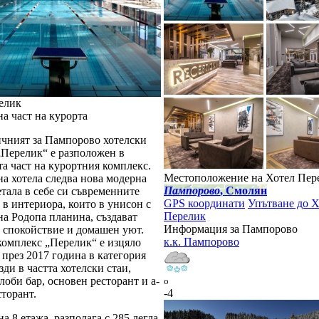
елик
а част на курорта
чният за Пампорово хотелски
„Перелик“ е разположен в
а част на курортния комплекс.
Местоположение на Хотел Пер
а хотела следва нова модерна
Пампорово
, Смолян
тала в себе си съвременните
GPS координати
Упътване до Х
в интериора, които в унисон с
Перелик
на Родопа планина, създават
Информация за Пампорово
а спокойствие и домашен уют.
к.к. Пампорово
комплекс „Перелик“ е изцяло
през 2017 година в категория
зди в частта хотелски стаи,
лоби бар, основен ресторант и а-
o
-4
сторант.
на 8 етажа, разполага с 285 легла