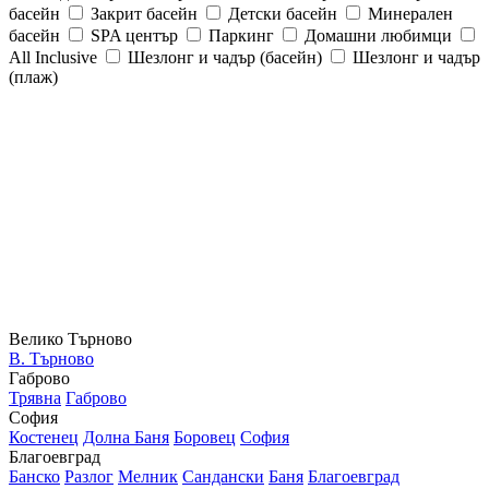
басейн
Закрит басейн
Детски басейн
Минерален
басейн
SPA център
Паркинг
Домашни любимци
All Inclusive
Шезлонг и чадър (басейн)
Шезлонг и чадър
(плаж)
Велико Търново
В. Търново
Габрово
Трявна
Габрово
София
Костенец
Долна Баня
Боровец
София
Благоевград
Банско
Разлог
Мелник
Сандански
Баня
Благоевград