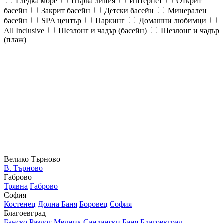
Гледка море
Първа линия
Интернет
Открит
басейн
Закрит басейн
Детски басейн
Минерален
басейн
SPA център
Паркинг
Домашни любимци
All Inclusive
Шезлонг и чадър (басейн)
Шезлонг и чадър
(плаж)
Велико Търново
В. Търново
Габрово
Трявна
Габрово
София
Костенец
Долна Баня
Боровец
София
Благоевград
Банско
Разлог
Мелник
Сандански
Баня
Благоевград