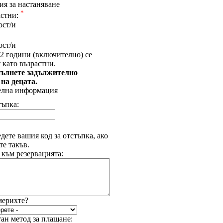
я за настаняване
*
астни:
ост/и
ост/и
2 години (включително) се
 като възрастни.
ълнете задължително
 на децата.
елна информация
тъпка:
дете вашия код за отстъпка, ако
е такъв.
 към резервацията:
мерихте?
ан метод за плащане: