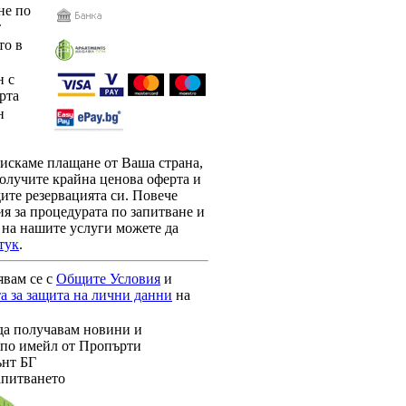
е по
т
то в
 с
рта
н
зискаме плащане от Ваша страна,
олучите крайна ценова оферта и
ите резервацията си. Повече
я за процедурата по запитване и
 на нашите услуги можете да
тук
.
явам се с
Общите Условия
и
а за защита на лични данни
на
да получавам новини и
по имейл от Пропърти
нт БГ
апитването