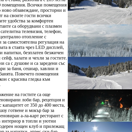
0 помещения. Всички помещения
о ново обзавеждане, просторни и
т на своите гости всички
ите удобства за комфортен
таите са оборудвани с плазмен
 сателитна телевизия, телефон,
 централно отопление с
 за самостоятелна регулация на
ата в стаята чрез LED дисплей,
ли напитки, безплатен безжичен
 сейф, халати и чехли за гостите.
и са с душове и са заредени със
ари за баня, сешоар, хавлии и
 банята. Повечето помещения
кон с красива гледка към
.
ожение на гостите са още
еновирани лоби бар, рецепция и
с капацитет от 350 до 400 места,
 шоу готвене и мокър бар за
еновиран а-ла-карт ресторант с
в интериор в топли и уютни
модерен нощен клуб и прилежащ
ар за напитки, апрес-ски бар,