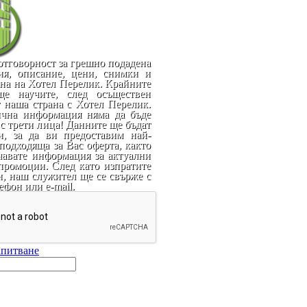
отговорност за грешно подадена
я, описание, цени, снимки и
ана на Хотел Перелик. Крайните
ще научите, след осъществен
т наша страна с Хотел Перелик.
чна информация няма да бъде
с трети лица! Данните ще бъдат
и, за да ви предоставим най-
подходяща за Вас оферта, както
чавате информация за актуални
промоции. След като изпратите
и, наш служител ще се свърже с
ефон или e-mail.
апитване