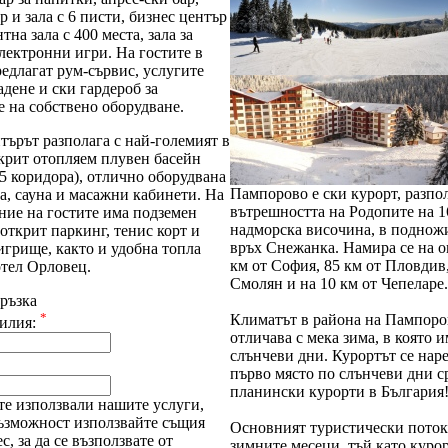
р и зала с 6 писти, бизнес център
тна зала с 400 места, зала за
лектронни игри. На гостите в
редлагат рум-сървис, услугите
адене и ски гардероб за
 на собствено оборудване.
търът разполага с най-големият в
акрит отопляем плувен басейн
5 коридора), отлично оборудвана
Пампорово е ски курорт, разпо
а, сауна и масажни кабинети. На
вътрешността на Родопите на 1
ние на гостите има подземен
надморска височина, в поднож
открит паркинг, тенис корт и
връх Снежанка. Намира се на о
игрище, както и удобна топла
км от София, 85 км от Пловдив,
отел Орловец.
Смолян и на 10 км от Чепеларе.
ръзка
*
Климатът в района на Пампоро
илия:
отличава с мека зима, в която и
слънчеви дни. Курортът се нар
първо място по слънчеви дни с
планински курорти в България
те използвали нашите услуги,
възможност използвайте същия
Основният туристически поток 
с, за да се възползвате от
зимните месеци, тъй като куро