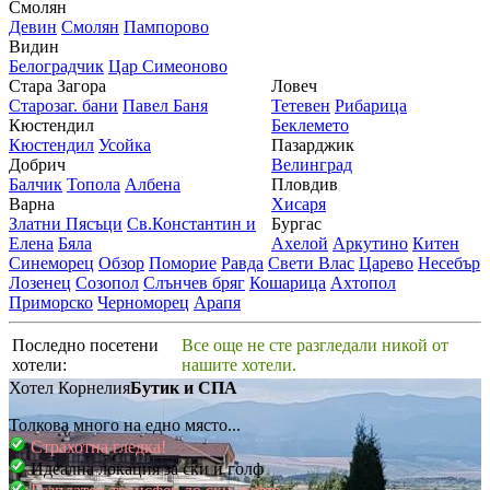
Смолян
Девин
Смолян
Пампорово
Видин
Белоградчик
Цар Симеоново
Стара Загора
Ловеч
Старозаг. бани
Павел Баня
Тетевен
Рибарица
Кюстендил
Беклемето
Кюстендил
Усойка
Пазарджик
Добрич
Велинград
Балчик
Топола
Албена
Пловдив
Варна
Хисаря
Златни Пясъци
Св.Константин и
Бургас
Елена
Бяла
Ахелой
Аркутино
Китен
Синеморец
Обзор
Поморие
Равда
Свети Влас
Царево
Несебър
Лозенец
Созопол
Слънчев бряг
Кошарица
Ахтопол
Приморско
Черноморец
Арапя
Последно посетени
Все още не сте разгледали никой от
хотели:
нашите хотели.
Хотел Корнелия
Бутик и СПА
Толкова много на едно място...
Страхотна гледка!
Идеална локация за ски и голф