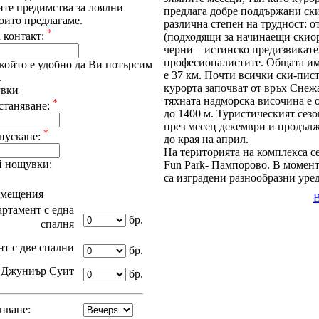
ите предимства за лоялни
предлага добре поддържани ски
оито предлагаме.
различна степен на трудност: о
*
 контакт:
(подходящи за начинаещи скио
черни – истинско предизвикате
професионалистите. Общата и
който е удобно да Ви потърсим
е 37 км. Почти всички ски-пис
.
курорта започват от връх Снеж
увки
тяхната надморска височина е 
*
станяване:
до 1400 м. Туристическият сезо
през месец декември и продъл
*
апускане:
до края на април.
На територията на комплекса с
 нощувки:
Fun Park- Пампорово. В момент
са изградени разнообразни уред
омещения
ртамент с една
бр.
спалня
т с две спални
бр.
Джуниър Суит
бр.
нване: