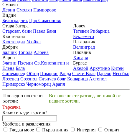
Смолян
Девин
Смолян
Пампорово
Видин
Белоградчик
Цар Симеоново
Стара Загора
Ловеч
Старозаг. бани
Павел Баня
Тетевен
Рибарица
Кюстендил
Беклемето
Кюстендил
Усойка
Пазарджик
Добрич
Велинград
Балчик
Топола
Албена
Пловдив
Варна
Хисаря
Златни Пясъци
Св.Константин и
Бургас
Елена
Бяла
Ахелой
Аркутино
Китен
Синеморец
Обзор
Поморие
Равда
Свети Влас
Царево
Несебър
Лозенец
Созопол
Слънчев бряг
Кошарица
Ахтопол
Приморско
Черноморец
Арапя
Последно посетени
Все още не сте разгледали никой от
хотели:
нашите хотели.
Търсачка
Какво и къде търсиш?
Удобства и развлечения
Гледка море
Първа линия
Интернет
Открит