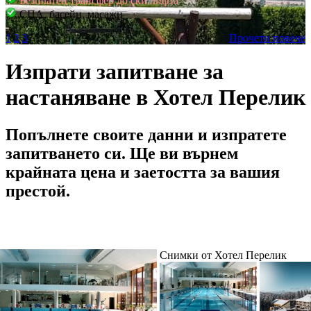
Безплатен трансфер до ски лифта
СПА, басейн, масажи
1
2
3
Прочети повече
Изпрати запитване за
настаняване в Хотел Перелик
Попълнете своите данни и изпратете
запитването си. Ще ви върнем
крайната цена и заетостта за вашия
престой.
Снимки от Хотел Перелик