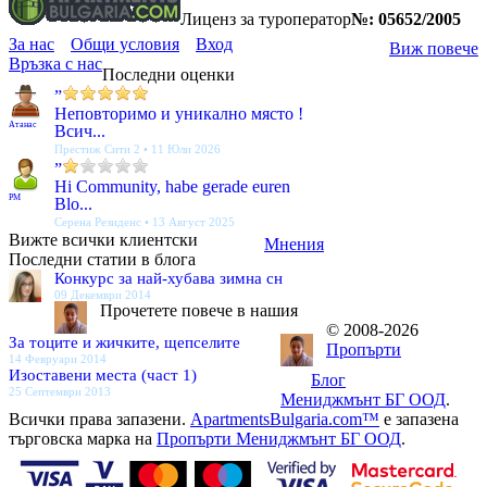
Лиценз за туроператор
№: 05652/2005
За нас
Общи условия
Вход
Виж повече
Връзка с нас
Последни оценки
”
Неповторимо и уникално място !
Атанас
Всич...
Престиж Сити 2 • 11 Юли 2026
”
Hi Community, habe gerade euren
PM
Blo...
Серена Резиденс • 13 Август 2025
Вижте всички клиентски
Мнения
Последни статии в блога
Конкурс за най-хубава зимна сн
09 Декември 2014
Прочетете повече в нашия
© 2008-2026
За тоците и жичките, щепселите
Пропърти
14 Февруари 2014
Изоставени места (част 1)
Блог
25 Септември 2013
Мениджмънт БГ ООД
.
Всички права запазени.
ApartmentsBulgaria.com™
е запазена
търговска марка на
Пропърти Мениджмънт БГ ООД
.