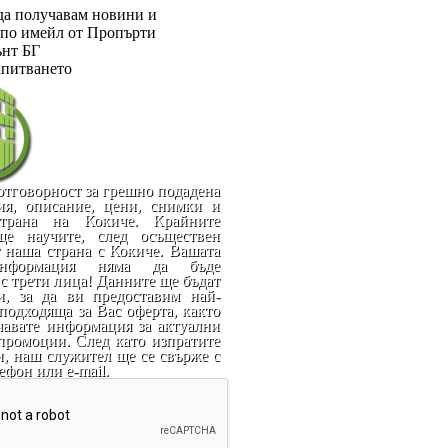
да получавам новини и
по имейл от Пропърти
нт БГ
апитването
отговорност за грешно подадена
я, описание, цени, снимки и
трана на Кокиче. Крайните
ще научите, след осъществен
т наша страна с Кокиче. Вашата
нформация няма да бъде
с трети лица! Данните ще бъдат
и, за да ви предоставим най-
подходяща за Вас оферта, както
чавате информация за актуални
промоции. След като изпратите
и, наш служител ще се свърже с
ефон или e-mail.