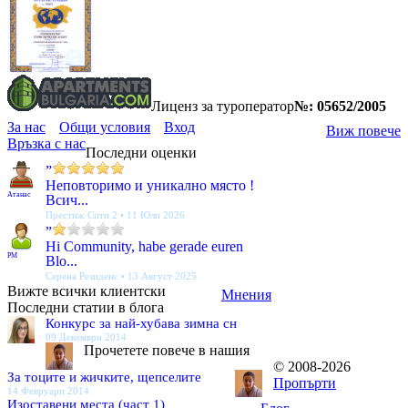
Лиценз за туроператор
№: 05652/2005
За нас
Общи условия
Вход
Виж повече
Връзка с нас
Последни оценки
”
Неповторимо и уникално място !
Атанас
Всич...
Престиж Сити 2 • 11 Юли 2026
”
Hi Community, habe gerade euren
PM
Blo...
Серена Резиденс • 13 Август 2025
Вижте всички клиентски
Мнения
Последни статии в блога
Конкурс за най-хубава зимна сн
09 Декември 2014
Прочетете повече в нашия
© 2008-2026
За тоците и жичките, щепселите
Пропърти
14 Февруари 2014
Изоставени места (част 1)