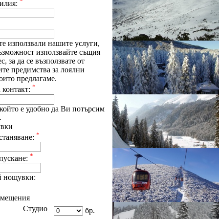
*
илия:
те използвали нашите услуги,
възможност използвайте същия
с, за да се възползвате от
ите предимства за лоялни
оито предлагаме.
*
 контакт:
който е удобно да Ви потърсим
.
увки
*
станяване:
*
апускане:
 нощувки:
омещения
Студио
бр.