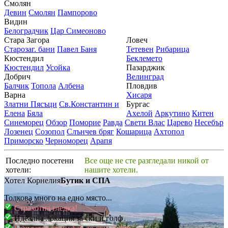
Смолян
Девин
Смолян
Пампорово
Видин
Белоградчик
Цар Симеоново
Стара Загора
Ловеч
Старозаг. бани
Павел Баня
Тетевен
Рибарица
Кюстендил
Беклемето
Кюстендил
Усойка
Пазарджик
Добрич
Велинград
Балчик
Топола
Албена
Пловдив
Варна
Хисаря
Златни Пясъци
Св.Константин и
Бургас
Елена
Бяла
Ахелой
Аркутино
Китен
Синеморец
Обзор
Поморие
Равда
Свети Влас
Царево
Несебър
Лозенец
Созопол
Слънчев бряг
Кошарица
Ахтопол
Приморско
Черноморец
Арапя
Последно посетени
Все още не сте разгледали никой от
хотели:
нашите хотели.
Хотел Корнелия
Бутик и СПА
Толкова много на едно място...
Страхотна гледка!
Идеална локация за ски и голф