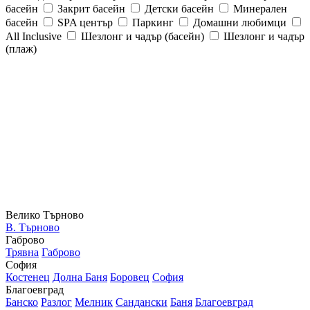
басейн
Закрит басейн
Детски басейн
Минерален
басейн
SPA център
Паркинг
Домашни любимци
All Inclusive
Шезлонг и чадър (басейн)
Шезлонг и чадър
(плаж)
Велико Търново
В. Търново
Габрово
Трявна
Габрово
София
Костенец
Долна Баня
Боровец
София
Благоевград
Банско
Разлог
Мелник
Сандански
Баня
Благоевград