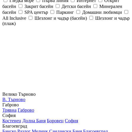
Гледка море
Първа линия
Интернет
Открит
басейн
Закрит басейн
Детски басейн
Минерален
басейн
SPA център
Паркинг
Домашни любимци
All Inclusive
Шезлонг и чадър (басейн)
Шезлонг и чадър
(плаж)
Велико Търново
В. Търново
Габрово
Трявна
Габрово
София
Костенец
Долна Баня
Боровец
София
Благоевград
Банско
Разлог
Мелник
Сандански
Баня
Благоевград