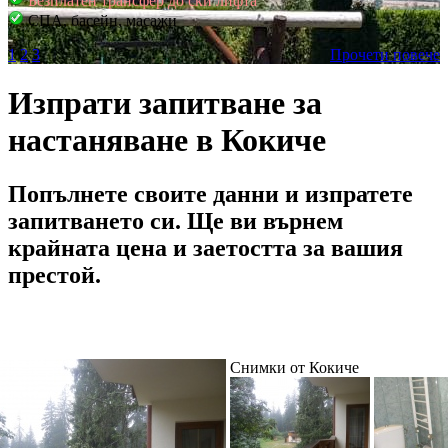
Безплатен трансфер до ски лифта
СПА, басейн, масажи
1
2
3
Прочети повече
Изпрати запитване за
настаняване в Кокиче
Попълнете своите данни и изпратете
запитването си. Ще ви върнем
крайната цена и заетостта за вашия
престой.
Снимки от Кокиче