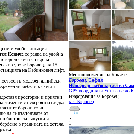
цени и удобна локация
тел Кокиче
се радва на удобна
 историческия център на
 ски курорт Боровец, на 15
 станцията на Кабинковия лифт.
Местоположение на Кокиче
Боровец
, София
 построен в модерен алпийски
Непосредствено зад хотел Са
ъвременни мебели в светли
GPS координати
Упътване до 
Информация за Боровец
едоставя просторни и приятни
к.к. Боровец
партаменти с невероятна гледка
зелените борови гори.
о да се възползвате от
o
но бистро със закуски и
1
барбекю в градината на хотела.
ръзка