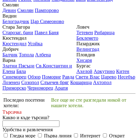
Смолян
Девин
Смолян
Пампорово
Видин
Белоградчик
Цар Симеоново
Стара Загора
Ловеч
Старозаг. бани
Павел Баня
Тетевен
Рибарица
Кюстендил
Беклемето
Кюстендил
Усойка
Пазарджик
Добрич
Велинград
Балчик
Топола
Албена
Пловдив
Варна
Хисаря
Златни Пясъци
Св.Константин и
Бургас
Елена
Бяла
Ахелой
Аркутино
Китен
Синеморец
Обзор
Поморие
Равда
Свети Влас
Царево
Несебър
Лозенец
Созопол
Слънчев бряг
Кошарица
Ахтопол
Приморско
Черноморец
Арапя
Последно посетени
Все още не сте разгледали никой от
хотели:
нашите хотели.
Търсачка
Какво и къде търсиш?
Удобства и развлечения
Гледка море
Първа линия
Интернет
Открит