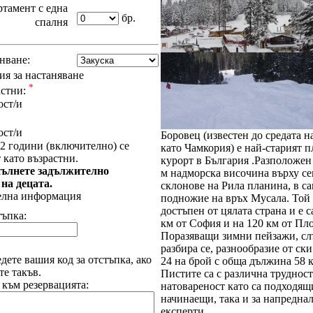
тамент с една
бр.
спалня
нване:
я за настаняване
*
астни:
ост/и
ост/и
Боровец (известен до средата н
2 години (включително) се
като Чамкория) е най-старият 
 като възрастни.
курорт в България .Разположен 
ълнете задължително
м надморска височина върху с
 на децата.
склонове на Рила планина, в с
елна информация
подножие на връх Мусала. Той 
достъпен от цялата страна и е с
тъпка:
км от София и на 120 км от Пл
Поразяващи зимни пейзажи, сл
разбира се, разнообразие от ски
дете вашия код за отстъпка, ако
24 на брой с обща дължина 58 
е такъв.
Пистите са с различна трудност
 към резервацията:
натовареност като са подходящи
начинаещи, така и за напредна
експерти.