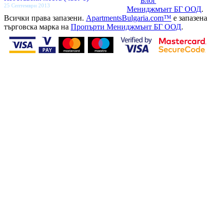
Блог
25 Септември 2013
Мениджмънт БГ ООД
.
Всички права запазени.
ApartmentsBulgaria.com™
е запазена
търговска марка на
Пропърти Мениджмънт БГ ООД
.