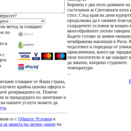
Боровец е два пъти домакин на
състезания за Световната купа
стил. След края на деня курорт
мерихте?
продължава да е оживен благод
създадените условия за нощно 
ан метод за плащане:
многобройните уютни таверни 
е по
Бъдете готови за зимни емоции
т
незабравима ваканция в Рила. 
то в
подготвил и поредица от уник
приключения, които ще зарадва
 с
свои посетители и ще накарат 
рта
да закипи, въпреки студените
н
температури.
...
зискаме плащане от Ваша страна,
олучите крайна ценова оферта и
ите резервацията си. Повече
я за процедурата по запитване и
 на нашите услуги можете да
тук
.
явам се с
Общите Условия
и
а за защита на лични данни
на