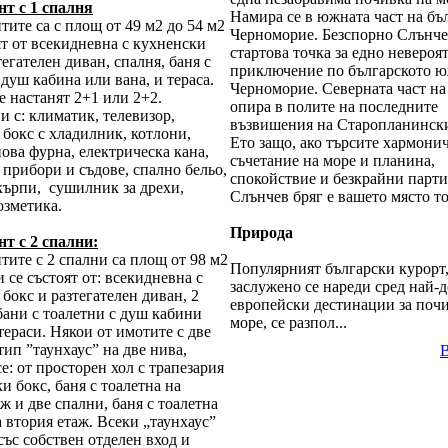
т с 1 спалня
Намира се в южната част на бъ
ите са с площ от 49 м2 до 54 м2
Черноморие. Безспорно Слънче
ят от всекидневна с кухненски
стартова точка за едно невероя
тегателен диван, спалня, баня с
приключение по българското 
 душ кабина или вана, и тераса.
Черноморие. Северната част на
е настанят 2+1 или 2+2.
опира в полите на последните
 с: климатик, телевизор,
възвишения на Старопланински
бокс с хладилник, котлони,
Ето защо, ако търсите хармони
ова фурна, електрическа кана,
съчетание на море и планина,
прибори и съдове, спално бельо,
спокойствие и безкрайни парти
кърпи, сушилник за дрехи,
Слънчев бряг е вашето място то
озметика.
Природа
т с 2 спални:
ите с 2 спални са площ от 98 м2
Популярният български курорт,
и се състоят от: всекидневна с
заслужено се нареди сред най-
бокс и разтегателен диван, 2
европейски дестинации за почи
бани с тоалетни с душ кабини
море, се разпол...
тераси. Някои от имотите с две
тип ”таунхаус” на две нива,
е: от просторен хол с трапезария
и бокс, баня с тоалетна на
ж и две спални, баня с тоалетна
а втория етаж. Всеки „таунхаус”
със собствен отделен вход и