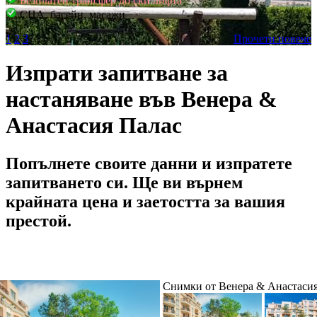
Безплатен трансфер до ски лифта
СПА, басейн, масажи
1
2
3
Прочети повече
Изпрати запитване за
настаняване във Венера &
Анастасия Палас
Попълнете своите данни и изпратете
запитването си. Ще ви върнем
крайната цена и заетостта за вашия
престой.
Снимки от Венера & Анастаси