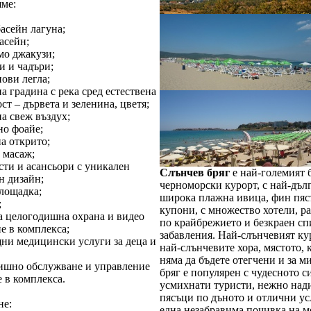
яме:
асейн лагуна;
асейн;
мо джакузи;
и и чадъри;
ови легла;
а градина с река сред естествена
ст – дървета и зеленина, цветя;
а свеж въздух;
но фоайе;
а открито;
 масаж;
сти и асансьори с уникален
Слънчев бряг
е най-големият 
н дизайн;
черноморски курорт, с най-дълг
площадка;
широка плажна ивица, фин пяс
;
купони, с множество хотели, р
ва целогодишна охрана и видео
по крайбрежието и безкраен сп
е в комплекса;
забавления. Най-слънчевият ку
ни медицински услуги за деца и
най-слънчевите хора, мястото, 
няма да бъдете отегчени и за м
ишно обслужване и управление
бряг е популярен с чудесното с
 в комплекса.
усмихнати туристи, нежно над
пясъци по дъното и отлични ус
не:
една незабравима почивка на м