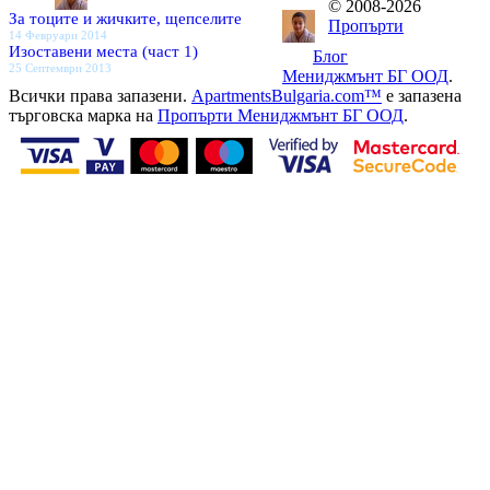
© 2008-2026
За тоците и жичките, щепселите
Пропърти
14 Февруари 2014
Изоставени места (част 1)
Блог
25 Септември 2013
Мениджмънт БГ ООД
.
Всички права запазени.
ApartmentsBulgaria.com™
е запазена
търговска марка на
Пропърти Мениджмънт БГ ООД
.