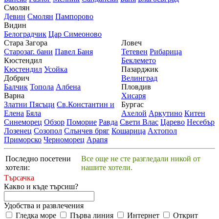
Смолян
Девин
Смолян
Пампорово
Видин
Белоградчик
Цар Симеоново
Стара Загора
Ловеч
Старозаг. бани
Павел Баня
Тетевен
Рибарица
Кюстендил
Беклемето
Кюстендил
Усойка
Пазарджик
Добрич
Велинград
Балчик
Топола
Албена
Пловдив
Варна
Хисаря
Златни Пясъци
Св.Константин и
Бургас
Елена
Бяла
Ахелой
Аркутино
Китен
Синеморец
Обзор
Поморие
Равда
Свети Влас
Царево
Несебър
Лозенец
Созопол
Слънчев бряг
Кошарица
Ахтопол
Приморско
Черноморец
Арапя
Последно посетени
Все още не сте разгледали никой от
хотели:
нашите хотели.
Търсачка
Какво и къде търсиш?
Удобства и развлечения
Гледка море
Първа линия
Интернет
Открит