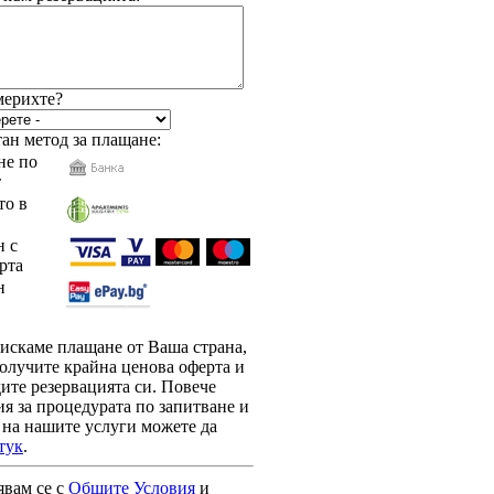
мерихте?
ан метод за плащане:
е по
т
то в
 с
рта
н
зискаме плащане от Ваша страна,
олучите крайна ценова оферта и
ите резервацията си. Повече
я за процедурата по запитване и
 на нашите услуги можете да
тук
.
явам се с
Общите Условия
и