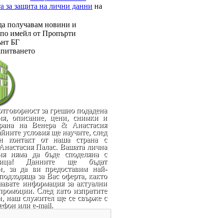
а за защита на лични данни
на
да получавам новини и
по имейл от Пропърти
нт БГ
апитването
отговорност за грешно подадена
я, описание, цени, снимки и
трана на Венера & Анастасия
йните условия ще научите, след
ен контакт от наша страна с
Анастасия Палас. Вашата лична
ия няма да бъде споделяна с
ица! Данните ще бъдат
и, за да ви предоставим най-
подходяща за Вас оферта, както
чавате информация за актуални
промоции. След като изпратите
и, наш служител ще се свърже с
ефон или e-mail.