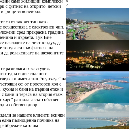
o
ожени само жилищни комплекси
4
рк с фитнес на открито, детски
 игрище за волейбол.
е са от закрит тип като
е осъществява с електронен чип.
оложени сред прекрасна градина
ленина и дървета. Тук Вие
се насладите на чист въздух, да
 тонуса си във фитнеса на
и да релаксирате на шезлонгите
е разполагат със студия,
и с една и две спални с
гледка и имоти тип ”таунхаус” на
състоящи се: от просторен хол с
, кухня и баня на първия етаж и
 с бани и тераса на втория етаж.
нхаус” разполага със собствен
од и собствен двор.
ъздали за нашите клиенти всички
а една пълноценна почивка на
крайбрежие като им