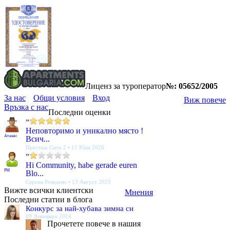
Лиценз за туроператор
№: 05652/2005
За нас
Общи условия
Вход
Виж повече
Връзка с нас
Последни оценки
”
Неповторимо и уникално място !
Атанас
Всич...
Престиж Сити 2 • 11 Юли 2026
”
Hi Community, habe gerade euren
PM
Blo...
Серена Резиденс • 13 Август 2025
Вижте всички клиентски
Мнения
Последни статии в блога
Конкурс за най-хубава зимна сн
09 Декември 2014
Прочетете повече в нашия