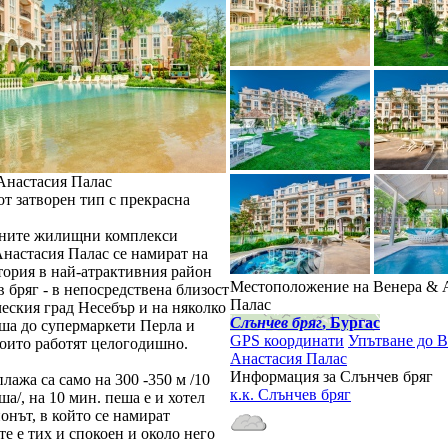
Анастасия Палас
т затворен тип с прекрасна
ните жилищни комплекси
Анастасия Палас се намират на
тория в най-атрактивния район
Местоположение на Венера & 
 бряг - в непосредствена близост
Палас
еския град Несебър и на няколко
Слънчев бряг
, Бургас
ша до супермаркети Перла и
GPS координати
Упътване до 
които работят целогодишно.
Анастасия Палас
Информация за Слънчев бряг
лажа са само на 300 -350 м /10
к.к. Слънчев бряг
а/, на 10 мин. пеша е и хотел
онът, в който се намират
е е тих и спокоен и около него