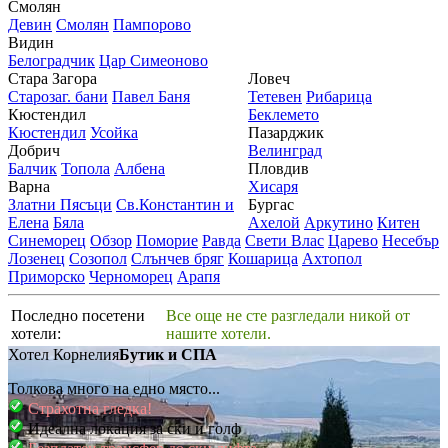
Смолян
Девин
Смолян
Пампорово
Видин
Белоградчик
Цар Симеоново
Стара Загора
Ловеч
Старозаг. бани
Павел Баня
Тетевен
Рибарица
Кюстендил
Беклемето
Кюстендил
Усойка
Пазарджик
Добрич
Велинград
Балчик
Топола
Албена
Пловдив
Варна
Хисаря
Златни Пясъци
Св.Константин и
Бургас
Елена
Бяла
Ахелой
Аркутино
Китен
Синеморец
Обзор
Поморие
Равда
Свети Влас
Царево
Несебър
Лозенец
Созопол
Слънчев бряг
Кошарица
Ахтопол
Приморско
Черноморец
Арапя
Последно посетени
Все още не сте разгледали никой от
хотели:
нашите хотели.
Хотел Корнелия
Бутик и СПА
Толкова много на едно място...
Страхотна гледка!
Идеална локация за ски и голф