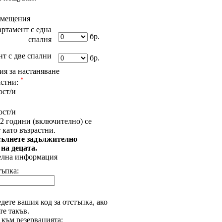
омещения
ртамент с една
бр.
спалня
т с две спални
бр.
я за настаняване
*
астни:
ост/и
ост/и
2 години (включително) се
 като възрастни.
ълнете задължително
 на децата.
елна информация
тъпка:
дете вашия код за отстъпка, ако
е такъв.
 към резервацията: