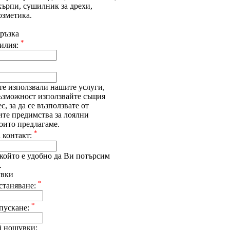
кърпи, сушилник за дрехи,
озметика.
ръзка
*
илия:
те използвали нашите услуги,
възможност използвайте същия
с, за да се възползвате от
ите предимства за лоялни
оито предлагаме.
*
 контакт:
който е удобно да Ви потърсим
.
увки
*
станяване:
*
апускане:
 нощувки: