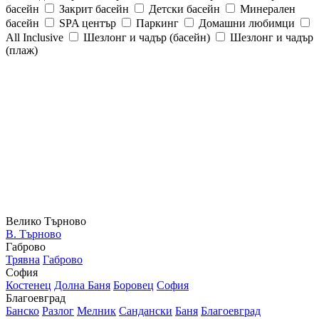
басейн
Закрит басейн
Детски басейн
Минерален
басейн
SPA център
Паркинг
Домашни любимци
All Inclusive
Шезлонг и чадър (басейн)
Шезлонг и чадър
(плаж)
Велико Търново
В. Търново
Габрово
Трявна
Габрово
София
Костенец
Долна Баня
Боровец
София
Благоевград
Банско
Разлог
Мелник
Сандански
Баня
Благоевград