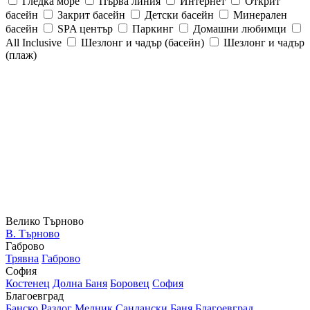
Гледка море
Първа линия
Интернет
Открит
басейн
Закрит басейн
Детски басейн
Минерален
басейн
SPA център
Паркинг
Домашни любимци
All Inclusive
Шезлонг и чадър (басейн)
Шезлонг и чадър
(плаж)
Велико Търново
В. Търново
Габрово
Трявна
Габрово
София
Костенец
Долна Баня
Боровец
София
Благоевград
Банско
Разлог
Мелник
Сандански
Баня
Благоевград