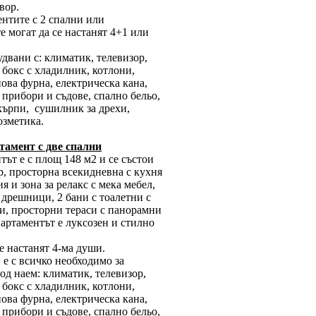
вор.
нтите с 2 спални или
е могат да се настанят 4+1 или
удвани с: климатик, телевизор,
бокс с хладилник, котлони,
ова фурна, електрическа кана,
прибори и съдове, спално бельо,
кърпи, сушилник за дрехи,
озметика.
амент с две спални
ът е с площ 148 м2 и се състои
р, просторна всекидневна с кухня
ия и зона за релакс с мека мебел,
 дрешници, 2 бани с тоалетни с
и, просторни тераси с панорамни
артаментът е луксозен и стилно
е настанят 4-ма души.
е с всичко необходимо за
од наем: климатик, телевизор,
бокс с хладилник, котлони,
ова фурна, електрическа кана,
прибори и съдове, спално бельо,