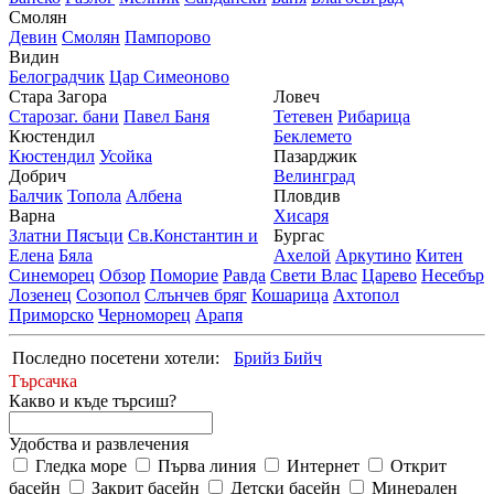
Смолян
Девин
Смолян
Пампорово
Видин
Белоградчик
Цар Симеоново
Стара Загора
Ловеч
Старозаг. бани
Павел Баня
Тетевен
Рибарица
Кюстендил
Беклемето
Кюстендил
Усойка
Пазарджик
Добрич
Велинград
Балчик
Топола
Албена
Пловдив
Варна
Хисаря
Златни Пясъци
Св.Константин и
Бургас
Елена
Бяла
Ахелой
Аркутино
Китен
Синеморец
Обзор
Поморие
Равда
Свети Влас
Царево
Несебър
Лозенец
Созопол
Слънчев бряг
Кошарица
Ахтопол
Приморско
Черноморец
Арапя
Последно посетени хотели:
Брийз Бийч
Търсачка
Какво и къде търсиш?
Удобства и развлечения
Гледка море
Първа линия
Интернет
Открит
басейн
Закрит басейн
Детски басейн
Минерален