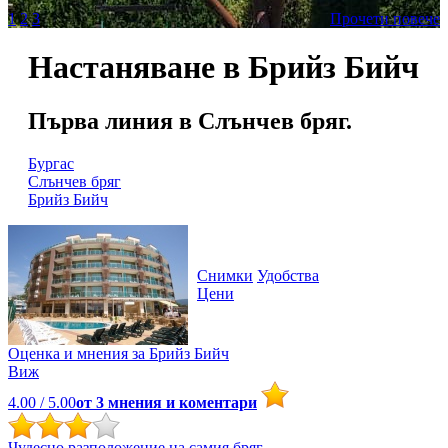
1
2
3
Прочети повече
Настаняване в Брийз Бийч
Първа линия в Слънчев бряг.
Бургас
Слънчев бряг
Брийз Бийч
Снимки
Удобства
Цени
Оценка и мнения за
Брийз Бийч
Виж
4.00
/ 5.00
от
3
мнения и коментари
Чудесно разположение на самия бряг.