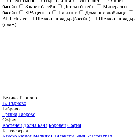
Гледка море
Първа линия
Интернет
Открит
басейн
Закрит басейн
Детски басейн
Минерален
басейн
SPA център
Паркинг
Домашни любимци
All Inclusive
Шезлонг и чадър (басейн)
Шезлонг и чадър
(плаж)
Велико Търново
В. Търново
Габрово
Трявна
Габрово
София
Костенец
Долна Баня
Боровец
София
Благоевград
Банско
Разлог
Мелник
Сандански
Баня
Благоевград