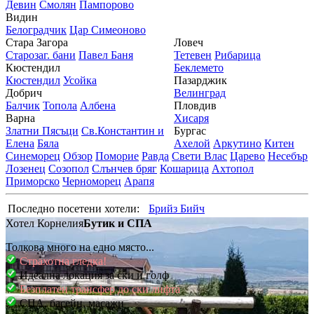
Девин
Смолян
Пампорово
Видин
Белоградчик
Цар Симеоново
Стара Загора
Ловеч
Старозаг. бани
Павел Баня
Тетевен
Рибарица
Кюстендил
Беклемето
Кюстендил
Усойка
Пазарджик
Добрич
Велинград
Балчик
Топола
Албена
Пловдив
Варна
Хисаря
Златни Пясъци
Св.Константин и
Бургас
Елена
Бяла
Ахелой
Аркутино
Китен
Синеморец
Обзор
Поморие
Равда
Свети Влас
Царево
Несебър
Лозенец
Созопол
Слънчев бряг
Кошарица
Ахтопол
Приморско
Черноморец
Арапя
Последно посетени хотели:
Брийз Бийч
Хотел Корнелия
Бутик и СПА
Толкова много на едно място...
Страхотна гледка!
Идеална локация за ски и голф
Безплатен трансфер до ски лифта
СПА, басейн, масажи