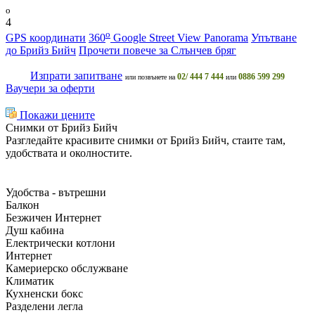
o
4
o
GPS координати
360
Google Street View Panorama
Упътване
до Брийз Бийч
Прочети повече за Слънчев бряг
Изпрати запитване
02/ 444 7 444
0886 599 299
или позвънете на
или
Ваучери за оферти
Покажи цените
Снимки от Брийз Бийч
Разгледайте красивите снимки от Брийз Бийч, стаите там,
удобствата и околностите.
Удобства - вътрешни
Балкон
Безжичен Интернет
Душ кабина
Електрически котлони
Интернет
Камериерско обслужване
Климатик
Кухненски бокс
Разделени легла