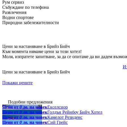
Рум сервиз
Събуждане по телефона
Развлечения
Водни спортове
Природни забележителности
Цени за настаняване в Брийз Бийч
Към момента нямаме цени за този хотел!
Моля, изпратете запитване, за да се опитаме да ви дадем възмо
Из
Цени за настаняване в Брийз Бийч
Покажи цените
Подобни предложения
Цени от
0 лв.
на човек
Екселсиор
Цени от
0 лв.
на човек
Голдън Рейнбоу Бийч Хотел
Цени от
0 лв.
на човек
Камелот Резиденс
Цени от
0 лв.
на човек
Сий Грейс