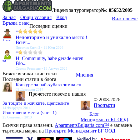
Лиценз за туроператор
№: 05652/2005
За нас
Общи условия
Вход
Виж повече
Връзка с нас
Последни оценки
”
Неповторимо и уникално място !
Атанас
Всич...
Престиж Сити 2 • 11 Юли 2026
”
Hi Community, habe gerade euren
PM
Blo...
Серена Резиденс • 13 Август 2025
Вижте всички клиентски
Мнения
Последни статии в блога
Конкурс за най-хубава зимна сн
09 Декември 2014
Прочетете повече в нашия
© 2008-2026
За тоците и жичките, щепселите
Пропърти
14 Февруари 2014
Изоставени места (част 1)
Блог
25 Септември 2013
Мениджмънт БГ ООД
.
Всички права запазени.
ApartmentsBulgaria.com™
е запазена
търговска марка на
Пропърти Мениджмънт БГ ООД
.