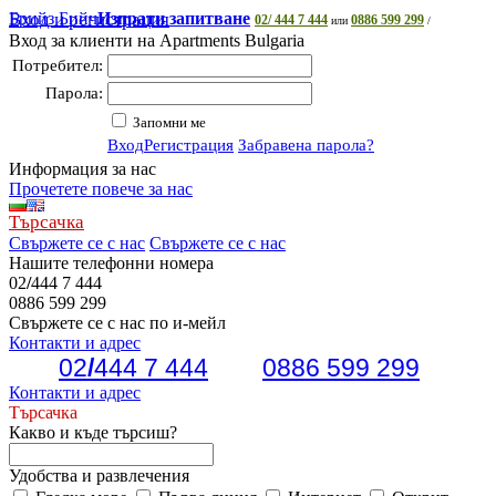
Брийз Бийч
Вход и регистрация
Изпрати запитване
02/ 444 7 444
0886 599 299
или
/
Вход за клиенти на Apartments Bulgaria
Потребител:
Парола:
Запомни ме
Вход
Регистрация
Забравена парола?
Информация за нас
Прочетете повече за нас
Търсачка
Свържете се с нас
Свържете се с нас
Нашите телефонни номера
02
/
444 7 444
0886 599 299
Свържете се с нас по и-мейл
Контакти и адрес
02
/
444 7 444
0886 599 299
Контакти и адрес
Търсачка
Какво и къде търсиш?
Удобства и развлечения