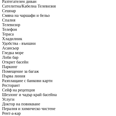
Разтегателен диван
Сателитна/Кабелна Телевизия
Сешоар
Смяна на чаршафи и бельо
Спалня
Телевизор
Телефон
Тераса
Хладилник
Удобства - външни
Асансьор
Гледка море
Лоби бар
Открит басейн
Паркинг
Помещение за багаж
Първа линия
Разплащане с банкови карти
Ресторант
Сейф на рецепция
Шезлонг и чадър край басейна
Услуги
Доктор на повикване
Пералня и химическо чистене
Рент-а-кар