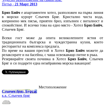
Петър ·
21 Март 2013
Бриз Бийч
е апартаментен хотел, разположен на първа линия
в морски курорт Слънчев Бряг. Кристално чиста вода,
копринено мек пясък, приятен бриз, изпълнен с виталност и
спокойствие. И всичко това на едно място - Хотел
Бриз Бийч
,
Слънчев Бряг.
Всеки гост може да опита великолепните ястия от
традиционната българска и чуждестранна кухня, които
ресторантът на комплекса предлага.
По време на вашия престой в Хотел
Бриз Бийч
можете да
релаксирате и на басейна, с чаша освежаващо питие в ръка.
Резервирайте своята почивка в Хотел
Бриз Бийч
, Слънчев
Бряг и си подарете една незабравима морска ваканция!
Местоположение
Слънчев бряг
, Бургас
к.к. Слънчев бряг