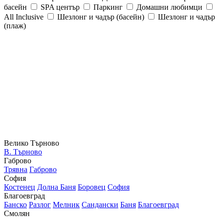
басейн
SPA център
Паркинг
Домашни любимци
All Inclusive
Шезлонг и чадър (басейн)
Шезлонг и чадър
(плаж)
Велико Търново
В. Търново
Габрово
Трявна
Габрово
София
Костенец
Долна Баня
Боровец
София
Благоевград
Банско
Разлог
Мелник
Сандански
Баня
Благоевград
Смолян