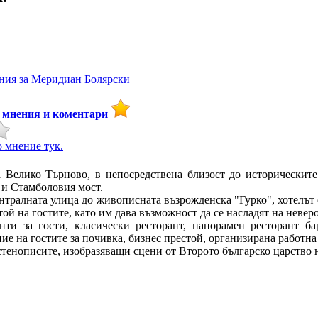
ния за
Меридиан Болярски
мнения и коментари
 мнение тук.
Велико Търново, в непосредствена близост до историческите 
 и Стамболовия мост.
ентралната улица до живописната възрожденска "Гурко", хотелът 
ой на гостите, като им дава възможност да се насладят на невер
нти за гости, класически ресторант, панорамен ресторант ба
ие на гостите за почивка, бизнес престой, организирана работна
стенописите, изобразяващи сцени от Второто българско царство н