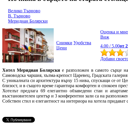
Велико Търново
В. Търново
Меридиан Болярски
Оценка и мне
Виж
Снимки
Удобства
4.00
/ 5.00
от
2
Цени
Добави своето
Хотел Меридиан Болярски
e разположен в самото сърце на 
Самоводска чаршия, хълма-крепост Царевец, Градската галерия
С уникалната си архитектура върху 15 нива, спускащи се от Ц
близост, и в същото време гарантира комфортен и спокоен прест
Хотелът предлага 69 елегантно обзаведени стаи и апартаме
възстановителен център и 3 конферентни зали са на разположен
Собствен стил и елегантност на интериора на хотела придават 