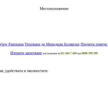
Местоположение
 View Panorama
Упътване до Меридиан Болярски
Прочети повече 
Изпрати запитване
02/ 444 7 444
0886 599 299
или позвънете на
или
м, удобствата и околностите.