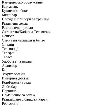
Камериерско обслужване
Климатик
Кухненски бокс
Минибар
Посуда и прибори за хранене
Разделени легла
Разтегателен диван
Сателитна/Кабелна Телевизия
Сешоар
Смяна на чаршафи и бельо
Спалня
Телевизор
Телефон
Тераса
Удобства - външни
Асансьор
Бар
Закрит басейн
Интернет достъп
Конферентна зала
Лоби бар
Паркинг
Помещение за багаж
Разплащане с банкови карти
Ресторант