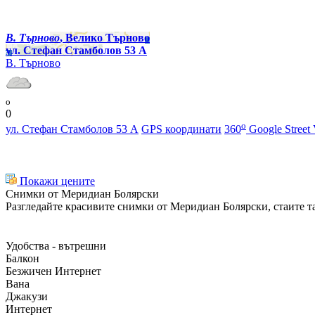
В. Търново
, Велико Търново
ул. Стефан Стамболов 53 А
В. Търново
o
0
o
ул. Стефан Стамболов 53 А
GPS координати
360
Google Street
Покажи цените
Снимки от Меридиан Болярски
Разгледайте красивите снимки от Меридиан Болярски, стаите та
Удобства - вътрешни
Балкон
Безжичен Интернет
Вана
Джакузи
Интернет