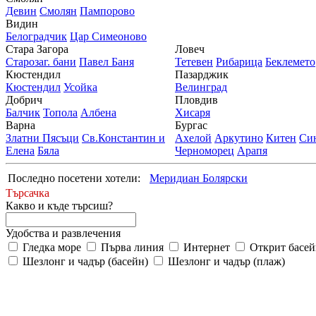
Девин
Смолян
Пампорово
Видин
Белоградчик
Цар Симеоново
Стара Загора
Ловеч
Старозаг. бани
Павел Баня
Тетевен
Рибарица
Беклемето
Кюстендил
Пазарджик
Кюстендил
Усойка
Велинград
Добрич
Пловдив
Балчик
Топола
Албена
Хисаря
Варна
Бургас
Златни Пясъци
Св.Константин и
Ахелой
Аркутино
Китен
Си
Елена
Бяла
Черноморец
Арапя
Последно посетени хотели:
Меридиан Болярски
Търсачка
Какво и къде търсиш?
Удобства и развлечения
Гледка море
Първа линия
Интернет
Открит басей
Шезлонг и чадър (басейн)
Шезлонг и чадър (плаж)