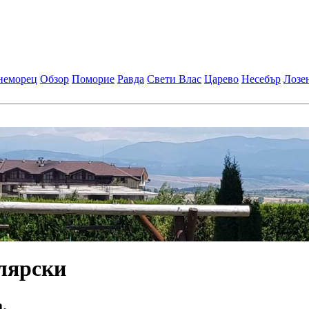
неморец
Обзор
Поморие
Равда
Свети Влас
Царево
Несебър
Лозе
лярски
.