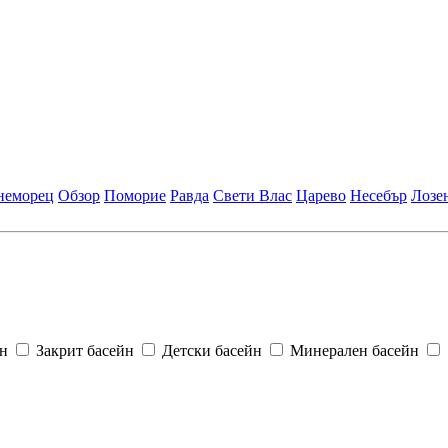
неморец
Обзор
Поморие
Равда
Свети Влас
Царево
Несебър
Лозе
н
Закрит басейн
Детски басейн
Минерален басейн