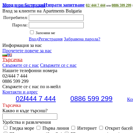
Меридиан Болярски
Вход и регистрация
Изпрати запитване
02/ 444 7 444
0886 599 299
или
/
Вход за клиенти на Apartments Bulgaria
Потребител:
Парола:
Запомни ме
Вход
Регистрация
Забравена парола?
Информация за нас
Прочетете повече за нас
Търсачка
Свържете се с нас
Свържете се с нас
Нашите телефонни номера
02
/
444 7 444
0886 599 299
Свържете се с нас по и-мейл
Контакти и адрес
02
/
444 7 444
0886 599 299
Ко
Търсачка
Какво и къде търсиш?
Удобства и развлечения
Гледка море
Първа линия
Интернет
Открит басей