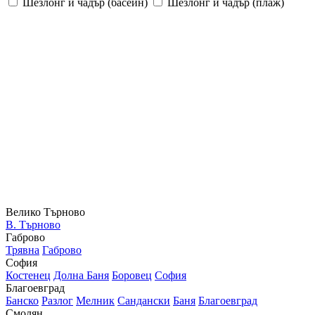
Шезлонг и чадър (басейн)
Шезлонг и чадър (плаж)
Велико Търново
В. Търново
Габрово
Трявна
Габрово
София
Костенец
Долна Баня
Боровец
София
Благоевград
Банско
Разлог
Мелник
Сандански
Баня
Благоевград
Смолян