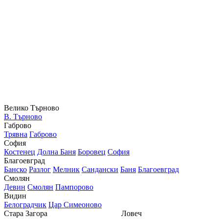
Велико Търново
В. Търново
Габрово
Трявна
Габрово
София
Костенец
Долна Баня
Боровец
София
Благоевград
Банско
Разлог
Мелник
Сандански
Баня
Благоевград
Смолян
Девин
Смолян
Пампорово
Видин
Белоградчик
Цар Симеоново
Стара Загора
Ловеч