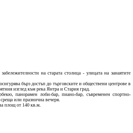
забележителности на старата столица - улицата на занаятите
осигурява бърз достъп до търговските и обществени центрове в
оятния изглед към река Янтра и Стария град.
рбекю, панорамен лоби-бар, пиано-бар, съвременен спортно-
 среща или празнична вечеря.
а площ от 140 кв.м.