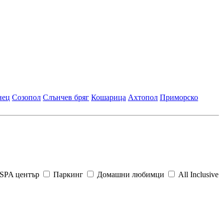
нец
Созопол
Слънчев бряг
Кошарица
Ахтопол
Приморско
SPA център
Паркинг
Домашни любимци
All Inclusive