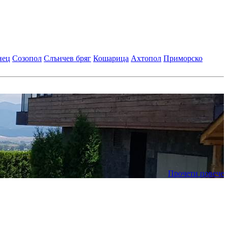
нец
Созопол
Слънчев бряг
Кошарица
Ахтопол
Приморско
Прочети повече