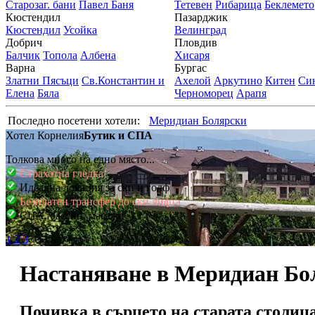
Старозаг. бани
Павел Баня
Тетевен
Рибарица
Беклемето
Кюстендил
Пазарджик
Кюстендил
Усойка
Велинград
Добрич
Пловдив
Балчик
Топола
Албена
Хисаря
Варна
Бургас
Златни Пясъци
Св.Константин и
Ахелой
Аркутино
Китен
Си
Елена
Бяла
Черноморец
Арапя
Последно посетени хотели:
Меридиан Болярски
Хотел Корнелия
Бутик и СПА
Толкова много на едно място...
Страхотна гледка!
Идеална локация за ски и голф
Безплатен трансфер до ски лифта
СПА, басейн, масажи
1
2
3
Настаняване в Меридиан Бо
Почивка в сърцето на старата столица