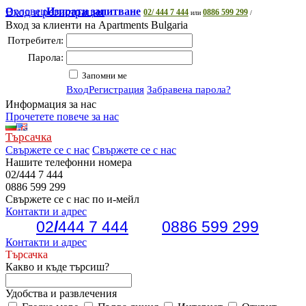
Орловец
Вход и регистрация
Изпрати запитване
02/ 444 7 444
0886 599 299
или
/
Вход за клиенти на Apartments Bulgaria
Потребител:
Парола:
Запомни ме
Вход
Регистрация
Забравена парола?
Информация за нас
Прочетете повече за нас
Търсачка
Свържете се с нас
Свържете се с нас
Нашите телефонни номера
02
/
444 7 444
0886 599 299
Свържете се с нас по и-мейл
Контакти и адрес
02
/
444 7 444
0886 599 299
Контакти и адрес
Търсачка
Какво и къде търсиш?
Удобства и развлечения