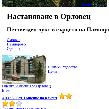
1
2
3
Прочети повече
Настаняване в Орловец
Петзвезден лукс в сърцето на Пампор
Смолян
Пампорово
Орловец
Снимки
Удобства
Цени
Оценка и мнения за
Орловец
Виж
4.00
/ 5.00
от
1
мнение на клиент
Добави своето мнение тук.