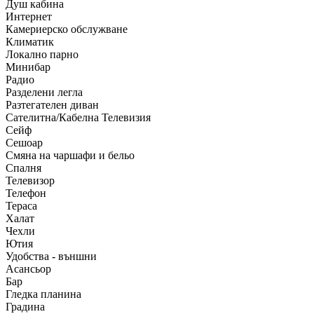
Душ кабина
Интернет
Камериерско обслужване
Климатик
Локално парно
Минибар
Радио
Разделени легла
Разтегателен диван
Сателитна/Кабелна Телевизия
Сейф
Сешоар
Смяна на чаршафи и бельо
Спалня
Телевизор
Телефон
Тераса
Халат
Чехли
Ютия
Удобства - външни
Асансьор
Бар
Гледка планина
Градина