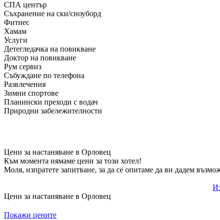
СПА център
Съхранение на ски/сноуборд
Фитнес
Хамам
Услуги
Детегледачка на повикване
Доктор на повикване
Рум сервиз
Събуждане по телефона
Развлечения
Зимни спортове
Планински преходи с водач
Природни забележителности
Цени за настаняване в Орловец
Към момента нямаме цени за този хотел!
Моля, изпратете запитване, за да се опитаме да ви дадем възмо
Из
Цени за настаняване в Орловец
Покажи цените