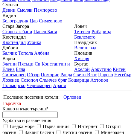
Смолян
Девин
Смолян
Пампорово
Видин
Белоградчик
Цар Симеоново
Стара Загора
Ловеч
Старозаг. бани
Павел Баня
Тетевен
Рибарица
Кюстендил
Беклемето
Кюстендил
Усойка
Пазарджик
Добрич
Велинград
Балчик
Топола
Албена
Пловдив
Варна
Хисаря
Златни Пясъци
Св.Константин и
Бургас
Елена
Бяла
Ахелой
Аркутино
Китен
Синеморец
Обзор
Поморие
Равда
Свети Влас
Царево
Несебър
Лозенец
Созопол
Слънчев бряг
Кошарица
Ахтопол
Приморско
Черноморец
Арапя
Последно посетени хотели:
Орловец
Търсачка
Какво и къде търсиш?
Удобства и развлечения
Гледка море
Първа линия
Интернет
Открит
басейн
Закрит басейн
Детски басейн
Минерален