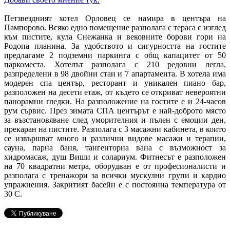
Петзвездният хотел Орловец се намира в центъра на
Пампорово. Всяко едно помещение разполага с тераса с изглед
към пистите, кула Снежанка и вековните борови гори на
Родопа планина. За удобството и сигурността на гостите
предлагаме 2 подземни паркинга с общ капацитет от 50
паркоместа. Хотелът разполага с 210 редовни легла,
разпределени в 98 двойни стаи и 7 апартамента. В хотела има
модерен спа център, ресторант и уникален пиано бар,
разположен на десети етаж, от където се откриват невероятни
панорамни гледки. На разположение на гостите е и 24-часов
рум сървис. През зимата СПА центърът е най-доброто място
за възстановяване след уморителния и пълен с емоции ден,
прекаран на пистите. Разполага с 3 масажни кабинета, в които
се извършват много и различни видове масажи и терапии,
сауна, парна баня, тангенторна вана с възможност за
хидромасаж, душ Виши и солариум. Фитнесът е разположен
на 70 квадратни метра, оборудван е от професионалисти и
разполага с тренажори за всички мускулни групи и кардио
упражнения. Закритият басейн е с постоянна температура от
30 C.