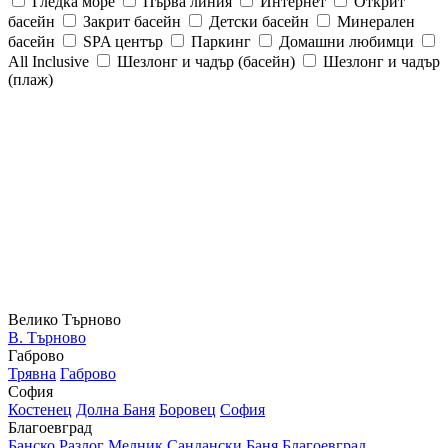
Гледка море
Първа линия
Интернет
Открит
басейн
Закрит басейн
Детски басейн
Минерален
басейн
SPA център
Паркинг
Домашни любимци
All Inclusive
Шезлонг и чадър (басейн)
Шезлонг и чадър
(плаж)
Велико Търново
В. Търново
Габрово
Трявна
Габрово
София
Костенец
Долна Баня
Боровец
София
Благоевград
Банско
Разлог
Мелник
Сандански
Баня
Благоевград