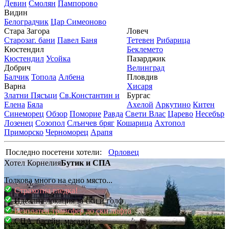
Девин
Смолян
Пампорово
Видин
Белоградчик
Цар Симеоново
Стара Загора
Ловеч
Старозаг. бани
Павел Баня
Тетевен
Рибарица
Кюстендил
Беклемето
Кюстендил
Усойка
Пазарджик
Добрич
Велинград
Балчик
Топола
Албена
Пловдив
Варна
Хисаря
Златни Пясъци
Св.Константин и
Бургас
Елена
Бяла
Ахелой
Аркутино
Китен
Синеморец
Обзор
Поморие
Равда
Свети Влас
Царево
Несебър
Лозенец
Созопол
Слънчев бряг
Кошарица
Ахтопол
Приморско
Черноморец
Арапя
Последно посетени хотели:
Орловец
Хотел Корнелия
Бутик и СПА
Толкова много на едно място...
Страхотна гледка!
Идеална локация за ски и голф
Безплатен трансфер до ски лифта
СПА, басейн, масажи