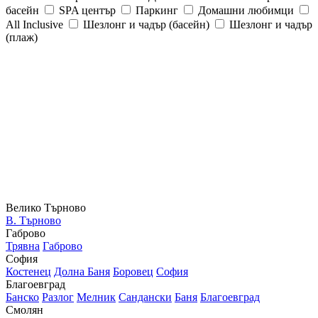
басейн
SPA център
Паркинг
Домашни любимци
All Inclusive
Шезлонг и чадър (басейн)
Шезлонг и чадър
(плаж)
Велико Търново
В. Търново
Габрово
Трявна
Габрово
София
Костенец
Долна Баня
Боровец
София
Благоевград
Банско
Разлог
Мелник
Сандански
Баня
Благоевград
Смолян