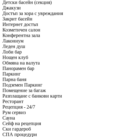
Детски басейн (секция)
Джакузи
Достъп за хора с увреждания
Закрит басейн
Интернет достъп
Козметичен салон
Конферентна зала
Лакониум
Леден душ
Лоби бар
Нощен клуб
Обмяна на валута
Панорамен бар
Паркинг
Парна баня
Подземен Паркинг
Помещение за багаж
Разплащане с банкови карти
Ресторант
Рецепция - 24/7
Рум сервиз
Сауна
Сейф на рецепция
Ски гардероб
СПА процедури