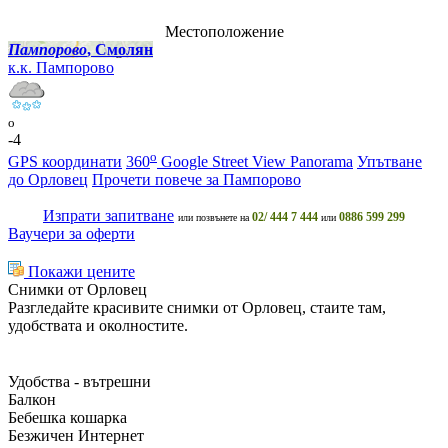
Местоположение
Пампорово
, Смолян
к.к. Пампорово
o
-4
o
GPS координати
360
Google Street View Panorama
Упътване
до Орловец
Прочети повече за Пампорово
Изпрати запитване
02/ 444 7 444
0886 599 299
или позвънете на
или
Ваучери за оферти
Покажи цените
Снимки от Орловец
Разгледайте красивите снимки от Орловец, стаите там,
удобствата и околностите.
Удобства - вътрешни
Балкон
Бебешка кошарка
Безжичен Интернет