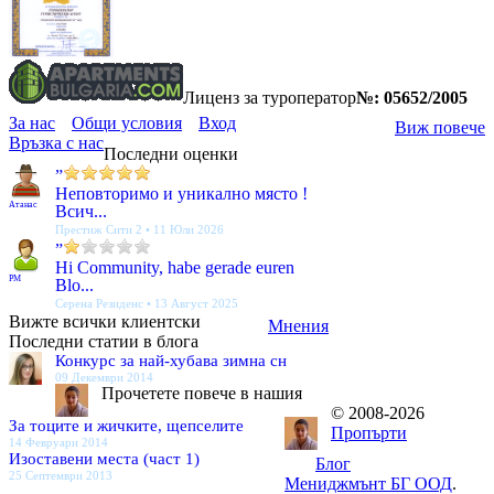
Лиценз за туроператор
№: 05652/2005
За нас
Общи условия
Вход
Виж повече
Връзка с нас
Последни оценки
”
Неповторимо и уникално място !
Атанас
Всич...
Престиж Сити 2 • 11 Юли 2026
”
Hi Community, habe gerade euren
PM
Blo...
Серена Резиденс • 13 Август 2025
Вижте всички клиентски
Мнения
Последни статии в блога
Конкурс за най-хубава зимна сн
09 Декември 2014
Прочетете повече в нашия
© 2008-2026
За тоците и жичките, щепселите
Пропърти
14 Февруари 2014
Изоставени места (част 1)
Блог
25 Септември 2013
Мениджмънт БГ ООД
.