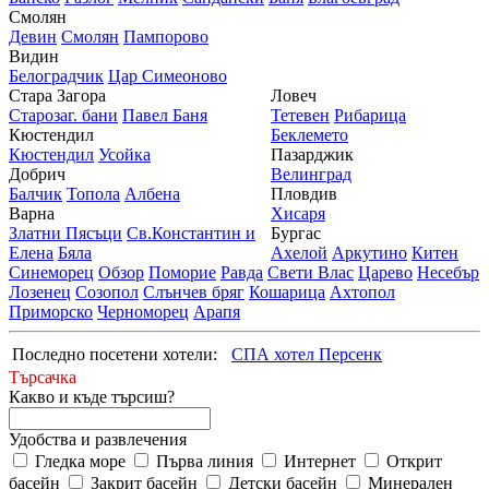
Смолян
Девин
Смолян
Пампорово
Видин
Белоградчик
Цар Симеоново
Стара Загора
Ловеч
Старозаг. бани
Павел Баня
Тетевен
Рибарица
Кюстендил
Беклемето
Кюстендил
Усойка
Пазарджик
Добрич
Велинград
Балчик
Топола
Албена
Пловдив
Варна
Хисаря
Златни Пясъци
Св.Константин и
Бургас
Елена
Бяла
Ахелой
Аркутино
Китен
Синеморец
Обзор
Поморие
Равда
Свети Влас
Царево
Несебър
Лозенец
Созопол
Слънчев бряг
Кошарица
Ахтопол
Приморско
Черноморец
Арапя
Последно посетени хотели:
СПА хотел Персенк
Търсачка
Какво и къде търсиш?
Удобства и развлечения
Гледка море
Първа линия
Интернет
Открит
басейн
Закрит басейн
Детски басейн
Минерален