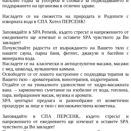
напълно годна за употреба и спомага за подмладяването и
поддържането на организма в отлично здраве.
Насладете се на свежестта на природата и Родопите с
изворната вода в СПА Хотел ПЕРСЕНК!
Заповядайте в SPA Persenk, където стресът и напрежението от
ежедневието ще изчезнат и оставете SPA чувството да Ви
завладее!
Почувствайте радостта от възраждането на Вашето тяло с
нашите сауна, парна баня, фитнес, джакузи и басейни с
минерална вода.
Насладете се на класически и антицелулитни масажи, масажи
с мед, шоколад, вулканични камъни.
Освободете се от лошото настроение с подходяща терапия за
Вашето тяло – ароматерапия, винотерапия, хидротерапия.
Отдайте се на уникалното удоволствие от хидро-масажната
вана – хармонично съчетание на изобилие от вода, топлина,
пара, вибрационен масаж, музика и аромати.
SPA центърът предлага и разнообразие от козметични
процедури за лице и тяло с висококачествена козметика.
Заповядайте в СПА ПЕРСЕНК, където стресът и
напрежението от ежедневието ще изчезнат и оставете SPA
чувството да Ви завладее!