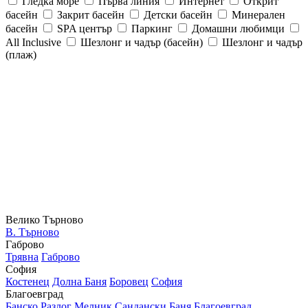
Гледка море
Първа линия
Интернет
Открит
басейн
Закрит басейн
Детски басейн
Минерален
басейн
SPA център
Паркинг
Домашни любимци
All Inclusive
Шезлонг и чадър (басейн)
Шезлонг и чадър
(плаж)
Велико Търново
В. Търново
Габрово
Трявна
Габрово
София
Костенец
Долна Баня
Боровец
София
Благоевград
Банско
Разлог
Мелник
Сандански
Баня
Благоевград