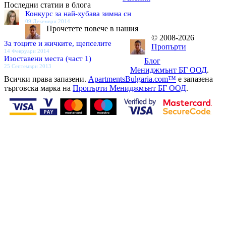
Последни статии в блога
Конкурс за най-хубава зимна сн
09 Декември 2014
Прочетете повече в нашия
© 2008-2026
За тоците и жичките, щепселите
Пропърти
14 Февруари 2014
Изоставени места (част 1)
Блог
25 Септември 2013
Мениджмънт БГ ООД
.
Всички права запазени.
ApartmentsBulgaria.com™
е запазена
търговска марка на
Пропърти Мениджмънт БГ ООД
.