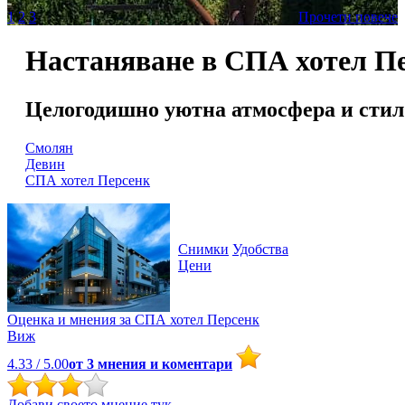
1
2
3
Прочети повече
Настаняване в СПА хотел П
Целогодишно уютна атмосфера и стил 
Смолян
Девин
СПА хотел Персенк
Снимки
Удобства
Цени
Оценка и мнения за
СПА хотел Персенк
Виж
4.33
/ 5.00
от
3
мнения и коментари
Добави своето мнение тук.