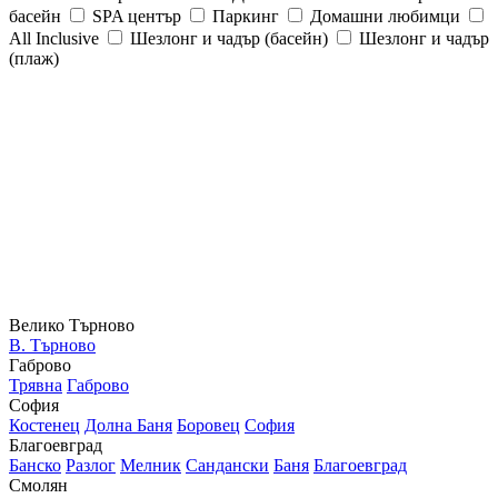
басейн
SPA център
Паркинг
Домашни любимци
All Inclusive
Шезлонг и чадър (басейн)
Шезлонг и чадър
(плаж)
Велико Търново
В. Търново
Габрово
Трявна
Габрово
София
Костенец
Долна Баня
Боровец
София
Благоевград
Банско
Разлог
Мелник
Сандански
Баня
Благоевград
Смолян