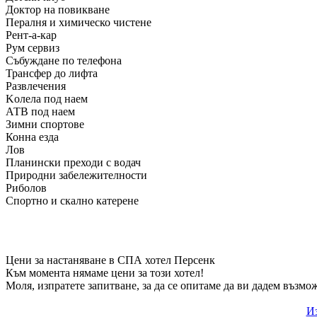
Доктор на повикване
Пералня и химическо чистене
Рент-а-кар
Рум сервиз
Събуждане по телефона
Трансфер до лифта
Развлечения
Kолела под наем
АТВ под наем
Зимни спортове
Конна езда
Лов
Планински преходи с водач
Природни забележителности
Риболов
Спортно и скално катерене
Цени за настаняване в СПА хотел Персенк
Към момента нямаме цени за този хотел!
Моля, изпратете запитване, за да се опитаме да ви дадем възмо
Из