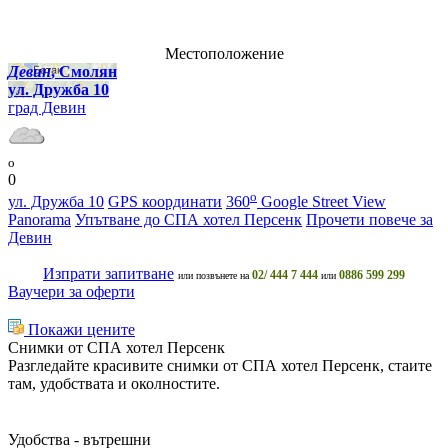
Местоположение
Девин
, Смолян
ул. Дружба 10
град Девин
o
0
o
ул. Дружба 10
GPS координати
360
Google Street View
Panorama
Упътване до СПА хотел Персенк
Прочети повече за
Девин
Изпрати запитване
02/ 444 7 444
0886 599 299
или позвънете на
или
Ваучери за оферти
Покажи цените
Снимки от СПА хотел Персенк
Разгледайте красивите снимки от СПА хотел Персенк, стаите
там, удобствата и околностите.
Удобства - вътрешни