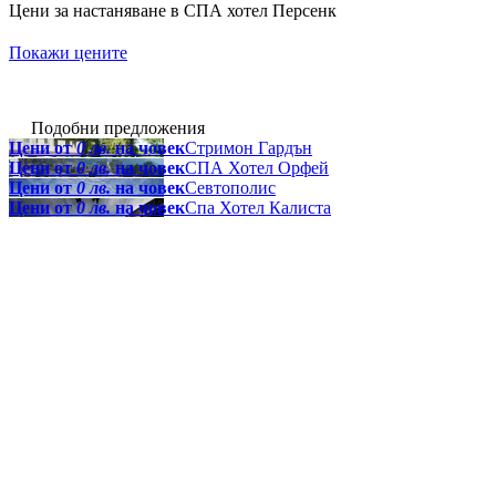
Цени за настаняване в СПА хотел Персенк
Покажи цените
Подобни предложения
Цени от
0 лв.
на човек
Стримон Гардън
Цени от
0 лв.
на човек
СПА Хотел Орфей
Цени от
0 лв.
на човек
Севтополис
Цени от
0 лв.
на човек
Спа Хотел Калиста