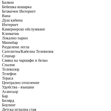
Балкон
Бебешка кошарка
Безжичен Интернет
Вана
Душ кабина
Интернет
Камериерско обслужване
Климатик
Локално парно
Минибар
Разделени легла
Сателитна/Кабелна Телевизия
Сешоар
Смяна на чаршафи и бельо
Спалня
Телевизор
Телефон
Тераса
Централно отопление
Удобства - външни
Асансьор
Бар
Билярд
Боулинг
Детска игрална стая