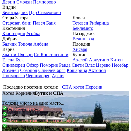
Девин
Смолян
Пампорово
Видин
Белоградчик
Цар Симеоново
Стара Загора
Ловеч
Старозаг. бани
Павел Баня
Тетевен
Рибарица
Кюстендил
Беклемето
Кюстендил
Усойка
Пазарджик
Добрич
Велинград
Балчик
Топола
Албена
Пловдив
Варна
Хисаря
Златни Пясъци
Св.Константин и
Бургас
Елена
Бяла
Ахелой
Аркутино
Китен
Синеморец
Обзор
Поморие
Равда
Свети Влас
Царево
Несебър
Лозенец
Созопол
Слънчев бряг
Кошарица
Ахтопол
Приморско
Черноморец
Арапя
Последно посетени хотели:
СПА хотел Персенк
Хотел Корнелия
Бутик и СПА
Толкова много на едно място...
Страхотна гледка!
Идеална локация за ски и голф
Безплатен трансфер до ски лифта
СПА, басейн, масажи