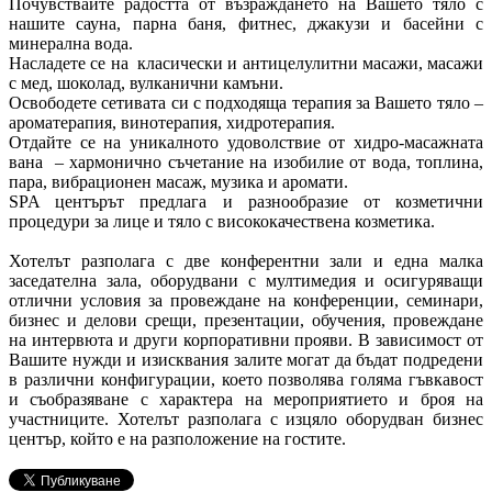
Почувствайте радостта от възраждането на Вашето тяло с
нашите сауна, парна баня, фитнес, джакузи и басейни с
минерална вода.
Насладете се на класически и антицелулитни масажи, масажи
с мед, шоколад, вулканични камъни.
Освободете сетивата си с подходяща терапия за Вашето тяло –
ароматерапия, винотерапия, хидротерапия.
Отдайте се на уникалното удоволствие от хидро-масажната
вана – хармонично съчетание на изобилие от вода, топлина,
пара, вибрационен масаж, музика и аромати.
SPA центърът предлага и разнообразие от козметични
процедури за лице и тяло с висококачествена козметика.
Хотелът разполага с две конферентни зали и една малка
заседателна зала, оборудвани с мултимедия и осигуряващи
отлични условия за провеждане на конференции, семинари,
бизнес и делови срещи, презентации, обучения, провеждане
на интервюта и други корпоративни прояви. В зависимост от
Вашите нужди и изисквания залите могат да бъдат подредени
в различни конфигурации, което позволява голяма гъвкавост
и съобразяване с характера на мероприятието и броя на
участниците. Хотелът разполага с изцяло оборудван бизнес
център, който е на разположение на гостите.