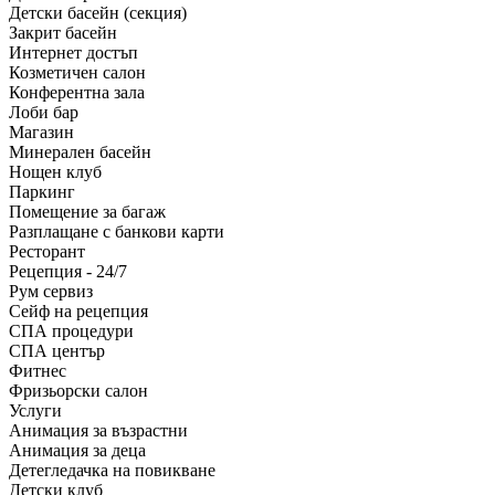
Детски басейн (секция)
Закрит басейн
Интернет достъп
Козметичен салон
Конферентна зала
Лоби бар
Магазин
Минерален басейн
Нощен клуб
Паркинг
Помещение за багаж
Разплащане с банкови карти
Ресторант
Рецепция - 24/7
Рум сервиз
Сейф на рецепция
СПА процедури
СПА център
Фитнес
Фризьорски салон
Услуги
Анимация за възрастни
Анимация за деца
Детегледачка на повикване
Детски клуб