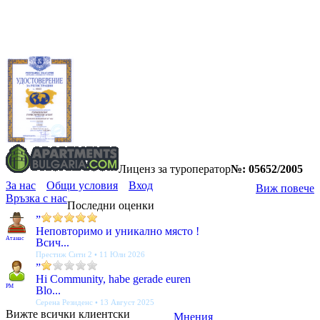
Лиценз за туроператор
№: 05652/2005
За нас
Общи условия
Вход
Виж повече
Връзка с нас
Последни оценки
”
Неповторимо и уникално място !
Атанас
Всич...
Престиж Сити 2 • 11 Юли 2026
”
Hi Community, habe gerade euren
PM
Blo...
Серена Резиденс • 13 Август 2025
Вижте всички клиентски
Мнения