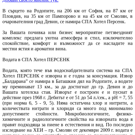
В сърцето на Родопите, на 206 км от София, на 87 км от
Пловдив, на 35 км от Пампорово и на 45 км от Смолян, в
очарователния град Девин, се намира СПА Хотел Персенк.
За Вашата почивка или бизнес мероприятие петзвездният
комплекс предлага уютна атмосфера и стил, изключително
спокойствие, комфорт и възможност да се насладите на
местни ястия и ароматни вина.
Водата в СПА Хотел ПЕРСЕНК
Водата, която тече във водоснабдителната система на СПА
Хотел ПЕРСЕНК е изворна и е годна за консумация. Извор
„Балдарана” се намира в Баташкия дял на Родопите, а водите
му преминават 13 км., за да достигнат до гр. Девин и до
Вашата хотелска стая. Изворът е построен е и пуснат в
действие през 1968 г. Дебитът е от 51 до 54 л./сек., а pH = 7, 55
(при норма 6, 5 - 9, 5). Няма остатъчна хлор и нитрити, а
количествата нитрати и хлориди са много под минимално
допустимите стойности. Микробиологичните, физико-
химичните и радиологичните свойства на изворната вода я
правят подходяща за пиене в естествения и вид. По последно
изследване на ХЕИ – гр. Смолян от декември 2009 г. водата е