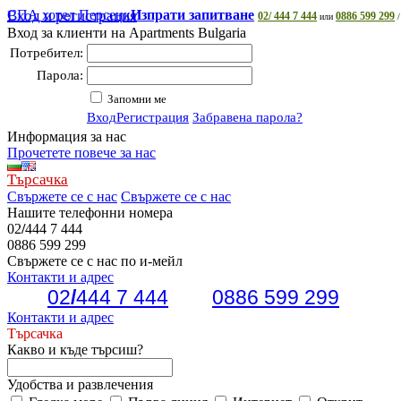
СПА хотел Персенк
Вход и регистрация
Изпрати запитване
02/ 444 7 444
0886 599 299
или
/
Вход за клиенти на Apartments Bulgaria
Потребител:
Парола:
Запомни ме
Вход
Регистрация
Забравена парола?
Информация за нас
Прочетете повече за нас
Търсачка
Свържете се с нас
Свържете се с нас
Нашите телефонни номера
02
/
444 7 444
0886 599 299
Свържете се с нас по и-мейл
Контакти и адрес
02
/
444 7 444
0886 599 299
Контакти и адрес
Търсачка
Какво и къде търсиш?
Удобства и развлечения