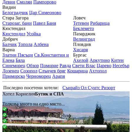
Девин
Смолян
Пампорово
Видин
Белоградчик
Цар Симеоново
Стара Загора
Ловеч
Старозаг. бани
Павел Баня
Тетевен
Рибарица
Кюстендил
Беклемето
Кюстендил
Усойка
Пазарджик
Добрич
Велинград
Балчик
Топола
Албена
Пловдив
Варна
Хисаря
Златни Пясъци
Св.Константин и
Бургас
Елена
Бяла
Ахелой
Аркутино
Китен
Синеморец
Обзор
Поморие
Равда
Свети Влас
Царево
Несебър
Лозенец
Созопол
Слънчев бряг
Кошарица
Ахтопол
Приморско
Черноморец
Арапя
Последно посетени хотели:
Сънрайз Ол Суитс Ризорт
Хотел Корнелия
Бутик и СПА
Толкова много на едно място...
Страхотна гледка!
Идеална локация за ски и голф
Безплатен трансфер до ски лифта
СПА, басейн, масажи