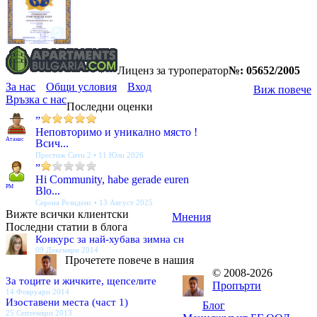
Лиценз за туроператор
№: 05652/2005
За нас
Общи условия
Вход
Виж повече
Връзка с нас
Последни оценки
”
Неповторимо и уникално място !
Атанас
Всич...
Престиж Сити 2 • 11 Юли 2026
”
Hi Community, habe gerade euren
PM
Blo...
Серена Резиденс • 13 Август 2025
Вижте всички клиентски
Мнения
Последни статии в блога
Конкурс за най-хубава зимна сн
09 Декември 2014
Прочетете повече в нашия
© 2008-2026
За тоците и жичките, щепселите
Пропърти
14 Февруари 2014
Изоставени места (част 1)
Блог
25 Септември 2013