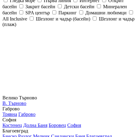
Гледка море
Първа линия
Интернет
Открит
басейн
Закрит басейн
Детски басейн
Минерален
басейн
SPA център
Паркинг
Домашни любимци
All Inclusive
Шезлонг и чадър (басейн)
Шезлонг и чадър
(плаж)
Велико Търново
В. Търново
Габрово
Трявна
Габрово
София
Костенец
Долна Баня
Боровец
София
Благоевград
Банско
Разлог
Мелник
Сандански
Баня
Благоевград