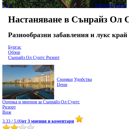
1
2
3
Прочети повече
Настаняване в Сънрайз Ол 
Разнообразни забавления и лукс край
Бургас
Обзор
Сънрайз Ол Суитс Ризорт
Снимки
Удобства
Цени
Оценка и мнения за
Сънрайз Ол Суитс
Ризорт
Виж
3.33
/ 5.00
от
3
мнения и коментари