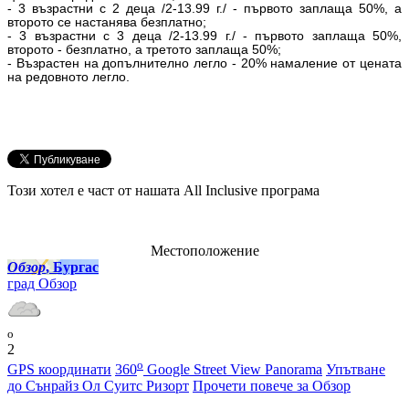
- 3 възрастни с 2 деца /2-13.99 г./ - първото заплаща 50%, а
второто се настанява безплатно;
- 3 възрастни с 3 деца /2-13.99 г./ - първото заплаща 50%,
второто - безплатно, а третото заплаща 50%;
- Възрастен на допълнително легло - 20% намаление от цената
на редовното легло.
Този хотел е част от нашата All Inclusive програма
Местоположение
Обзор
, Бургас
град Обзор
o
2
o
GPS координати
360
Google Street View Panorama
Упътване
до Сънрайз Ол Суитс Ризорт
Прочети повече за Обзор