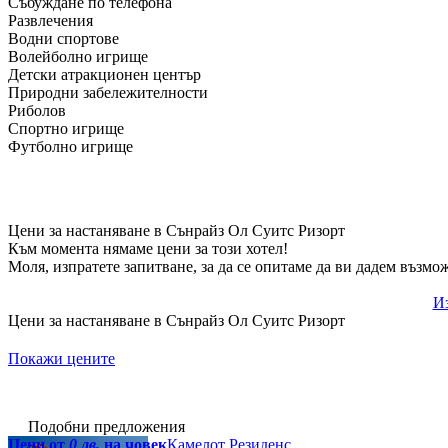
Събуждане по телефона
Развлечения
Водни спортове
Волейболно игрище
Детски атракционен център
Природни забележителности
Риболов
Спортно игрище
Футболно игрище
Цени за настаняване в Сънрайз Ол Суитс Ризорт
Към момента нямаме цени за този хотел!
Моля, изпратете запитване, за да се опитаме да ви дадем възмо
Из
Цени за настаняване в Сънрайз Ол Суитс Ризорт
Покажи цените
Подобни предложения
Цени от
0 лв.
на човек
Камелот Резиденс