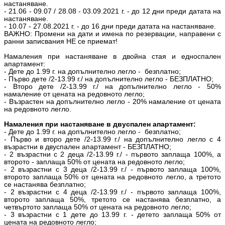
настаняване.
- 21.06 - 09.07 / 28.08 - 03.09.2021 г. - до 12 дни преди датата на
настаняване.
- 10.07 - 27.08.2021 г. - до 16 дни преди датата на настаняване.
ВАЖНО: Промени на дати и имена по резервации, направени с
ранни записвания НЕ се приемат!
Намаления при настаняване в двойна стая и едноспален
апартамент:
- Дете до 1.99 г. на допълнително легло - безплатно;
- Първо дете /2-13.99 г./ на допълнително легло - БЕЗПЛАТНО;
- Второ дете /2-13.99 г./ на допълнително легло - 50%
намаление от цената на редовното легло;
- Възрастен на допълнително легло - 20% намаление от цената
на редовното легло.
Намаления при настаняване в двуспален апартамент:
- Дете до 1.99 г. на допълнително легло - безплатно;
- Първо и второ дете /2-13.99 г./ на допълнително легло с 4
възрастни в двуспален апартамент - БЕЗПЛАТНО;
- 2 възрастни с 2 деца /2-13.99 г./ - първото заплаща 100%, а
второто - заплаща 50% от цената на редовното легло;
- 2 възрастни с 3 деца /2-13.99 г./ - първото заплаща 100%,
второто заплаща 50% от цената на редовното легло, а третото
се настанява безплатно;
- 2 възрастни с 4 деца /2-13.99 г./ - първото заплаща 100%,
второто заплаща 50%, третото се настанява безплатно, а
четвъртото заплаща 50% от цената на редовното легло;
- 3 възрастни с 1 дете до 13.99 г. - детето заплаща 50% от
цената на редовното легло;