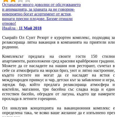
Останахме много доволни от обслужването
и анимацията, за храната да не говорим-
невероятно богат асортимент от ястия,
винаги пресни плодове. Бихме отишли
отново!
Ивайла ·
11 Май 2018
Сънрайз Ол Суит Резорт е курортен комплекс, подходящ за
релаксираща лятна ваканция в компанията на приятели или
роднини.
Комплексът предлага на своите гости 150 стилни
апартаменти, разположени сред красиви крайбрежни градини.
Можете да се насладите на нашия нов ресторант, съчетал в
себе си атмосферата на морски бриз, уют и лятно настроение,
където гостите ни могат да се насладят на ястия с
международен привкус и чар, детски кът за забавление и игра,
лаундж бар, който предлага релаксираща атмосфера и
коктейли, магазини, три басейна със сладка вода и един
естествен басейн, обграден от лагуна, където ще намерите
прохлада в летните горещини.
Ол инклузив концепцията на ваканционния комплекс е
определена така, че всяко ваше желание да е изпълнено през