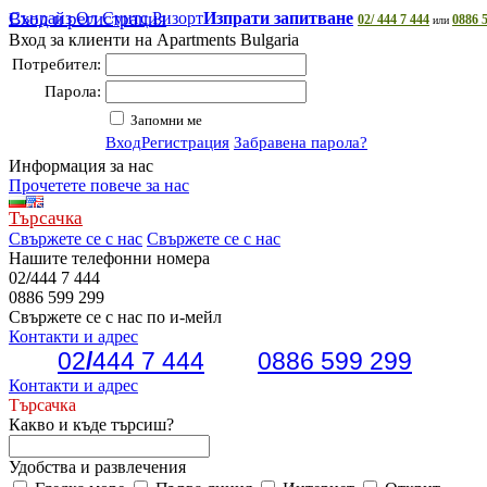
Сънрайз Ол Суитс Ризорт
Вход и регистрация
Изпрати запитване
02/ 444 7 444
0886 
или
Вход за клиенти на Apartments Bulgaria
Потребител:
Парола:
Запомни ме
Вход
Регистрация
Забравена парола?
Информация за нас
Прочетете повече за нас
Търсачка
Свържете се с нас
Свържете се с нас
Нашите телефонни номера
02
/
444 7 444
0886 599 299
Свържете се с нас по и-мейл
Контакти и адрес
02
/
444 7 444
0886 599 299
Контакти и адрес
Търсачка
Какво и къде търсиш?
Удобства и развлечения