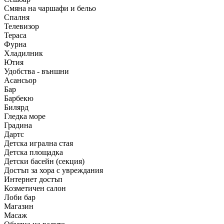
Смяна на чаршафи и бельо
Спалня
Телевизор
Тераса
Фурна
Хладилник
Ютия
Удобства - външни
Асансьор
Бар
Барбекю
Билярд
Гледка море
Градина
Дартс
Детска игрална стая
Детска площадка
Детски басейн (секция)
Достъп за хора с увреждания
Интернет достъп
Козметичен салон
Лоби бар
Магазин
Масаж