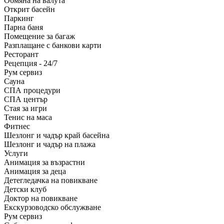
Обмяна на валута
Открит басейн
Паркинг
Парна баня
Помещение за багаж
Разплащане с банкови карти
Ресторант
Рецепция - 24/7
Рум сервиз
Сауна
СПА процедури
СПА център
Стая за игри
Тенис на маса
Фитнес
Шезлонг и чадър край басейна
Шезлонг и чадър на плажа
Услуги
Анимация за възрастни
Анимация за деца
Детегледачка на повикване
Детски клуб
Доктор на повикване
Екскурзоводско обслужване
Рум сервиз