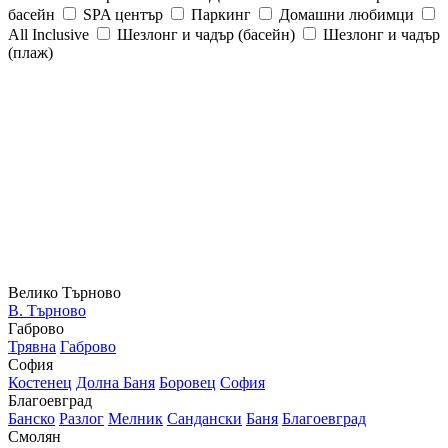
басейн
SPA център
Паркинг
Домашни любимци
All Inclusive
Шезлонг и чадър (басейн)
Шезлонг и чадър
(плаж)
Велико Търново
В. Търново
Габрово
Трявна
Габрово
София
Костенец
Долна Баня
Боровец
София
Благоевград
Банско
Разлог
Мелник
Сандански
Баня
Благоевград
Смолян