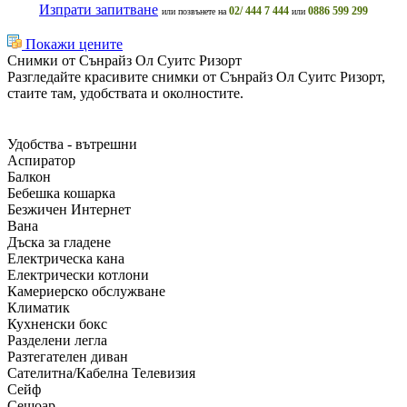
Изпрати запитване
02/ 444 7 444
0886 599 299
или позвънете на
или
Покажи цените
Снимки от Сънрайз Ол Суитс Ризорт
Разгледайте красивите снимки от Сънрайз Ол Суитс Ризорт,
стаите там, удобствата и околностите.
Удобства - вътрешни
Аспиратор
Балкон
Бебешка кошарка
Безжичен Интернет
Вана
Дъска за гладене
Електрическа кана
Електрически котлони
Камериерско обслужване
Климатик
Кухненски бокс
Разделени легла
Разтегателен диван
Сателитна/Кабелна Телевизия
Сейф
Сешоар