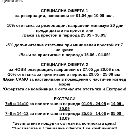
целия ден.
СПЕЦИАЛНА ОФЕРТА 1
за резервации, направени от 01.04 до 10.09 вкл.
-10% отстъпка
за резервации, направени минимум 20 дни
преди датата на пристигане
/Важи за престой в периода 29.05 - 30.09/
-5% допълнителна отстъпка
при минимален престой от 7
нощувки
/Важи за пристигане в периода 15.06 - 04.09/
СПЕЦИАЛНА ОФЕРТА 2
за НОВИ резервации, направени от 27.05 до 20.06 вкл.
-10% отстъпка
за пристигане в периода
29.05 - 25.06 вкл.
/Важи САМО за настаняване в помещения с частичен изглед
море/
*Офертата се комбинира с останалите отстъпки и Екстраси!
ЕКСТРАСИ
7=5 и 14=10
за пристигане в периода
01.05 - 24.05
и
14.09 -
30.09
7=6 и 14=12
за пристигане в периода
25.05 - 14.06
и
05.09 -
13.09
*Безплатните нощувки са тези на по-ниската цена!
**Екстрасите и Специална оферта 1 се комбинират!