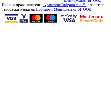
Мениджмънт БГ ООД
.
Всички права запазени.
ApartmentsBulgaria.com™
е запазена
търговска марка на
Пропърти Мениджмънт БГ ООД
.