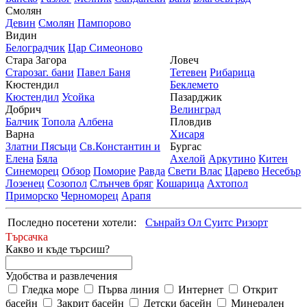
Смолян
Девин
Смолян
Пампорово
Видин
Белоградчик
Цар Симеоново
Стара Загора
Ловеч
Старозаг. бани
Павел Баня
Тетевен
Рибарица
Кюстендил
Беклемето
Кюстендил
Усойка
Пазарджик
Добрич
Велинград
Балчик
Топола
Албена
Пловдив
Варна
Хисаря
Златни Пясъци
Св.Константин и
Бургас
Елена
Бяла
Ахелой
Аркутино
Китен
Синеморец
Обзор
Поморие
Равда
Свети Влас
Царево
Несебър
Лозенец
Созопол
Слънчев бряг
Кошарица
Ахтопол
Приморско
Черноморец
Арапя
Последно посетени хотели:
Сънрайз Ол Суитс Ризорт
Търсачка
Какво и къде търсиш?
Удобства и развлечения
Гледка море
Първа линия
Интернет
Открит
басейн
Закрит басейн
Детски басейн
Минерален