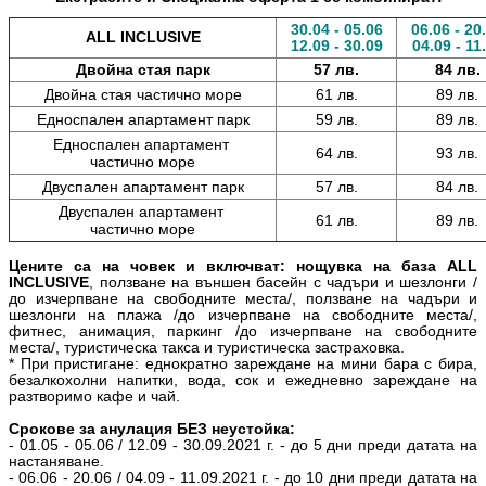
30.04 - 05.06
06.06 - 20
ALL INCLUSIVE
12.09 - 30.09
04.09 - 11
Двойна стая парк
57 лв.
84 лв.
Двойна стая частично море
61 лв.
89 лв.
Едноспален апартамент парк
59 лв.
89 лв.
Едноспален апартамент
64 лв.
93 лв.
частично море
Двуспален апартамент парк
57 лв.
84 лв.
Двуспален апартамент
61 лв.
89 лв.
частично море
Цените са на човек и включват: нощувка на база ALL
INCLUSIVE
, ползване на външен басейн с чадъри и шезлонги /
до изчерпване на свободните места/, ползване на чадъри и
шезлонги на плажа /до изчерпване на свободните места/,
фитнес, анимация, паркинг /до изчерпване на свободните
места/, туристическа такса и туристическа застраховка.
* При пристигане: еднократно зареждане на мини бара с бира,
безалкохолни напитки, вода, сок и ежедневно зареждане на
разтворимо кафе и чай.
Срокове за анулация БЕЗ неустойка:
- 01.05 - 05.06 / 12.09 - 30.09.2021 г. - до 5 дни преди датата на
настаняване.
- 06.06 - 20.06 / 04.09 - 11.09.2021 г. - до 10 дни преди датата на