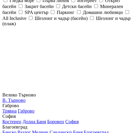
Гледка море
Първа линия
Интернет
Открит
басейн
Закрит басейн
Детски басейн
Минерален
басейн
SPA център
Паркинг
Домашни любимци
All Inclusive
Шезлонг и чадър (басейн)
Шезлонг и чадър
(плаж)
Велико Търново
В. Търново
Габрово
Трявна
Габрово
София
Костенец
Долна Баня
Боровец
София
Благоевград
Банско
Разлог
Мелник
Сандански
Баня
Благоевград