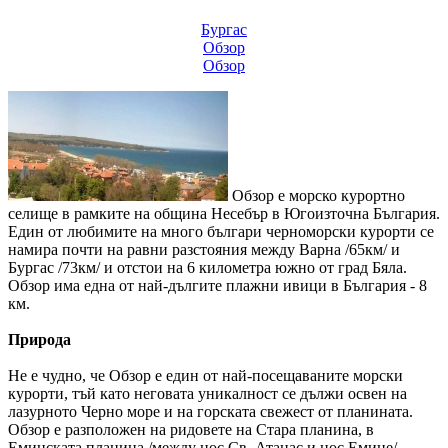
Бургас
Обзор
Обзор
Обзор е морско курортно
селище в рамките на община Несебър в Югоизточна България.
Един от любимите на много българи черноморски курорти се
намира почти на равни разстояния между Варна /65км/ и
Бургас /73км/ и отстои на 6 километра южно от град Бяла.
Обзор има една от най-дългите плажни ивици в България - 8
км.
Природа
Не е чудно, че Обзор е един от най-посещаваните морски
курорти, тъй като неговата уникалност се дължи освен на
лазурното Черно море и на горската свежест от планината.
Обзор е разположен на ридовете на Стара планина, в
Еминската планина /между нос Св. Атанас и нос Емине/,