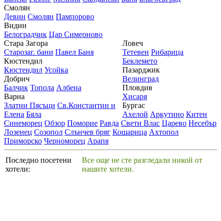
Смолян
Девин
Смолян
Пампорово
Видин
Белоградчик
Цар Симеоново
Стара Загора
Ловеч
Старозаг. бани
Павел Баня
Тетевен
Рибарица
Кюстендил
Беклемето
Кюстендил
Усойка
Пазарджик
Добрич
Велинград
Балчик
Топола
Албена
Пловдив
Варна
Хисаря
Златни Пясъци
Св.Константин и
Бургас
Елена
Бяла
Ахелой
Аркутино
Китен
Синеморец
Обзор
Поморие
Равда
Свети Влас
Царево
Несебър
Лозенец
Созопол
Слънчев бряг
Кошарица
Ахтопол
Приморско
Черноморец
Арапя
Последно посетени
Все още не сте разгледали никой от
хотели:
нашите хотели.