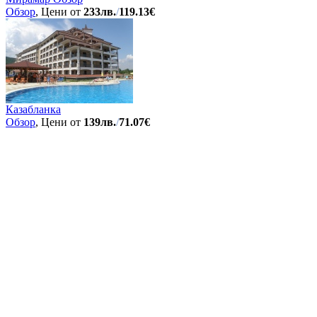
Обзор
, Цени от
233лв.
/
119.13€
Казабланка
Обзор
, Цени от
139лв.
/
71.07€