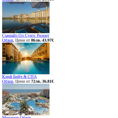
Сънрайз Ол Суитс Ризорт
Обзор
, Цени от
86лв.
/
43.97€
Клиф Бийч & СПА
Обзор
, Цени от
72лв.
/
36.81€
Мирамар Обзор