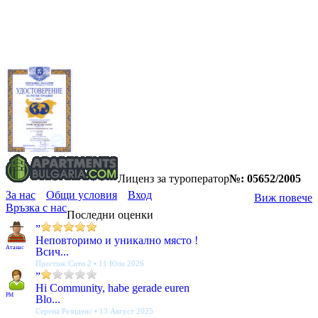
Лиценз за туроператор
№: 05652/2005
За нас
Общи условия
Вход
Виж повече
Връзка с нас
Последни оценки
”
Неповторимо и уникално място !
Атанас
Всич...
Престиж Сити 2 • 11 Юли 2026
”
Hi Community, habe gerade euren
PM
Blo...
Серена Резиденс • 13 Август 2025