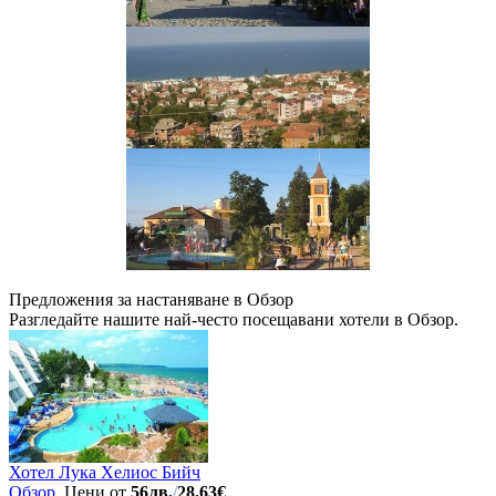
Предложения за настаняване в Обзор
Разгледайте нашите най-често посещавани хотели в Обзор.
Хотел Лука Хелиос Бийч
Обзор
, Цени от
56лв.
/
28.63€