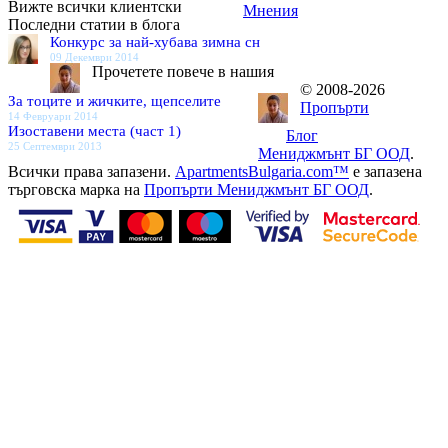
Вижте всички клиентски
Мнения
Последни статии в блога
Конкурс за най-хубава зимна сн
09 Декември 2014
Прочетете повече в нашия
© 2008-2026
За тоците и жичките, щепселите
Пропърти
14 Февруари 2014
Изоставени места (част 1)
Блог
25 Септември 2013
Мениджмънт БГ ООД
.
Всички права запазени.
ApartmentsBulgaria.com™
е запазена
търговска марка на
Пропърти Мениджмънт БГ ООД
.