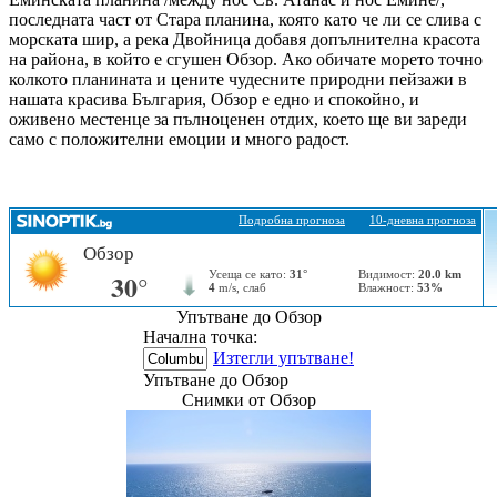
последната част от Стара планина, която като че ли се слива с
морската шир, а река Двойница добавя допълнителна красота
на района, в който е сгушен Обзор. Ако обичате морето точно
колкото планината и цените чудесните природни пейзажи в
нашата красива България, Обзор е едно и спокойно, и
оживено местенце за пълноценен отдих, което ще ви зареди
само с положителни емоции и много радост.
Упътване до Обзор
Начална точка:
Изтегли упътване!
Упътване до Обзор
Снимки от Обзор