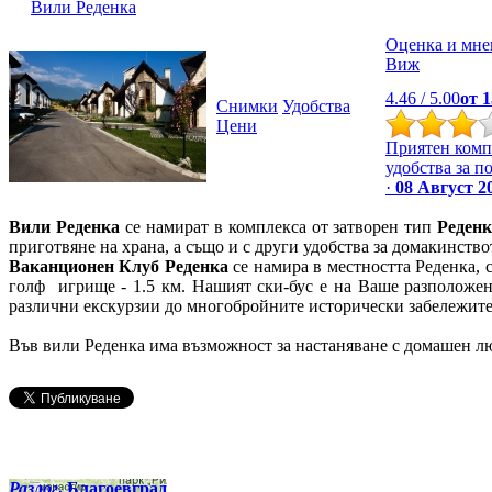
Вили Реденка
Оценка и мне
Виж
4.46
/ 5.00
от
1
Снимки
Удобства
Цени
Приятен комп
удобства за п
·
08 Август 2
Вили Реденка
се намират в комплекса от затворен тип
Реден
приготвяне на храна, а също и с други удобства за домакинство
Ваканционен Клуб Реденка
се намира в местността Реденка, 
голф игрище - 1.5 км. Нашият ски-бус е на Ваше разположен
различни екскурзии до многобройните исторически забележител
Във вили Реденка има възможност за настаняване с домашен люби
Разлог
, Благоевград