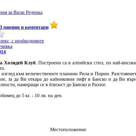
ния за
Вили Реденка
3
мнения и коментари
лекс, с необходимите
очивка
014
ка Холидей Клуб
. Построени са в алпийски стил, по най-високи
то.
с изглед към величествените планини Рила и Пирин. Разстоянието
ие, за да Ви откара до кабинковия лифт в Банско и да Ви върн
ности, намиращи се в близост до Банско и Разлог.
мец до 5 кг. - 10 лв. на ден.
Местоположение