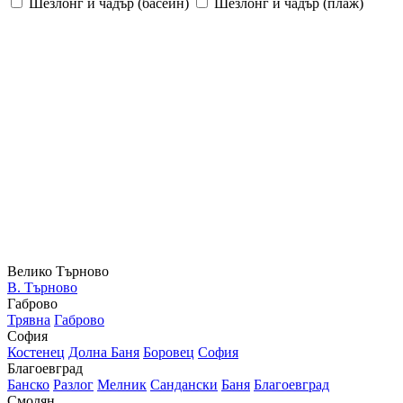
Шезлонг и чадър (басейн)
Шезлонг и чадър (плаж)
Велико Търново
В. Търново
Габрово
Трявна
Габрово
София
Костенец
Долна Баня
Боровец
София
Благоевград
Банско
Разлог
Мелник
Сандански
Баня
Благоевград
Смолян