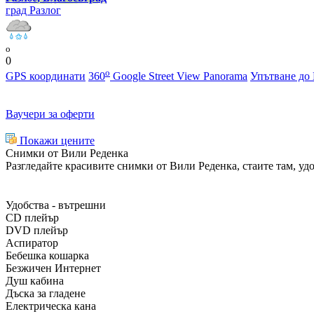
град Разлог
o
0
o
GPS координати
360
Google Street View Panorama
Упътване до
Ваучери за оферти
Покажи цените
Снимки от Вили Реденка
Разгледайте красивите снимки от Вили Реденка, стаите там, удо
Удобства - вътрешни
CD плейър
DVD плейър
Аспиратор
Бебешка кошарка
Безжичен Интернет
Душ кабина
Дъска за гладене
Електрическа кана