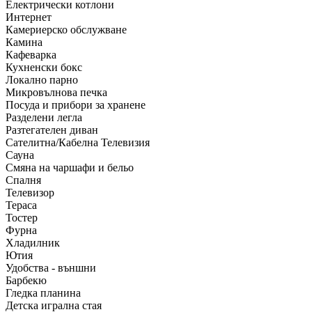
Електрически котлони
Интернет
Камериерско обслужване
Камина
Кафеварка
Кухненски бокс
Локално парно
Микровълнова печка
Посуда и прибори за хранене
Разделени легла
Разтегателен диван
Сателитна/Кабелна Телевизия
Сауна
Смяна на чаршафи и бельо
Спалня
Телевизор
Тераса
Тостер
Фурна
Хладилник
Ютия
Удобства - външни
Барбекю
Гледка планина
Детска игрална стая