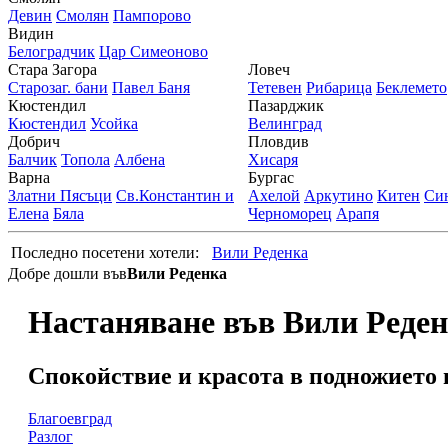
Девин
Смолян
Пампорово
Видин
Белоградчик
Цар Симеоново
Стара Загора
Ловеч
Старозаг. бани
Павел Баня
Тетевен
Рибарица
Беклемето
Кюстендил
Пазарджик
Кюстендил
Усойка
Велинград
Добрич
Пловдив
Балчик
Топола
Албена
Хисаря
Варна
Бургас
Златни Пясъци
Св.Константин и
Ахелой
Аркутино
Китен
Си
Елена
Бяла
Черноморец
Арапя
Последно посетени хотели:
Вили Реденка
Добре дошли във
Вили Реденка
Настаняване във Вили Реде
Спокойствие и красота в подножието 
Благоевград
Разлог