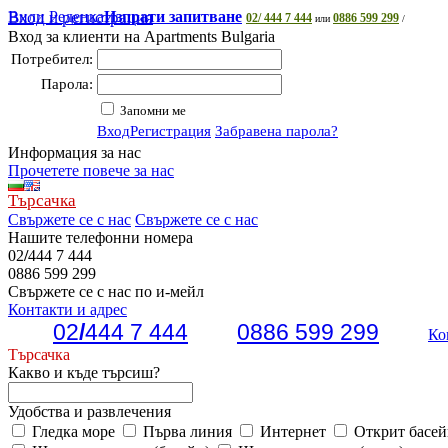
Вили Реденка
Вход и регистрация
Изпрати запитване
02/ 444 7 444
0886 599 299
или
/
Вход за клиенти на Apartments Bulgaria
Потребител:
Парола:
Запомни ме
Вход
Регистрация
Забравена парола?
Информация за нас
Прочетете повече за нас
Търсачка
Свържете се с нас
Свържете се с нас
Нашите телефонни номера
02
/
444 7 444
0886 599 299
Свържете се с нас по и-мейл
Контакти и адрес
02
/
444 7 444
0886 599 299
Ко
Търсачка
Какво и къде търсиш?
Удобства и развлечения
Гледка море
Първа линия
Интернет
Открит басей