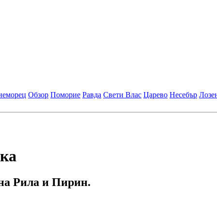
неморец
Обзор
Поморие
Равда
Свети Влас
Царево
Несебър
Лозе
нка
на Рила и Пирин.