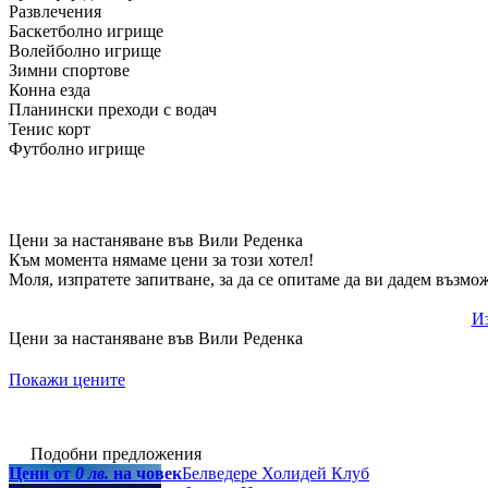
Развлечения
Баскетболно игрище
Волейболно игрище
Зимни спортове
Конна езда
Планински преходи с водач
Тенис корт
Футболно игрище
Цени за настаняване във Вили Реденка
Към момента нямаме цени за този хотел!
Моля, изпратете запитване, за да се опитаме да ви дадем възмо
Из
Цени за настаняване във Вили Реденка
Покажи цените
Подобни предложения
Цени от
0 лв.
на човек
Белведере Холидей Клуб