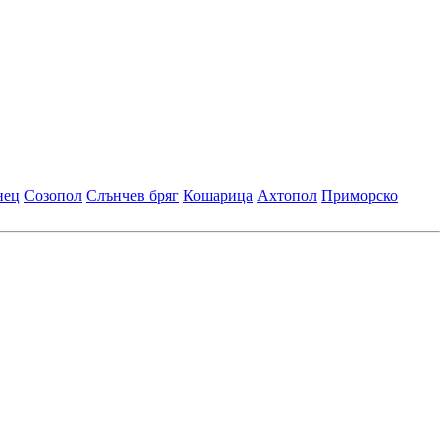
нец
Созопол
Слънчев бряг
Кошарица
Ахтопол
Приморско