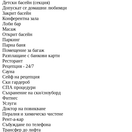
Детски басейн (секция)
Допускат се домашни любимци
Закрит басейн
Конферентна зала
Лоби бар
Масаж
Открит басейн
Паркинг
Парна баня
Помещение за багаж
Разплащане с банкови карти
Ресторант
Рецепция - 24/7
Сауна
Сейф на рецепция
Ски гардероб
СПА процедури
Съхранение на ски/сноуборд
Фитнес
Услуги
Доктор на повикване
Пералня и химическо чистене
Рент-а-кар
Събуждане по телефона
Трансфер до лифта