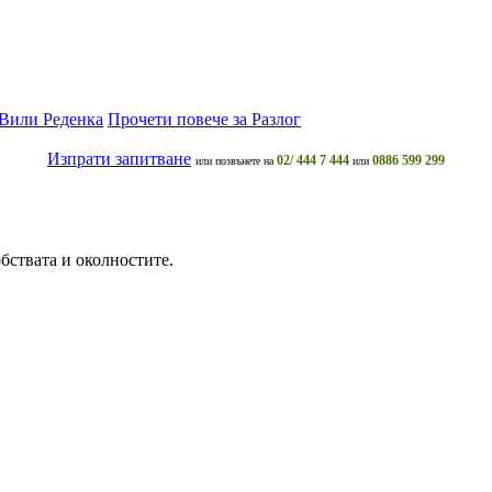
 Вили Реденка
Прочети повече за Разлог
Изпрати запитване
02/ 444 7 444
0886 599 299
или позвънете на
или
бствата и околностите.