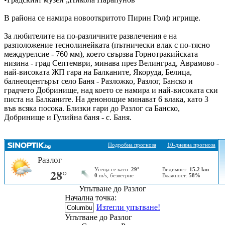
В района се намира новооткритото Пирин Голф игрище.
За любителите на по-различните развлечения е на
разположение теснолинейката (пътнически влак с по-тясно
междурелсие - 760 мм), което свързва Горнотракийската
низина - град Септември, минава през Велинград, Аврамово -
най-високата ЖП гара на Балканите, Якоруда, Белица,
балнеоцентърът село Баня - Разложко, Разлог, Банско и
градчето Добринище, над което се намира и най-високата ски
писта на Балканите. На денонощие минават 6 влака, като 3
във всяка посока. Близки гари до Разлог са Банско,
Добринище и Гулийна баня - с. Баня.
Упътване до Разлог
Начална точка:
Изтегли упътване!
Упътване до Разлог