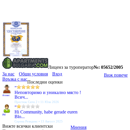
Лиценз за туроператор
№: 05652/2005
За нас
Общи условия
Вход
Виж повече
Връзка с нас
Последни оценки
”
Неповторимо и уникално място !
Атанас
Всич...
Престиж Сити 2 • 11 Юли 2026
”
Hi Community, habe gerade euren
PM
Blo...
Серена Резиденс • 13 Август 2025
Вижте всички клиентски
Мнения