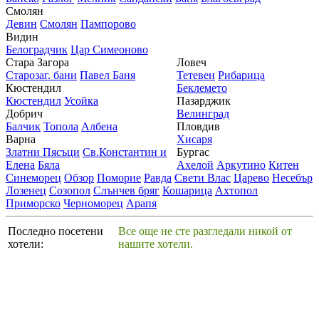
Смолян
Девин
Смолян
Пампорово
Видин
Белоградчик
Цар Симеоново
Стара Загора
Ловеч
Старозаг. бани
Павел Баня
Тетевен
Рибарица
Кюстендил
Беклемето
Кюстендил
Усойка
Пазарджик
Добрич
Велинград
Балчик
Топола
Албена
Пловдив
Варна
Хисаря
Златни Пясъци
Св.Константин и
Бургас
Елена
Бяла
Ахелой
Аркутино
Китен
Синеморец
Обзор
Поморие
Равда
Свети Влас
Царево
Несебър
Лозенец
Созопол
Слънчев бряг
Кошарица
Ахтопол
Приморско
Черноморец
Арапя
Последно посетени
Все още не сте разгледали никой от
хотели:
нашите хотели.