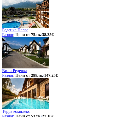
Реденка Палас
Разлог
, Цени от
75лв.
/
38.35€
Вили Реденка
Разлог
, Цени от
288лв.
/
147.25€
Терра комплекс
Разлог
, Цени от
53лв.
/
27.10€