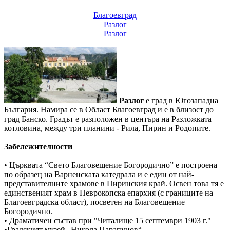
Благоевград
Разлог
Разлог
Разлог
е град в Югозападна
България. Намира се в Област Благоевград и е в близост до
град Банско. Градът е разположен в центъра на Разложката
котловина, между три планини - Рила, Пирин и Родопите.
Забележителности
• Църквата “Свето Благовещение Богородично” е построена
по образец на Варненската катедрала и е един от най-
представителните храмове в Пиринския край. Освен това тя е
единственият храм в Неврокопска епархия (с границите на
Благоевградска област), посветен на Благовещение
Богородично.
• Драматичен състав при "Читалище 15 септември 1903 г."
•Градският музей „Никола Парапунов“