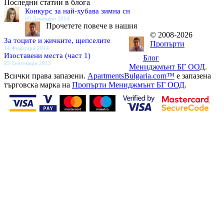
Последни статии в блога
Конкурс за най-хубава зимна сн
09 Декември 2014
Прочетете повече в нашия
© 2008-2026
За тоците и жичките, щепселите
Пропърти
14 Февруари 2014
Изоставени места (част 1)
Блог
25 Септември 2013
Мениджмънт БГ ООД
.
Всички права запазени.
ApartmentsBulgaria.com™
е запазена
търговска марка на
Пропърти Мениджмънт БГ ООД
.