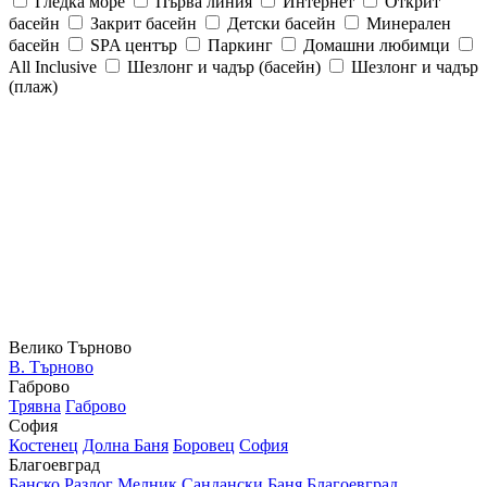
Гледка море
Първа линия
Интернет
Открит
басейн
Закрит басейн
Детски басейн
Минерален
басейн
SPA център
Паркинг
Домашни любимци
All Inclusive
Шезлонг и чадър (басейн)
Шезлонг и чадър
(плаж)
Велико Търново
В. Търново
Габрово
Трявна
Габрово
София
Костенец
Долна Баня
Боровец
София
Благоевград
Банско
Разлог
Мелник
Сандански
Баня
Благоевград