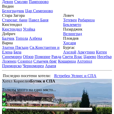
Девин
Смолян
Пампорово
Видин
Белоградчик
Цар Симеоново
Стара Загора
Ловеч
Старозаг. бани
Павел Баня
Тетевен
Рибарица
Кюстендил
Беклемето
Кюстендил
Усойка
Пазарджик
Добрич
Велинград
Балчик
Топола
Албена
Пловдив
Варна
Хисаря
Златни Пясъци
Св.Константин и
Бургас
Елена
Бяла
Ахелой
Аркутино
Китен
Синеморец
Обзор
Поморие
Равда
Свети Влас
Царево
Несебър
Лозенец
Созопол
Слънчев бряг
Кошарица
Ахтопол
Приморско
Черноморец
Арапя
Последно посетени хотели:
Ястребец Уелнес и СПА
Хотел Корнелия
Бутик и СПА
Толкова много на едно място...
Страхотна гледка!
Идеална локация за ски и голф
Безплатен трансфер до ски лифта
СПА, басейн, масажи