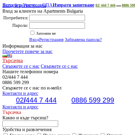
Ястребец Уелнес и СПА
Вход и регистрация
Изпрати запитване
02/ 444 7 444
0886 599
или
Вход за клиенти на Apartments Bulgaria
Потребител:
Парола:
Запомни ме
Вход
Регистрация
Забравена парола?
Информация за нас
Прочетете повече за нас
Търсачка
Свържете се с нас
Свържете се с нас
Нашите телефонни номера
02
/
444 7 444
0886 599 299
Свържете се с нас по и-мейл
Контакти и адрес
02
/
444 7 444
0886 599 299
Контакти и адрес
Търсачка
Какво и къде търсиш?
Удобства и развлечения