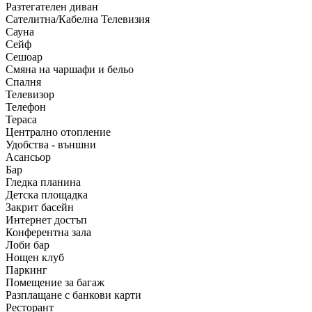
Разтегателен диван
Сателитна/Кабелна Телевизия
Сауна
Сейф
Сешоар
Смяна на чаршафи и бельо
Спалня
Телевизор
Телефон
Тераса
Централно отопление
Удобства - външни
Асансьор
Бар
Гледка планина
Детска площадка
Закрит басейн
Интернет достъп
Конферентна зала
Лоби бар
Нощен клуб
Паркинг
Помещение за багаж
Разплащане с банкови карти
Ресторант