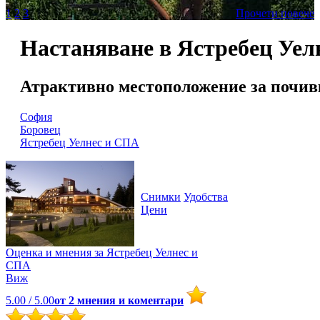
1
2
3
Прочети повече
Настаняване в Ястребец Уел
Атрактивно местоположение за почивк
София
Боровец
Ястребец Уелнес и СПА
Снимки
Удобства
Цени
Оценка и мнения за
Ястребец Уелнес и
СПА
Виж
5.00
/ 5.00
от
2
мнения и коментари