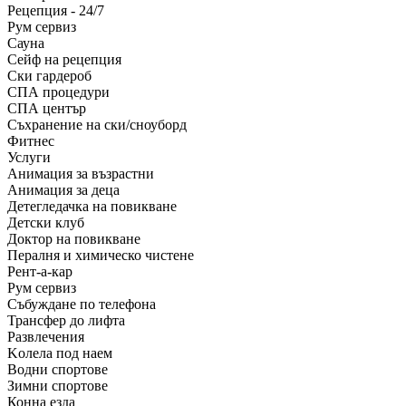
Рецепция - 24/7
Рум сервиз
Сауна
Сейф на рецепция
Ски гардероб
СПА процедури
СПА център
Съхранение на ски/сноуборд
Фитнес
Услуги
Анимация за възрастни
Анимация за деца
Детегледачка на повикване
Детски клуб
Доктор на повикване
Пералня и химическо чистене
Рент-а-кар
Рум сервиз
Събуждане по телефона
Трансфер до лифта
Развлечения
Kолела под наем
Водни спортове
Зимни спортове
Конна езда