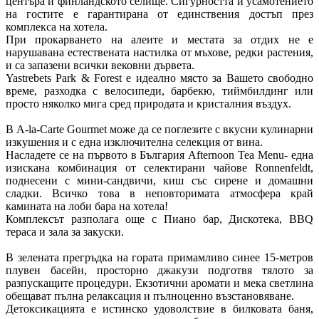
центъра и финландското селище. Сигурността и усамотението
на гостите е гарантирана от единствения достъп през
комплекса на хотела.
При прокарването на алеите и местата за отдих не е
нарушавана естествената настилка от мъхове, редки растения,
и са запазени всички вековни дървета.
Yastrebets Park & Forest е идеално място за Вашето свободно
време, разходка с велосипеди, барбекю, тиймбилдинг или
просто няколко мига сред природата и кристалния въздух.
В A-la-Carte Gourmet може да се поглезите с вкусни кулинарни
изкушения и с една изключителна селекция от вина.
Насладете се на първото в България Afternoon Tea Menu- една
изискана комбинация от селектирани чайове Ronnenfeldt,
поднесени с мини-сандвичи, киш със сирене и домашни
сладки. Всичко това в неповторимата атмосфера край
камината на лоби бара на хотела!
Комплексът разполага още с Пиано бар, Дискотека, BBQ
тераса и зала за закуски.
В зелената прегръдка на гората примамливо синее 15-метров
плувен басейн, просторно джакузи подготвя тялото за
разпускащите процедури. Екзотични аромати и мека светлина
обещават пълна релаксация и пълноценно възстановяване.
Детоксикацията е истинско удоволствие в билковата баня,