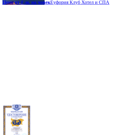
Цени от
0 лв.
на човек
Еуфория Клуб Хотел и СПА