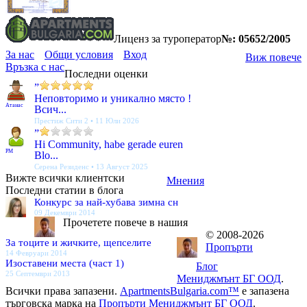
Лиценз за туроператор
№: 05652/2005
За нас
Общи условия
Вход
Виж повече
Връзка с нас
Последни оценки
”
Неповторимо и уникално място !
Атанас
Всич...
Престиж Сити 2 • 11 Юли 2026
”
Hi Community, habe gerade euren
PM
Blo...
Серена Резиденс • 13 Август 2025
Вижте всички клиентски
Мнения
Последни статии в блога
Конкурс за най-хубава зимна сн
09 Декември 2014
Прочетете повече в нашия
© 2008-2026
За тоците и жичките, щепселите
Пропърти
14 Февруари 2014
Изоставени места (част 1)
Блог
25 Септември 2013
Мениджмънт БГ ООД
.
Всички права запазени.
ApartmentsBulgaria.com™
е запазена
търговска марка на
Пропърти Мениджмънт БГ ООД
.