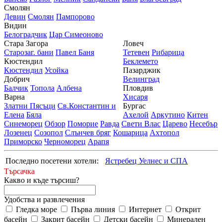
Смолян
Девин
Смолян
Пампорово
Видин
Белоградчик
Цар Симеоново
Стара Загора
Ловеч
Старозаг. бани
Павел Баня
Тетевен
Рибарица
Кюстендил
Беклемето
Кюстендил
Усойка
Пазарджик
Добрич
Велинград
Балчик
Топола
Албена
Пловдив
Варна
Хисаря
Златни Пясъци
Св.Константин и
Бургас
Елена
Бяла
Ахелой
Аркутино
Китен
Синеморец
Обзор
Поморие
Равда
Свети Влас
Царево
Несебър
Лозенец
Созопол
Слънчев бряг
Кошарица
Ахтопол
Приморско
Черноморец
Арапя
Последно посетени хотели:
Ястребец Уелнес и СПА
Търсачка
Какво и къде търсиш?
Удобства и развлечения
Гледка море
Първа линия
Интернет
Открит
басейн
Закрит басейн
Детски басейн
Минерален