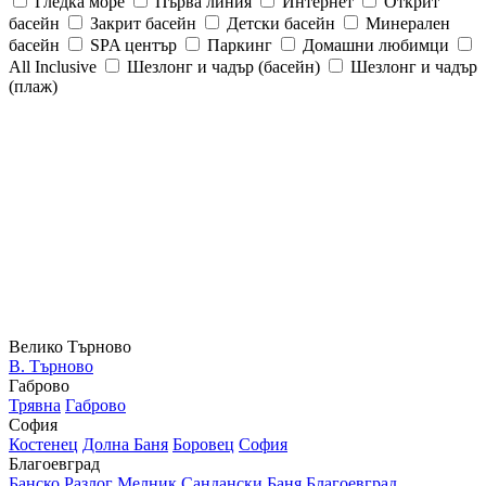
Гледка море
Първа линия
Интернет
Открит
басейн
Закрит басейн
Детски басейн
Минерален
басейн
SPA център
Паркинг
Домашни любимци
All Inclusive
Шезлонг и чадър (басейн)
Шезлонг и чадър
(плаж)
Велико Търново
В. Търново
Габрово
Трявна
Габрово
София
Костенец
Долна Баня
Боровец
София
Благоевград
Банско
Разлог
Мелник
Сандански
Баня
Благоевград