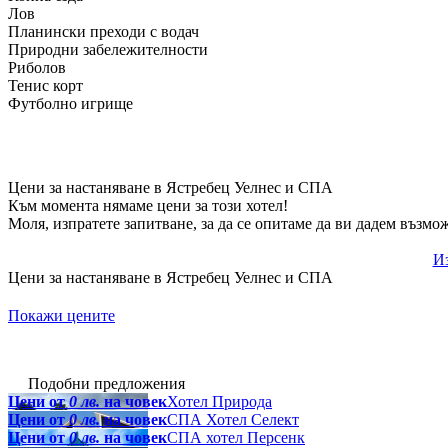
Лов
Планински преходи с водач
Природни забележителности
Риболов
Тенис корт
Футболно игрище
Цени за настаняване в Ястребец Уелнес и СПА
Към момента нямаме цени за този хотел!
Моля, изпратете запитване, за да се опитаме да ви дадем възмо
Из
Цени за настаняване в Ястребец Уелнес и СПА
Покажи цените
Подобни предложения
Цени от
0 лв.
на човек
Хотел Природа
Цени от
0 лв.
на човек
СПА Хотел Селект
Цени от
0 лв.
на човек
СПА хотел Персенк