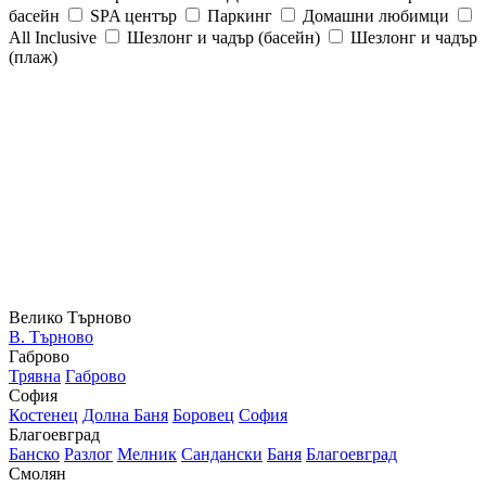
басейн
SPA център
Паркинг
Домашни любимци
All Inclusive
Шезлонг и чадър (басейн)
Шезлонг и чадър
(плаж)
Велико Търново
В. Търново
Габрово
Трявна
Габрово
София
Костенец
Долна Баня
Боровец
София
Благоевград
Банско
Разлог
Мелник
Сандански
Баня
Благоевград
Смолян