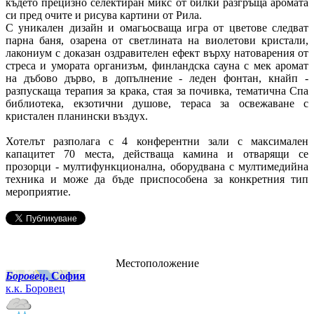
където прецизно селектиран микс от билки разгръща аромата
си пред очите и рисува картини от Рила.
С уникален дизайн и омагьосваща игра от цветове следват
парна баня, озарена от светлината на виолетови кристали,
лакониум с доказан оздравителен ефект върху натоварения от
стреса и умората организъм, финландска сауна с мек аромат
на дъбово дърво, в допълнение - леден фонтан, кнайп -
разпускаща терапия за крака, стая за почивка, тематична Спа
библиотека, екзотични душове, тераса за освежаване с
кристален планински въздух.
Хотелът разполага с 4 конферентни зали с максимален
капацитет 70 места, действаща камина и отварящи се
прозорци - мултифункционална, оборудвана с мултимедийна
техника и може да бъде приспособена за конкретния тип
мероприятие.
Местоположение
Боровец
, София
к.к. Боровец