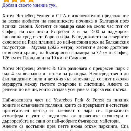
Добави своето мнение тук.
Хотел Ястребец Уелнес и СПА е изключително предложение
за всеки любител на планинската почивка в България през
всички сезони. Хотелът се намира само на около час път от
София, на ски писта Ястребец 3 и на 1500 м надморска
височина сред гъста борова гора. В подножието на северните
склонове на Рила планина до най-високия връх на Балканския
полуостров – Мусала (2925 метра), хотелът е лесно достъпен
от всички краища на България и се намира на 72 км от София,
126 км от Пловдив и на 10 км от Самоков.
Хотел Ястребец Уелнес & Спа разполага с прекрасен парк с
над 4 км велоалеи и пътеки за разходка. Непосредствено до
финландските вили и детския кът започват да се вият няколко
маршрута между гъстите смърчове и листници. Алеите са
решени по начин, който създава усещане за горска еко-пътека.
Най-красивата част на Yastrebets Park & Forest са пикник
зоните и слънчевите полянки, които се превръщат в естествен
притегателен център и пленяват с чара си. Приказната
атмосфера и уют е подсилена от дървените скулптури и
дърворезбата на един от най-добрите български майстори.
Алеите са достъпни през петте входа откъм паркинга, Спа