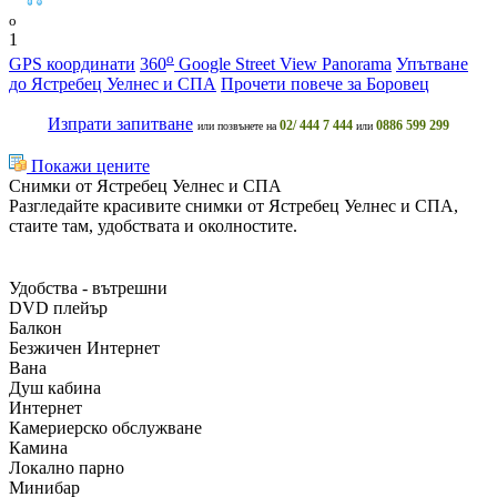
o
1
o
GPS координати
360
Google Street View Panorama
Упътване
до Ястребец Уелнес и СПА
Прочети повече за Боровец
Изпрати запитване
02/ 444 7 444
0886 599 299
или позвънете на
или
Покажи цените
Снимки от Ястребец Уелнес и СПА
Разгледайте красивите снимки от Ястребец Уелнес и СПА,
стаите там, удобствата и околностите.
Удобства - вътрешни
DVD плейър
Балкон
Безжичен Интернет
Вана
Душ кабина
Интернет
Камериерско обслужване
Камина
Локално парно
Минибар