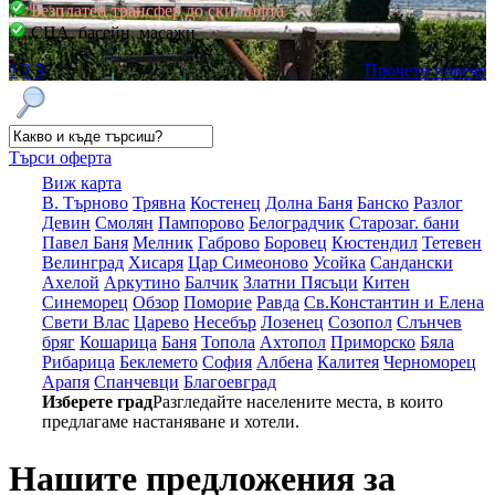
Безплатен трансфер до ски лифта
СПА, басейн, масажи
1
2
3
Прочети повече
Търси оферта
Виж карта
В. Търново
Трявна
Костенец
Долна Баня
Банско
Разлог
Девин
Смолян
Пампорово
Белоградчик
Старозаг. бани
Павел Баня
Мелник
Габрово
Боровец
Кюстендил
Тетевен
Велинград
Хисаря
Цар Симеоново
Усойка
Сандански
Ахелой
Аркутино
Балчик
Златни Пясъци
Китен
Синеморец
Обзор
Поморие
Равда
Св.Константин и Елена
Свети Влас
Царево
Несебър
Лозенец
Созопол
Слънчев
бряг
Кошарица
Баня
Топола
Ахтопол
Приморско
Бяла
Рибарица
Беклемето
София
Албена
Калитея
Черноморец
Арапя
Спанчевци
Благоевград
Изберете град
Разгледайте населените места, в които
предлагаме настаняване и хотели.
Нашите предложения за