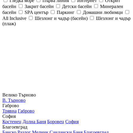
Гледка море
Първа линия
Интернет
Открит
басейн
Закрит басейн
Детски басейн
Минерален
басейн
SPA център
Паркинг
Домашни любимци
All Inclusive
Шезлонг и чадър (басейн)
Шезлонг и чадър
(плаж)
Велико Търново
В. Търново
Габрово
Трявна
Габрово
София
Костенец
Долна Баня
Боровец
София
Благоевград
Банско
Разлог
Мелник
Сандански
Баня
Благоевград