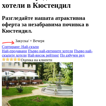
хотели в Кюстендил
Разгледайте нашата
атрактивна
оферта за незабравима почивка
в
Кюстендил.
Закуска/ + Вечеря
Сортиране:
Най-скъпи
Най-продавани
Първо най-евтините хотели
Първо най-
скъпите хотели
Най-висок рейтинг
По азбучен ред
Оценка на клиенти