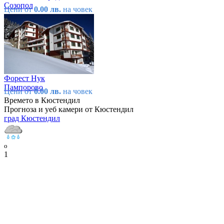
Созопол
Цени от
0.00 лв.
на човек
Форест Нук
Пампорово
Цени от
0.00 лв.
на човек
Времето в Кюстендил
Прогноза и уеб камери от Кюстендил
град Кюстендил
o
1