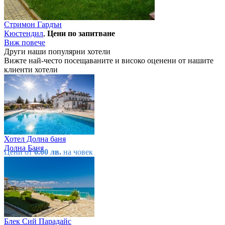
Стримон Гардън
Кюстендил
,
Цени по запитване
Виж повече
Други наши популярни хотели
Вижте най-често посещаваните и високо оценени от нашите
клиенти хотели
Хотел Долна баня
Долна Баня
Цени от
0.00 лв.
на човек
Блек Сий Парадайс