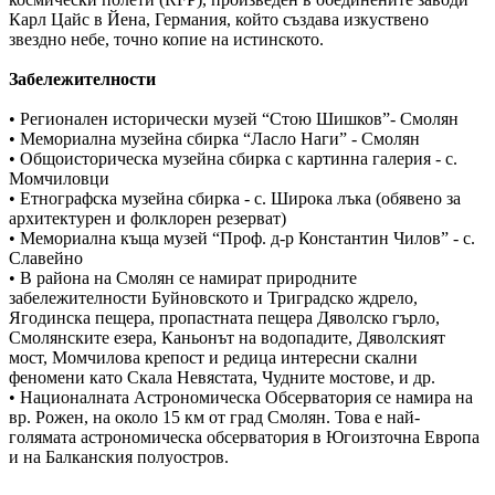
Карл Цайс в Йена, Германия, който създава изкуствено
звездно небе, точно копие на истинското.
Забележителности
• Регионален исторически музей “Стою Шишков”- Смолян
• Мемориална музейна сбирка “Ласло Наги” - Смолян
• Общоисторическа музейна сбирка с картинна галерия - с.
Момчиловци
• Етнографска музейна сбирка - с. Широка лъка (обявено за
архитектурен и фолклорен резерват)
• Мемориална къща музей “Проф. д-р Константин Чилов” - с.
Славейно
• В района на Смолян се намират природните
забележителности Буйновското и Триградско ждрело,
Ягодинска пещера, пропастната пещера Дяволско гърло,
Смолянските езера, Каньонът на водопадите, Дяволският
мост, Момчилова крепост и редица интересни скални
феномени като Скала Невястата, Чудните мостове, и др.
• Националната Астрономическа Обсерватория се намира на
вр. Рожен, на около 15 км от град Смолян. Това е най-
голямата астрономическа обсерватория в Югоизточна Европа
и на Балканския полуостров.