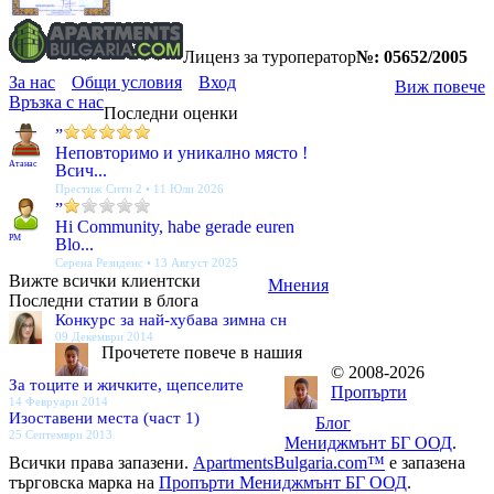
Лиценз за туроператор
№: 05652/2005
За нас
Общи условия
Вход
Виж повече
Връзка с нас
Последни оценки
”
Неповторимо и уникално място !
Атанас
Всич...
Престиж Сити 2 • 11 Юли 2026
”
Hi Community, habe gerade euren
PM
Blo...
Серена Резиденс • 13 Август 2025
Вижте всички клиентски
Мнения
Последни статии в блога
Конкурс за най-хубава зимна сн
09 Декември 2014
Прочетете повече в нашия
© 2008-2026
За тоците и жичките, щепселите
Пропърти
14 Февруари 2014
Изоставени места (част 1)
Блог
25 Септември 2013
Мениджмънт БГ ООД
.
Всички права запазени.
ApartmentsBulgaria.com™
е запазена
търговска марка на
Пропърти Мениджмънт БГ ООД
.