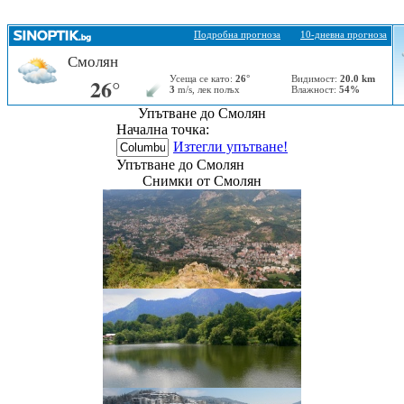
Упътване до Смолян
Начална точка:
Изтегли упътване!
Упътване до Смолян
Снимки от Смолян