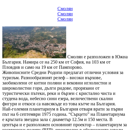
Смолян
Смолян
Смолян
Смолян е разположен в Южна
България. Намира се на 250 км от София, на 103 км от
Пловдив и само на 19 км от Пампорово.
Живописните Средни Родопи предлагат отлични условия за
туризъм. Разнообразният релеф – високи върхове,
заобиколени от китни поляни и вековни иглолистни и
широколистни гори, дълги ридове, прорязани от
туристически пътеки, реки и бързеи с кристално чиста и
студена вода, небесно сини езера, величествени скални
фигури и откоси са навсякъде из това кътче на България.
Най-големия планетариум в България отваря врати за първи
път на 6 септември 1975 година. “Сърцето” на Планетариума
е кръглата звездна зала с диаметър 12.5м и 150 места. В
центъра и е разположен основният проектор – планетариум за
космически полети (RFP), произведен в обединените заводи