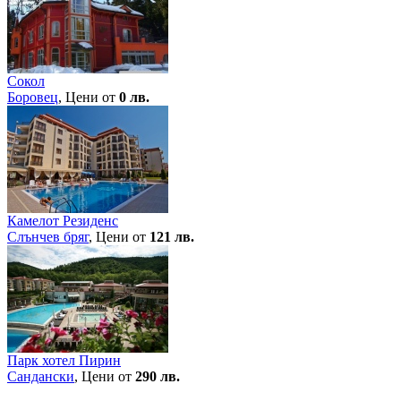
Сокол
Боровец
, Цени от
0 лв.
Камелот Резиденс
Слънчев бряг
, Цени от
121 лв.
Парк хотел Пирин
Сандански
, Цени от
290 лв.