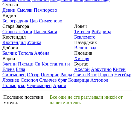
Смолян
Девин
Смолян
Пампорово
Видин
Белоградчик
Цар Симеоново
Стара Загора
Ловеч
Старозаг. бани
Павел Баня
Тетевен
Рибарица
Кюстендил
Беклемето
Кюстендил
Усойка
Пазарджик
Добрич
Велинград
Балчик
Топола
Албена
Пловдив
Варна
Хисаря
Златни Пясъци
Св.Константин и
Бургас
Елена
Бяла
Ахелой
Аркутино
Китен
Синеморец
Обзор
Поморие
Равда
Свети Влас
Царево
Несебър
Лозенец
Созопол
Слънчев бряг
Кошарица
Ахтопол
Приморско
Черноморец
Арапя
Последно посетени
Все още не сте разгледали никой от
хотели:
нашите хотели.