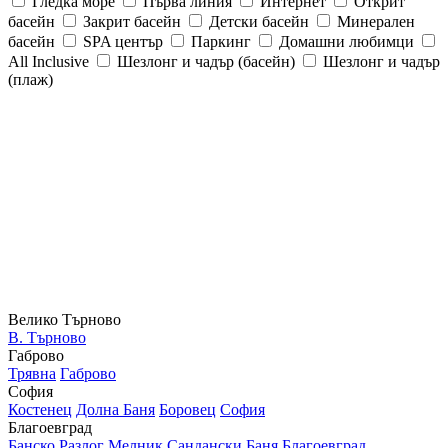
Гледка море
Първа линия
Интернет
Открит
басейн
Закрит басейн
Детски басейн
Минерален
басейн
SPA център
Паркинг
Домашни любимци
All Inclusive
Шезлонг и чадър (басейн)
Шезлонг и чадър
(плаж)
Велико Търново
В. Търново
Габрово
Трявна
Габрово
София
Костенец
Долна Баня
Боровец
София
Благоевград
Банско
Разлог
Мелник
Сандански
Баня
Благоевград