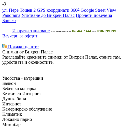
-3
o
ул. Пере Тошев 2
GPS координати
360
Google Street View
Panorama
Упътване до Вихрен Палас
Прочети повече за
Банско
Изпрати запитване
02/ 444 7 444
0886 599 299
или позвънете на
или
Ваучери за оферти
Покажи цените
Снимки от Вихрен Палас
Разгледайте красивите снимки от Вихрен Палас, стаите там,
удобствата и околностите.
Удобства - вътрешни
Балкон
Бебешка кошарка
Безжичен Интернет
Душ кабина
Интернет
Камериерско обслужване
Климатик
Локално парно
Минибар