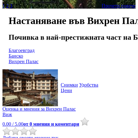
1
2
3
Прочети повече
Настаняване във Вихрен Па
Почивка в най-престижната част на Б
Благоевград
Банско
Вихрен Палас
Снимки
Удобства
Цени
Оценка и мнения за
Вихрен Палас
Виж
0.00
/ 5.00
от
0
мнения и коментари
Добави своето мнение тук.