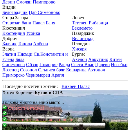
Девин
Смолян
Пампорово
Видин
Белоградчик
Цар Симеоново
Стара Загора
Ловеч
Старозаг. бани
Павел Баня
Тетевен
Рибарица
Кюстендил
Беклемето
Кюстендил
Усойка
Пазарджик
Добрич
Велинград
Балчик
Топола
Албена
Пловдив
Варна
Хисаря
Златни Пясъци
Св.Константин и
Бургас
Елена
Бяла
Ахелой
Аркутино
Китен
Синеморец
Обзор
Поморие
Равда
Свети Влас
Царево
Несебър
Лозенец
Созопол
Слънчев бряг
Кошарица
Ахтопол
Приморско
Черноморец
Арапя
Последно посетени хотели:
Вихрен Палас
Хотел Корнелия
Бутик и СПА
Толкова много на едно място...
Страхотна гледка!
Идеална локация за ски и голф
Безплатен трансфер до ски лифта
СПА, басейн, масажи