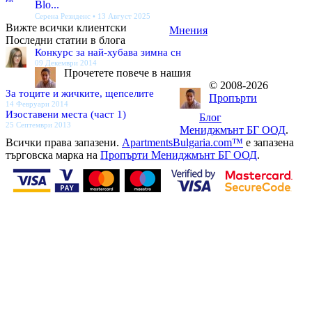
PM
Blo...
Серена Резиденс • 13 Август 2025
Вижте всички клиентски
Мнения
Последни статии в блога
Конкурс за най-хубава зимна сн
09 Декември 2014
Прочетете повече в нашия
© 2008-2026
За тоците и жичките, щепселите
Пропърти
14 Февруари 2014
Изоставени места (част 1)
Блог
25 Септември 2013
Мениджмънт БГ ООД
.
Всички права запазени.
ApartmentsBulgaria.com™
е запазена
търговска марка на
Пропърти Мениджмънт БГ ООД
.