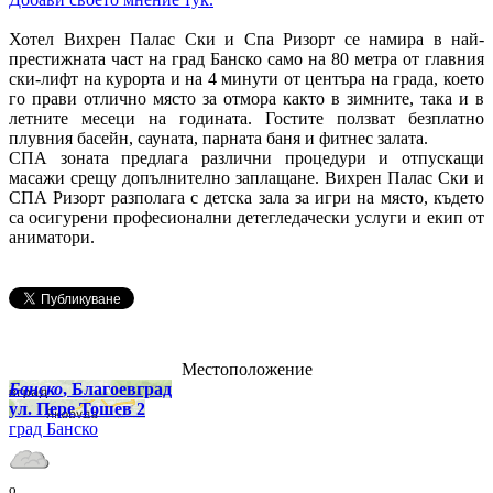
Хотел Вихрен Палас Ски и Спа Ризорт се намира в най-
престижната част на град Банско само на 80 метра от главния
ски-лифт на курорта и на 4 минути от центъра на града, което
го прави отлично място за отмора както в зимните, така и в
летните месеци на годината. Гостите ползват безплатно
плувния басейн, сауната, парната баня и фитнес залата.
СПА зоната предлага различни процедури и отпускащи
масажи срещу допълнително заплащане. Вихрен Палас Ски и
СПА Ризорт разполага с детска зала за игри на място, където
са осигурени професионални детегледачески услуги и екип от
аниматори.
Местоположение
Банско
, Благоевград
ул. Пере Тошев 2
град Банско
o