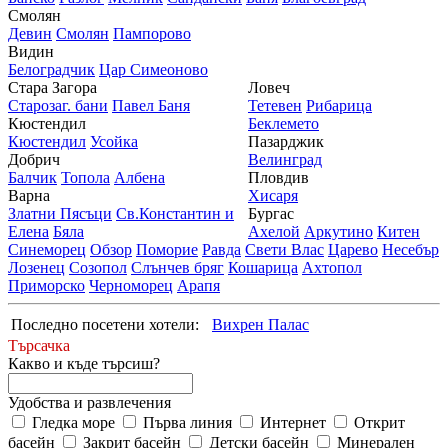
Смолян
Девин
Смолян
Пампорово
Видин
Белоградчик
Цар Симеоново
Стара Загора
Ловеч
Старозаг. бани
Павел Баня
Тетевен
Рибарица
Кюстендил
Беклемето
Кюстендил
Усойка
Пазарджик
Добрич
Велинград
Балчик
Топола
Албена
Пловдив
Варна
Хисаря
Златни Пясъци
Св.Константин и
Бургас
Елена
Бяла
Ахелой
Аркутино
Китен
Синеморец
Обзор
Поморие
Равда
Свети Влас
Царево
Несебър
Лозенец
Созопол
Слънчев бряг
Кошарица
Ахтопол
Приморско
Черноморец
Арапя
Последно посетени хотели:
Вихрен Палас
Търсачка
Какво и къде търсиш?
Удобства и развлечения
Гледка море
Първа линия
Интернет
Открит
басейн
Закрит басейн
Детски басейн
Минерален