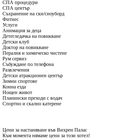
СПА процедури
СПА център
Съхранение на ски/сноуборд
Фитнес
Услуги
Анимация за деца
Детегледачка на повикване
Детски клуб
Доктор на повикване
Пералня и химическо чистене
Рум сервиз
Събуждане по телефона
Развлечения
Детски атракционен център
Зимни спортове
Конна езда
Нощен живот
Планински преходи с водач
Спортно и скално катерене
Цени за настаняване във Вихрен Палас
Към момента нямаме цени за този хотел!