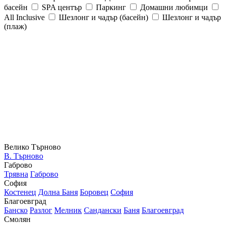
басейн
SPA център
Паркинг
Домашни любимци
All Inclusive
Шезлонг и чадър (басейн)
Шезлонг и чадър
(плаж)
Велико Търново
В. Търново
Габрово
Трявна
Габрово
София
Костенец
Долна Баня
Боровец
София
Благоевград
Банско
Разлог
Мелник
Сандански
Баня
Благоевград
Смолян