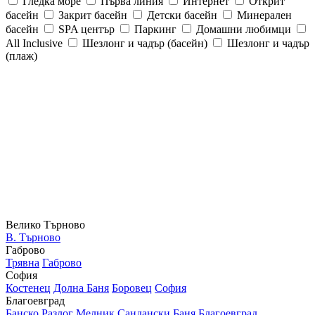
Гледка море
Първа линия
Интернет
Открит
басейн
Закрит басейн
Детски басейн
Минерален
басейн
SPA център
Паркинг
Домашни любимци
All Inclusive
Шезлонг и чадър (басейн)
Шезлонг и чадър
(плаж)
Велико Търново
В. Търново
Габрово
Трявна
Габрово
София
Костенец
Долна Баня
Боровец
София
Благоевград
Банско
Разлог
Мелник
Сандански
Баня
Благоевград