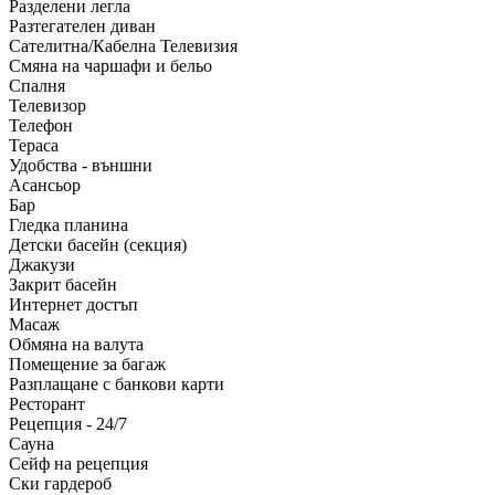
Разделени легла
Разтегателен диван
Сателитна/Кабелна Телевизия
Смяна на чаршафи и бельо
Спалня
Телевизор
Телефон
Тераса
Удобства - външни
Асансьор
Бар
Гледка планина
Детски басейн (секция)
Джакузи
Закрит басейн
Интернет достъп
Масаж
Обмяна на валута
Помещение за багаж
Разплащане с банкови карти
Ресторант
Рецепция - 24/7
Сауна
Сейф на рецепция
Ски гардероб