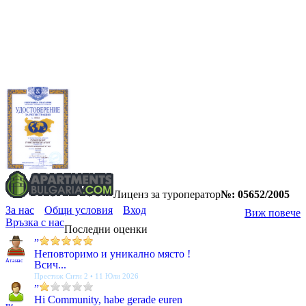
Лиценз за туроператор
№: 05652/2005
За нас
Общи условия
Вход
Виж повече
Връзка с нас
Последни оценки
”
Неповторимо и уникално място !
Атанас
Всич...
Престиж Сити 2 • 11 Юли 2026
”
Hi Community, habe gerade euren