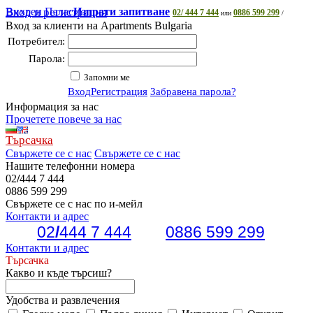
Вихрен Палас
Вход и регистрация
Изпрати запитване
02/ 444 7 444
0886 599 299
или
/
Вход за клиенти на Apartments Bulgaria
Потребител:
Парола:
Запомни ме
Вход
Регистрация
Забравена парола?
Информация за нас
Прочетете повече за нас
Търсачка
Свържете се с нас
Свържете се с нас
Нашите телефонни номера
02
/
444 7 444
0886 599 299
Свържете се с нас по и-мейл
Контакти и адрес
02
/
444 7 444
0886 599 299
Контакти и адрес
Търсачка
Какво и къде търсиш?
Удобства и развлечения