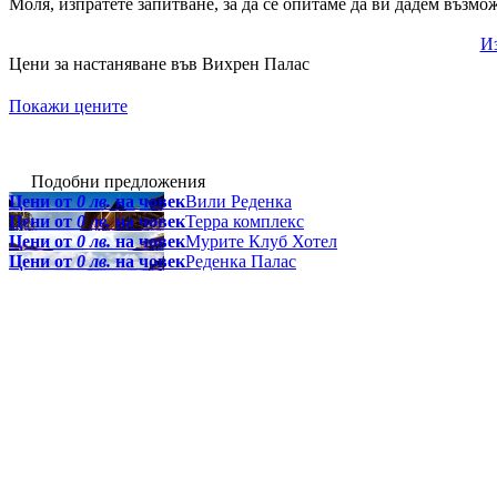
Моля, изпратете запитване, за да се опитаме да ви дадем възмо
Из
Цени за настаняване във Вихрен Палас
Покажи цените
Подобни предложения
Цени от
0 лв.
на човек
Вили Реденка
Цени от
0 лв.
на човек
Терра комплекс
Цени от
0 лв.
на човек
Мурите Клуб Хотел
Цени от
0 лв.
на човек
Реденка Палас