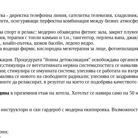
 - директна телефонна линия, сателитна телевизия, хладилник, 
менти, осигуряващи перфектна комбинация между бизнес атмосфе
спорт и релакс: модерно обзаведена фитнес зала, закрит плувен 
я, терапия с топли камъни и т.н.; тангентор, перлена вана, джак
а, кнайп-пътека, шоков басейн, ледено ведро.
а водещи фирми, кислородна мезотерапия за лице, фотоепилация 
кация. Процедурата "йонна детоксикация" освобождава организм
стимулира се вегетативната нервна система;постига се намалява
я; стимулира се имунната система; улеснява се работата на вътр
лява се нивото на свободните радикали; улеснява се заздравява
аните да релаксират, в резултат на което се подобрява качествот
дина
в приземния етаж на хотела. Хотелът се намира само на 50 
структори и ски гардероб с модерна екипировка. Възможности з
рни;
;