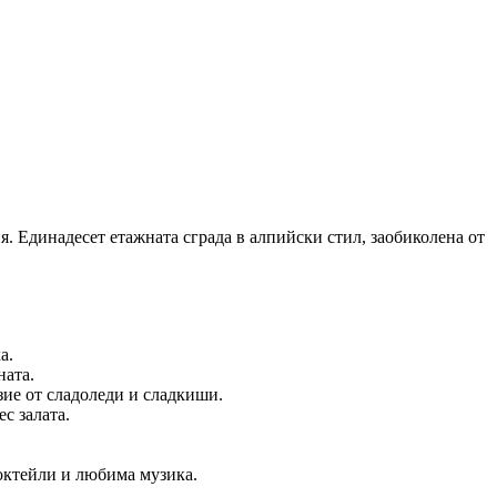
я. Единадесет етажната сграда в алпийски стил, заобиколена от
а.
ната.
зие от сладоледи и сладкиши.
с залата.
октейли и любима музика.