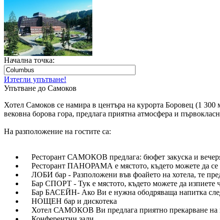
Начална точка:
Изтегли упътване!
Упътване до Самоков
Хотел Самоков се намира в центъра на курорта Боровец (1 300 
вековна борова гора, предлага приятна атмосфера и първокласн
На разположение на гостите са:
Ресторант САМОКОВ предлага: бюфет закуска и вечеря, а
Ресторант ПАНОРАМА e мястото, където можете да се на
ЛОБИ бар - Разположени във фоайето на хотела, те пред
Бар СПОРТ - Тук е мястото, където можете да изпиете ча
Бар БАСЕЙН- Ако Ви е нужна ободряваща напитка след 
НОЩЕН бар и дискотека
Хотел САМОКОВ Ви предлага приятно прекарване на вече
Конферентни зали