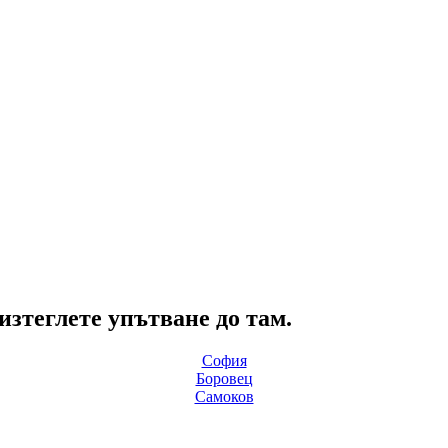
зтеглете упътване до там.
София
Боровец
Самоков