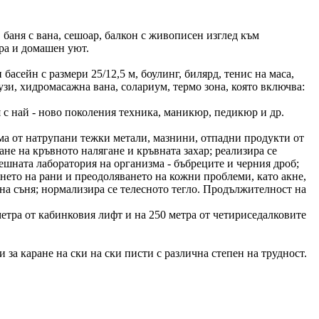
баня с вана, сешоар, балкон с живописен изглед към
ра и домашен уют.
басейн с размери 25/12,5 м, боулинг, билярд, тенис на маса,
узи, хидромасажна вана, солариум, термо зона, която включва:
с най - ново поколения техника, маникюр, педикюр и др.
а от натрупани тежки метали, мазнини, отпадни продукти от
не на кръвното налягане и кръвната захар; реализира се
ешната лаборатория на организма - бъбреците и черния дроб;
нето на рани и преодоляването на кожни проблеми, като акне,
о на съня; нормализира се телесното тегло. Продължителност на
метра от кабинковия лифт и на 250 метра от четириседалковите
а каране на ски на ски писти с различна степен на трудност.