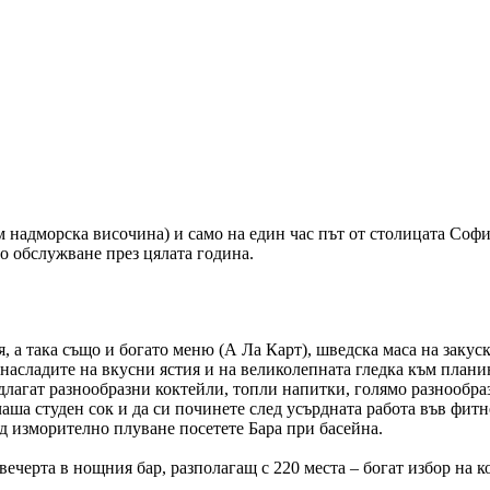
м надморска височина) и само на един час път от столицата Софи
о обслужване през цялата година.
 така също и богато меню (А Ла Карт), шведска маса на закуск
сладите на вкусни ястия и на великолепната гледка към плани
лагат разнообразни коктейли, топли напитки, голямо разнообра
ша студен сок и да си починете след усърдната работа във фитне
изморително плуване посетете Бара при басейна.
рта в нощния бар, разполагащ с 220 места – богат избор на к