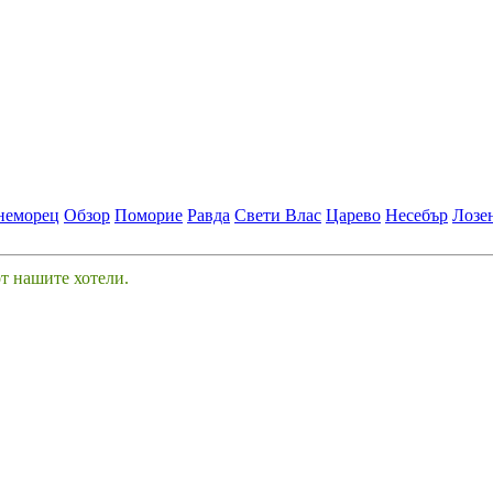
неморец
Обзор
Поморие
Равда
Свети Влас
Царево
Несебър
Лозе
от нашите хотели.