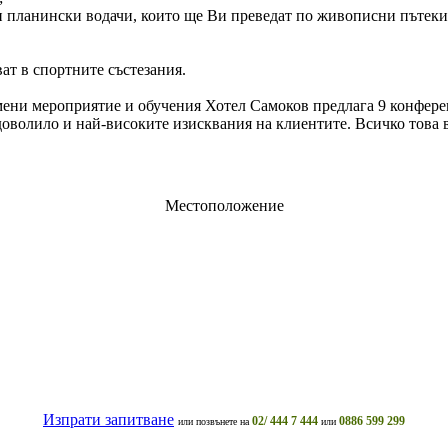
ланински водачи, които ще Ви преведат по живописни пътеки, п
ат в спортните състезания.
ени мероприятие и обучения Хотел Самоков предлага 9 конферен
адоволило и най-високите изисквания на клиентите. Всичко това 
Местоположение
Изпрати запитване
02/ 444 7 444
0886 599 299
или позвънете на
или