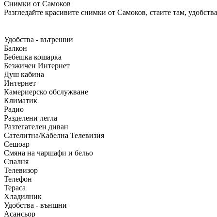
Снимки от Самоков
Разгледайте красивите снимки от Самоков, стаите там, удобства
Удобства - вътрешни
Балкон
Бебешка кошарка
Безжичен Интернет
Душ кабина
Интернет
Камериерско обслужване
Климатик
Радио
Разделени легла
Разтегателен диван
Сателитна/Кабелна Телевизия
Сешоар
Смяна на чаршафи и бельо
Спалня
Телевизор
Телефон
Тераса
Хладилник
Удобства - външни
Асансьор