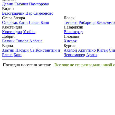
Девин
Смолян
Пампорово
Видин
Белоградчик
Цар Симеоново
Стара Загора
Ловеч
Старозаг. бани
Павел Баня
Тетевен
Рибарица
Беклемето
Кюстендил
Пазарджик
Кюстендил
Усойка
Велинград
Добрич
Пловдив
Балчик
Топола
Албена
Хисаря
Варна
Бургас
Златни Пясъци
Св.Константин и
Ахелой
Аркутино
Китен
Си
Елена
Бяла
Черноморец
Арапя
Последно посетени хотели:
Все още не сте разгледали никой 