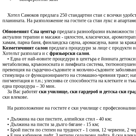
Хотел Самоков предлага 250 стандартни стаи с всички удобства
планината. На разположение на гостите са стаи лукс и апарта
Обновеният Спа център
предлага разнообразни възможности за 
актуални терапии и масажи - цялостен, класически, аромотерапи
хамам, парна баня, финландска сауна, аромасауна, вани за крак
Козметичният салон
предлага процедури за лице с продукти н
Хотелът разполага и с
фризьорски салон
.
• Една от най-новите процедури в центъра е йонната детокси
метаболизма, кръвоносната и лимфната система, тютюнопушене;
превенция на сърдечно-съдовите и мозъчно-съдовите заболявани
стимулира се функционирането на стомашно-чревния тракт; нама
пигментация и т.н.; улеснява се способността на клетките и тък
една процедура – 30 мин.
За Вас работят
ски училище, ски гардероб и детска ски гра
ски влекове.
На разпoложение на гостите е ски училище с професионални ин
• Дължина на ски пистите, алпийски стил - 40 км;
• Дължина на писти за дълго бягане - 15 км;
• Брой писти по степен на трудност - 1 синя, 12 червени, 2 че
• Един кабинков лифт, 3 четири седалкови лифтa, 8 ски влека