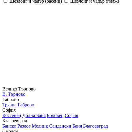
Шезлонг и чадър (басейн)
Шезлонг и чадър (плаж)
Велико Търново
В. Търново
Габрово
Трявна
Габрово
София
Костенец
Долна Баня
Боровец
София
Благоевград
Банско
Разлог
Мелник
Сандански
Баня
Благоевград
Смолян