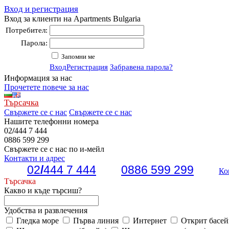
Вход и регистрация
Вход за клиенти на Apartments Bulgaria
Потребител:
Парола:
Запомни ме
Вход
Регистрация
Забравена парола?
Информация за нас
Прочетете повече за нас
Търсачка
Свържете се с нас
Свържете се с нас
Нашите телефонни номера
02
/
444 7 444
0886 599 299
Свържете се с нас по и-мейл
Контакти и адрес
02
/
444 7 444
0886 599 299
Ко
Търсачка
Какво и къде търсиш?
Удобства и развлечения
Гледка море
Първа линия
Интернет
Открит басей