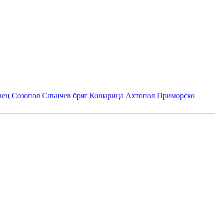
нец
Созопол
Слънчев бряг
Кошарица
Ахтопол
Приморско