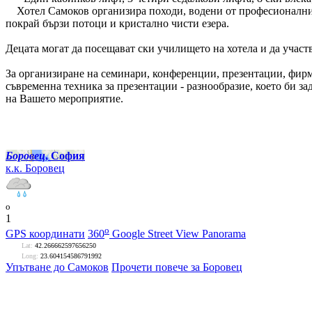
Хотел Самоков организира походи, водени от професионални п
покрай бързи потоци и кристално чисти езера.
Децата могат да посещават ски училището на хотела и да участв
За организиране на семинари, конференции, презентации, фирм
съвременна техника за презентации - разнообразие, което би з
на Вашето мероприятие.
Боровец
, София
к.к. Боровец
o
1
o
GPS координати
360
Google Street View Panorama
Lat:
42.266662597656250
Long:
23.604154586791992
Упътване до Самоков
Прочети повече за Боровец