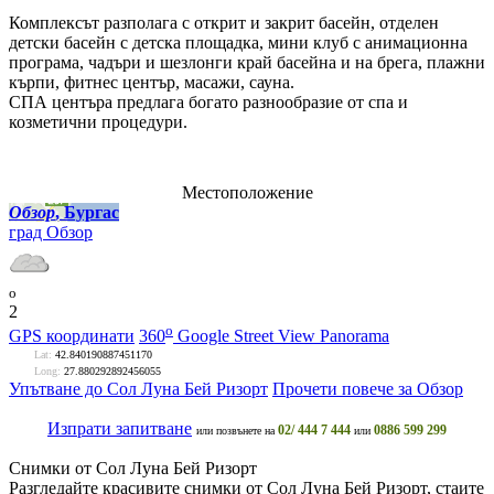
Комплексът разполага с открит и закрит басейн, отделен
детски басейн с детска площадка, мини клуб с анимационна
програма, чадъри и шезлонги край басейна и на брега, плажни
кърпи, фитнес център, масажи, сауна.
СПА центъра предлага богато разнообразие от спа и
козметични процедури.
Местоположение
Обзор
, Бургас
град Обзор
o
2
o
GPS координати
360
Google Street View Panorama
Lat:
42.840190887451170
Long:
27.880292892456055
Упътване до Сол Луна Бей Ризорт
Прочети повече за Обзор
Изпрати запитване
02/ 444 7 444
0886 599 299
или позвънете на
или
Снимки от Сол Луна Бей Ризорт
Разгледайте красивите снимки от Сол Луна Бей Ризорт, стаите