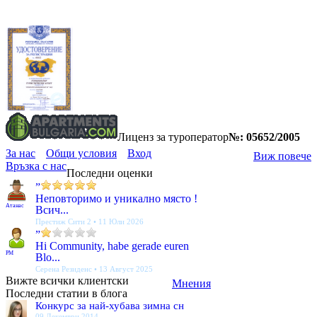
Лиценз за туроператор
№: 05652/2005
За нас
Общи условия
Вход
Виж повече
Връзка с нас
Последни оценки
”
Неповторимо и уникално място !
Атанас
Всич...
Престиж Сити 2 • 11 Юли 2026
”
Hi Community, habe gerade euren
PM
Blo...
Серена Резиденс • 13 Август 2025
Вижте всички клиентски
Мнения
Последни статии в блога
Конкурс за най-хубава зимна сн
09 Декември 2014