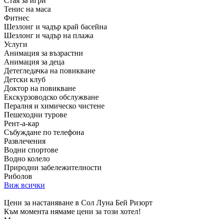
Стая за игри
Тенис на маса
Фитнес
Шезлонг и чадър край басейна
Шезлонг и чадър на плажа
Услуги
Анимация за възрастни
Анимация за деца
Детегледачка на повикване
Детски клуб
Доктор на повикване
Екскурзоводско обслужване
Пералня и химическо чистене
Пешеходни турове
Рент-а-кар
Събуждане по телефона
Развлечения
Водни спортове
Водно колело
Природни забележителности
Риболов
Виж всички
Цени за настаняване в Сол Луна Бей Ризорт
Към момента нямаме цени за този хотел!