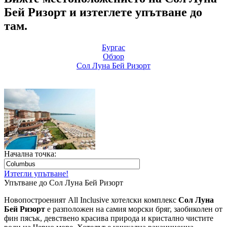
Бей Ризорт и изтеглете упътване до
там.
Бургас
Обзор
Сол Луна Бей Ризорт
Начална точка:
Изтегли упътване!
Упътване до Сол Луна Бей Ризорт
Новопостроеният All Inclusive хотелски комплекс
Сол Луна
Бей Ризорт
е разположен на самия морски бряг, заобиколен от
фин пясък, девствено красива природа и кристално чистите