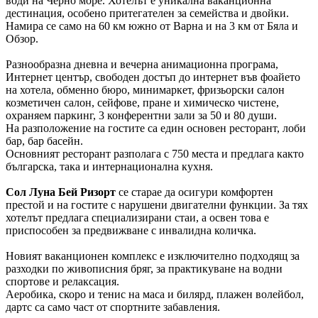
води на Черно море. Хотелът е уникална ваканционна
дестинация, особено притегателен за семейства и двойки.
Намира се само на 60 км южно от Варна и на 3 км от Бяла и
Обзор.
Разнообразна дневна и вечерна анимационна програма,
Интернет център, свободен достъп до интернет във фоайето
на хотела, обменно бюро, минимаркет, фризьорски салон
козметичен салон, сейфове, пране и химическо чистене,
охраняем паркинг, 3 конферентни зали за 50 и 80 души.
На разположение на гостите са един основен ресторант, лоби
бар, бар басейн.
Основният ресторант разполага с 750 места и предлага както
българска, така и интернационална кухня.
Сол Луна Бей Ризорт
се старае да осигури комфортен
престой и на гостите с нарушени двигателни функции. За тях
хотелът предлага специализирани стаи, а освен това е
приспособен за предвижване с инвалидна количка.
Новият ваканционен комплекс е изключително подходящ за
разходки по живописния бряг, за практикуване на водни
спортове и релаксация.
Аеробика, скоро и тенис на маса и билярд, плажен волейбол,
дартс са само част от спортните забавления.