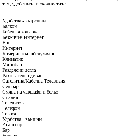
там, удобствата и околностите.
Удобства - вътрешни
Балкон
Бебешка кошарка
Безжичен Интернет
Вана
Интернет
Камериерско обслужване
Климатик
Минибар
Разделени легла
Разтегателен диван
Сателитна/Кабелна Телевизия
Сешоар
Смяна на чаршафи и бельо
Спалня
Телевизор
Телефон
Тераса
Удобства - външни
Асансьор
Бар
Билярд