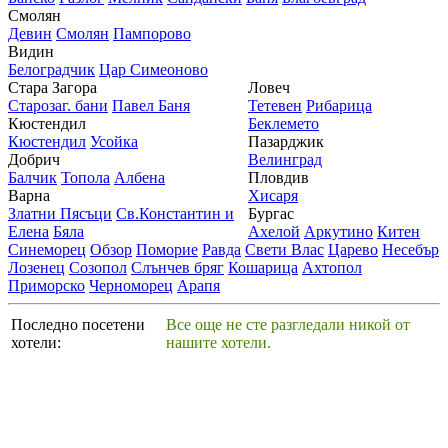
Смолян
Девин
Смолян
Пампорово
Видин
Белоградчик
Цар Симеоново
Стара Загора
Ловеч
Старозаг. бани
Павел Баня
Тетевен
Рибарица
Кюстендил
Беклемето
Кюстендил
Усойка
Пазарджик
Добрич
Велинград
Балчик
Топола
Албена
Пловдив
Варна
Хисаря
Златни Пясъци
Св.Константин и
Бургас
Елена
Бяла
Ахелой
Аркутино
Китен
Синеморец
Обзор
Поморие
Равда
Свети Влас
Царево
Несебър
Лозенец
Созопол
Слънчев бряг
Кошарица
Ахтопол
Приморско
Черноморец
Арапя
Последно посетени
Все още не сте разгледали никой от
хотели:
нашите хотели.