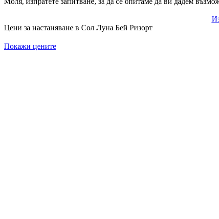
Моля, изпратете запитване, за да се опитаме да ви дадем възмо
Из
Цени за настаняване в Сол Луна Бей Ризорт
Покажи цените