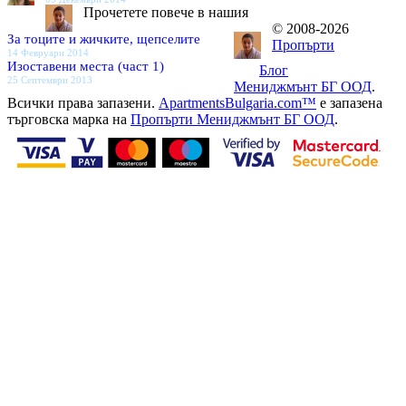
Прочетете повече в нашия
© 2008-2026
За тоците и жичките, щепселите
Пропърти
14 Февруари 2014
Изоставени места (част 1)
Блог
25 Септември 2013
Мениджмънт БГ ООД
.
Всички права запазени.
ApartmentsBulgaria.com™
е запазена
търговска марка на
Пропърти Мениджмънт БГ ООД
.