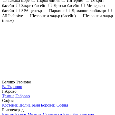
Гледка море
Първа линия
Интернет
Открит
басейн
Закрит басейн
Детски басейн
Минерален
басейн
SPA център
Паркинг
Домашни любимци
All Inclusive
Шезлонг и чадър (басейн)
Шезлонг и чадър
(плаж)
Велико Търново
В. Търново
Габрово
Трявна
Габрово
София
Костенец
Долна Баня
Боровец
София
Благоевград
Банско
Разлог
Мелник
Сандански
Баня
Благоевград