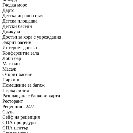
Гледка море
Дартс
Детска игрална стая
Детска площадка
Детски басейн
Джакузи
Достъп за хора с увреждания
Закрит басейн
Интернет достъп
Конферентна зала
Лоби бар
Магазин
Масаж
Открит басейн
Паркинг
Помещение за багаж
Първа линия
Разплащане с банкови карти
Ресторант
Рецепция - 24/7
Сауна
Сейф на рецепция
СПА процедури
СПА център