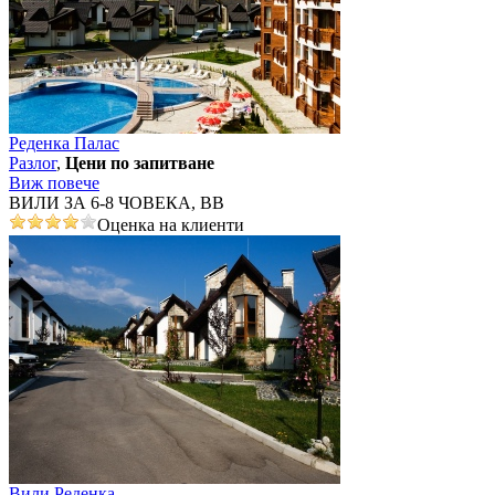
Реденка Палас
Разлог
,
Цени по запитване
Виж повече
ВИЛИ ЗА 6-8 ЧОВЕКА, ВВ
Оценка на клиенти
Вили Реденка