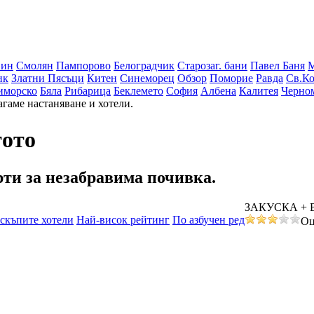
вин
Смолян
Пампорово
Белоградчик
Старозаг. бани
Павел Баня
ик
Златни Пясъци
Китен
Синеморец
Обзор
Поморие
Равда
Св.Ко
иморско
Бяла
Рибарица
Беклемето
София
Албена
Калитея
Черно
агаме настаняване и хотели.
тото
рти
за незабравима почивка.
ЗАКУСКА + 
скъпите хотели
Най-висок рейтинг
По азбучен ред
Оц