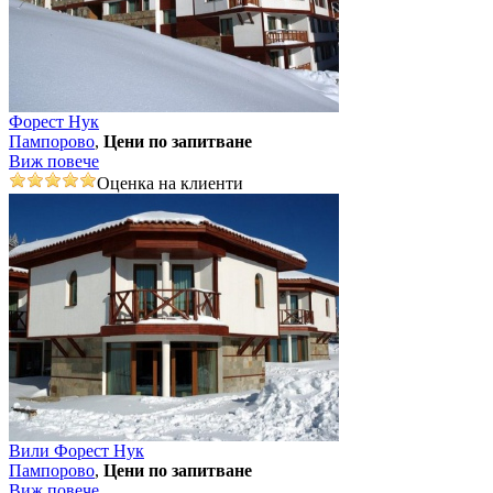
Форест Нук
Пампорово
,
Цени по запитване
Виж повече
Оценка на клиенти
Вили Форест Нук
Пампорово
,
Цени по запитване
Виж повече