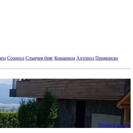
нец
Созопол
Слънчев бряг
Кошарица
Ахтопол
Приморско
Прочети повече