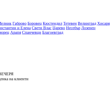
Мелник
Габрово
Боровец
Кюстендил
Тетевен
Велинград
Хисаря
нстантин и Елена
Свети Влас
Царево
Несебър
Лозенец
морец
Арапя
Спанчевци
Благоевград
ВЕЧЕРЯ
енка на клиенти