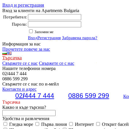
Вход и регистрация
Вход за клиенти на Apartments Bulgaria
Потребител:
Парола:
Запомни ме
Вход
Регистрация
Забравена парола?
Информация за нас
Прочетете повече за нас
Търсачка
Свържете се с нас
Свържете се с нас
Нашите телефонни номера
02
/
444 7 444
0886 599 299
Свържете се с нас по и-мейл
Контакти и адрес
02
/
444 7 444
0886 599 299
Ко
Търсачка
Какво и къде търсиш?
Удобства и развлечения
Гледка море
Първа линия
Интернет
Открит басей