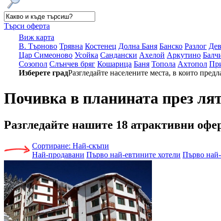
Търси оферта
Виж карта
В. Търново
Трявна
Костенец
Долна Баня
Банско
Разлог
Де
Цар Симеоново
Усойка
Сандански
Ахелой
Аркутино
Балч
Созопол
Слънчев бряг
Кошарица
Баня
Топола
Ахтопол
Пр
Изберете град
Разгледайте населените места, в които предл
Почивка в планината през ля
Разгледайте нашите
18 атрактивни офе
Сортиране:
Най-скъпи
Най-продавани
Първо най-евтините хотели
Първо най-