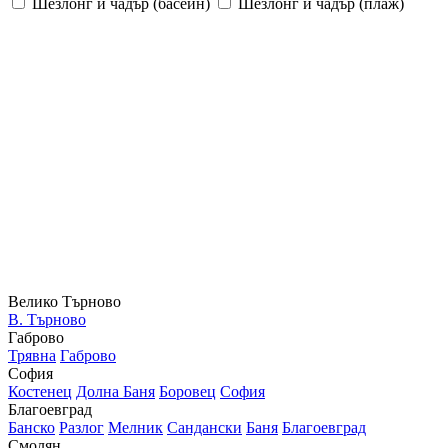
Шезлонг и чадър (басейн)
Шезлонг и чадър (плаж)
Велико Търново
В. Търново
Габрово
Трявна
Габрово
София
Костенец
Долна Баня
Боровец
София
Благоевград
Банско
Разлог
Мелник
Сандански
Баня
Благоевград
Смолян