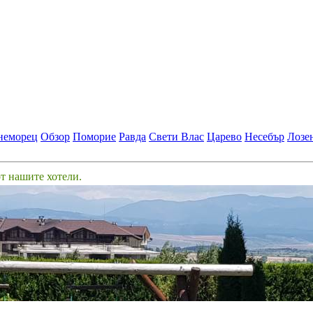
неморец
Обзор
Поморие
Равда
Свети Влас
Царево
Несебър
Лозе
от нашите хотели.