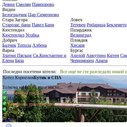
Девин
Смолян
Пампорово
Видин
Белоградчик
Цар Симеоново
Стара Загора
Ловеч
Старозаг. бани
Павел Баня
Тетевен
Рибарица
Беклемето
Кюстендил
Пазарджик
Кюстендил
Усойка
Велинград
Добрич
Пловдив
Балчик
Топола
Албена
Хисаря
Варна
Бургас
Златни Пясъци
Св.Константин и
Ахелой
Аркутино
Китен
Си
Елена
Бяла
Черноморец
Арапя
Последно посетени хотели:
Все още не сте разгледали никой 
Хотел Корнелия
Бутик и СПА
Толкова много на едно място...
Страхотна гледка!
Идеална локация за ски и голф
Безплатен трансфер до ски лифта
СПА, басейн, масажи
1
2
3