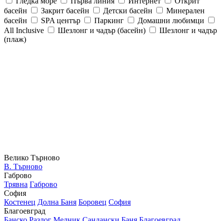
Гледка море
Първа линия
Интернет
Открит
басейн
Закрит басейн
Детски басейн
Минерален
басейн
SPA център
Паркинг
Домашни любимци
All Inclusive
Шезлонг и чадър (басейн)
Шезлонг и чадър
(плаж)
Велико Търново
В. Търново
Габрово
Трявна
Габрово
София
Костенец
Долна Баня
Боровец
София
Благоевград
Банско
Разлог
Мелник
Сандански
Баня
Благоевград