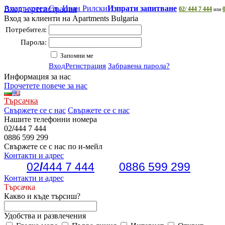
Апарт-хотел Св. Иван Рилски
Вход и регистрация
Изпрати запитване
02/ 444 7 444
или
Вход за клиенти на Apartments Bulgaria
Потребител:
Парола:
Запомни ме
Вход
Регистрация
Забравена парола?
Информация за нас
Прочетете повече за нас
Търсачка
Свържете се с нас
Свържете се с нас
Нашите телефонни номера
02
/
444 7 444
0886 599 299
Свържете се с нас по и-мейл
Контакти и адрес
02
/
444 7 444
0886 599 299
Контакти и адрес
Търсачка
Какво и къде търсиш?
Удобства и развлечения