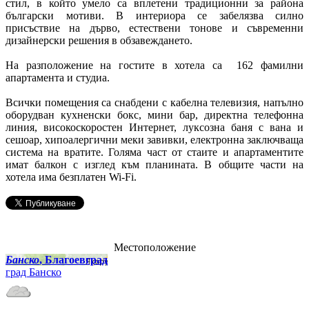
стил, в който умело са вплетени традиционни за района
български мотиви. В интериора се забелязва силно
присъствие на дърво, естествени тонове и съвременни
дизайнерски решения в обзавеждането.
На разположение на гостите в хотела са 162 фамилни
апартамента и студиа.
Всички помещения са снабдени с кабелна телевизия, напълно
оборудван кухненски бокс, мини бар, директна телефонна
линия, високоскоростен Интернет, луксозна баня с вана и
сешоар, хипоалергични меки завивки, електронна заключваща
система на вратите. Голяма част от стаите и апартаментите
имат балкон с изглед към планината. В общите части на
хотела има безплатен Wi-Fi.
Местоположение
Банско
, Благоевград
град Банско