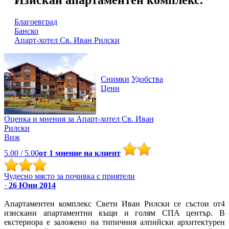
Благоевград
Банско
Апарт-хотел Св. Иван Рилски
Снимки
Удобства
Цени
Оценка и мнения за
Апарт-хотел Св. Иван
Рилски
Виж
5.00
/ 5.00
от
1
мнение на клиент
Чудесно място за почивка с приятели
·
26 Юни 2014
Апартаментен комплекс Свети Иван Рилски се състои от4
изискани апартаментни къщи и голям СПА център. В
екстериора е заложено на типичния алпийски архитектурен