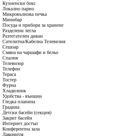
Кухненски бокс
Локално парно
Микровълнова печка
Минибар
Посуда и прибори за хранене
Разделени легла
Разтегателен диван
Сателитна/Кабелна Телевизия
Сешоар
Смяна на чаршафи и бельо
Спалня
Телевизор
Телефон
Тераса
Тостер
Фурна
Хладилник
Удобства - външни
Гледка планина
Градина
Детски басейн (секция)
Закрит басейн
Интернет достъп
Конферентна зала
Лакониум