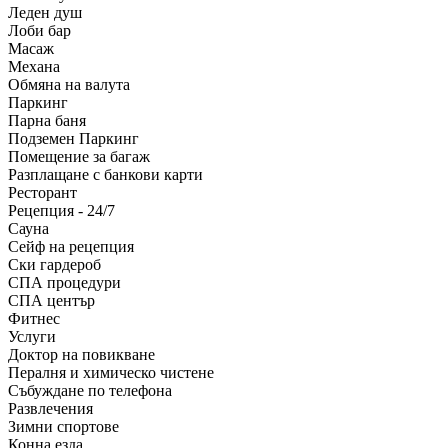
Леден душ
Лоби бар
Масаж
Механа
Обмяна на валута
Паркинг
Парна баня
Подземен Паркинг
Помещение за багаж
Разплащане с банкови карти
Ресторант
Рецепция - 24/7
Сауна
Сейф на рецепция
Ски гардероб
СПА процедури
СПА център
Фитнес
Услуги
Доктор на повикване
Пералня и химическо чистене
Събуждане по телефона
Развлечения
Зимни спортове
Конна езда