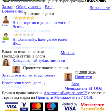
Лиценз за туроператор
№: 05652/2005
За нас
Общи условия
Вход
Виж повече
Връзка с нас
Последни оценки
”
Неповторимо и уникално място !
Атанас
Всич...
Престиж Сити 2 • 11 Юли 2026
”
Hi Community, habe gerade euren
PM
Blo...
Серена Резиденс • 13 Август 2025
Вижте всички клиентски
Мнения
Последни статии в блога
Конкурс за най-хубава зимна сн
09 Декември 2014
Прочетете повече в нашия
© 2008-2026
За тоците и жичките, щепселите
Пропърти
14 Февруари 2014
Изоставени места (част 1)
Блог
25 Септември 2013
Мениджмънт БГ ООД
.
Всички права запазени.
ApartmentsBulgaria.com™
е запазена
търговска марка на
Пропърти Мениджмънт БГ ООД
.