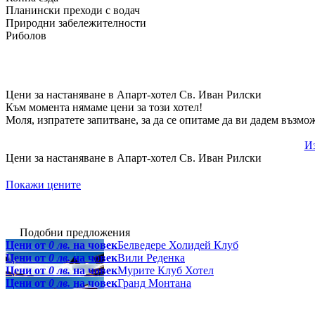
Планински преходи с водач
Природни забележителности
Риболов
Цени за настаняване в Апарт-хотел Св. Иван Рилски
Към момента нямаме цени за този хотел!
Моля, изпратете запитване, за да се опитаме да ви дадем възмо
Из
Цени за настаняване в Апарт-хотел Св. Иван Рилски
Покажи цените
Подобни предложения
Цени от
0 лв.
на човек
Белведере Холидей Клуб
Цени от
0 лв.
на човек
Вили Реденка
Цени от
0 лв.
на човек
Мурите Клуб Хотел
Цени от
0 лв.
на човек
Гранд Монтана