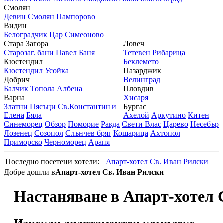
Смолян
Девин
Смолян
Пампорово
Видин
Белоградчик
Цар Симеоново
Стара Загора
Ловеч
Старозаг. бани
Павел Баня
Тетевен
Рибарица
Кюстендил
Беклемето
Кюстендил
Усойка
Пазарджик
Добрич
Велинград
Балчик
Топола
Албена
Пловдив
Варна
Хисаря
Златни Пясъци
Св.Константин и
Бургас
Елена
Бяла
Ахелой
Аркутино
Китен
Синеморец
Обзор
Поморие
Равда
Свети Влас
Царево
Несебър
Лозенец
Созопол
Слънчев бряг
Кошарица
Ахтопол
Приморско
Черноморец
Арапя
Последно посетени хотели:
Апарт-хотел Св. Иван Рилски
Добре дошли в
Апарт-хотел Св. Иван Рилски
Настаняване в Апарт-хотел 
Изискан апартаментен комплекс.