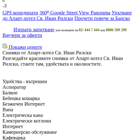
o
-3
o
GPS координати
360
Google Street View Panorama
Упътване
до Апарт-хотел Св. Иван Рилски
Прочети повече за Банско
Изпрати запитване
02/ 444 7 444
0886 599 299
или позвънете на
или
Ваучери за оферти
Покажи цените
Снимки от Апарт-хотел Св. Иван Рилски
Разгледайте красивите снимки от Апарт-хотел Св. Иван
Рилски, стаите там, удобствата и околностите.
Удобства - вътрешни
Аспиратор
Балкон
Бебешка кошарка
Безжичен Интернет
Вана
Електрическа кана
Електрически котлони
Интернет
Камериерско обслужване
Кафеварка