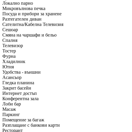
Локално парно
Микровълнова печка
Посуда и прибори за хранене
Разтегателен диван
Сателитна/Кабелна Телевизия
Сешоар
Смяна на чаршафи и бельо
Спалня
Телевизор
Тостер
Фурна
Хладилник
Ютия
Удобства - външни
Асансьор
Гледка планина
Закрит басейн
Интернет достъп
Конферентна зала
Лоби бар
Масаж
Паркинг
Помещение за багаж
Разплащане с банкови карти
Ресторант