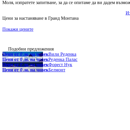
Моля, изпратете запитване, за да се опитаме да ви дадем възмо
Из
Цени за настаняване в Гранд Монтана
Покажи цените
Подобни предложения
Цени от
0 лв.
на човек
Вили Реденка
Цени от
0 лв.
на човек
Реденка Палас
Цени от
0 лв.
на човек
Форест Нук
Цени от
0 лв.
на човек
Белмонт