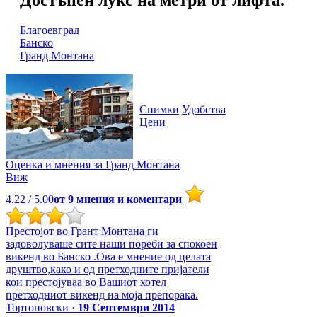
Благоевград
Банско
Гранд Монтана
Снимки
Удобства
Цени
Оценка и мнения за
Гранд Монтана
Виж
4.22
/ 5.00
от
9
мнения и коментари
Престојот во Грант Монтана ги
задоволуваше сите наши пореби за спокоен
викенд во Банско .Ова е мнение од целата
друштво,како и од претходните пријатели
кои престојуваа во Вашиот хотел
претходниот викенд на моја препорака.
Тортоповски ·
19 Септември 2014