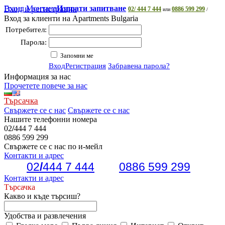
Гранд Монтана
Вход и регистрация
Изпрати запитване
02/ 444 7 444
0886 599 299
или
/
Вход за клиенти на Apartments Bulgaria
Потребител:
Парола:
Запомни ме
Вход
Регистрация
Забравена парола?
Информация за нас
Прочетете повече за нас
Търсачка
Свържете се с нас
Свържете се с нас
Нашите телефонни номера
02
/
444 7 444
0886 599 299
Свържете се с нас по и-мейл
Контакти и адрес
02
/
444 7 444
0886 599 299
Контакти и адрес
Търсачка
Какво и къде търсиш?
Удобства и развлечения