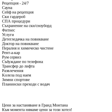
Рецепция - 24/7
Сауна
Сейф на рецепция
Ски гардероб
СПА процедури
Съхранение на ски/сноуборд
Фитнес
Услуги
Детегледачка на повикване
Доктор на повикване
Пералня и химическо чистене
Рент-а-кар
Рум сервиз
Събуждане по телефона
Трансфер до лифта
Развлечения
Kолела под наем
Зимни спортове
Планински преходи с водач
Цени за настаняване в Гранд Монтана
Към момента нямаме цени за този хотел!