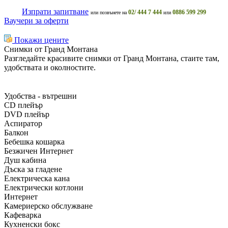
Изпрати запитване
02/ 444 7 444
0886 599 299
или позвънете на
или
Ваучери за оферти
Покажи цените
Снимки от Гранд Монтана
Разгледайте красивите снимки от Гранд Монтана, стаите там,
удобствата и околностите.
Удобства - вътрешни
CD плейър
DVD плейър
Аспиратор
Балкон
Бебешка кошарка
Безжичен Интернет
Душ кабина
Дъска за гладене
Електрическа кана
Електрически котлони
Интернет
Камериерско обслужване
Кафеварка
Кухненски бокс