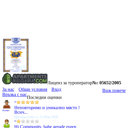
Лиценз за туроператор
№: 05652/2005
За нас
Общи условия
Вход
Виж повече
Връзка с нас
Последни оценки
”
Неповторимо и уникално място !
Атанас
Всич...
Престиж Сити 2 • 11 Юли 2026
”
Hi Community, habe gerade euren