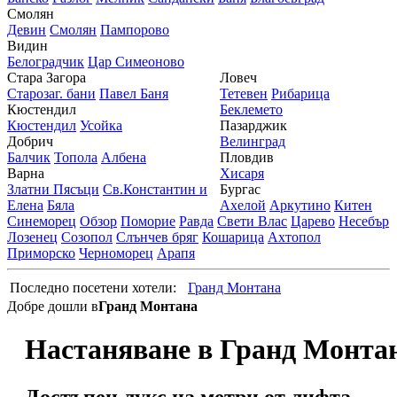
Смолян
Девин
Смолян
Пампорово
Видин
Белоградчик
Цар Симеоново
Стара Загора
Ловеч
Старозаг. бани
Павел Баня
Тетевен
Рибарица
Кюстендил
Беклемето
Кюстендил
Усойка
Пазарджик
Добрич
Велинград
Балчик
Топола
Албена
Пловдив
Варна
Хисаря
Златни Пясъци
Св.Константин и
Бургас
Елена
Бяла
Ахелой
Аркутино
Китен
Синеморец
Обзор
Поморие
Равда
Свети Влас
Царево
Несебър
Лозенец
Созопол
Слънчев бряг
Кошарица
Ахтопол
Приморско
Черноморец
Арапя
Последно посетени хотели:
Гранд Монтана
Добре дошли в
Гранд Монтана
Настаняване в Гранд Монта
Достъпен лукс на метри от лифта.