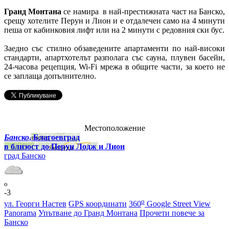
Гранд Монтана
се намира в най-престижната част на Банско,
срещу хотелите Перун и Лион и е отдалечен само на 4 минути
пеша от кабинковия лифт или на 2 минути с редовния ски бус.
Заедно със стилно обзаведените апартаменти по най-високи
стандарти, апартхотелът разполага със сауна, плувен басейн,
24-часова рецепция, Wi-Fi мрежа в общите части, за което не
се заплаща допълнително.
Местоположение
Банско
, Благоевград
в близост до Перун Лодж и Лион
град Банско
o
-3
o
ул. Георги Настев
GPS координати
360
Google Street View
Panorama
Упътване до Гранд Монтана
Прочети повече за
Банско