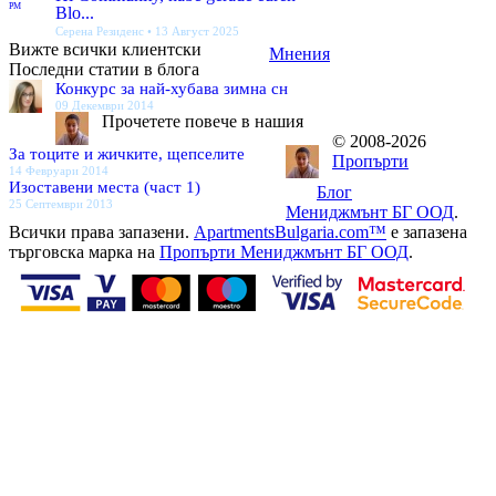
PM
Blo...
Серена Резиденс • 13 Август 2025
Вижте всички клиентски
Мнения
Последни статии в блога
Конкурс за най-хубава зимна сн
09 Декември 2014
Прочетете повече в нашия
© 2008-2026
За тоците и жичките, щепселите
Пропърти
14 Февруари 2014
Изоставени места (част 1)
Блог
25 Септември 2013
Мениджмънт БГ ООД
.
Всички права запазени.
ApartmentsBulgaria.com™
е запазена
търговска марка на
Пропърти Мениджмънт БГ ООД
.