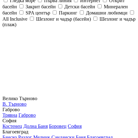
Гледка море
Първа линия
Интернет
Открит
басейн
Закрит басейн
Детски басейн
Минерален
басейн
SPA център
Паркинг
Домашни любимци
All Inclusive
Шезлонг и чадър (басейн)
Шезлонг и чадър
(плаж)
Велико Търново
В. Търново
Габрово
Трявна
Габрово
София
Костенец
Долна Баня
Боровец
София
Благоевград
Банско
Разлог
Мелник
Сандански
Баня
Благоевград