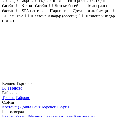
Гледка море
Първа линия
Интернет
Открит
басейн
Закрит басейн
Детски басейн
Минерален
басейн
SPA център
Паркинг
Домашни любимци
All Inclusive
Шезлонг и чадър (басейн)
Шезлонг и чадър
(плаж)
Велико Търново
В. Търново
Габрово
Трявна
Габрово
София
Костенец
Долна Баня
Боровец
София
Благоевград
Банско
Разлог
Мелник
Сандански
Баня
Благоевград