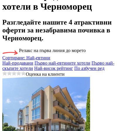
хотели в Черноморец
Разгледайте нашите
4 атрактивни
оферти
за незабравима почивка в
Черноморец.
Релакс на първа линия до морето
Сортиране:
Най-евтини
Най-продавани
Първо най-евтините хотели
Първо най-
скъпите хотели
Най-висок рейтинг
По азбучен ред
Оценка на клиенти