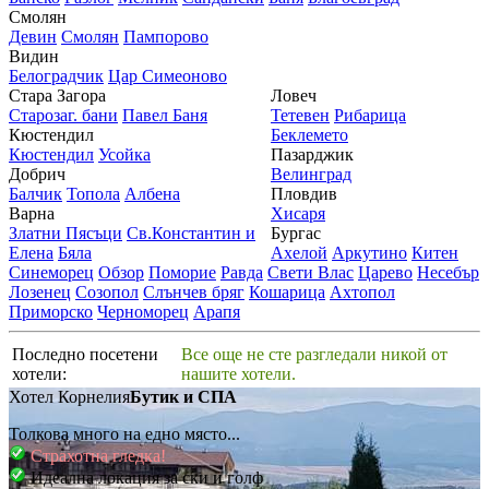
Смолян
Девин
Смолян
Пампорово
Видин
Белоградчик
Цар Симеоново
Стара Загора
Ловеч
Старозаг. бани
Павел Баня
Тетевен
Рибарица
Кюстендил
Беклемето
Кюстендил
Усойка
Пазарджик
Добрич
Велинград
Балчик
Топола
Албена
Пловдив
Варна
Хисаря
Златни Пясъци
Св.Константин и
Бургас
Елена
Бяла
Ахелой
Аркутино
Китен
Синеморец
Обзор
Поморие
Равда
Свети Влас
Царево
Несебър
Лозенец
Созопол
Слънчев бряг
Кошарица
Ахтопол
Приморско
Черноморец
Арапя
Последно посетени
Все още не сте разгледали никой от
хотели:
нашите хотели.
Хотел Корнелия
Бутик и СПА
Толкова много на едно място...
Страхотна гледка!
Идеална локация за ски и голф