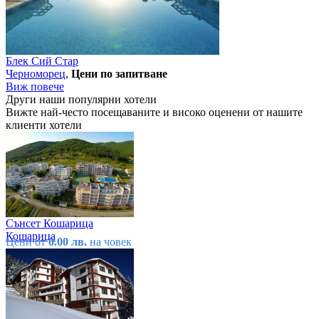
Блек Сий Стар
Черноморец
,
Цени по запитване
Виж повече
Други наши популярни хотели
Вижте най-често посещаваните и високо оценени от нашите
клиенти хотели
Сънсет Кошарица
Кошарица
Цени от
0.00 лв.
на човек