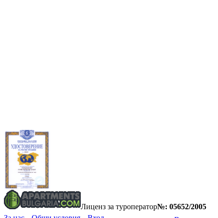
Лиценз за туроператор
№: 05652/2005
За нас
Общи условия
Вход