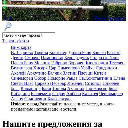
Безплатен трансфер до ски лифта
СПА, басейн, масажи
1
2
3
Прочети повече
Търси оферта
Виж карта
В. Търново
Трявна
Костенец
Долна Баня
Банско
Разлог
Девин
Смолян
Пампорово
Белоградчик
Старозаг. бани
Павел Баня
Мелник
Габрово
Боровец
Кюстендил
Тетевен
Велинград
Хисаря
Цар Симеоново
Усойка
Сандански
Ахелой
Аркутино
Балчик
Златни Пясъци
Китен
Синеморец
Обзор
Поморие
Равда
Св.Константин и Елена
Свети Влас
Царево
Несебър
Лозенец
Созопол
Слънчев
бряг
Кошарица
Баня
Топола
Ахтопол
Приморско
Бяла
Рибарица
Беклемето
София
Албена
Калитея
Черноморец
Арапя
Спанчевци
Благоевград
Изберете град
Разгледайте населените места, в които
предлагаме настаняване и хотели.
Нашите предложения за