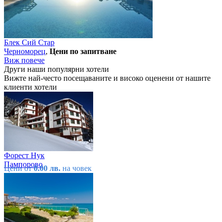
Блек Сий Стар
Черноморец
,
Цени по запитване
Виж повече
Други наши популярни хотели
Вижте най-често посещаваните и високо оценени от нашите
клиенти хотели
Форест Нук
Пампорово
Цени от
0.00 лв.
на човек