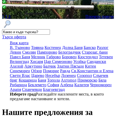
Безплатен трансфер до ски лифта
СПА, басейн, масажи
1
2
3
Прочети повече
Търси оферта
Виж карта
В. Търново
Трявна
Костенец
Долна Баня
Банско
Разлог
Девин
Смолян
Пампорово
Белоградчик
Старозаг. бани
Павел Баня
Мелник
Габрово
Боровец
Кюстендил
Тетевен
Велинград
Хисаря
Цар Симеоново
Усойка
Сандански
Ахелой
Аркутино
Балчик
Златни Пясъци
Китен
Синеморец
Обзор
Поморие
Равда
Св.Константин и Елена
Свети Влас
Царево
Несебър
Лозенец
Созопол
Слънчев
бряг
Кошарица
Баня
Топола
Ахтопол
Приморско
Бяла
Рибарица
Беклемето
София
Албена
Калитея
Черноморец
Арапя
Спанчевци
Благоевград
Изберете град
Разгледайте населените места, в които
предлагаме настаняване и хотели.
Нашите предложения за