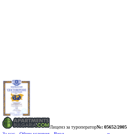
Лиценз за туроператор
№: 05652/2005
За нас
Общи условия
Вход