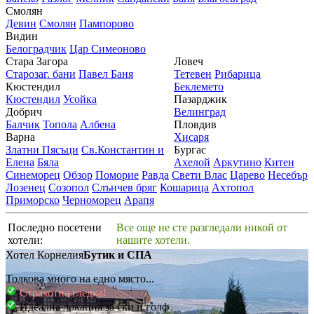
Смолян
Девин
Смолян
Пампорово
Видин
Белоградчик
Цар Симеоново
Стара Загора
Ловеч
Старозаг. бани
Павел Баня
Тетевен
Рибарица
Кюстендил
Беклемето
Кюстендил
Усойка
Пазарджик
Добрич
Велинград
Балчик
Топола
Албена
Пловдив
Варна
Хисаря
Златни Пясъци
Св.Константин и
Бургас
Елена
Бяла
Ахелой
Аркутино
Китен
Синеморец
Обзор
Поморие
Равда
Свети Влас
Царево
Несебър
Лозенец
Созопол
Слънчев бряг
Кошарица
Ахтопол
Приморско
Черноморец
Арапя
Последно посетени
Все още не сте разгледали никой от
хотели:
нашите хотели.
Хотел Корнелия
Бутик и СПА
Толкова много на едно място...
Страхотна гледка!
Идеална локация за ски и голф