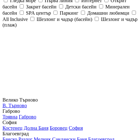
Гледка море
Първа линия
Интернет
Открит
басейн
Закрит басейн
Детски басейн
Минерален
басейн
SPA център
Паркинг
Домашни любимци
All Inclusive
Шезлонг и чадър (басейн)
Шезлонг и чадър
(плаж)
Велико Търново
В. Търново
Габрово
Трявна
Габрово
София
Костенец
Долна Баня
Боровец
София
Благоевград
Банско
Разлог
Мелник
Сандански
Баня
Благоевград