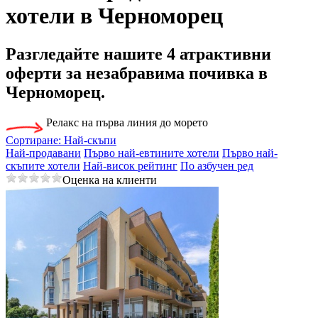
хотели в Черноморец
Разгледайте нашите
4 атрактивни
оферти
за незабравима почивка в
Черноморец.
Релакс на първа линия до морето
Сортиране:
Най-скъпи
Най-продавани
Първо най-евтините хотели
Първо най-
скъпите хотели
Най-висок рейтинг
По азбучен ред
Оценка на клиенти